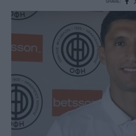
SHARE:
Face
T