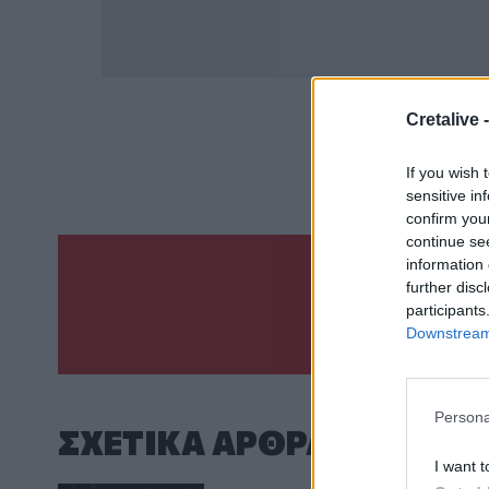
Cretalive 
ΣΧΕΤ
Χορδά
If you wish 
sensitive in
confirm you
continue se
information 
further disc
Γίνε ο ρεπόρτ
participants
ΣΤΕΊΛΕ 
Downstream 
Persona
ΣΧΕΤΙΚA AΡΘΡΑ
I want t