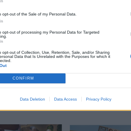
In
Η
Γιάννης Κωνσταντέλιας: Μπαμπάς για δεύτερη φορά έγ
SPORTS
22:11
ικό πριν από τον ΟΦΗ
Γιάννης Κωνσταντέλιας: Μπαμπάς γ
Γιάννης Κωνσταντέλιας:
Μπαμπάς για δεύτερη φορά έγινε
o opt-out of the Sale of my Personal Data.
ο ποδοσφαιριστής του ΠΑΟΚ
In
to opt-out of processing my Personal Data for Targeted
 του Μέσι
Η πρώτη ομάδα που συλλυπήθηκε για τον χαμό του πατέ
SPORTS
18:55
ing.
σελόνα στον πατέρα του Μέσι
Η πρώτη ομάδα που συλλυπήθηκε γι
Η πρώτη ομάδα που συλλυπήθηκε
In
για τον χαμό του πατέρα του
Μέσι
o opt-out of Collection, Use, Retention, Sale, and/or Sharing
ersonal Data that Is Unrelated with the Purposes for which it
lected.
Out
CONFIRM
Data Deletion
Data Access
Privacy Policy