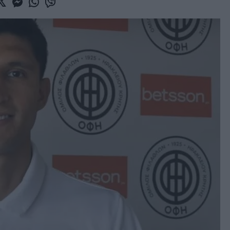
book
witter
Messenger
Whatsapp
Viber