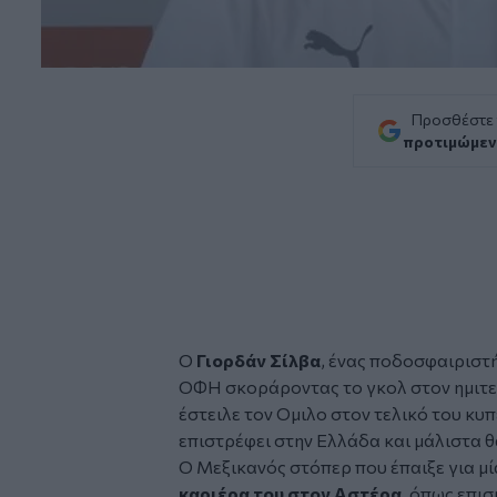
Προσθέστε
προτιμώμεν
Ο
Γιορδάν Σίλβα
, ένας ποδοσφαιριστή
ΟΦΗ σκοράροντας το γκολ στον ημιτε
έστειλε τον Ομιλο στον τελικό του κυ
επιστρέφει στην Ελλάδα και μάλιστα 
Ο Μεξικανός στόπερ που έπαιξε για μ
καριέρα του στον Αστέρα
, όπως επι