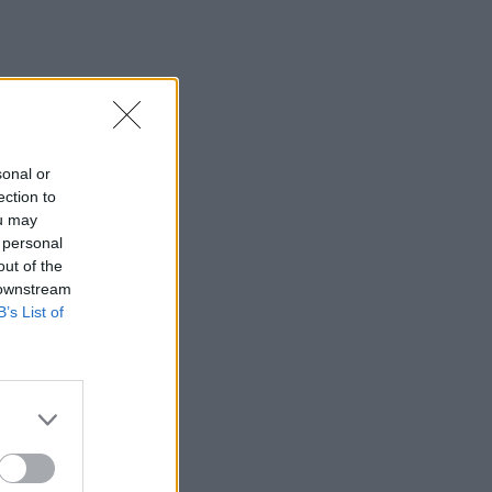
Κρήτη: Ριπές ανέμου έως 110 χλμ την
ώρα - Παραμένει ο "κόκκινος"
συναγερμός
12:44
Άρτα: Απολογούνται ο διευθυντής και ο
τεχνικός ασφαλείας του ΔΕΔΔΗΕ
sonal or
ection to
12:38
ou may
Τουρνάς: Σε επιφυλακή ο κρατικός
 personal
μηχανισμός
out of the
 downstream
12:27
B’s List of
Μήλος: Ελικόπτερο… προσγειώθηκε
στο Σαρακήνικο για να κάνουν μπάνιο οι
επιβάτες του - Δείτε βίντεο
12:15
Κίσσαμος: 32χρονος κατηγορείται για
πέντε κλοπές από επιχειρήσεις