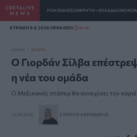
ΡΟΗ ΕΙΔΗΣΕΩΝ
ΚΡΗΤΗ
ΕΛΛΑΔΑ
ΟΙΚΟΝΟΜ
Homepage
ΚΥΡΙΑΚΗ 9.8.2026
/
ΗΡΑΚΛΕΙΟ
31 °C
ΑΡΧΙΚΗ
/
SPORTS
Ο Γιορδάν Σίλβα επέστρεψ
η νέα του ομάδα
Ο Μεξικανός στόπερ θα συνεχίσει την καριέ
17.06.2026
ΣΤΑΎΡΟΣ ΚΑΡΑΪ́ΝΔΡΟΣ