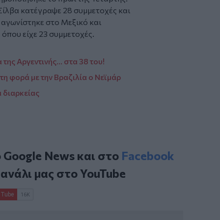
 Σίλβα κατέγραψε 28 συμμετοχές και
 αγωνίστηκε στο Μεξικό και
 όπου είχε 23 συμμετοχές.
 της Αργεντινής… στα 38 του!
η φορά με την Βραζιλία ο Νεϊμάρ
α διαρκείας
ο
Google News
και στο
Facebook
κανάλι μας στο
YouTube