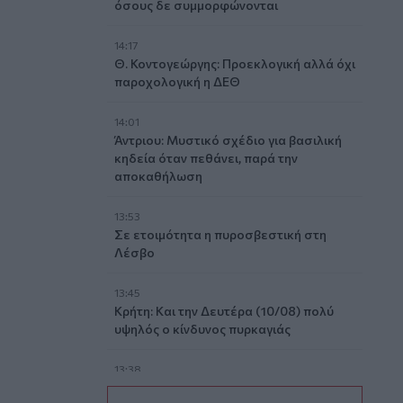
όσους δε συμμορφώνονται
14:17
Θ. Κοντογεώργης: Προεκλογική αλλά όχι
παροχολογική η ΔΕΘ
14:01
Άντριου: Μυστικό σχέδιο για βασιλική
κηδεία όταν πεθάνει, παρά την
αποκαθήλωση
13:53
Σε ετοιμότητα η πυροσβεστική στη
Λέσβο
13:45
Κρήτη: Και την Δευτέρα (10/08) πολύ
υψηλός ο κίνδυνος πυρκαγιάς
13:38
Σκιάθος: Ανήλικος κατήγγειλε 17χρονο