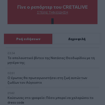
Γίνε ο ρεπόρτερ του CRETALIVE
ΣΤΕΊΛΕ ΤΗΝ ΕΊΔΗΣΗ
Ροή ειδήσεων
Δημοφιλή
03:34
Το απολαυστικό βίντεο της Νατάσας Θεοδωρίδου με τη
μητέρα της
02:51
Ο έρωτας θα πρωταγωνιστήσει στη ζωή αυτών των
ζωδίων τον Αύγουστο
01:42
Καύσωνας στο γραφείο: Πόσο μπορεί να χαλαρώσει το
dress code