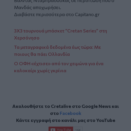
Βάλντας Νταμπράουσκας σε περίπτωση που ο
Μανδάς αποχωρήσει.
Διαβάστε περισσότερα στο Capitano.gr
3Χ3 τουρνουά μπάσκετ “Cretan Series” στη
Χερσόνησο
Τα μεταγραφικά δεδομένα έως τώρα: Με
ποιους θα πάει Ολλανδία
Ο ΟΦΗ «έχτισε» από τον χειμώνα για ένα
καλοκαίρι χωρίς γκρίνια
Ακολουθήστε το Cretalive στο
Google News
και
στο
Facebook
Κάντε εγγραφή στο κανάλι μας στο
YouTube