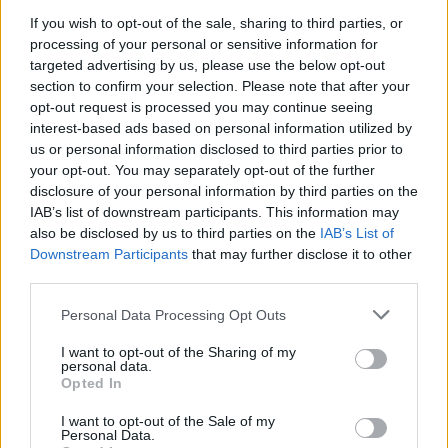
Συρία: Βόμβα εξερράγη σε λεωφορείο κοντά στη
If you wish to opt-out of the sale, sharing to third parties, or
Δαμασκό – Τουλάχιστον 2 νεκροί και 13 τραυματίες
processing of your personal or sensitive information for
targeted advertising by us, please use the below opt-out
21:43
section to confirm your selection. Please note that after your
Απίστευτο περιστατικό σε αγώνα μπέιζμπολ: Μπαστούνι
opt-out request is processed you may continue seeing
παίκτη εκτοξεύτηκε στις κερκίδες και τραυμάτισε θεατή
interest-based ads based on personal information utilized by
- Δείτε βίντεο
us or personal information disclosed to third parties prior to
your opt-out. You may separately opt-out of the further
disclosure of your personal information by third parties on the
ΠΕΡΙΣΣΟΤΕΡΑ
IAB’s list of downstream participants. This information may
also be disclosed by us to third parties on the
IAB’s List of
Downstream Participants
that may further disclose it to other
third parties.
Personal Data Processing Opt Outs
ΣΧΕΤΙΚA AΡΘΡΑ
I want to opt-out of the Sharing of my
personal data.
Opted In
ΟΦΗ: Μεγάλο προβάδισμα πρόκρισης για την ΤΣΣΚΑ Σ
SPORTS
21:14
ΟΦΗ: Μεγάλο προβάδισμα πρόκριση
ΟΦΗ: Μεγάλο προβάδισμα
πρόκρισης για την ΤΣΣΚΑ
I want to opt-out of the Sale of my
Personal Data.
Σόφιας