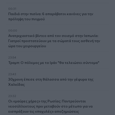
00:31
Παιδιά στην πισίνα: 6 απαράβατοι κανόνες για την
πρόληψη του πνιγμού
00:00
Ανατριχιαστικό βίντεο από τον σεισμό στην Ιαπωνία:
Γιατροί προστατεύουν με τα σώματά τους ασθενή την
ώρα του χειρουργείου
23:54
Τραμπ: Ο πόλεμος με το Ιράν "θα τελειώσει σύντομα"
23:43
30χρονη έπεσε στη θάλασσα από την γέφυρα της
Χαλκίδας
23:32
Οι «μαύρες χήρες» της Ρωσίας: Παντρεύονται
νεοσύλλεκτους πριν μεταβούν στο μέτωπο για να
εισπράξουν τις «παχυλές» αποζημιώσεις