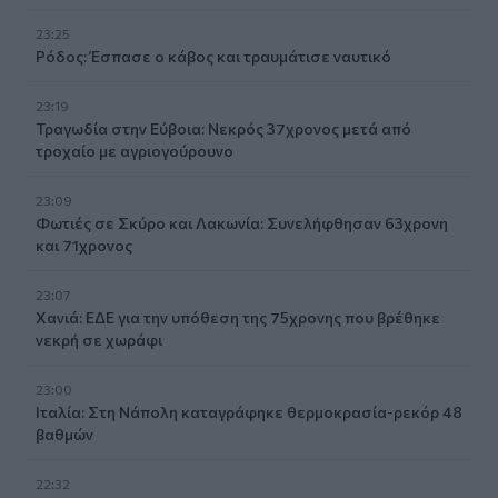
23:25
Ρόδος: Έσπασε ο κάβος και τραυμάτισε ναυτικό
23:19
Τραγωδία στην Εύβοια: Νεκρός 37χρονος μετά από
τροχαίο με αγριογούρουνο
23:09
Φωτιές σε Σκύρο και Λακωνία: Συνελήφθησαν 63χρονη
και 71χρονος
23:07
Χανιά: ΕΔΕ για την υπόθεση της 75χρονης που βρέθηκε
νεκρή σε χωράφι
23:00
Ιταλία: Στη Νάπολη καταγράφηκε θερμοκρασία-ρεκόρ 48
βαθμών
22:32