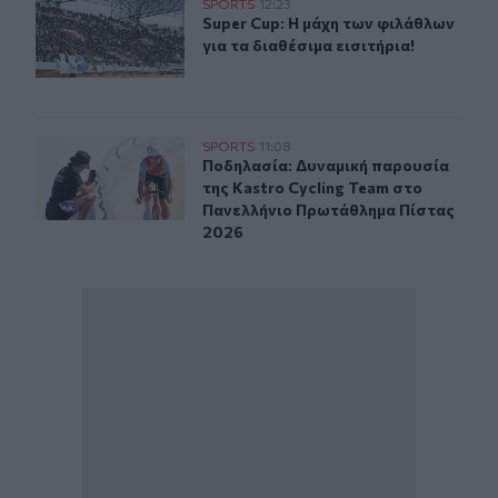
Super Cup: Η μάχη των φιλάθλων για τα διαθέσιμα εισιτή
SPORTS
12:23
Super Cup: Η μάχη των φιλάθλων για
Super Cup: Η μάχη των φιλάθλων
για τα διαθέσιμα εισιτήρια!
Ποδηλασία: Δυναμική παρουσία της Kastro Cycling Te
SPORTS
11:08
Ποδηλασία: Δυναμική παρουσία της
Ποδηλασία: Δυναμική παρουσία
της Kastro Cycling Team στο
Πανελλήνιο Πρωτάθλημα Πίστας
2026