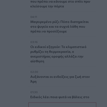
που πρέπει να κάνουμε στο σπίτι πριν
κλείσουμε την πόρτα
04:11
Μαγειρεμένο ρύζι: Πόσο διατηρείται
στο ψυγείο και τα συχνά λάθη που
πρέπει να προσέξουμε
03:16
Οι ειδικοί εξηγούν: Το κλιματιστικό
ρυθμίζει τη θερμοκρασία, ο
ανεμιστήρας οροφής αλλάζει την
αίσθηση
02:30
Αυξάνονται οι ενδείξεις για ζωή στον
Άρη
01:30
Ειδικός λέει ποια φυτά να βάλεις στο
μπαλκόνι σου το καλοκαίρι