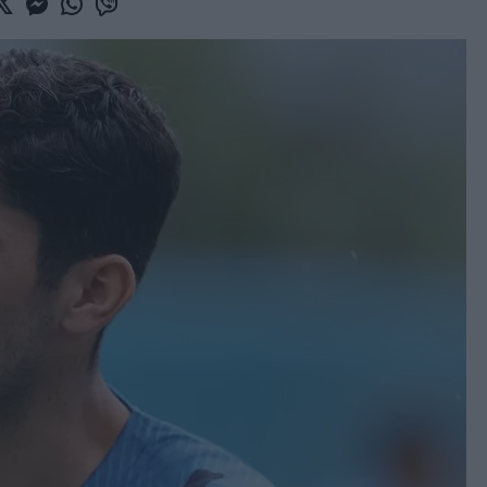
book
witter
Messenger
Whatsapp
Viber