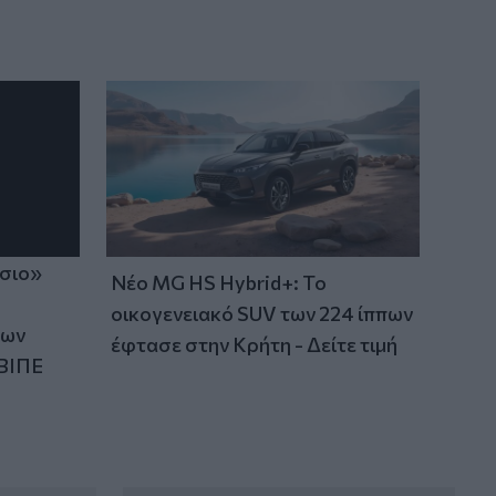
ίσιο»
Νέο MG HS Hybrid+: Το
οικογενειακό SUV των 224 ίππων
των
έφτασε στην Κρήτη - Δείτε τιμή
ΒΙΠΕ