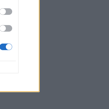
τραυμάτισε δύο άτομα
22:47
Σητεία: Φωτιά στα Αχλάδια, δύσκολη
μάχη με τις φλόγες - Βίντεο
22:39
Βρετανία: Κατά συρροή δολοφόνος
καταδικάστηκε για δύο δολοφονίες
γυναικών - Η συγγνώμη από την
αστυνομία
22:32
Πανεπιστήμιο Κρήτης: 3,35 εκατ. ευρώ
από το Υπουργείο Παιδείας, για το
στεγαστικό επίδομα των φοιτητών
22:22
Ηράκλειο: “Σκουπίδια κατάχαμα, μια
ψησταριά στο πουθενά κι ένα αμάξι
παρατημένο στο πάρκο”