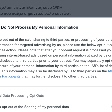
υχαλάκης είναι Έλληνας και ο ΟΦΗ
ίο που παίζει σημαντικό ρόλο και είναι
.
-
Do Not Process My Personal Information
δύο πρώτα παιχνίδια του Nations League
to opt-out of the sale, sharing to third parties, or processing of your per
ά πουλούσα ρολόγια για να ζήσω, τώρα
formation for targeted advertising by us, please use the below opt-out s
r selection. Please note that after your opt-out request is processed y
υ: Δεν ήταν ενθαρρυντικά τα πρώτα
eing interest-based ads based on personal information utilized by us or
disclosed to third parties prior to your opt-out. You may separately opt-
θανάτου
losure of your personal information by third parties on the IAB’s list of
. This information may also be disclosed by us to third parties on the
IA
Participants
that may further disclose it to other third parties.
ο
Google News
και στο
Facebook
l Data Processing Opt Outs
κανάλι μας στο
YouTube
o opt-out of the Sharing of my personal data.