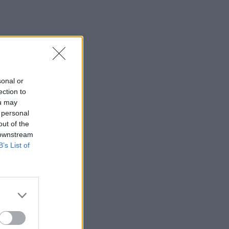
σύντομα συμφωνία - «Υπάρχει πρόοδος
μεταξύ Ιράν και Ομάν»
23:27
Σοκαριστικά στοιχεία άφησε πίσω της
η μέγα-πυρκαγιά στην Αττικοβοιωτία
sonal or
23:23
ection to
Φυλάκιση 15 μηνών στη Βρετανίδα που
ou may
μέθυσε με την 15χρονη κόρη της και
 personal
προκάλεσε επεισόδιο στο Κέντρο
out of the
Υγείας Σκιάθου
 downstream
B’s List of
23:11
Ισπανία: Η Μαδρίτη επαναφέρει
προσωρινά τους συνοριακούς ελέγχους
για όσους ταξιδεύουν από την Ιταλία
23:02
Συναγερμός σε μοναστήρι στην Κύπρο:
Μοναχός επιτέθηκε με μαχαίρι και