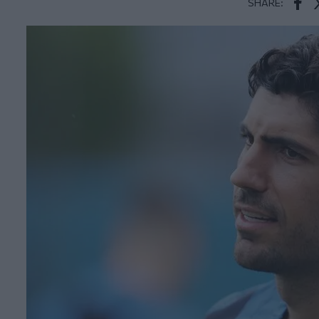
SHARE:
Face
T