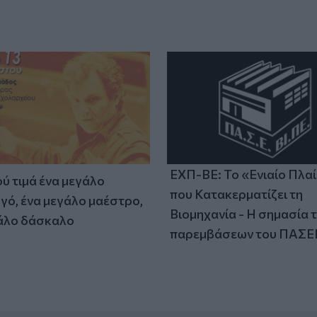
ΕΧΠ-ΒΕ: Το «Ενιαίο Πλα
ύ τιμά ένα μεγάλο
που Κατακερματίζει τη
γό, ένα μεγάλο μαέστρο,
Βιομηχανία - Η σημασία 
άλο δάσκαλο
παρεμβάσεων του ΠΑΣΕ