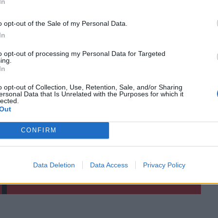
In
o opt-out of the Sale of my Personal Data.
In
to opt-out of processing my Personal Data for Targeted
ing.
In
o opt-out of Collection, Use, Retention, Sale, and/or Sharing
ΙΚΆ TAGS
ersonal Data that Is Unrelated with the Purposes for which it
πουχαλάκης
ΟΦΗ
lected.
Out
CONFIRM
ερ του CRETALIVE
Data Deletion
Data Access
Privacy Policy
ΤΗΝ ΕΊΔΗΣΗ