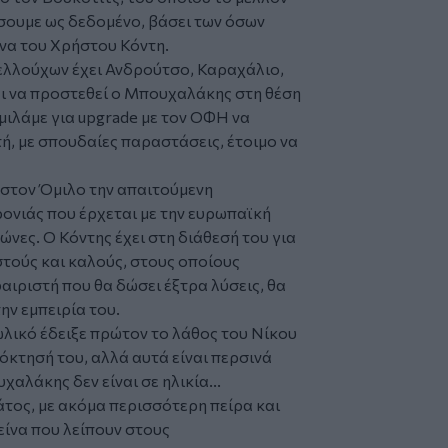
ήσουμε ως δεδομένο, βάσει των όσων
άνα του Χρήστου Κόντη.
ελλούχων έχει Ανδρούτσο, Καραχάλιο,
ι να προστεθεί ο Μπουχαλάκης στη θέση
ιλάμε για upgrade με τον ΟΦΗ να
ή, με σπουδαίες παραστάσεις, έτοιμο να
 στον Όμιλο την απαιτούμενη
ρονιάς που έρχεται με την ευρωπαϊκή
νες. Ο Κόντης έχει στη διάθεσή του για
στούς και καλούς, στους οποίους
ιριστή που θα δώσει έξτρα λύσεις, θα
ην εμπειρία του.
λικό έδειξε πρώτον το λάθος του Νίκου
κτησή του, αλλά αυτά είναι περσινά
χαλάκης δεν είναι σε ηλικία...
ξάτος, με ακόμα περισσότερη πείρα και
είνα που λείπουν στους