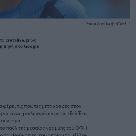
Photo Credits: @ ΙΝΤΙΜΕ
 το
cretalive.gr
ως
η πηγή στο Google
α φέρει τις πρώτες μεταγραφές στον
α είναι η «κλεισμένη» με τις εξελίξεις
ύ σύντομα.
το παζλ της μεσαίας γραμμής του ΟΦΗ
κο τον Βούκοτιτς, του οποίου το μέλλον