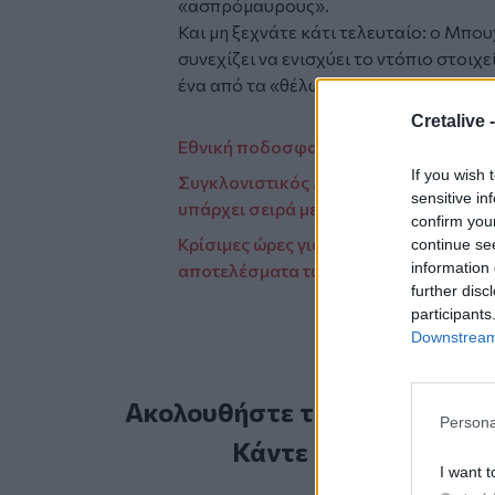
«ασπρόμαυρους».
Και μη ξεχνάτε κάτι τελευταίο: ο Μπο
συνεχίζει να ενισχύει το ντόπιο στοιχε
ένα από τα «θέλω» του προπονητή του
Cretalive 
Εθνική ποδοσφαίρου: Προς Τούμπα τα 
If you wish 
Συγκλονιστικός Αντετοκούνμπο: «Παλι
sensitive in
υπάρχει σειρά με το όνομά μου»
confirm you
Κρίσιμες ώρες για τον Μάριο Οικονόμο
continue se
information 
αποτελέσματα των τεστ εγκεφαλικού 
further disc
participants
Downstream 
Ακολουθήστε το Cretalive στ
Persona
Κάντε εγγραφή στο 
I want t