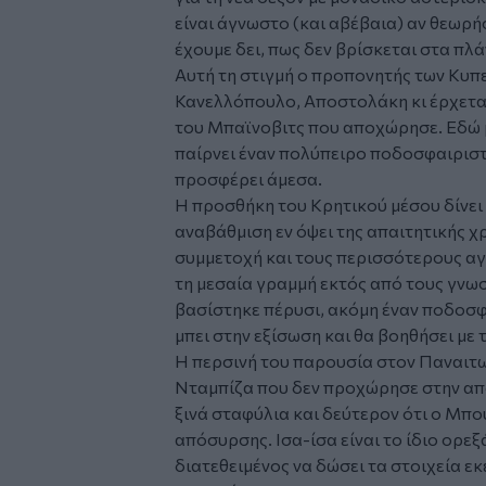
είναι άγνωστο (και αβέβαια) αν θεωρ
έχουμε δει, πως δεν βρίσκεται στα πλ
Αυτή τη στιγμή ο προπονητής των Κυπ
Κανελλόπουλο, Αποστολάκη κι έρχετα
του Μπαϊνοβιτς που αποχώρησε. Εδώ μ
παίρνει έναν πολύπειρο ποδοσφαιριστ
προσφέρει άμεσα.
Η προσθήκη του Κρητικού μέσου δίνει
αναβάθμιση εν όψει της απαιτητικής χ
συμμετοχή και τους περισσότερους αγώ
τη μεσαία γραμμή εκτός από τους γνω
βασίστηκε πέρυσι, ακόμη έναν ποδοσφα
μπει στην εξίσωση και θα βοηθήσει με τ
Η περσινή του παρουσία στον Παναιτω
Νταμπίζα που δεν προχώρησε στην από
ξινά σταφύλια και δεύτερον ότι ο Μπου
απόσυρσης. Ισα-ίσα είναι το ίδιο ορε
διατεθειμένος να δώσει τα στοιχεία εκ