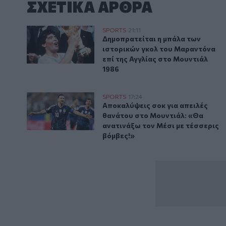
ΣΧΕΤΙΚA AΡΘΡΑ
Δημοπρατείται η μπάλα των ιστορικών γκολ του Μαρ
SPORTS
21:11
Δημοπρατείται η μπάλα των ιστο
Δημοπρατείται η μπάλα των
ιστορικών γκολ του Μαραντόνα
επί της Αγγλίας στο Μουντιάλ
1986
Aποκαλύψεις σοκ για απειλές θανάτου στο Μουντιάλ:
SPORTS
17:24
Aποκαλύψεις σοκ για απειλές θα
Aποκαλύψεις σοκ για απειλές
θανάτου στο Μουντιάλ: «Θα
ανατινάξω τον Μέσι με τέσσερις
βόμβες!»