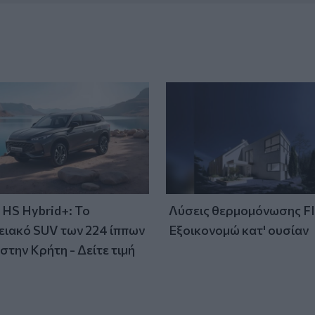
HS Hybrid+: Το
Λύσεις θερμομόνωσης F
ειακό SUV των 224 ίππων
Εξοικονομώ κατ' ουσίαν
στην Κρήτη - Δείτε τιμή