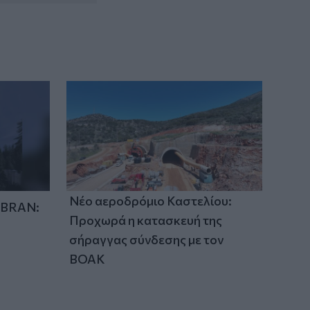
Θεσσαλονίκης
22:05
Τζόκερ: Αυτοί είναι οι τυχεροί αριθμοί
που κερδίζουν πάνω από 2 εκατ. ευρώ
Νέο αεροδρόμιο Καστελίου:
IBRAN:
Προχωρά η κατασκευή της
σήραγγας σύνδεσης με τον
ΒΟΑΚ