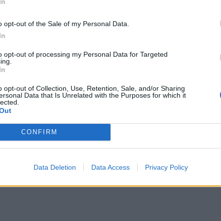
In
o opt-out of the Sale of my Personal Data.
In
to opt-out of processing my Personal Data for Targeted
ing.
 Σόφιας
Ο κόσμος του ΟΦΗ «εξαφάνισε» 3.000 εισιτήρια σε λιγό
SPORTS
16:36
ισης για την ΤΣΣΚΑ Σόφιας
Ο κόσμος του ΟΦΗ «εξαφάνισε» 3.00
Ο κόσμος του ΟΦΗ «εξαφάνισε»
In
3.000 εισιτήρια σε λιγότερο από
o opt-out of Collection, Use, Retention, Sale, and/or Sharing
48 ώρες για το Σούπερ Καπ
ersonal Data that Is Unrelated with the Purposes for which it
lected.
Out
Super Cup: Η μάχη των φιλάθλων για τα διαθέσιμα εισιτή
SPORTS
12:23
ίζει» το ΑΕΚ - ΟΦΗ
Super Cup: Η μάχη των φιλάθλων για 
Super Cup: Η μάχη των φιλάθλων
CONFIRM
για τα διαθέσιμα εισιτήρια!
Data Deletion
Data Access
Privacy Policy