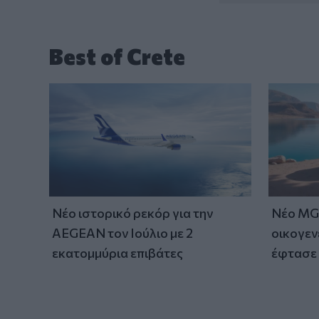
Best of Crete
Νέο ιστορικό ρεκόρ για την
Νέο MG 
AEGEAN τον Ιούλιο με 2
οικογεν
εκατομμύρια επιβάτες
έφτασε 