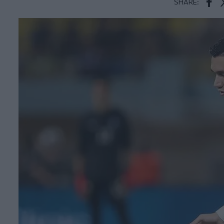
SHARE:
Face
T