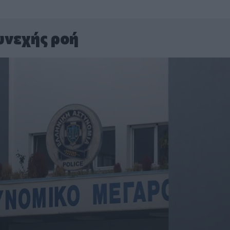
υνεχής ροή