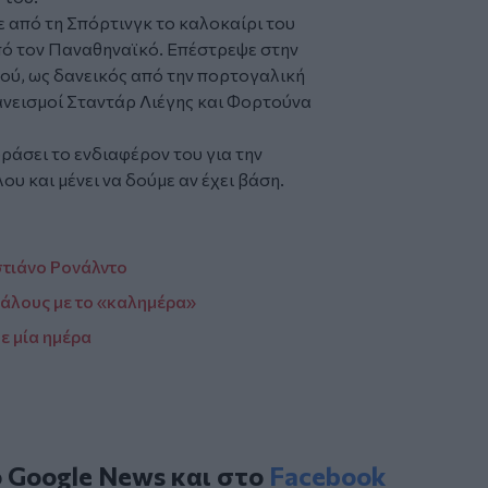
 από τη Σπόρτινγκ το καλοκαίρι του
πό τον Παναθηναϊκό. Επέστρεψε στην
ού, ως δανεικός από την πορτογαλική
νεισμοί Σταντάρ Λιέγης και Φορτούνα
ράσει το ενδιαφέρον του για την
 και μένει να δούμε αν έχει βάση.
στιάνο Ρονάλντο
γάλους με το «καλημέρα»
ε μία ημέρα
ο
Google News
και στο
Facebook