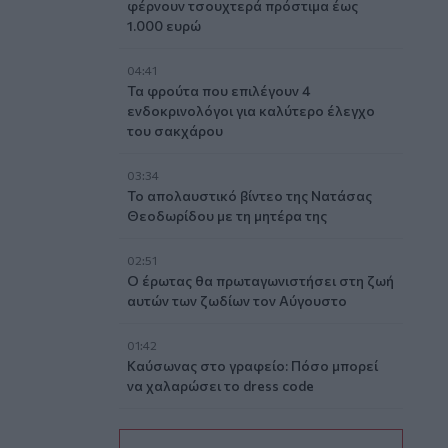
φέρνουν τσουχτερά πρόστιμα έως
1.000 ευρώ
04:41
Τα φρούτα που επιλέγουν 4
ενδοκρινολόγοι για καλύτερο έλεγχο
του σακχάρου
03:34
Το απολαυστικό βίντεο της Νατάσας
Θεοδωρίδου με τη μητέρα της
02:51
Ο έρωτας θα πρωταγωνιστήσει στη ζωή
αυτών των ζωδίων τον Αύγουστο
01:42
Καύσωνας στο γραφείο: Πόσο μπορεί
να χαλαρώσει το dress code
00:31