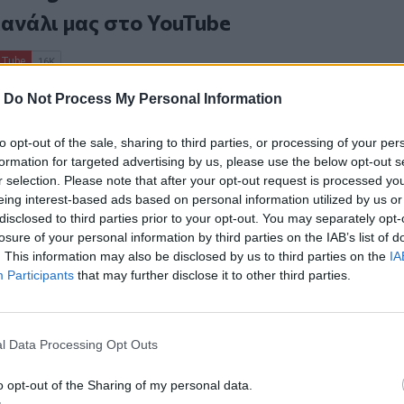
κανάλι μας στο
YouTube
-
Do Not Process My Personal Information
to opt-out of the sale, sharing to third parties, or processing of your per
formation for targeted advertising by us, please use the below opt-out s
r selection. Please note that after your opt-out request is processed y
eing interest-based ads based on personal information utilized by us or
disclosed to third parties prior to your opt-out. You may separately opt-
ΙΚΆ TAGS
losure of your personal information by third parties on the IAB’s list of
ΟΦΗ
. This information may also be disclosed by us to third parties on the
IA
Participants
that may further disclose it to other third parties.
l Data Processing Opt Outs
ερ του CRETALIVE
ΤΗΝ ΕΊΔΗΣΗ
o opt-out of the Sharing of my personal data.