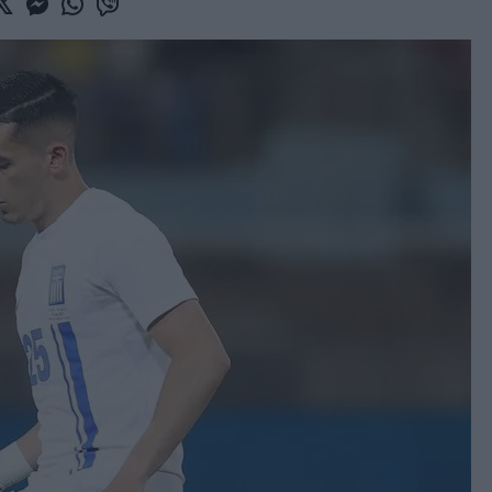
book
witter
Messenger
Whatsapp
Viber