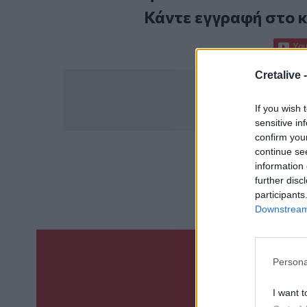
Κάντε εγγραφή στο 
Cretalive 
If you wish 
sensitive in
confirm you
continue se
information 
ΣΧΕΤ
further disc
participants
Downstream 
Persona
Γίνε ο ρεπόρτ
ΣΤΕΊΛΕ 
I want t