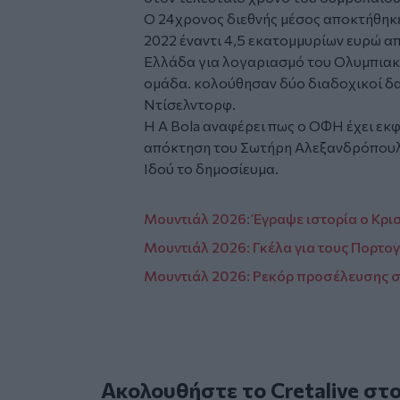
Ο 24χρονος διεθνής μέσος αποκτήθηκε
2022 έναντι 4,5 εκατομμυρίων ευρώ α
Ελλάδα για λογαριασμό του Ολυμπιακ
ομάδα. κολούθησαν δύο διαδοχικοί δα
Ντίσελντορφ.
Η Α Βola αναφέρει πως ο ΟΦΗ έχει εκφ
απόκτηση του Σωτήρη Αλεξανδρόπουλου
Ιδού το δημοσίευμα.
Μουντιάλ 2026: Έγραψε ιστορία ο Κρι
Μουντιάλ 2026: Γκέλα για τους Πορτο
Μουντιάλ 2026: Ρεκόρ προσέλευσης σ
Ακολουθήστε το Cretalive στ