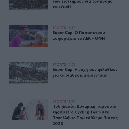
των εισιτηρίων για τον κόσμο
του ΟΦΗ
Super Cup: Ο Παπαπέτρου «σφυρίζει» το ΑΕΚ - ΟΦΗ
SPORTS
15:54
Super Cup: Ο Παπαπέτρου «σφυρίζε
Super Cup: Ο Παπαπέτρου
«σφυρίζει» το ΑΕΚ - ΟΦΗ
Super Cup: Η μάχη των φιλάθλων για τα διαθέσιμα εισιτή
SPORTS
12:23
Super Cup: Η μάχη των φιλάθλων για
Super Cup: Η μάχη των φιλάθλων
για τα διαθέσιμα εισιτήρια!
Ποδηλασία: Δυναμική παρουσία της Kastro Cycling Te
SPORTS
11:08
Ποδηλασία: Δυναμική παρουσία της
Ποδηλασία: Δυναμική παρουσία
της Kastro Cycling Team στο
Πανελλήνιο Πρωτάθλημα Πίστας
2026