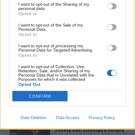
I want to opt-out of the Sharing of my
personal data.
Opted In
I want to opt-out of the Sale of my
ΣΧΕΤΙΚA AΡΘΡΑ
Personal Data.
Opted In
I want to opt-out of processing my
ΟΦΗ: Μεγάλο προβάδισμα πρόκρισης για την ΤΣΣΚΑ Σ
SPORTS
21:14
Personal Data for Targeted Advertising.
ΟΦΗ: Μεγάλο προβάδισμα πρόκριση
ΟΦΗ: Μεγάλο προβάδισμα
Opted In
πρόκρισης για την ΤΣΣΚΑ
Σόφιας
I want to opt-out of Collection, Use,
Retention, Sale, and/or Sharing of my
Personal Data that Is Unrelated with the
Purposes for which it was collected.
Opted Out
Ο κόσμος του ΟΦΗ «εξαφάνισε» 3.000 εισιτήρια σε λιγ
SPORTS
16:36
Ο κόσμος του ΟΦΗ «εξαφάνισε» 3.00
Ο κόσμος του ΟΦΗ «εξαφάνισε»
CONFIRM
3.000 εισιτήρια σε λιγότερο από
48 ώρες για το Σούπερ Καπ
Data Deletion
Data Access
Privacy Policy
Σούπερ Καπ: Ελεύθερη η πώληση των εισιτηρίων για το
SPORTS
15:59
Σούπερ Καπ: Ελεύθερη η πώληση τω
Σούπερ Καπ: Ελεύθερη η πώληση