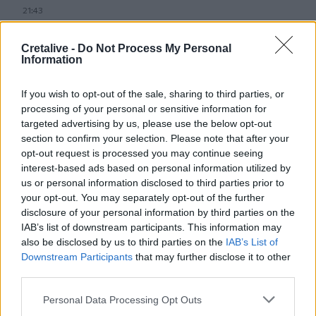
21:43
Απίστευτο περιστατικό σε αγώνα μπέιζμπολ: Μπαστούνι
παίκτη εκτοξεύτηκε στις κερκίδες και τραυμάτισε θεατή
Cretalive -
Do Not Process My Personal
- Δείτε βίντεο
Information
21:30
If you wish to opt-out of the sale, sharing to third parties, or
Γκουτέρες: Άμεσος τερματισμός των επιθέσεων κατά
processing of your personal or sensitive information for
αμάχων σε Ουκρανία και Ρωσία
targeted advertising by us, please use the below opt-out
section to confirm your selection. Please note that after your
21:26
opt-out request is processed you may continue seeing
Αδιάκοπες οι ροές μεταναστών στην Κρήτη: Νέα
interest-based ads based on personal information utilized by
«καραβιά» στον Τσούτσουρα - Ανάμεσά τους γυναίκες
us or personal information disclosed to third parties prior to
και μικρά παιδιά
your opt-out. You may separately opt-out of the further
disclosure of your personal information by third parties on the
21:15
IAB’s list of downstream participants. This information may
Μουσική λαϊκή βραδιά στο Πάρκο Κνωσού την
also be disclosed by us to third parties on the
IAB’s List of
Παρασκευή 7 Αυγούστου
Downstream Participants
that may further disclose it to other
third parties.
ΠΕΡΙΣΣΟΤΕΡΑ
Personal Data Processing Opt Outs