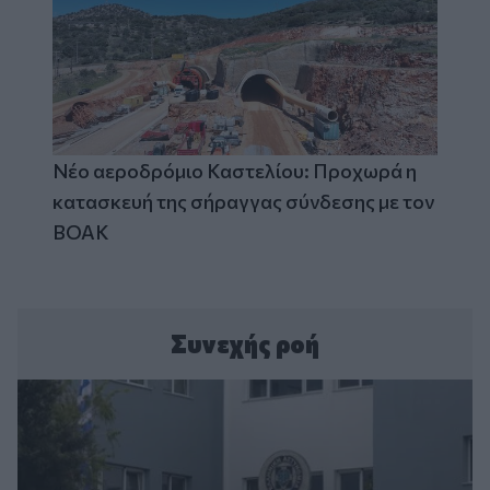
Νέο αεροδρόμιο Καστελίου: Προχωρά η
κατασκευή της σήραγγας σύνδεσης με τον
ΒΟΑΚ
Συνεχής ροή