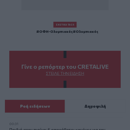
ΣΧΕΤΙΚΆ TAGS
ΟΦΗ-Ολυμπιακός
Ολυμπιακός
Γίνε ο ρεπόρτερ του CRETALIVE
ΣΤΕΊΛΕ ΤΗΝ ΕΊΔΗΣΗ
Ροή ειδήσεων
Δημοφιλή
00:31
Παιδιά στην πισίνα: 6 απαράβατοι κανόνες για την