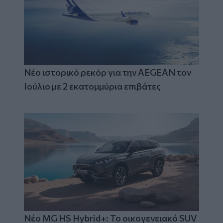
Νέο ιστορικό ρεκόρ για την AEGEAN τον
Ιούλιο με 2 εκατομμύρια επιβάτες
Νέο MG HS Hybrid+: Το οικογενειακό SUV