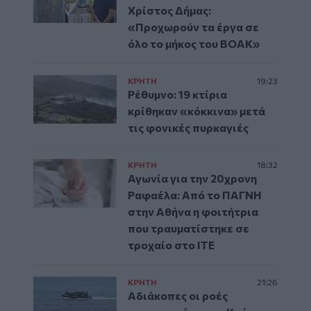
Χρίστος Δήμας:
«Προχωρούν τα έργα σε
όλο το μήκος του ΒΟΑΚ»
ΚΡΗΤΗ
19:23
Ρέθυμνο: 19 κτίρια
κρίθηκαν «κόκκινα» μετά
τις φονικές πυρκαγιές
ΚΡΗΤΗ
18:32
Αγωνία για την 20χρονη
Ραφαέλα: Από το ΠΑΓΝΗ
στην Αθήνα η φοιτήτρια
που τραυματίστηκε σε
τροχαίο στο ΙΤΕ
ΚΡΗΤΗ
21:26
Αδιάκοπες οι ροές