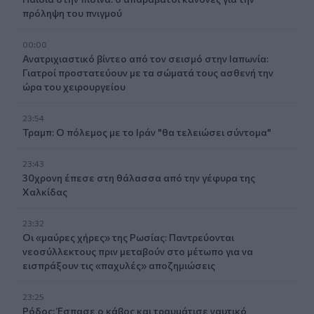
πρόληψη του πνιγμού
00:00
Ανατριχιαστικό βίντεο από τον σεισμό στην Ιαπωνία:
Γιατροί προστατεύουν με τα σώματά τους ασθενή την
ώρα του χειρουργείου
23:54
Τραμπ: Ο πόλεμος με το Ιράν "θα τελειώσει σύντομα"
23:43
30χρονη έπεσε στη θάλασσα από την γέφυρα της
Χαλκίδας
23:32
Οι «μαύρες χήρες» της Ρωσίας: Παντρεύονται
νεοσύλλεκτους πριν μεταβούν στο μέτωπο για να
εισπράξουν τις «παχυλές» αποζημιώσεις
23:25
Ρόδος: Έσπασε ο κάβος και τραυμάτισε ναυτικό