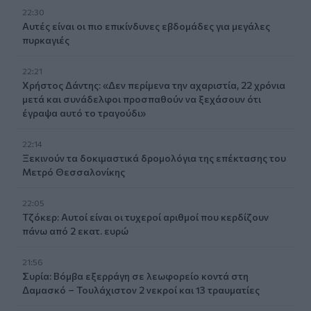
22:30
Αυτές είναι οι πιο επικίνδυνες εβδομάδες για μεγάλες
πυρκαγιές
22:21
Χρήστος Δάντης: «Δεν περίμενα την αχαριστία, 22 χρόνια
μετά και συνάδελφοι προσπαθούν να ξεχάσουν ότι
έγραψα αυτό το τραγούδι»
22:14
Ξεκινούν τα δοκιμαστικά δρομολόγια της επέκτασης του
Μετρό Θεσσαλονίκης
22:05
Τζόκερ: Αυτοί είναι οι τυχεροί αριθμοί που κερδίζουν
πάνω από 2 εκατ. ευρώ
21:56
Συρία: Βόμβα εξερράγη σε λεωφορείο κοντά στη
Δαμασκό – Τουλάχιστον 2 νεκροί και 13 τραυματίες