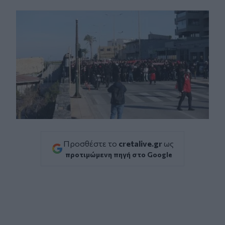
Facebook
Twitter
Messenger
Whatsapp
Viber
Προσθέστε το
cretalive.gr
ως
προτιμώμενη πηγή στο Google