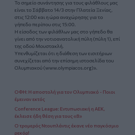
Το σημείο συνάντησης για τους φιλάθλους μας
είναι το Σάββατο 14/3 στην Πλατεία Ξενίας,
στις 12:00 και η ώρα αναχώρησης για το
γήπεδο περίπου στις 15:00.
Η είσοδος των φιλάθλων μας στο γήπεδο θα
γίνει από την νοτιοανατολική πύλη (πύλη 1), επί
της οδού Μουστακλή.
Υπενθυμίζεται ότι η διάθεση των εισιτήριων
συνεχίζεται από την επίσημη ιστοσελίδα του
Ολυμπιακού (www.olympiacos.org)».
ΟΦΗ: Η αποστολή για τον Ολυμπιακό - Ποιοι
έμειναν εκτός
Conference League: Εντυπωσιακή η ΑΕΚ,
έκλεισε ήδη θέση για τους «8»
Ο τρομερός Ντουπλάντις έκανε νέο παγκόσμιο
ρεκόρ!