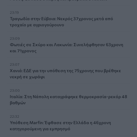
23:19
Τραγωδία στην Εύβοια: Νεκρός 37χρονος μετά από
τροχαίο με αγριογούρουνο
23:09
Φωτιές σε Σκύρο και Λακωνία: Συνελήφθησαν 63χρονη
και 71χρονος
23:07
Χανιά: ΕΔΕ για την υπόθεση της 75χρονης που βρέθηκε
νεκρή σε χωράφι
23:00
Ιταλία: Στη Νάπολη καταγράφηκε θερμοκρασία-ρεκόρ 48
βαθμών
22:32
Υπόθεση Marfin: Έφθασε στην Ελλάδα η 46χρονη
κατηγορούμενη για εμπρησμό