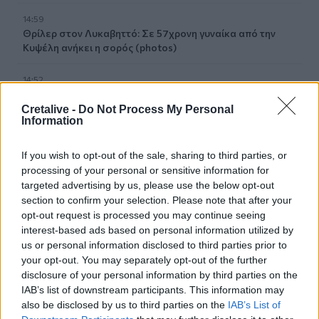
14:59
Θρίλερ στον Λυκαβηττό: Σε 57χρονη γυναίκα από την
Κυψέλη ανήκει η σορός (photos)
14:52
Πνιγμοί στην Ελλάδα: Γιατί κινδυνεύουν περισσότερο οι
άνω των 60 – Οι οδηγίες για ασφαλές κολύμπι
Cretalive -
Do Not Process My Personal
Information
14:42
Αλέξης Τσίπρας: Στις 2 Σεπτεμβρίου η παρουσίαση του
If you wish to opt-out of the sale, sharing to third parties, or
οικονομικού προγράμματος της ΕΛ.Α.Σ.
processing of your personal or sensitive information for
targeted advertising by us, please use the below opt-out
section to confirm your selection. Please note that after your
14:37
ΟΦΗ: Η τρίτη φανέλα για τη νέα σεζόν - «Το πορτοκαλί
opt-out request is processed you may continue seeing
που κουβαλά την ιστορία μας»
interest-based ads based on personal information utilized by
us or personal information disclosed to third parties prior to
your opt-out. You may separately opt-out of the further
14:34
Χαμός με τον Μπρούκλιν Μπέκαμ που έβρασε ζυμαρικά
disclosure of your personal information by third parties on the
με θαλασσινό νερό (video)
IAB’s list of downstream participants. This information may
also be disclosed by us to third parties on the
IAB’s List of