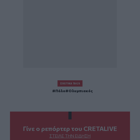
ΣΧΕΤΙΚΆ TAGS
Πόλο
Ολυμπιακός
Γίνε ο ρεπόρτερ του CRETALIVE
ΣΤΕΊΛΕ ΤΗΝ ΕΊΔΗΣΗ