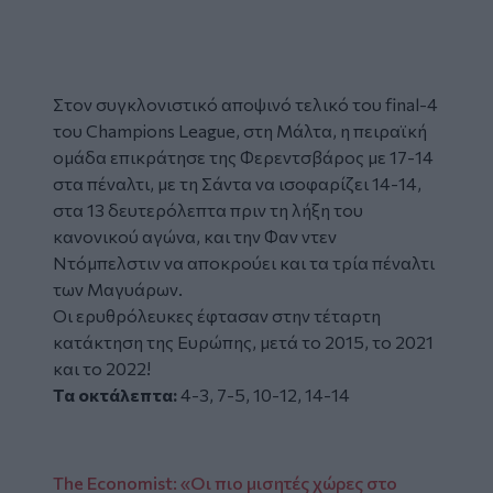
Στον συγκλονιστικό αποψινό τελικό του final-4
του Champions League, στη Μάλτα, η πειραϊκή
ομάδα επικράτησε της Φερεντσβάρος με 17-14
στα πέναλτι, με τη Σάντα να ισοφαρίζει 14-14,
στα 13 δευτερόλεπτα πριν τη λήξη του
κανονικού αγώνα, και την Φαν ντεν
Ντόμπελστιν να αποκρούει και τα τρία πέναλτι
των Μαγυάρων.
Οι ερυθρόλευκες έφτασαν στην τέταρτη
κατάκτηση της Ευρώπης, μετά το 2015, το 2021
και το 2022!
Τα οκτάλεπτα:
4-3, 7-5, 10-12, 14-14
The Economist: «Οι πιο μισητές χώρες στο