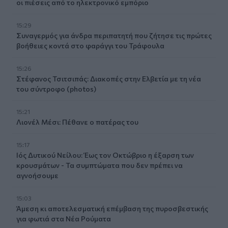
οι πιέσεις από το ηλεκτρονικό εμπόριο
15:29
Συναγερμός για άνδρα περιπατητή που ζήτησε τις πρώτες
βοήθειες κοντά στο φαράγγι του Τράφουλα
15:26
Στέφανος Τσιτσιπάς: Διακοπές στην Ελβετία με τη νέα
του σύντροφο (photos)
15:21
Λιονέλ Μέσι: Πέθανε ο πατέρας του
15:17
Ιός Δυτικού Νείλου: Έως τον Οκτώβριο η έξαρση των
κρουσμάτων - Τα συμπτώματα που δεν πρέπει να
αγνοήσουμε
15:03
Άμεση κι αποτελεσματική επέμβαση της πυροσβεστικής
για φωτιά στα Νέα Ρούματα