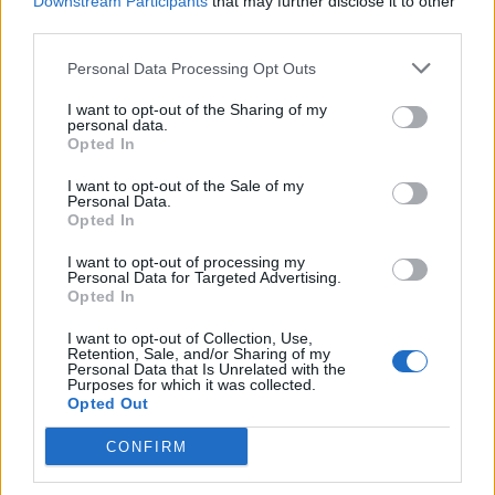
Downstream Participants
that may further disclose it to other
14:26
third parties.
Καλοκαίρι και αλλεργίες: Πότε απαιτείται προσοχή και
ποια συμπτώματα δεν πρέπει να αγνοούμε
Personal Data Processing Opt Outs
I want to opt-out of the Sharing of my
ΠΕΡΙΣΣΟΤΕΡΑ
personal data.
Opted In
I want to opt-out of the Sale of my
Personal Data.
Opted In
ΣΧΕΤΙΚA AΡΘΡΑ
I want to opt-out of processing my
Personal Data for Targeted Advertising.
Opted In
Λιονέλ Μέσι: Πέθανε ο πατέρας του
SPORTS
15:21
I want to opt-out of Collection, Use,
Λιονέλ Μέσι: Πέθανε ο πατέρας του
Λιονέλ Μέσι: Πέθανε ο πατέρας
Retention, Sale, and/or Sharing of my
Personal Data that Is Unrelated with the
του
Purposes for which it was collected.
Opted Out
CONFIRM
ΟΦΗ: Η τρίτη φανέλα για τη νέα σεζόν - «Το πορτοκαλί
SPORTS
14:37
ΟΦΗ: Η τρίτη φανέλα για τη νέα σε
ΟΦΗ: Η τρίτη φανέλα για τη νέα