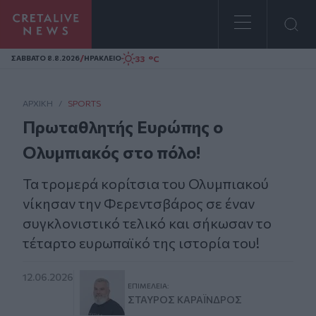
Homepage
/
33 °C
ΣAΒΒΑΤΟ 8.8.2026
ΗΡΑΚΛΕΙΟ
ΑΡΧΙΚΗ
/
SPORTS
Πρωταθλητής Ευρώπης ο
Ολυμπιακός στο πόλο!
Τα τρομερά κορίτσια του Ολυμπιακού
νίκησαν την Φερεντσβάρος σε έναν
συγκλονιστικό τελικό και σήκωσαν το
τέταρτο ευρωπαϊκό της ιστορία του!
12.06.2026
ΕΠΙΜΈΛΕΙΑ:
ΣΤΑΎΡΟΣ ΚΑΡΑΪ́ΝΔΡΟΣ