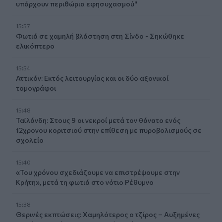
υπάρχουν περιθώρια εφησυχασμού"
15:57
Φωτιά σε χαμηλή βλάστηση στη Σίνδο - Σηκώθηκε
ελικόπτερο
15:54
Αττικόν: Εκτός λειτουργίας και οι δύο αξονικοί
τομογράφοι
15:48
Ταϊλάνδη: Στους 9 οι νεκροί μετά τον θάνατο ενός
12χρονου κοριτσιού στην επίθεση με πυροβολισμούς σε
σχολείο
15:40
«Του χρόνου σχεδιάζουμε να επιστρέψουμε στην
Κρήτη», μετά τη φωτιά στο νότιο Ρέθυμνο
15:38
Θερινές εκπτώσεις: Χαμηλότερος ο τζίρος – Αυξημένες