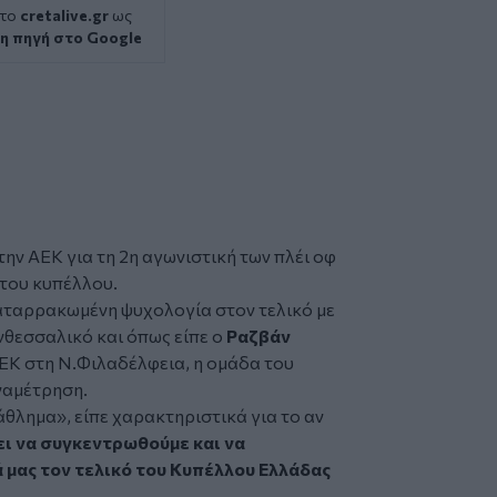
 το
cretalive.gr
ως
η πηγή στο Google
ην ΑΕΚ για τη 2η αγωνιστική των πλέι οφ
 του κυπέλλου.
αταρρακωμένη ψυχολογία στον τελικό με
θεσσαλικό και όπως είπε ο
Ραζβάν
ΑΕΚ στη Ν.Φιλαδέλφεια, η ομάδα του
ναμέτρηση.
τάθλημα»
, είπε χαρακτηριστικά για το αν
ι να συγκεντρωθούμε και να
 μας τον τελικό του Κυπέλλου Ελλάδας