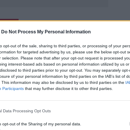
ΙΚΆ TAGS
τσέσκου
ΟΦΗ-ΠΑΟΚ
ΟΦΗ
-
Do Not Process My Personal Information
to opt-out of the sale, sharing to third parties, or processing of your per
formation for targeted advertising by us, please use the below opt-out s
r selection. Please note that after your opt-out request is processed y
ερ του CRETALIVE
eing interest-based ads based on personal information utilized by us or
disclosed to third parties prior to your opt-out. You may separately opt-
ΤΗΝ ΕΊΔΗΣΗ
losure of your personal information by third parties on the IAB’s list of
. This information may also be disclosed by us to third parties on the
IA
Participants
that may further disclose it to other third parties.
l Data Processing Opt Outs
Η
Γιάννης Κωνσταντέλιας: Μπαμπάς για δεύτερη φορά έγ
SPORTS
22:11
ικό πριν από τον ΟΦΗ
Γιάννης Κωνσταντέλιας: Μπαμπάς γ
Γιάννης Κωνσταντέλιας:
o opt-out of the Sharing of my personal data.
Μπαμπάς για δεύτερη φορά έγινε