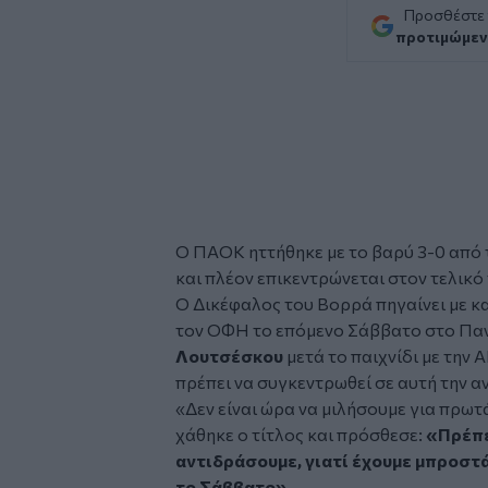
Προσθέστε
προτιμώμεν
Ο ΠΑΟΚ ηττήθηκε με το βαρύ 3-0 από τ
και πλέον επικεντρώνεται στον τελικό
Ο Δικέφαλος του Βορρά πηγαίνει με κ
τον ΟΦΗ το επόμενο Σάββατο στο Παν
Λουτσέσκου
μετά το παιχνίδι με την 
πρέπει να συγκεντρωθεί σε αυτή την α
«Δεν είναι ώρα να μιλήσουμε για πρω
χάθηκε ο τίτλος και πρόσθεσε:
«Πρέπε
αντιδράσουμε, γιατί έχουμε μπροστά
το Σάββατο».