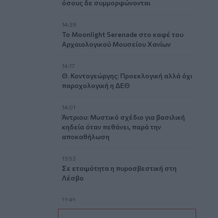
όσους δε συμμορφώνονται
14:39
To Moonlight Serenade στο καφέ του
Αρχαιολογικού Μουσείου Χανίων
14:17
Θ. Κοντογεώργης: Προεκλογική αλλά όχι
παροχολογική η ΔΕΘ
14:01
Άντριου: Μυστικό σχέδιο για βασιλική
κηδεία όταν πεθάνει, παρά την
αποκαθήλωση
13:53
Σε ετοιμότητα η πυροσβεστική στη
Λέσβο
13:45
Κρήτη: Και την Δευτέρα (10/08) πολύ