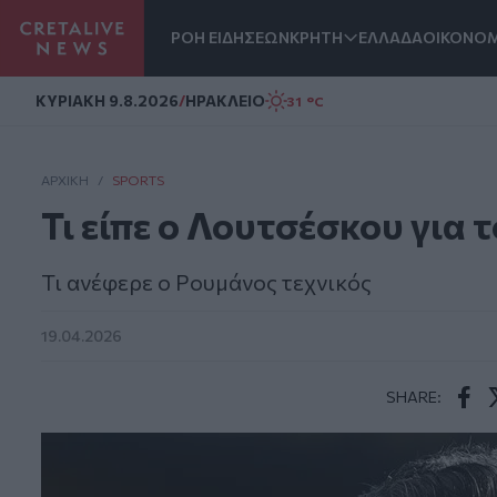
ΡΟΗ ΕΙΔΗΣΕΩΝ
ΚΡΗΤΗ
ΕΛΛΑΔΑ
ΟΙΚΟΝΟΜ
Homepage
ΚΥΡΙΑΚΗ 9.8.2026
/
ΗΡΑΚΛΕΙΟ
31 °C
ΑΡΧΙΚΗ
/
SPORTS
Τι είπε ο Λουτσέσκου για 
Τι ανέφερε ο Ρουμάνος τεχνικός
19.04.2026
SHARE:
Face
T