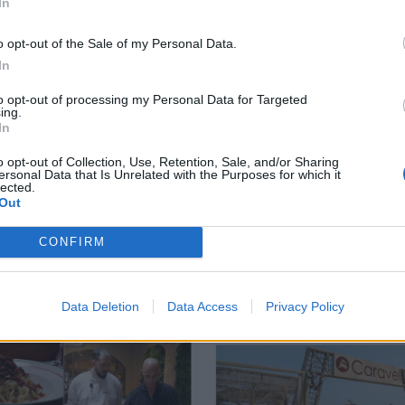
In
ο ποδοσφαιριστής του ΠΑΟΚ
o opt-out of the Sale of my Personal Data.
 του Μέσι
Η πρώτη ομάδα που συλλυπήθηκε για τον χαμό του πατέ
SPORTS
18:55
In
σελόνα στον πατέρα του Μέσι
Η πρώτη ομάδα που συλλυπήθηκε γι
Η πρώτη ομάδα που συλλυπήθηκε
για τον χαμό του πατέρα του
to opt-out of processing my Personal Data for Targeted
ing.
Μέσι
In
o opt-out of Collection, Use, Retention, Sale, and/or Sharing
ersonal Data that Is Unrelated with the Purposes for which it
lected.
Out
CONFIRM
Data Deletion
Data Access
Privacy Policy