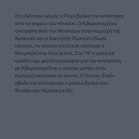
Στο δεύτερο μέρος η Παρί βρήκε την απάντηση
από το σημείο του πέναλτι. Ο Κβαρατσχέλια
ανετράπη από τον Μοσκέρα στην περιοχή της
Άρσεναλ και ο διαιτητής Ζίμπερτ έδωσε
πέναλτι, το οποίος εκτέλεσε εύστοχα ο
Ντεμπελέ στο 65ο λεπτό. Στο 79' η γαλλική
ομάδα είχε μεγάλη ευκαιρία για την ανατροπή,
με Κβαρατσχιέλια, ο οποίος μπήκε στην
περιοχή και έκανε το σουτς. Ο Λιούις-Σκέλι
έβαλε την κόντρα και η μπάλα βρήκε στο
δοκάρι και πέρασε εκτός.
Glomex
Video