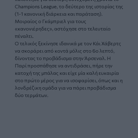
Champions League, το δεύτερο της ιστορίας της
(1-1 κανονική διάρκεια και παράταση).
Μοιραίος ο Γκάμπριελ για τους
«κανονιέρηδες», αστόχησε στο τελευταίο
πέναλτι.
Ο τελικός ξεκίνησε ιδανικά με τον Κάι Χάβερτς
να σκοράρει από κοντά μόλις στο 6ο λεπτό,
δίνοντας το προβάδισμα στην Άρσεναλ. Η
Παρί προσπάθησε να αντιδράσει, πήρε την
κατοχή της μπάλας και είχε μία καλή ευκαιρία
στο πρώτο μέρος για να ισοφαρίσει, όπως και η
λονδρέζικη ομάδα για να πάρει προβάδισμα
δύο τερμάτων.
Glomex
Video