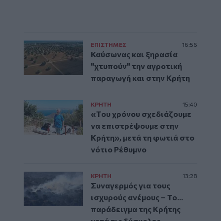
ΕΠΙΣΤΗΜΕΣ
16:56
Καύσωνας και ξηρασία
"χτυπούν" την αγροτική
παραγωγή και στην Κρήτη
ΚΡΗΤΗ
15:40
«Του χρόνου σχεδιάζουμε
να επιστρέψουμε στην
Κρήτη», μετά τη φωτιά στο
νότιο Ρέθυμνο
ΚΡΗΤΗ
13:28
Συναγερμός για τους
ισχυρούς ανέμους – Το...
παράδειγμα της Κρήτης
μετά τις δύσκολες