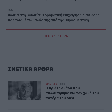
16:25
Φωτιά στη Βοιωτία: Η δραματική επιχείρηση διάσωσης
πολιτών μέσω θαλάσσης από την Πυροσβεστική
ΠΕΡΙΣΣΟΤΕΡΑ
ΣΧΕΤΙΚA AΡΘΡΑ
Η πρώτη ομάδα που συλλυπήθηκε για τον χαμό του πατ
SPORTS
18:55
Η πρώτη ομάδα που συλλυπήθηκε γι
Η πρώτη ομάδα που
συλλυπήθηκε για τον χαμό του
πατέρα του Μέσι