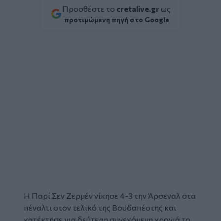
Προσθέστε το
cretalive.gr
ως
προτιμώμενη πηγή στο Google
Η Παρί Σεν Ζερμέν νίκησε 4-3 την Άρσεναλ στα
πέναλτι στον τελικό της Βουδαπέστης και
κατέκτησε για δεύτερη συνεχόμενη χρονιά το