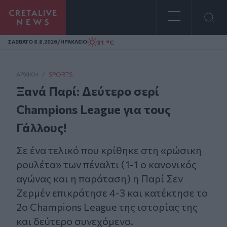
Homepage
/
31 °C
ΣAΒΒΑΤΟ 8.8.2026
ΗΡΑΚΛΕΙΟ
ΑΡΧΙΚΗ
/
SPORTS
Ξανά Παρί: Δεύτερο σερί
Champions League για τους
Γάλλους!
Σε ένα τελικό που κρίθηκε στη «ρώσικη
ρουλέτα» των πέναλτι (1-1 ο κανονικός
αγώνας και η παράταση) η Παρί Σεν
Ζερμέν επικράτησε 4-3 και κατέκτησε το
2ο Champions League της ιστορίας της
και δεύτερο συνεχόμενο.