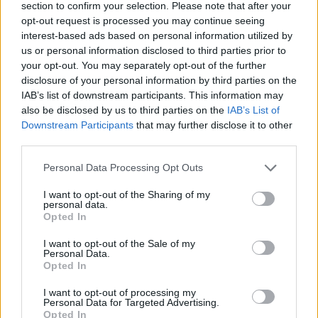
section to confirm your selection. Please note that after your
ΟΦΗ: Έκλεισε τον Λορέντσο Ντίκμαν
opt-out request is processed you may continue seeing
interest-based ads based on personal information utilized by
18:21
us or personal information disclosed to third parties prior to
ΕΛΓΕΚΑ: Προληπτική ανάκληση γνωστής μαρμελάδας
your opt-out. You may separately opt-out of the further
φράουλα
disclosure of your personal information by third parties on the
IAB’s list of downstream participants. This information may
18:05
also be disclosed by us to third parties on the
IAB’s List of
Μια μεγάλη μουσική βραδιά στην Αλφά για τα 100 χρόνια
Downstream Participants
that may further disclose it to other
από τη γέννηση του Κώστα Μουντάκη
third parties.
18:04
Personal Data Processing Opt Outs
Νεκρή μεγαλόσωμη αρκούδα στην Καστοριά, πιθανόν
από πυροβολισμό
I want to opt-out of the Sharing of my
personal data.
Opted In
17:59
Το μαρτύριο της σταγόνας στην Φορτέτσα: Τρεις μέρες
I want to opt-out of the Sale of my
χωρίς νερό!
Personal Data.
Opted In
17:51
I want to opt-out of processing my
Πεζοπορία από τη Μίλατο έως την παραλία των Ανωγείων
Personal Data for Targeted Advertising.
Opted In