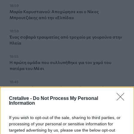
18:59
Μαρία Καρυστιανού: Αποχώρησε και ο Νίκος
Μπρουτζάκης από την «Ελπίδα»
18:58
Ένας σοβαρά τραυματίας από τροχαίο με γουρούνα στην
Ηλεία
18:55
Η πρώτη ομάδα που συλλυπήθηκε για τον χαμό του
πατέρα του Μέσι
18:45
Τα «Παραμύθια του Σαββάτου»… πάνε διακοπές!
Cretalive -
Do Not Process My Personal
18:38
Information
Μυστήριο 3.500 ετών στη Σαντορίνη: Ο 15χρονος που δεν
πρόλαβε να ξεφύγει από το τσουνάμι μπορεί ν' αλλάξει
If you wish to opt-out of the sale, sharing to third parties, or
τη χρονολογία της μεγάλης έκρηξης
processing of your personal or sensitive information for
targeted advertising by us, please use the below opt-out
18:22