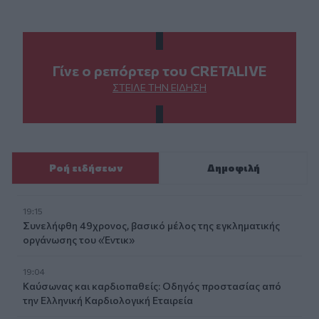
Γίνε ο ρεπόρτερ του CRETALIVE
ΣΤΕΊΛΕ ΤΗΝ ΕΊΔΗΣΗ
Ροή ειδήσεων
Δημοφιλή
19:15
Συνελήφθη 49χρονος, βασικό μέλος της εγκληματικής
οργάνωσης του «Έντικ»
19:04
Καύσωνας και καρδιοπαθείς: Οδηγός προστασίας από
την Ελληνική Καρδιολογική Εταιρεία