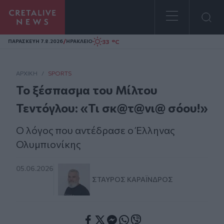
Homepage
/
33 °C
ΠΑΡΑΣΚΕΥΗ 7.8.2026
ΗΡΑΚΛΕΙΟ
ΑΡΧΙΚΗ
/
SPORTS
Το ξέσπασμα του Μίλτου
Τεντόγλου: «Τι σκ@τ@νι@ σόου!»
Ο λόγος που αντέδρασε ο Έλληνας
Ολυμπιονίκης
05.06.2026
ΣΤΑΎΡΟΣ ΚΑΡΑΪ́ΝΔΡΟΣ