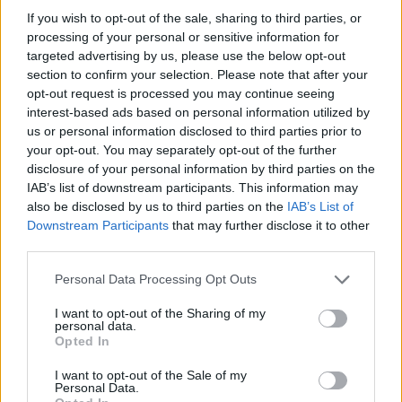
Συνελήφθη πρώην κυβερνήτης στο Μεξικό για την
If you wish to opt-out of the sale, sharing to third parties, or
εξαφάνιση 43 φοιτητών πριν από 12 χρόνια
processing of your personal or sensitive information for
targeted advertising by us, please use the below opt-out
13:18
section to confirm your selection. Please note that after your
Σαμαριά: Νέα παρέμβαση Καλογερή για τα κλεισίματα
opt-out request is processed you may continue seeing
του Φαραγγιού - "Πολλές φορές είναι αδικαιολόγητα"
interest-based ads based on personal information utilized by
us or personal information disclosed to third parties prior to
your opt-out. You may separately opt-out of the further
ΠΕΡΙΣΣΟΤΕΡΑ
disclosure of your personal information by third parties on the
IAB’s list of downstream participants. This information may
also be disclosed by us to third parties on the
IAB’s List of
Downstream Participants
that may further disclose it to other
third parties.
ΣΧΕΤΙΚA AΡΘΡΑ
Personal Data Processing Opt Outs
I want to opt-out of the Sharing of my
personal data.
ΟΦΗ: Αυτός πρέπει να είναι, καταρχήν, ο στόχος στο Σ
SPORTS
08:15
Opted In
ΟΦΗ: Αυτός πρέπει να είναι, καταρ
ΟΦΗ: Αυτός πρέπει να είναι,
καταρχήν, ο στόχος στο Σούπερ
I want to opt-out of the Sale of my
Καπ
Personal Data.