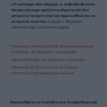
«Τι κάνουμε εδώ αδερφέ, τι σκ@τ@νι@ σόου.
Να μην κάνουμε οριζόντια άλματα εάν δεν
μπορείτε να έχετε καν την άμμο ευθεία και να
μετριέται σωστά»
, έγραψε ο 28χρονος
κάνοντας tag τη Diamond League.
Παγκόσμιο Κύπελλο 2026: Απαγορεύτηκαν απ’
τη FIFA οι... βουβουζέλες στα γήπεδα
Άρεσε η Ελλάδα στο φιλικό με τη Σουηδία
Μουντιάλ 2026: Αυτό είναι το πλήρες
τηλεοπτικό πρόγραμμα των αγώνων
Ακολουθήστε το Cretalive στο
Google News
και