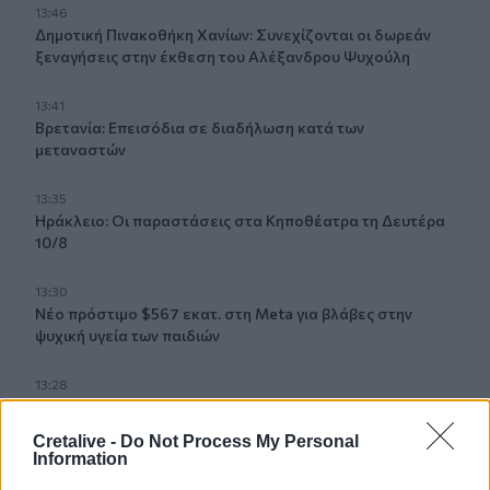
13:46
Δημοτική Πινακοθήκη Χανίων: Συνεχίζονται οι δωρεάν
ξεναγήσεις στην έκθεση του Αλέξανδρου Ψυχούλη
13:41
Βρετανία: Επεισόδια σε διαδήλωση κατά των
μεταναστών
13:35
Ηράκλειο: Οι παραστάσεις στα Κηποθέατρα τη Δευτέρα
10/8
13:30
Νέο πρόστιμο $567 εκατ. στη Meta για βλάβες στην
ψυχική υγεία των παιδιών
13:28
"Μπλόκο" στις διακοπές ηλεκτροδότησης στον Πλατανιά
μέσα στην τουριστική περίοδο
Cretalive -
Do Not Process My Personal
Information
13:22