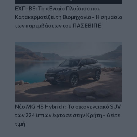
ΕΧΠ-ΒΕ: Το «Ενιαίο Πλαίσιο» που
Κατακερματίζει τη Βιομηχανία - Η σημασία
των παρεμβάσεων του ΠΑΣΕΒΙΠΕ
Νέο MG HS Hybrid+: Το οικογενειακό SUV
των 224 ίππων έφτασε στην Κρήτη - Δείτε
τιμή