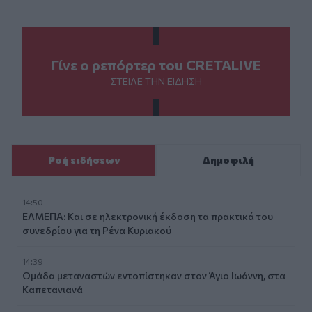
Γίνε ο ρεπόρτερ του CRETALIVE
ΣΤΕΊΛΕ ΤΗΝ ΕΊΔΗΣΗ
Ροή ειδήσεων
Δημοφιλή
14:50
ΕΛΜΕΠΑ: Και σε ηλεκτρονική έκδοση τα πρακτικά του
συνεδρίου για τη Ρένα Κυριακού
14:39
Ομάδα μεταναστών εντοπίστηκαν στον Άγιο Ιωάννη, στα
Καπετανιανά