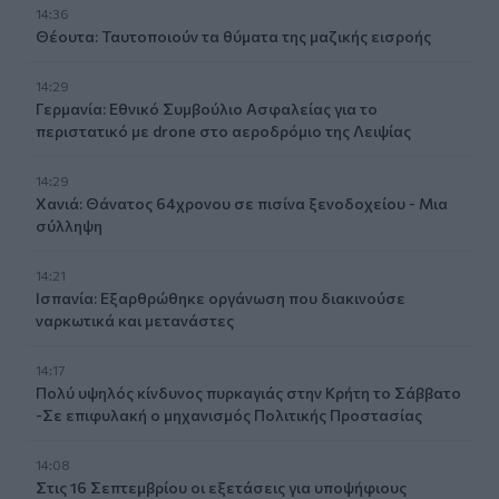
14:36
Θέουτα: Ταυτοποιούν τα θύματα της μαζικής εισροής
14:29
Γερμανία: Εθνικό Συμβούλιο Ασφαλείας για το
περιστατικό με drone στο αεροδρόμιο της Λειψίας
14:29
Χανιά: Θάνατος 64χρονου σε πισίνα ξενοδοχείου - Μια
σύλληψη
14:21
Ισπανία: Εξαρθρώθηκε οργάνωση που διακινούσε
ναρκωτικά και μετανάστες
14:17
Πολύ υψηλός κίνδυνος πυρκαγιάς στην Κρήτη το Σάββατο
-Σε επιφυλακή ο μηχανισμός Πολιτικής Προστασίας
14:08
Στις 16 Σεπτεμβρίου οι εξετάσεις για υποψήφιους