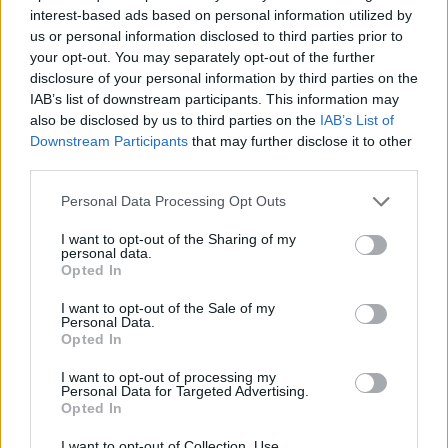
interest-based ads based on personal information utilized by
12:42
us or personal information disclosed to third parties prior to
Τζο Μπάιντεν: «Ο καρκίνος έχει εξαπλωθεί, είναι πολύ
your opt-out. You may separately opt-out of the further
επώδυνο», λέει ο γιος του
disclosure of your personal information by third parties on the
IAB’s list of downstream participants. This information may
also be disclosed by us to third parties on the
IAB’s List of
12:38
Χανιά: Διεθνές Συνέδριο για τη Βιολογία των Φορέων
Downstream Participants
that may further disclose it to other
Μεταδοτικών Ασθενειών
third parties.
Personal Data Processing Opt Outs
12:33
Στις φλόγες δύο διυλιστήρια πετρελαίου στη Ρωσία μετά
I want to opt-out of the Sharing of my
από ουκρανική επίθεση με drones
personal data.
Opted In
12:29
I want to opt-out of the Sale of my
Οι «αγκαζαρισμένες» ξαπλώστρες στις παραλίες
Personal Data.
Opted In
12:21
Δήμος Βιάννου: Χιλιάδες επισκέπτες κάθε ηλικίας στην
I want to opt-out of processing my
Personal Data for Targeted Advertising.
8η Γιορτή Μπανάνας
Opted In
12:14
I want to opt-out of Collection, Use,