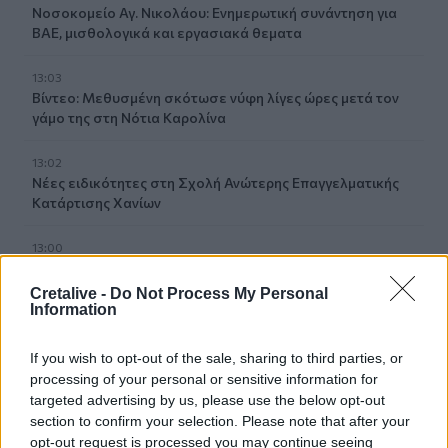
Νοσοκομείο Αγ. Νικολάου: Ενημερωτική συνάντηση για
ΒΑΕ, μισθολογικά και εργασιακά θεματα
13:03
Βίντεο: Μεθυσμένη σκότωσε νύφη λίγες ώρες μετά τον
γάμο της στη Νότια Καρολίνα
13:02
Νέες ειδικότητες στη Σχολή Ανώτερης Επαγγελματικής
Κατάρτισης Χανίων
13:00
Τουρισμός για Όλους 2026: Άνοιξε η πλατφόρμα για τα
ΑΦΜ που λήγουν σε 7 ή 8
Cretalive -
Do Not Process My Personal
Information
12:54
Κάλεσα σε σύσκεψη για το πρώην Λατομείο Ανώπολης
If you wish to opt-out of the sale, sharing to third parties, or
processing of your personal or sensitive information for
12:46
targeted advertising by us, please use the below opt-out
Βρέθηκε σορός στον Λυκαβηττό κοντά στο εκκλησάκι
section to confirm your selection. Please note that after your
των Αγίων Ισιδώρων
opt-out request is processed you may continue seeing