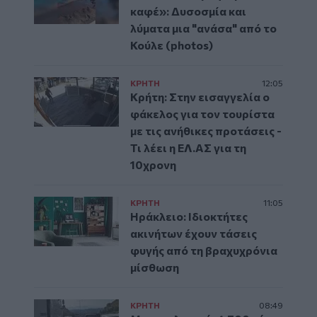
καφέ»: Δυσοσμία και
λύματα μια "ανάσα" από το
Κούλε (photos)
ΚΡΗΤΗ
12:05
Κρήτη: Στην εισαγγελία ο
φάκελος για τον τουρίστα
με τις ανήθικες προτάσεις -
Τι λέει η ΕΛ.ΑΣ για τη
10χρονη
ΚΡΗΤΗ
11:05
Ηράκλειο: Ιδιοκτήτες
ακινήτων έχουν τάσεις
φυγής από τη βραχυχρόνια
μίσθωση
ΚΡΗΤΗ
08:49