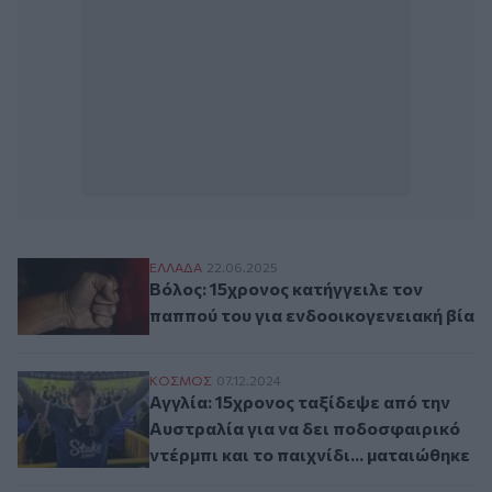
Βόλος: 15χρονος κατήγγειλε τον παππού τ
ΕΛΛAΔΑ
22.06.2025
Βόλος: 15χρονος κατήγγειλε τον
παππού του για ενδοοικογενειακή βία
Αγγλία: 15χρονος ταξίδεψε από την Αυστρα
ΚΟΣΜΟΣ
07.12.2024
Αγγλία: 15χρονος ταξίδεψε από την
Αυστραλία για να δει ποδοσφαιρικό
ντέρμπι και το παιχνίδι... ματαιώθηκε