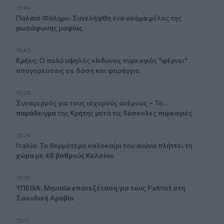
13:46
Παλαιό Φάληρο: Συνελήφθη ένα ακόμα μέλος της
ρωσόφωνης μαφίας
13:43
Κρήτη: Ο πολύ υψηλός κίνδυνος πυρκαγιάς "φέρνει"
απαγορεύσεις σε δάση και φαράγγια
13:28
Συναγερμός για τους ισχυρούς ανέμους – Το...
παράδειγμα της Κρήτης μετά τις δύσκολες πυρκαγιές
13:26
Ιταλία: Το θερμότερο καλοκαίρι του αιώνα πλήττει τη
χώρα με 48 βαθμούς Κελσίου
13:19
ΥΠΕΘΑ: Μηνιαία επανεξέταση για τους Patriot στη
Σαουδική Αραβία
13:11