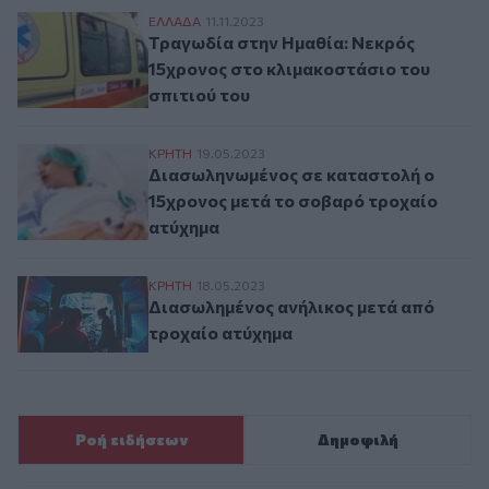
Τραγωδία στην Ημαθία: Νεκρός 15χρονος 
ΕΛΛAΔΑ
11.11.2023
Τραγωδία στην Ημαθία: Νεκρός
15χρονος στο κλιμακοστάσιο του
σπιτιού του
Διασωληνωμένος σε καταστολή ο 15χρονο
ΚΡΗΤΗ
19.05.2023
Διασωληνωμένος σε καταστολή ο
15χρονος μετά το σοβαρό τροχαίο
ατύχημα
Διασωλημένος ανήλικος μετά από τροχαί
ΚΡΗΤΗ
18.05.2023
Διασωλημένος ανήλικος μετά από
τροχαίο ατύχημα
Ροή ειδήσεων
Δημοφιλή