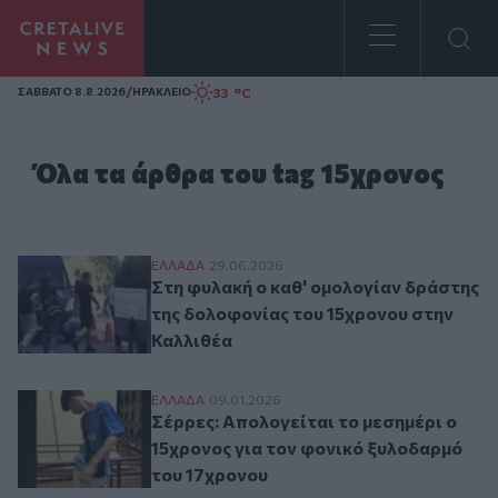
Homepage
/
33 °C
ΣAΒΒΑΤΟ 8.8.2026
ΗΡΑΚΛΕΙΟ
Όλα τα άρθρα του tag 15χρονος
Στη φυλακή ο καθ' ομολογίαν δράστης τη
ΕΛΛAΔΑ
29.06.2026
Στη φυλακή ο καθ' ομολογίαν δράστης
της δολοφονίας του 15χρονου στην
Καλλιθέα
Σέρρες: Απολογείται το μεσημέρι ο 15χρο
ΕΛΛAΔΑ
09.01.2026
Σέρρες: Απολογείται το μεσημέρι ο
15χρονος για τον φονικό ξυλοδαρμό
του 17χρονου