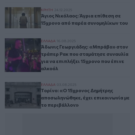
Άγιος Νικόλαος: Άγρια επίθεση σε 15χρο
ΚΡΗΤΗ
24.12.2025
Άγιος Νικόλαος: Άγρια επίθεση σε
15χρονο από παρέα συνομηλίκων του
Άδωνις Γεωργιάδης: «Μπράβο» στον τράπε
ΕΛΛAΔΑ
16.08.2025
Άδωνις Γεωργιάδης: «Μπράβο» στον
τράπερ Ρακ που σταμάτησε συναυλία
για να επιπλήξει 15χρονο που έπινε
αλκοόλ
Τορίνο: «Ο 15χρονος Δημήτρης αποσωληνώ
ΕΛΛAΔΑ
03.08.2025
Τορίνο: «Ο 15χρονος Δημήτρης
αποσωληνώθηκε, έχει επικοινωνία με
το περιβάλλον»