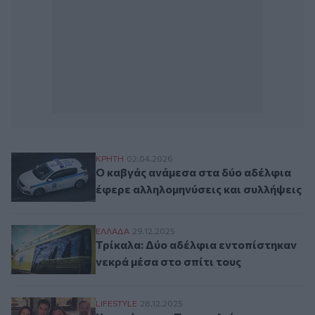
Ο καβγάς ανάμεσα στα δύο αδέλφια έφερε
ΚΡΗΤΗ
02.04.2026
Ο καβγάς ανάμεσα στα δύο αδέλφια
έφερε αλληλομηνύσεις και συλλήψεις
Τρίκαλα: Δύο αδέλφια εντοπίστηκαν νεκρά
ΕΛΛAΔΑ
29.12.2025
Τρίκαλα: Δύο αδέλφια εντοπίστηκαν
νεκρά μέσα στο σπίτι τους
Χριστόφορος Παπακαλιάτης: Χριστούγενν
LIFESTYLE
28.12.2025