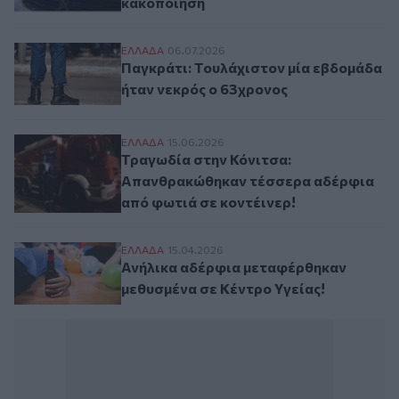
κακοποίηση
Παγκράτι: Τουλάχιστον μία εβδομάδα ήτα
ΕΛΛAΔΑ
06.07.2026
Παγκράτι: Τουλάχιστον μία εβδομάδα
ήταν νεκρός ο 63χρονος
Τραγωδία στην Κόνιτσα: Απανθρακώθηκαν
ΕΛΛAΔΑ
15.06.2026
Τραγωδία στην Κόνιτσα:
Απανθρακώθηκαν τέσσερα αδέρφια
από φωτιά σε κοντέινερ!
Ανήλικα αδέρφια μεταφέρθηκαν μεθυσμένα
ΕΛΛAΔΑ
15.04.2026
Ανήλικα αδέρφια μεταφέρθηκαν
μεθυσμένα σε Κέντρο Υγείας!