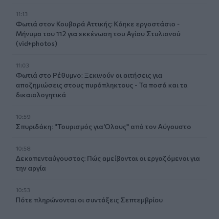
11:13
Φωτιά στον Κουβαρά Αττικής: Κάηκε εργοστάσιο -
Μήνυμα του 112 για εκκένωση του Αγίου Στυλιανού
(vid+photos)
11:03
Φωτιά στο Ρέθυμνο: Ξεκινούν οι αιτήσεις για
αποζημιώσεις στους πυρόπληκτους - Τα ποσά και τα
δικαιολογητικά
10:59
Σπυριδάκη: "Τουρισμός για Όλους" από τον Αύγουστο
10:58
Δεκαπενταύγουστος: Πώς αμείβονται οι εργαζόμενοι για
την αργία
10:53
Πότε πληρώνονται οι συντάξεις Σεπτεμβρίου