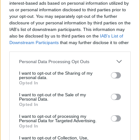
interest-based ads based on personal information utilized by
us or personal information disclosed to third parties prior to
Ροή ειδήσεων
Δημοφιλή
your opt-out. You may separately opt-out of the further
disclosure of your personal information by third parties on the
IAB’s list of downstream participants. This information may
11:53
Πάτρα: Παιδί 2,5 χρόνων έπεσε από μπαλκόνι - Δέντρο
also be disclosed by us to third parties on the
IAB’s List of
του έσωσε τη ζωή
Downstream Participants
that may further disclose it to other
third parties.
11:50
Personal Data Processing Opt Outs
Ηράκλειο: Στο επίκεντρο έργα, Βικελαία και «έξυπνη
πόλη» στη Δημοτική Επιτροπή
I want to opt-out of the Sharing of my
personal data.
11:49
Opted In
Σητεία: Ο Λευτέρης Σουλτάτος και η Βάσω Λασκαράκη
I want to opt-out of the Sale of my
συναντούν τις « Χρυσοχέρες»
Personal Data.
Opted In
11:45
Εκδήλωση τιμής και μνήμης για τους 35 Εθνομάρτυρες στο
I want to opt-out of processing my
Personal Data for Targeted Advertising.
Σάρχο
Opted In
11:42
I want to opt-out of Collection, Use,