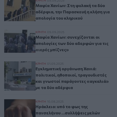
Μαφία Χανίων: Στη φυλακή τα δύο αδέρφι
ΚΡΗΤΗ
09.09.2025
Μαφία Χανίων: Στη φυλακή τα δύο
αδέρφια, την Παρασκευή η κλήση για
απολογία του κληρικού
Μαφία Χανίων: συνεχίζονται οι απολογίες 
ΚΡΗΤΗ
09.09.2025
Μαφία Χανίων: συνεχίζονται οι
απολογίες των δύο αδερφών για τις
«ιερές μπίζνες»
Εγκληματική οργάνωση Χανιά: πολιτικοί, 
ΚΡΗΤΗ
01.09.2025
Εγκληματική οργάνωση Χανιά:
πολιτικοί, ηθοποιοί, τραγουδιστές
και γνωστοί παράγοντες «αγκαλιά»
με τα δύο αδέρφια
Ηράκλειο: υπό το φως της πανσελήνου …σ
ΚΡΗΤΗ
10.08.2025
Ηράκλειο: υπό το φως της
πανσελήνου …συλλήψεις μελών