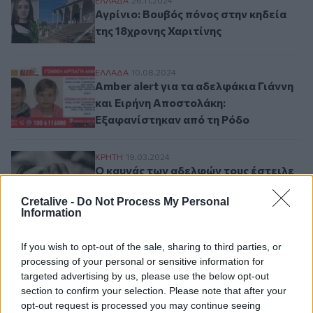
Αγρίνιο: Βουβός πόνος στην κηδεία της 1
Αγρίνιο: Βουβός πόνος στην κηδεία
της 18χρονης Χαριτίνης
Amber alert για τα αδελφάκια Γιάννη και
ΕΛΛAΔΑ
10.08.2024
Amber alert για τα αδελφάκια Γιάννη
και Ειρήνη Αποστολάκη:
Εξαφανίστηκαν από τη Ρόδο
Ο καυγάς των αδελφών τους έστειλε στα 
ΚΡΗΤΗ
19.03.2024
Ο καυγάς των αδελφών τους έστειλε
στα κρατητήρια!
Cretalive -
Do Not Process My Personal
Information
Σελιδοποίηση
If you wish to opt-out of the sale, sharing to third parties, or
Current page
1
Προηγούμενη σελίδα
Next page
processing of your personal or sensitive information for
targeted advertising by us, please use the below opt-out
section to confirm your selection. Please note that after your
opt-out request is processed you may continue seeing