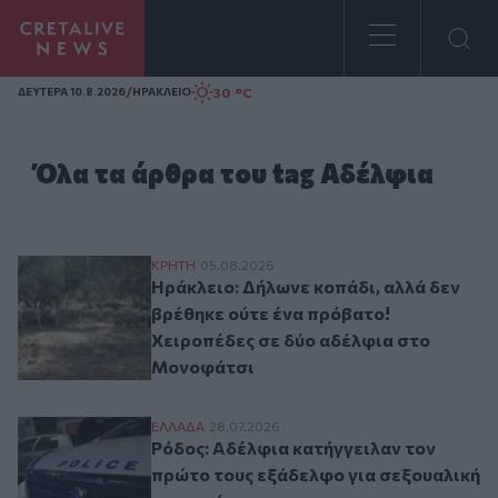
Homepage
/
30 °C
ΔΕΥΤΕΡΑ 10.8.2026
ΗΡΑΚΛΕΙΟ
Όλα τα άρθρα του tag Αδέλφια
Ηράκλειο: Δήλωνε κοπάδι, αλλά δεν βρέθ
ΚΡΗΤΗ
05.08.2026
Ηράκλειο: Δήλωνε κοπάδι, αλλά δεν
βρέθηκε ούτε ένα πρόβατο!
Χειροπέδες σε δύο αδέλφια στο
Μονοφάτσι
Ρόδος: Αδέλφια κατήγγειλαν τον πρώτο τ
ΕΛΛAΔΑ
28.07.2026
Ρόδος: Αδέλφια κατήγγειλαν τον
πρώτο τους εξάδελφο για σεξουαλική