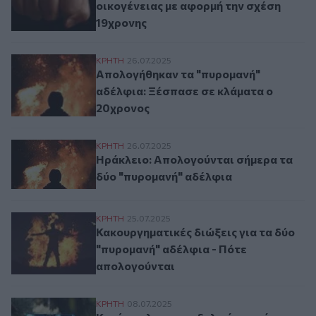
οικογένειας με αφορμή την σχέση
19χρονης
Απολογήθηκαν τα "πυρομανή" αδέλφια: Ξ
ΚΡΗΤΗ
26.07.2025
Απολογήθηκαν τα "πυρομανή"
αδέλφια: Ξέσπασε σε κλάματα ο
20χρονος
Ηράκλειο: Απολογούνται σήμερα τα δύο 
ΚΡΗΤΗ
26.07.2025
Ηράκλειο: Απολογούνται σήμερα τα
δύο "πυρομανή" αδέλφια
Κακουργηματικές διώξεις για τα δύο "πυ
ΚΡΗΤΗ
25.07.2025
Κακουργηματικές διώξεις για τα δύο
"πυρομανή" αδέλφια - Πότε
απολογούνται
Κατήγγειλαν τον αδελφό τους ότι χτύπησε 
ΚΡΗΤΗ
08.07.2025