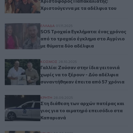
Χριστόφορος Παπακαλιάτης:
Χριστούγεννα με τα αδέλφια του
SOS Τροχαία Εγκλήματα: ένας χρόνος από
ΕΛΛAΔΑ
01.11.2025
SOS Τροχαία Εγκλήματα: ένας χρόνος
από το τροχαίο έγκλημα στο Αγρίνιο
με θύματα δύο αδέλφια
Γαλλία: Ζούσαν στην ίδια γειτονιά χωρίς 
ΚΟΣΜΟΣ
28.10.2025
Γαλλία: Ζούσαν στην ίδια γειτονιά
χωρίς να το ξέρουν - Δύο αδέλφια
συναντήθηκαν έπειτα από 57 χρόνια
Στη διάθεση των αρχών πατέρας και γιος 
ΚΡΗΤΗ
28.09.2025
Στη διάθεση των αρχών πατέρας και
γιος για το αιματηρό επεισόδιο στα
Καπαριανά