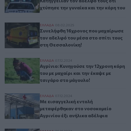
Κατήγγειλαν τον αδελφό τους ότι
χτύπησε την γυναίκα και την κόρη του
Συνελήφθη 16χρονος που μαχαίρωσε τον α
ΕΛΛAΔΑ
08.02.2025
Συνελήφθη 16χρονος που μαχαίρωσε
τον αδελφό του μέσα στο σπίτι τους
στη Θεσσαλονίκη!
Αγρίνιο: Κυνηγούσε την 12χρονη κόρη του 
ΕΛΛAΔΑ
07.12.2024
Αγρίνιο: Κυνηγούσε την 12χρονη κόρη
του με μαχαίρι και την έκαψε με
τσιγάρο στο μάγουλο!
Με εισαγγελική εντολή μεταφέρθηκαν στο
ΕΛΛAΔΑ
07.12.2024
Με εισαγγελική εντολή
μεταφέρθηκαν στο νοσοκομείο
Αγρινίου έξι ανήλικα αδέλφια
ΕΛΛAΔΑ
26.11.2024