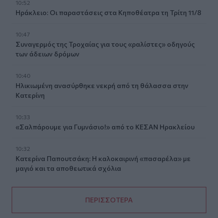
10:52
Ηράκλειο: Οι παραστάσεις στα Κηποθέατρα τη Τρίτη 11/8
10:47
Συναγερμός της Τροχαίας για τους «ραλίστες» οδηγούς
των άδειων δρόμων
10:40
Ηλικιωμένη ανασύρθηκε νεκρή από τη θάλασσα στην
Κατερίνη
10:33
«Σαλπάρουμε για Γυμνάσιο!» από το ΚΕΣΑΝ Ηρακλείου
10:32
Κατερίνα Παπουτσάκη: Η καλοκαιρινή «πασαρέλα» με
μαγιό και τα αποθεωτικά σχόλια
ΠΕΡΙΣΣΟΤΕΡΑ