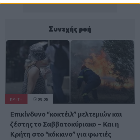
Συνεχής ροή
ΚΡΗΤΗ
08:05
Επικίνδυνο “κοκτέιλ” μελτεμιών και
ζέστης το Σαββατοκύριακο – Και η
Κρήτη στο “κόκκινο” για φωτιές