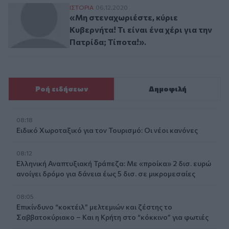
«Μη στεναχωριέστε, κύριε Κυβερνήτα! Τι εί
ΙΣΤΟΡΙΑ
06.12.2020
«Μη στεναχωριέστε, κύριε
Κυβερνήτα! Τι είναι ένα χέρι για την
Πατρίδα; Τίποτα!».
Ροή ειδήσεων
Δημοφιλή
08:18
Ειδικό Χωροταξικό για τον Τουρισμό: Οι νέοι κανόνες
08:12
Ελληνική Αναπτυξιακή Τράπεζα: Με «προίκα» 2 δισ. ευρώ
ανοίγει δρόμο για δάνεια έως 5 δισ. σε μικρομεσαίες
08:05
Επικίνδυνο “κοκτέιλ” μελτεμιών και ζέστης το
Σαββατοκύριακο – Και η Κρήτη στο “κόκκινο” για φωτιές