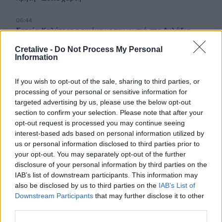
06:44
Σητεία: Καλύτερη η εικόνα με την φωτιά στα Αχλάδια -
Βίντεο
Cretalive -
Do Not Process My Personal
Information
06:21
Το αφράτο και κρεμώδες νηστίσιμο παγωτό βανίλια,
If you wish to opt-out of the sale, sharing to third parties, or
χωρίς παγωτομηχανή
processing of your personal or sensitive information for
targeted advertising by us, please use the below opt-out
05:41
section to confirm your selection. Please note that after your
Φεύγουμε για διακοπές; Τα 7 πράγματα που πρέπει να
opt-out request is processed you may continue seeing
κάνουμε στο σπίτι πριν κλείσουμε την πόρτα
interest-based ads based on personal information utilized by
us or personal information disclosed to third parties prior to
04:11
your opt-out. You may separately opt-out of the further
Μαγειρεμένο ρύζι: Πόσο διατηρείται στο ψυγείο και τα
disclosure of your personal information by third parties on the
συχνά λάθη που πρέπει να προσέξουμε
IAB’s list of downstream participants. This information may
also be disclosed by us to third parties on the
IAB’s List of
03:16
Downstream Participants
that may further disclose it to other
Οι ειδικοί εξηγούν: Το κλιματιστικό ρυθμίζει τη
third parties.
θερμοκρασία, ο ανεμιστήρας οροφής αλλάζει την
αίσθηση