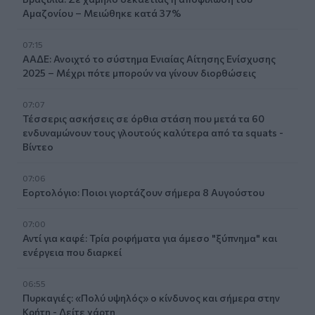
Αμαζονίου – Μειώθηκε κατά 37%
07:15
ΑΑΔΕ: Ανοιχτό το σύστημα Ενιαίας Αίτησης Ενίσχυσης
2025 – Μέχρι πότε μπορούν να γίνουν διορθώσεις
07:07
Τέσσερις ασκήσεις σε όρθια στάση που μετά τα 60
ενδυναμώνουν τους γλουτούς καλύτερα από τα squats -
Βίντεο
07:06
Εορτολόγιο: Ποιοι γιορτάζουν σήμερα 8 Αυγούστου
07:00
Αντί για καφέ: Τρία ροφήματα για άμεσο "ξύπνημα" και
ενέργεια που διαρκεί
06:55
Πυρκαγιές: «Πολύ υψηλός» ο κίνδυνος και σήμερα στην
Κρήτη - Δείτε χάρτη