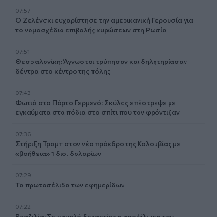
07:57
Ο Ζελένσκι ευχαρίστησε την αμερικανική Γερουσία για
το νομοσχέδιο επιβολής κυρώσεων στη Ρωσία
07:51
Θεσσαλονίκη: Άγνωστοι τρύπησαν και δηλητηρίασαν
δέντρα στο κέντρο της πόλης
07:43
Φωτιά στο Πόρτο Γερμενό: Σκύλος επέστρεψε με
εγκαύματα στα πόδια στο σπίτι που τον φρόντιζαν
07:36
Στήριξη Τραμπ στον νέο πρόεδρο της Κολομβίας με
«βοήθεια» 1 δισ. δολαρίων
07:29
Τα πρωτοσέλιδα των εφημερίδων
07:22
Βραζιλία: Σε χαμηλό δεκαετίας η αποψίλωση του