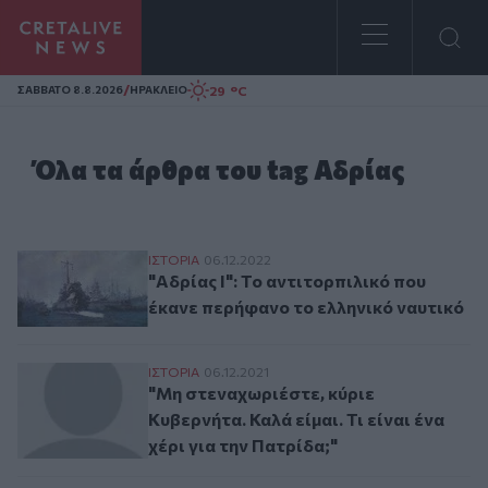
Homepage
/
29 °C
ΣAΒΒΑΤΟ 8.8.2026
ΗΡΑΚΛΕΙΟ
Όλα τα άρθρα του tag Αδρίας
"Αδρίας Ι": Το αντιτορπιλικό που έκανε π
ΙΣΤΟΡΙΑ
06.12.2022
"Αδρίας Ι": Το αντιτορπιλικό που
έκανε περήφανο το ελληνικό ναυτικό
"Μη στεναχωριέστε, κύριε Κυβερνήτα. Καλά 
ΙΣΤΟΡΙΑ
06.12.2021
"Μη στεναχωριέστε, κύριε
Κυβερνήτα. Καλά είμαι. Τι είναι ένα
χέρι για την Πατρίδα;"