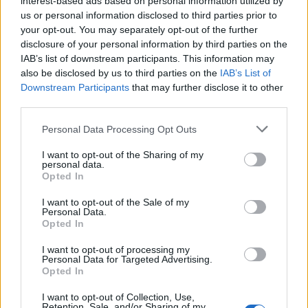
interest-based ads based on personal information utilized by
us or personal information disclosed to third parties prior to
07:12
your opt-out. You may separately opt-out of the further
Θλίψη στην εκπαιδευτική κοινότητα για τον θάνατο του
disclosure of your personal information by third parties on the
Θοδωρή Κατσωνόπουλου
IAB’s list of downstream participants. This information may
also be disclosed by us to third parties on the
IAB’s List of
07:12
Downstream Participants
that may further disclose it to other
Γουατεμάλα: Τέλος της εκρηκτικής δραστηριότητας στο
third parties.
ηφαίστειο Φουέγο
Personal Data Processing Opt Outs
07:05
I want to opt-out of the Sharing of my
Εορτολόγιο: Ποιοι γιορτάζουν σήμερα 6 Αυγούστου
personal data.
Opted In
06:57
I want to opt-out of the Sale of my
Νέα θωρηκτά των ΗΠΑ θα φέρουν το όνομα του Ντόναλντ
Personal Data.
Τραμπ
Opted In
06:45
I want to opt-out of processing my
Personal Data for Targeted Advertising.
Λασίθι: Μεγάλη φωτιά στο Καρύδι Σητείας - Μήνυμα από
Opted In
το 112
I want to opt-out of Collection, Use,
05:37
Retention, Sale, and/or Sharing of my