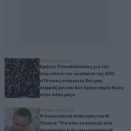
Κρήτες Παπαδόπουλος για την περιοδεία τ
SPORTS
18.07.2026
Κρήτες Παπαδόπουλος για την
περιοδεία του τροπαίου της ΑΕΚ:
«Τέτοιες ενέργειες δεν μας
εκφράζουν και δεν έχουν καμία θέση
στην πόλη μας»
Η συγκινητική ανάρτηση του Ν. Πλακιά: 
ΕΛΛAΔΑ
16.05.2026
Η συγκινητική ανάρτηση του Ν.
Πλακιά: “Θα πάω το κασκόλ στα
αετόπουλα κι ας μην μπορούν να