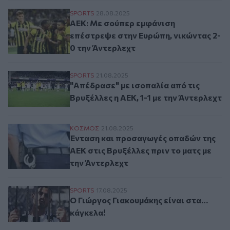
ΑΕΚ: Με σούπερ εμφάνιση επέστρεψε στην
SPORTS
28.08.2025
ΑΕΚ: Με σούπερ εμφάνιση
επέστρεψε στην Ευρώπη, νικώντας 2-
0 την Άντερλεχτ
"Απέδρασε" με ισοπαλία από τις Βρυξέλλες
SPORTS
21.08.2025
"Απέδρασε" με ισοπαλία από τις
Βρυξέλλες η ΑΕΚ, 1-1 με την Άντερλεχτ
Ένταση και προσαγωγές οπαδών της ΑΕΚ στ
ΚΟΣΜΟΣ
21.08.2025
Ένταση και προσαγωγές οπαδών της
ΑΕΚ στις Βρυξέλλες πριν το ματς με
την Άντερλεχτ
Ο Γιώργος Γιακουμάκης είναι στα… κάγκε
SPORTS
17.08.2025
Ο Γιώργος Γιακουμάκης είναι στα…
κάγκελα!