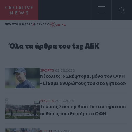
Homepage
/
28 °C
ΠΕΜΠΤΗ 6.8.2026
ΗΡΑΚΛΕΙΟ
Όλα τα άρθρα του tag ΑΕΚ
Νίκολιτς: «Σκέφτομαι μόνο τον ΟΦΗ - Εί
SPORTS
02.08.2026
Νίκολιτς: «Σκέφτομαι μόνο τον ΟΦΗ
- Είδαμε ανθρώπους του στο γήπεδο»
Τελικός Σούπερ Καπ: Τα εισιτήρια και οι 
SPORTS
29.07.2026
Τελικός Σούπερ Καπ: Τα εισιτήρια και
οι θύρες που θα πάρει ο ΟΦΗ
Γονείς ζητούν εξηγήσεις για την παρουσί
ΚΡΗΤΗ
25.07.2026