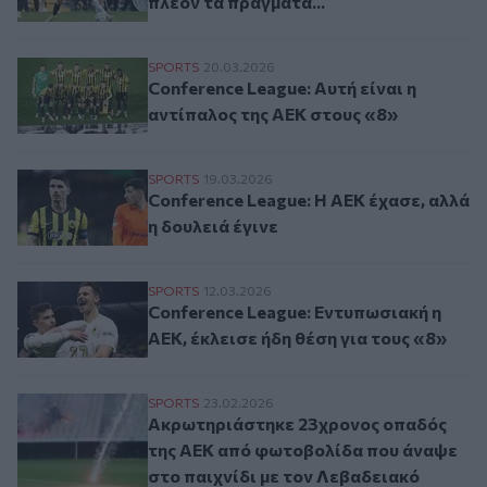
πλέον τα πράγματα...
Conference League: Αυτή είναι η αντίπαλο
SPORTS
20.03.2026
Conference League: Αυτή είναι η
αντίπαλος της ΑΕΚ στους «8»
Conference League: Η ΑΕΚ έχασε, αλλά η 
SPORTS
19.03.2026
Conference League: Η ΑΕΚ έχασε, αλλά
η δουλειά έγινε
Conference League: Εντυπωσιακή η ΑΕΚ, έ
SPORTS
12.03.2026
Conference League: Εντυπωσιακή η
ΑΕΚ, έκλεισε ήδη θέση για τους «8»
Ακρωτηριάστηκε 23χρονος οπαδός της ΑΕ
SPORTS
23.02.2026
Ακρωτηριάστηκε 23χρονος οπαδός
της ΑΕΚ από φωτοβολίδα που άναψε
στο παιχνίδι με τον Λεβαδειακό