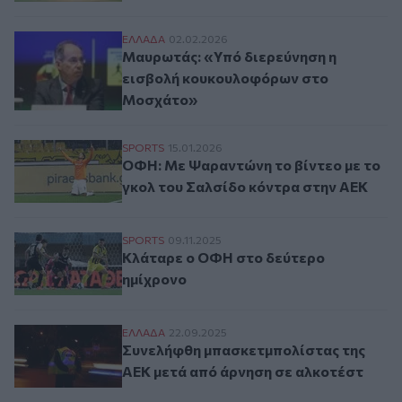
Μαυρωτάς: «Υπό διερεύνηση η εισβολή 
ΕΛΛAΔΑ
02.02.2026
Μαυρωτάς: «Υπό διερεύνηση η
εισβολή κουκουλοφόρων στο
Μοσχάτο»
ΟΦΗ: Με Ψαραντώνη το βίντεο με το γκολ
SPORTS
15.01.2026
ΟΦΗ: Με Ψαραντώνη το βίντεο με το
γκολ του Σαλσίδο κόντρα στην ΑΕΚ
Κλάταρε ο ΟΦΗ στο δεύτερο ημίχρονο
SPORTS
09.11.2025
Κλάταρε ο ΟΦΗ στο δεύτερο
ημίχρονο
Συνελήφθη μπασκετμπολίστας της ΑΕΚ με
ΕΛΛAΔΑ
22.09.2025
Συνελήφθη μπασκετμπολίστας της
ΑΕΚ μετά από άρνηση σε αλκοτέστ