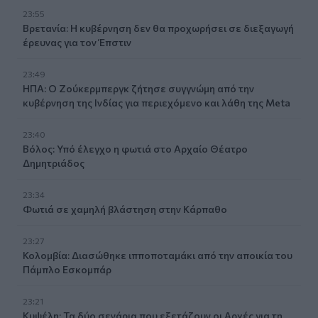
23:55
Βρετανία: Η κυβέρνηση δεν θα προχωρήσει σε διεξαγωγή
έρευνας για τον Έπστιν
23:49
ΗΠΑ: Ο Ζούκερμπεργκ ζήτησε συγγνώμη από την
κυβέρνηση της Ινδίας για περιεχόμενο και λάθη της Meta
23:40
Βόλος: Υπό έλεγχο η φωτιά στο Αρχαίο Θέατρο
Δημητριάδος
23:34
Φωτιά σε χαμηλή βλάστηση στην Κάρπαθο
23:27
Κολομβία: Διασώθηκε ιπποποταμάκι από την αποικία του
Πάμπλο Εσκομπάρ
23:21
Κυψέλη: Τα δύο σενάρια που εξετάζουν οι Αρχές για τη