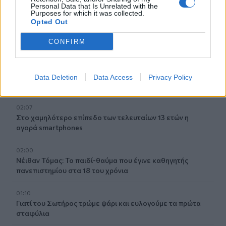
Personal Data that Is Unrelated with the
Σαλάτα καπρέζε
Purposes for which it was collected.
Opted Out
04:14
Η Σελίνα Γκόμεζ τραγουδά στα ισπανικά στο νέο βίντεο
CONFIRM
του συζύγου της, Μπένι Μπλάνκο
03:33
Data Deletion
Data Access
Privacy Policy
Τι συμβαίνει τις μέρες ακριβώς πριν το εγκεφαλικό
02:07
Στο χαμηλότερο επίπεδο των τελευταίων 13 ετών η
αγορά smartphones
02:00
Νέιθαν Τόμας: Το παιδί-θαύμα που έγινε καθηγητής
πανεπιστημίου στα 18 του χρόνια
01:10
Γιατί του Σωτήρος τρώμε ψάρι και ευλογούμε τα πρώτα
σταφύλια