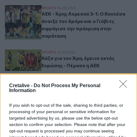
ΑΕΚ - Άρης Λεμεσού 3-1: Ο Κουτέσα άνοιξ
SPORTS
14.08.2025
ΑΕΚ - Άρης Λεμεσού 3-1: Ο Κουτέσα
άνοιξε τον δρόμο και ο Γιόβιτς
σφράγισε την πρόκριση στην
παράταση
Κάζο για τον Άρη, έμεινε εκτός Ευρώπης 
SPORTS
31.07.2025
Κάζο για τον Άρη, έμεινε εκτός
Ευρώπης - Πέρασε η ΑΕΚ
Cretalive -
Do Not Process My Personal
Information
Σελιδοποίηση
Current page
1
Προηγούμενη σελίδα
Next page
If you wish to opt-out of the sale, sharing to third parties, or
processing of your personal or sensitive information for
targeted advertising by us, please use the below opt-out
section to confirm your selection. Please note that after your
Ροή ειδήσεων
Δημοφιλή
opt-out request is processed you may continue seeing