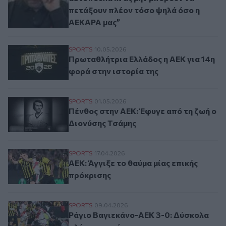
πετάξουν πλέον τόσο ψηλά όσο η
ΑΕΚΑΡΑ μας”
Πρωταθλήτρια Ελλάδος η ΑΕΚ για 14η φορ
SPORTS
10.05.2026
Πρωταθλήτρια Ελλάδος η ΑΕΚ για 14η
φορά στην ιστορία της
Πένθος στην ΑΕΚ: Έφυγε από τη ζωή ο Δι
SPORTS
01.05.2026
Πένθος στην ΑΕΚ: Έφυγε από τη ζωή ο
Διονύσης Τσάμης
ΑΕΚ: Άγγιξε το θαύμα μίας επικής πρόκρι
SPORTS
17.04.2026
ΑΕΚ: Άγγιξε το θαύμα μίας επικής
πρόκρισης
Ράγιο Βαγιεκάνο-ΑΕΚ 3-0: Δύσκολα πλέον
SPORTS
09.04.2026
Ράγιο Βαγιεκάνο-ΑΕΚ 3-0: Δύσκολα