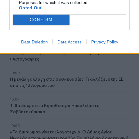
Purposes for which it was collected.
Opted Out
10:17
Προσοχή! Ο ΕΦΚΑ… δαγκώνει τους ανυποψίαστους
CONFIRM
πολίτες!
10:15
Data Deletion
Data Access
Privacy Policy
Καστέλι: Σε πανηγυρικό κλίμα οι υπογραφές για τα
συστήματα αεροναυτιλίας του νέου αεροδρομίου -
Φωτογραφίες
10:09
Η μεγάλη αλλαγή στις συσκευασίες: Τι αλλάζει στην ΕΕ
από τις 12 Αυγούστου
10:07
Τι θα δούμε στα Κηποθέατρα Ηρακλείου το
Σαββατοκύριακο
10:00
«Το Δικαίωμα» γίνεται λογοτεχνία: Ο Δήμος Αγίου
Νικολάου προκηρύσσει τον 33ο Πανελλήνιο Λογοτεχνικό