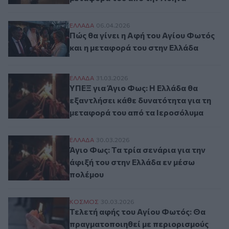
Πώς θα γίνει η Αφή του Αγίου Φωτός και 
ΕΛΛAΔΑ
06.04.2026
Πώς θα γίνει η Αφή του Αγίου Φωτός
και η μεταφορά του στην Ελλάδα
ΥΠΕΞ για Άγιο Φως: Η Ελλάδα θα εξαντλή
ΕΛΛAΔΑ
31.03.2026
ΥΠΕΞ για Άγιο Φως: Η Ελλάδα θα
εξαντλήσει κάθε δυνατότητα για τη
μεταφορά του από τα Ιεροσόλυμα
Άγιο Φως: Τα τρία σενάρια για την άφιξή 
ΕΛΛAΔΑ
30.03.2026
Άγιο Φως: Τα τρία σενάρια για την
άφιξή του στην Ελλάδα εν μέσω
πολέμου
Τελετή αφής του Αγίου Φωτός: Θα πραγμα
ΚΟΣΜΟΣ
30.03.2026
Τελετή αφής του Αγίου Φωτός: Θα
πραγματοποιηθεί με περιορισμούς