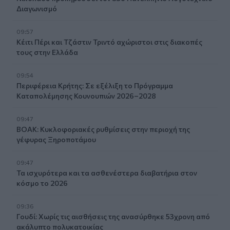
Διαγωνισμό
09:57
Κέιτι Πέρι και Τζάστιν Τριντό αχώριστοι στις διακοπές
τους στην Ελλάδα
09:54
Περιφέρεια Κρήτης: Σε εξέλιξη το Πρόγραμμα
Καταπολέμησης Κουνουπιών 2026–2028
09:47
ΒΟΑΚ: Κυκλοφοριακές ρυθμίσεις στην περιοχή της
γέφυρας Ξηροποτάμου
09:47
Τα ισχυρότερα και τα ασθενέστερα διαβατήρια στον
κόσμο το 2026
09:36
Γουδί: Χωρίς τις αισθήσεις της ανασύρθηκε 53χρονη από
ακάλυπτο πολυκατοικίας