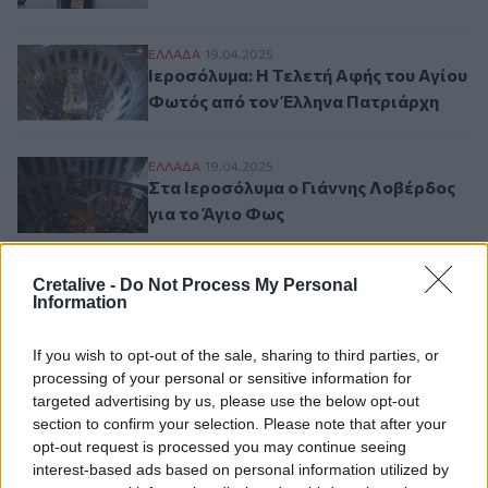
Ιεροσόλυμα: Η Τελετή Αφής του Αγίου Φ
ΕΛΛAΔΑ
19.04.2025
Ιεροσόλυμα: Η Τελετή Αφής του Αγίου
Φωτός από τον Έλληνα Πατριάρχη
Στα Ιεροσόλυμα ο Γιάννης Λοβέρδος για 
ΕΛΛAΔΑ
19.04.2025
Στα Ιεροσόλυμα ο Γιάννης Λοβέρδος
για το Άγιο Φως
Cretalive -
Do Not Process My Personal
Information
Σελιδοποίηση
Current page
1
Προηγούμενη σελίδα
Next page
If you wish to opt-out of the sale, sharing to third parties, or
processing of your personal or sensitive information for
targeted advertising by us, please use the below opt-out
section to confirm your selection. Please note that after your
Ροή ειδήσεων
Δημοφιλή
opt-out request is processed you may continue seeing
interest-based ads based on personal information utilized by