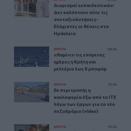
Διορισμοί εκπαιδευτικών:
Δεν καλύπτουν ούτε τις
συνταξιοδοτήσεις-
Ελάχιστες οι θέσεις στο
Ηράκλειο
ΚΡΗΤΗ
08:34
«Καμίνι» τις επόμενες
ημέρες η Κρήτη και
μελτέμια έως 8 μποφόρ
ΚΡΗΤΗ
10:36
Εκ περιτροπής η
κυκλοφορία έξω από το ΙΤΕ
λόγω των έργων για το νέο
πεζοδρόμιο (video)
ΚΡΗΤΗ
10:26