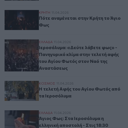
Πότε αναμένεται στην Κρήτη το Άγιο Φως
ΚΡΗΤΗ
11.04.2026
Πότε αναμένεται στην Κρήτη το Άγιο
Φως
Ιεροσόλυμα: «Δεύτε λάβετε φως» - Πανηγ
ΕΛΛAΔΑ
11.04.2026
Ιεροσόλυμα: «Δεύτε λάβετε φως» -
Πανηγυρικό κλίμα στην τελετή αφής
του Αγίου Φωτός στον Ναό της
Αναστάσεως
H τελετή Αφής του Αγίου Φωτός από τα Ι
ΚΟΣΜΟΣ
11.04.2026
H τελετή Αφής του Αγίου Φωτός από
τα Ιεροσόλυμα
Άγιος Φως: Στα Ιεροσόλυμα η ελληνική απο
ΕΛΛAΔΑ
11.04.2026
Άγιος Φως: Στα Ιεροσόλυμα η
ελληνική αποστολή - Στις 18:30