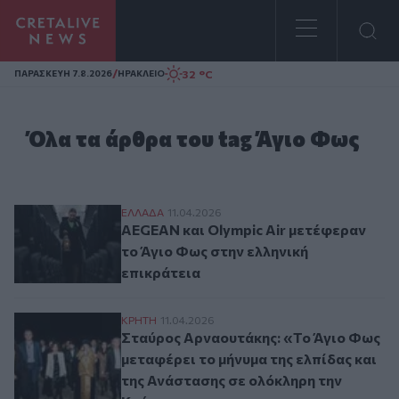
Homepage
/
32 °C
ΠΑΡΑΣΚΕΥΗ 7.8.2026
ΗΡΑΚΛΕΙΟ
Όλα τα άρθρα του tag Άγιο Φως
AEGEAN και Olympic Air μετέφεραν το Άγι
ΕΛΛAΔΑ
11.04.2026
AEGEAN και Olympic Air μετέφεραν
το Άγιο Φως στην ελληνική
επικράτεια
Σταύρος Αρναουτάκης: «Το Άγιο Φως μετα
ΚΡΗΤΗ
11.04.2026
Σταύρος Αρναουτάκης: «Το Άγιο Φως
μεταφέρει το μήνυμα της ελπίδας και
της Ανάστασης σε ολόκληρη την