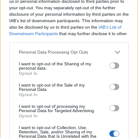
us or personal information disclosed to third parties prior to
10:57
your opt-out. You may separately opt-out of the further
Τροχαίο στις Σέρρες: «Διαλύθηκαν» τα αυτοκίνητα από
disclosure of your personal information by third parties on the
τη μετωπική σύγκρουση
IAB’s list of downstream participants. This information may
also be disclosed by us to third parties on the
IAB’s List of
10:46
Downstream Participants
that may further disclose it to other
Ξεπέρασαν τις 4.000 τα κρούσματα Εμπολα στο Κονγκό
third parties.
Personal Data Processing Opt Outs
10:39
Ευτύχιος Σαρτζετάκης: Οι πυρκαγιές έχουν τεράστιο
I want to opt-out of the Sharing of my
οικονομικό κόστος
personal data.
Opted In
10:38
I want to opt-out of the Sale of my
Εξιχνιάστηκαν δύο εμπρησμοί στο Ρέθυμνο - Δικογραφία
Personal Data.
σε βάρος δύο ανδρών
Opted In
10:36
I want to opt-out of processing my
Personal Data for Targeted Advertising.
Εκ περιτροπής η κυκλοφορία έξω από το ΙΤΕ λόγω των
Opted In
έργων για το νέο πεζοδρόμιο (video)
I want to opt-out of Collection, Use,
Retention, Sale, and/or Sharing of my
10:26
Personal Data that Is Unrelated with the
Στα Χανιά ο Κυριάκος Μητσοτάκης