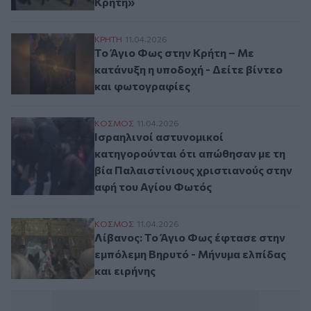
Κρήτη»
Το Άγιο Φως στην Κρήτη – Με κατάνυξη η 
ΚΡΗΤΗ
11.04.2026
Το Άγιο Φως στην Κρήτη – Με
κατάνυξη η υποδοχή - Δείτε βίντεο
και φωτογραφίες
Ισραηλινοί αστυνομικοί κατηγορούνται ότ
ΚΟΣΜΟΣ
11.04.2026
Ισραηλινοί αστυνομικοί
κατηγορούνται ότι απώθησαν με τη
βία Παλαιστίνιους χριστιανούς στην
αφή του Αγίου Φωτός
Λίβανος: Το Άγιο Φως έφτασε στην εμπόλε
ΚΟΣΜΟΣ
11.04.2026
Λίβανος: Το Άγιο Φως έφτασε στην
εμπόλεμη Βηρυτό - Μήνυμα ελπίδας
και ειρήνης