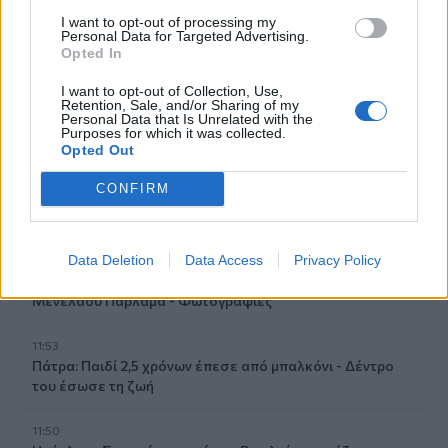
12:20
I want to opt-out of processing my
«Ακούμε, Τρώμε και Πίνουμε Κρητικά»: Τα πανηγύρια
Personal Data for Targeted Advertising.
γίνονται «όχημα» για τα προϊόντα της Κρήτης
Opted In
I want to opt-out of Collection, Use,
12:17
Retention, Sale, and/or Sharing of my
Λ. Μενδώνη για Ν. Καλογερόπουλο: Υπηρέτησε την τέχνη
Personal Data that Is Unrelated with the
«με αφοσίωση, ήθος και ανιδιοτέλεια»
Purposes for which it was collected.
Opted Out
12:10
CONFIRM
Ηράκλειο: Με επιτυχία ολοκληρώθηκε η δράση
«Μαγειρέματα – Ιστορίες χωρίς Σύνορα»
Data Deletion
Data Access
Privacy Policy
12:02
Χερσόνησος: Τίμησαν τη μνήμη και την προσφορά του
Μενέλαου Παρλαμά - Φωτογραφίες
11:53
Πάτρα: Παιδί 2,5 χρόνων έπεσε από μπαλκόνι - Δέντρο
του έσωσε τη ζωή
11:50