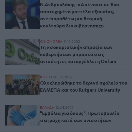
Ν.Ανδρουλάκης: «Απέναντι σε δύο
αποτυχημένα μοντέλα εξουσίας,
αντιπαραθέτω μια θεσμική
κουλτούρα διακυβέρνησης»
Τη «σοκαριστική» απραξία των κυβερνήσε
ΟΙΚΟΝΟΜΙΑ
11.10.2022
Τη «σοκαριστική» απραξία των
κυβερνήσεων μπροστά στις
ανισότητες καταγγέλλει η Oxfam
Ολοκληρώθηκε το θερινό σχολείο του ΕΛΜ
ΚΡΗΤΗ
20.06.2022
Ολοκληρώθηκε το θερινό σχολείο του
ΕΛΜΕΠΑ και του Rutgers University
"Εμβόλια για όλους": Πρωτοβουλία στη μ
ΕΛΛAΔΑ
12.04.2022
"Εμβόλια για όλους": Πρωτοβουλία
στη μάχη κατά των ανισοτήτων