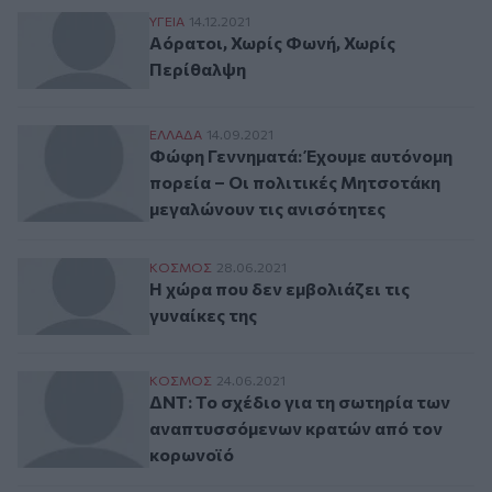
Αόρατοι, Χωρίς Φωνή, Χωρίς Περίθαλψη
ΥΓΕΙΑ
14.12.2021
Αόρατοι, Χωρίς Φωνή, Χωρίς
Περίθαλψη
Φώφη Γεννηματά: Έχουμε αυτόνομη πορεία
ΕΛΛAΔΑ
14.09.2021
Φώφη Γεννηματά: Έχουμε αυτόνομη
πορεία – Οι πολιτικές Μητσοτάκη
μεγαλώνουν τις ανισότητες
Η χώρα που δεν εμβολιάζει τις γυναίκες τ
ΚΟΣΜΟΣ
28.06.2021
Η χώρα που δεν εμβολιάζει τις
γυναίκες της
ΔΝΤ: Το σχέδιο για τη σωτηρία των αναπ
ΚΟΣΜΟΣ
24.06.2021
ΔΝΤ: Το σχέδιο για τη σωτηρία των
αναπτυσσόμενων κρατών από τον
κορωνοϊό