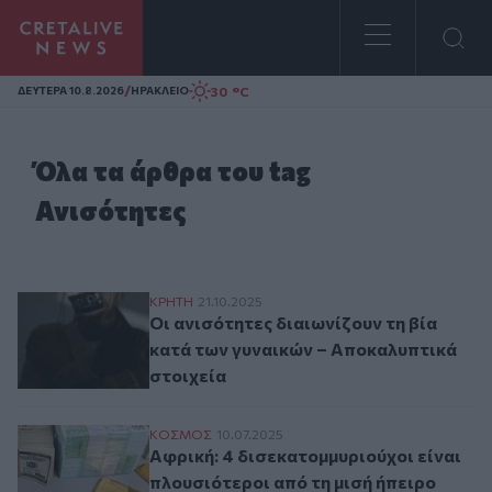
Homepage
/
30 °C
ΔΕΥΤΕΡΑ 10.8.2026
ΗΡΑΚΛΕΙΟ
Όλα τα άρθρα του tag
Ανισότητες
Οι ανισότητες διαιωνίζουν τη βία κατά τ
ΚΡΗΤΗ
21.10.2025
Οι ανισότητες διαιωνίζουν τη βία
κατά των γυναικών – Αποκαλυπτικά
στοιχεία
Αφρική: 4 δισεκατομμυριούχοι είναι πλου
ΚΟΣΜΟΣ
10.07.2025
Αφρική: 4 δισεκατομμυριούχοι είναι
πλουσιότεροι από τη μισή ήπειρο