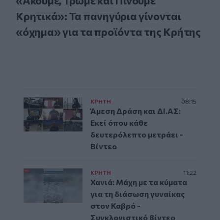
«Ακούμε, Τρώμε και Πίνουμε
Κρητικά»: Τα πανηγύρια γίνονται
«όχημα» για τα προϊόντα της Κρήτης
ΚΡΗΤΗ
08:15
Άμεση Δράση και ΔΙ.ΑΣ:
Εκεί όπου κάθε
δευτερόλεπτο μετράει -
Βίντεο
ΚΡΗΤΗ
11:22
Χανιά: Μάχη με τα κύματα
για τη διάσωση γυναίκας
στον Καβρό -
Συγκλονιστικό βίντεο