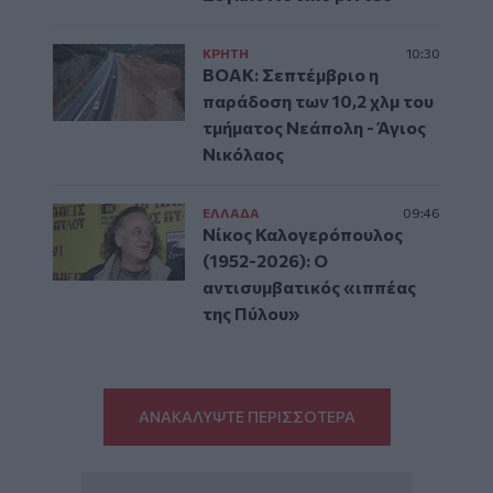
ΚΡΗΤΗ
10:30
ΒΟΑΚ: Σεπτέμβριο η
παράδοση των 10,2 χλμ του
τμήματος Νεάπολη - Άγιος
Νικόλαος
ΕΛΛAΔΑ
09:46
Νίκος Καλογερόπουλος
(1952-2026): O
αντισυμβατικός «ιππέας
της Πύλου»
ΑΝΑΚΑΛΥΨΤΕ ΠΕΡΙΣΣΟΤΕΡΑ