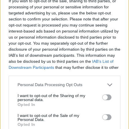
If you wish to opt-out of the sale, sharing to third parties, or
processing of your personal or sensitive information for
12:49
targeted advertising by us, please use the below opt-out
Αφροδίτη Νέστορα: Η σπαρακτική ανάρτηση για τη
section to confirm your selection. Please note that after your
μητέρα της που χάθηκε στην εμπρηστική επίθεση
opt-out request is processed you may continue seeing
interest-based ads based on personal information utilized by
12:42
us or personal information disclosed to third parties prior to
Μαρινάκης για Αλ. Τσίπρα: Η συλλογική μνήμη δεν σβήνει
your opt-out. You may separately opt-out of the further
τόσο εύκολα όσο εκείνος πιστεύει
disclosure of your personal information by third parties on the
IAB’s list of downstream participants. This information may
12:41
also be disclosed by us to third parties on the
IAB’s List of
Κικίλιας: «Έρχονται 420 νέες προσλήψεις στο Λιμενικό
Downstream Participants
that may further disclose it to other
Σώμα»
third parties.
12:34
Personal Data Processing Opt Outs
Νέο ρεκόρ για την "Οδύσσεια" - Η πιο επιτυχημένη ταινία
του Νόλαν
I want to opt-out of the Sharing of my
personal data.
Opted In
12:22
Φωτιά στον Κουβαρά: Καλύτερη η εικόνα, συνεχίζεται η
I want to opt-out of the Sale of my
μάχη με τις εστίες - Βίντεο & φωτογραφίες
Personal Data.
Opted In