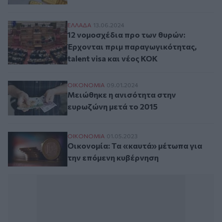
12 νομοσχέδια προ των θυρών: Έρχονται πρ
ΕΛΛAΔΑ
13.06.2024
12 νομοσχέδια προ των θυρών:
Έρχονται πριμ παραγωγικότητας,
talent visa και νέος ΚΟΚ
Μειώθηκε η ανισότητα στην ευρωζώνη μετ
ΟΙΚΟΝΟΜΙΑ
09.01.2024
Μειώθηκε η ανισότητα στην
ευρωζώνη μετά το 2015
Οικονομία: Τα «καυτά» μέτωπα για την ε
ΟΙΚΟΝΟΜΙΑ
01.05.2023
Οικονομία: Τα «καυτά» μέτωπα για
την επόμενη κυβέρνηση