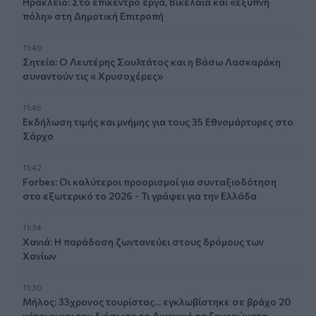
Ηράκλειο: Στο επίκεντρο έργα, Βικελαία και «έξυπνη
πόλη» στη Δημοτική Επιτροπή
11:49
Σητεία: Ο Λευτέρης Σουλτάτος και η Βάσω Λασκαράκη
συναντούν τις « Χρυσοχέρες»
11:45
Εκδήλωση τιμής και μνήμης για τους 35 Εθνομάρτυρες στο
Σάρχο
11:42
Forbes: Οι καλύτεροι προορισμοί για συνταξιοδότηση
στο εξωτερικό το 2026 - Τι γράφει για την Ελλάδα
11:34
Χανιά: Η παράδοση ζωντανεύει στους δρόμους των
Χανίων
11:30
Μήλος: 33χρονος τουρίστας... εγκλωβίστηκε σε βράχο 20
μέτρων και τον διέσωσε το Λιμενικό τα ξημερώματα