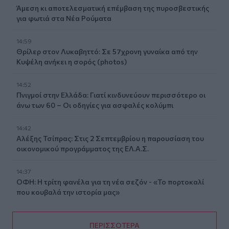
Άμεση κι αποτελεσματική επέμβαση της πυροσβεστικής
για φωτιά στα Νέα Ρούματα
14:59
Θρίλερ στον Λυκαβηττό: Σε 57χρονη γυναίκα από την
Κυψέλη ανήκει η σορός (photos)
14:52
Πνιγμοί στην Ελλάδα: Γιατί κινδυνεύουν περισσότερο οι
άνω των 60 – Οι οδηγίες για ασφαλές κολύμπι
14:42
Αλέξης Τσίπρας: Στις 2 Σεπτεμβρίου η παρουσίαση του
οικονομικού προγράμματος της ΕΛ.Α.Σ.
14:37
ΟΦΗ: Η τρίτη φανέλα για τη νέα σεζόν - «Το πορτοκαλί
που κουβαλά την ιστορία μας»
ΠΕΡΙΣΣΟΤΕΡΑ