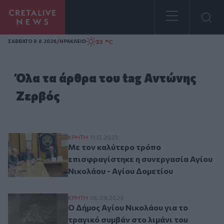
Homepage
/
33 °C
ΣAΒΒΑΤΟ 8.8.2026
ΗΡΑΚΛΕΙΟ
Όλα τα άρθρα του tag Αντώνης
Ζερβός
Με τον καλύτερο τρόπο επισφραγίστηκε η
ΚΡΗΤΗ
11.12.2023
Με τον καλύτερο τρόπο
επισφραγίστηκε η συνεργασία Αγίου
Νικολάου - Αγίου Δομετίου
Ο Δήμος Αγίου Νικολάου για το τραγικό σ
ΚΡΗΤΗ
06.09.2023
Ο Δήμος Αγίου Νικολάου για το
τραγικό συμβάν στο λιμάνι του