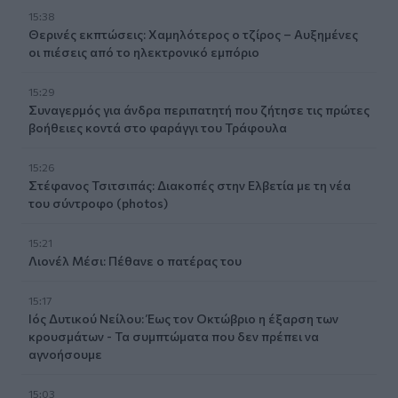
15:38
Θερινές εκπτώσεις: Χαμηλότερος ο τζίρος – Αυξημένες
οι πιέσεις από το ηλεκτρονικό εμπόριο
15:29
Συναγερμός για άνδρα περιπατητή που ζήτησε τις πρώτες
βοήθειες κοντά στο φαράγγι του Τράφουλα
15:26
Στέφανος Τσιτσιπάς: Διακοπές στην Ελβετία με τη νέα
του σύντροφο (photos)
15:21
Λιονέλ Μέσι: Πέθανε ο πατέρας του
15:17
Ιός Δυτικού Νείλου: Έως τον Οκτώβριο η έξαρση των
κρουσμάτων - Τα συμπτώματα που δεν πρέπει να
αγνοήσουμε
15:03