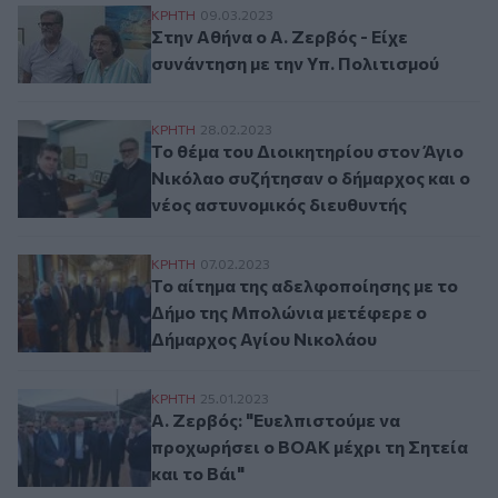
Στην Αθήνα ο Α. Ζερβός - Είχε συνάντηση 
ΚΡΗΤΗ
09.03.2023
Στην Αθήνα ο Α. Ζερβός - Είχε
συνάντηση με την Υπ. Πολιτισμού
Το θέμα του Διοικητηρίου στον Άγιο Νικό
ΚΡΗΤΗ
28.02.2023
Το θέμα του Διοικητηρίου στον Άγιο
Νικόλαο συζήτησαν ο δήμαρχος και ο
νέος αστυνομικός διευθυντής
Το αίτημα της αδελφοποίησης με το Δήμο
ΚΡΗΤΗ
07.02.2023
Το αίτημα της αδελφοποίησης με το
Δήμο της Μπολώνια μετέφερε ο
Δήμαρχος Αγίου Νικολάου
Α. Ζερβός: "Ευελπιστούμε να προχωρήσει 
ΚΡΗΤΗ
25.01.2023
Α. Ζερβός: "Ευελπιστούμε να
προχωρήσει ο ΒΟΑΚ μέχρι τη Σητεία
και το Βάι"