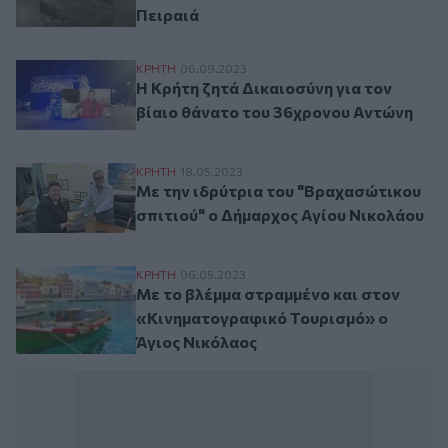
Πειραιά
Η Κρήτη ζητά Δικαιοσύνη για τον βίαιο θ
ΚΡΗΤΗ
06.09.2023
Η Κρήτη ζητά Δικαιοσύνη για τον
βίαιο θάνατο του 36χρονου Αντώνη
Με την ιδρύτρια του "Βραχασώτικου σπιτ
ΚΡΗΤΗ
18.05.2023
Με την ιδρύτρια του "Βραχασώτικου
σπιτιού" ο Δήμαρχος Αγίου Νικολάου
Με το βλέμμα στραμμένο και στον «Κινη
ΚΡΗΤΗ
06.05.2023
Με το βλέμμα στραμμένο και στον
«Κινηματογραφικό Τουρισμό» ο
Άγιος Νικόλαος