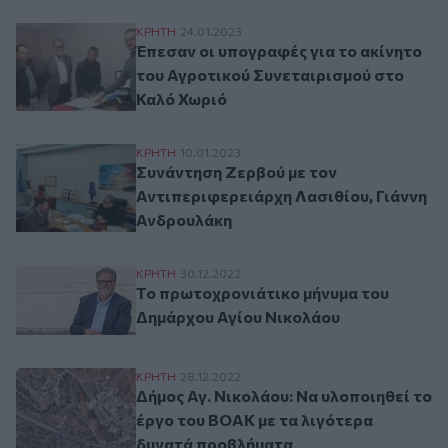
Έπεσαν οι υπογραφές για το ακίνητο του
ΚΡΗΤΗ
24.01.2023
Έπεσαν οι υπογραφές για το ακίνητο
του Αγροτικού Συνεταιρισμού στο
Καλό Χωριό
Συνάντηση Ζερβού με τον Αντιπεριφερειά
ΚΡΗΤΗ
10.01.2023
Συνάντηση Ζερβού με τον
Αντιπεριφερειάρχη Λασιθίου, Γιάννη
Ανδρουλάκη
Το πρωτοχρονιάτικο μήνυμα του Δημάρχο
ΚΡΗΤΗ
30.12.2022
Το πρωτοχρονιάτικο μήνυμα του
Δημάρχου Αγίου Νικολάου
Δήμος Αγ. Νικολάου: Να υλοποιηθεί το έ
ΚΡΗΤΗ
28.12.2022
Δήμος Αγ. Νικολάου: Να υλοποιηθεί το
έργο του ΒΟΑΚ με τα λιγότερα
δυνατά προβλήματα