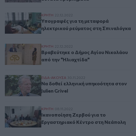
Υπογραφές για τη μεταφορά ηλεκτρικού 
ΚΡΗΤΗ
22.12.2022
Υπογραφές για τη μεταφορά
ηλεκτρικού ρεύματος στη Σπιναλόγκα
Βραβεύτηκε ο Δήμος Αγίου Νικολάου από 
ΚΡΗΤΗ
22.12.2022
Βραβεύτηκε ο Δήμος Αγίου Νικολάου
από την "Ηλιαχτίδα"
Να δοθεί ελληνική υπηκοότητα στον Julien 
ΕΙΔΑ-ΑΚΟΥΣΑ
30.11.2022
Να δοθεί ελληνική υπηκοότητα στον
Julien Grivel
Ικανοποίηση Ζερβού για το Εργαστηριακ
ΚΡΗΤΗ
08.11.2022
Ικανοποίηση Ζερβού για το
Εργαστηριακό Κέντρο στη Νεάπολη