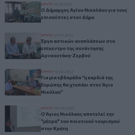
Ο Δήμαρχος Αγίου Νικολάου για τους επι
ΚΡΗΤΗ
25.10.2022
Ο Δήμαρχος Αγίου Νικολάου για τους
επισκέπτες στον Δήμο
Έργα αστικών αναπλάσεων στο επίκεντρ
ΚΡΗΤΗ
27.09.2022
Έργα αστικών αναπλάσεων στο
επίκεντρο της συνάντησης
Αρναουτάκη-Ζερβού
Για μια εβδομάδα “η καρδιά της Ευρώπης 
ΚΡΗΤΗ
13.09.2022
Για μια εβδομάδα “η καρδιά της
Ευρώπης θα χτυπάει στον Άγιο
Νικόλαο”
Ο Άγιος Νικόλαος αποτελεί την "μήτρα" τ
ΚΡΗΤΗ
08.09.2022
Ο Άγιος Νικόλαος αποτελεί την
"μήτρα" του ποιοτικού τουρισμού
στην Κρήτη