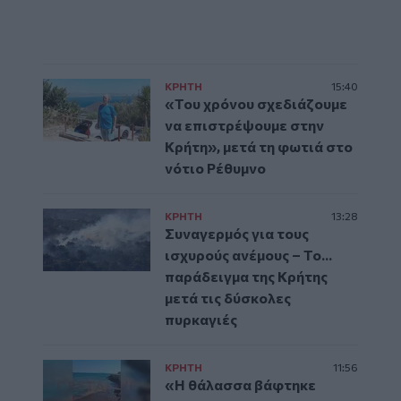
ΚΡΗΤΗ
15:40
«Του χρόνου σχεδιάζουμε
να επιστρέψουμε στην
Κρήτη», μετά τη φωτιά στο
νότιο Ρέθυμνο
ΚΡΗΤΗ
13:28
Συναγερμός για τους
ισχυρούς ανέμους – Το...
παράδειγμα της Κρήτης
μετά τις δύσκολες
πυρκαγιές
ΚΡΗΤΗ
11:56
«Η θάλασσα βάφτηκε