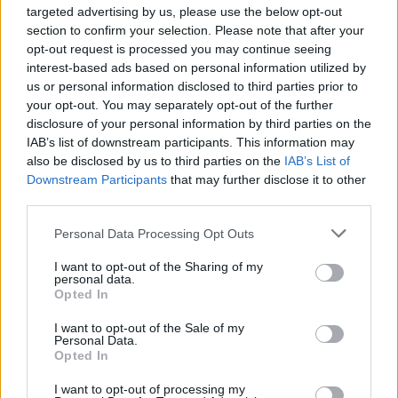
Ροή ειδήσεων
Δημοφιλή
targeted advertising by us, please use the below opt-out
section to confirm your selection. Please note that after your
opt-out request is processed you may continue seeing
17:29
interest-based ads based on personal information utilized by
Ο νεότερος κάτοχος διαρκείας του ΟΦΗ είναι... 2 μηνών!
us or personal information disclosed to third parties prior to
your opt-out. You may separately opt-out of the further
17:16
disclosure of your personal information by third parties on the
Χάντερ Μπάιντεν: Αποκάλυψε ότι ο καρκίνος του πατέρα
IAB’s list of downstream participants. This information may
του, Τζο Μπάιντεν, έχει κάνει μεταστάσεις στα οστά
also be disclosed by us to third parties on the
IAB’s List of
Downstream Participants
that may further disclose it to other
16:56
third parties.
Καύσωνας και ξηρασία "χτυπούν" την αγροτική παραγωγή
και στην Κρήτη
Personal Data Processing Opt Outs
16:39
I want to opt-out of the Sharing of my
personal data.
Επίδομα 150 ευρώ ανά παιδί: Ποιοι θα πληρωθούν τέλη
Opted In
στα Αυγούστου – Όλες οι προϋποθέσεις
I want to opt-out of the Sale of my
Personal Data.
16:25
Opted In
Φωτιά στη Βοιωτία: Η δραματική επιχείρηση διάσωσης
πολιτών μέσω θαλάσσης από την Πυροσβεστική
I want to opt-out of processing my