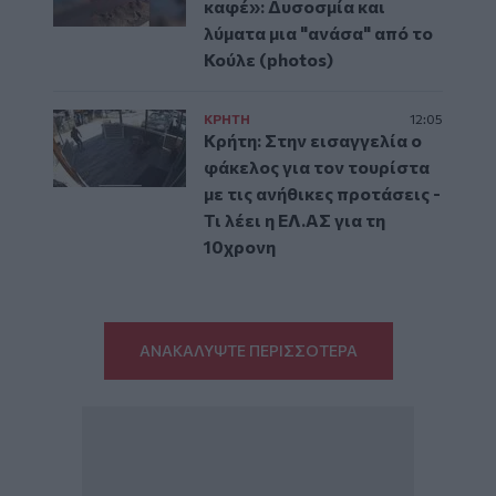
καφέ»: Δυσοσμία και
λύματα μια "ανάσα" από το
Κούλε (photos)
ΚΡΗΤΗ
12:05
Κρήτη: Στην εισαγγελία ο
φάκελος για τον τουρίστα
με τις ανήθικες προτάσεις -
Τι λέει η ΕΛ.ΑΣ για τη
10χρονη
ΑΝΑΚΑΛΥΨΤΕ ΠΕΡΙΣΣΟΤΕΡΑ