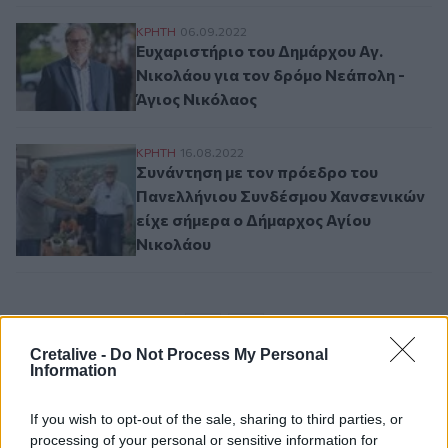
Ευχαριστήριο του Δημάρχου Αγ. Νικολάου
ΚΡΗΤΗ
06.09.2022
Ευχαριστήριο του Δημάρχου Αγ.
Νικολάου για τον δρόμο Νεάπολη -
Άγιος Νικόλαος
Συνάντηση με τον πρόεδρο του Πανελλήν
ΚΡΗΤΗ
16.08.2022
Συνάντηση με τον πρόεδρο του
Πανελλήνιου Συνδέσμου Χανσενικών
είχε σήμερα ο Δήμαρχος Αγίου
Νικολάου
Σελιδοποίηση
Current page
1
Προηγούμενη σελίδα
Next page
Cretalive -
Do Not Process My Personal
Information
If you wish to opt-out of the sale, sharing to third parties, or
processing of your personal or sensitive information for