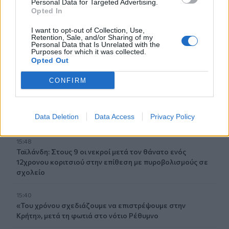
Personal Data for Targeted Advertising.
Opted In
16:12
Ε. Τουρνάς: "Απέναντι σε ακραία καιρικά φαινόμενα δεν
I want to opt-out of Collection, Use,
υπάρχουν περιθώρια εφησυχασμού"
Retention, Sale, and/or Sharing of my
Personal Data that Is Unrelated with the
Purposes for which it was collected.
15:57
Opted Out
Φωτιά σε χαμηλή βλάστηση στη Σίνδο - Σηκώθηκε
ελικόπτερο
CONFIRM
15:54
Αττικόν: Εκτός λειτουργίας και οι δύο αξονικοί
Data Deletion
Data Access
Privacy Policy
τομογράφοι
15:48
Ταϊλάνδη: Στους 9 οι νεκροί μετά τον θάνατο ενός
12χρονου κοριτσιού στην επίθεση με πυροβολισμούς σε
σχολείο
15:40
«Του χρόνου σχεδιάζουμε να επιστρέψουμε στην
Κρήτη», μετά τη φωτιά στο νότιο Ρέθυμνο