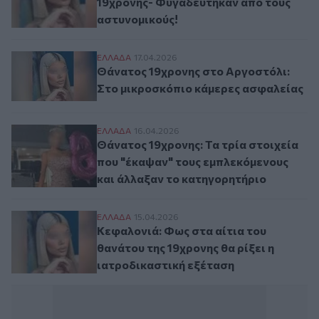
19χρονης- Φυγαδεύτηκαν από τους
αστυνομικούς!
Θάνατος 19χρονης στο Αργοστόλι: Στο μ
ΕΛΛAΔΑ
17.04.2026
Θάνατος 19χρονης στο Αργοστόλι:
Στο μικροσκόπιο κάμερες ασφαλείας
Θάνατος 19χρονης: Τα τρία στοιχεία που
ΕΛΛAΔΑ
16.04.2026
Θάνατος 19χρονης: Τα τρία στοιχεία
που "έκαψαν" τους εμπλεκόμενους
και άλλαξαν το κατηγορητήριο
Κεφαλονιά: Φως στα αίτια του θανάτου τη
ΕΛΛAΔΑ
15.04.2026
Κεφαλονιά: Φως στα αίτια του
θανάτου της 19χρονης θα ρίξει η
ιατροδικαστική εξέταση