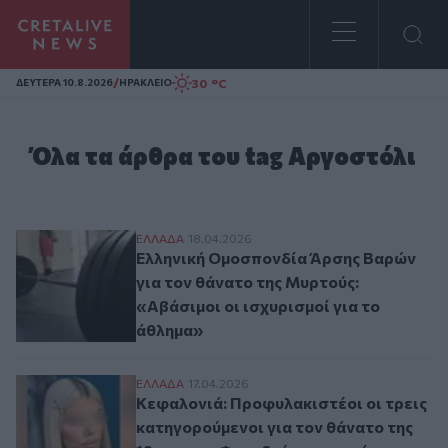
Homepage
/
30 °C
ΔΕΥΤΕΡΑ 10.8.2026
ΗΡΑΚΛΕΙΟ
Όλα τα άρθρα του tag Αργοστόλι
Ελληνική Ομοσπονδία Άρσης Βαρών για το
ΕΛΛAΔΑ
18.04.2026
Ελληνική Ομοσπονδία Άρσης Βαρών
για τον θάνατο της Μυρτούς:
«Αβάσιμοι οι ισχυρισμοί για το
άθλημα»
Κεφαλονιά: Προφυλακιστέοι οι τρεις κατ
ΕΛΛAΔΑ
17.04.2026
Κεφαλονιά: Προφυλακιστέοι οι τρεις
κατηγορούμενοι για τον θάνατο της