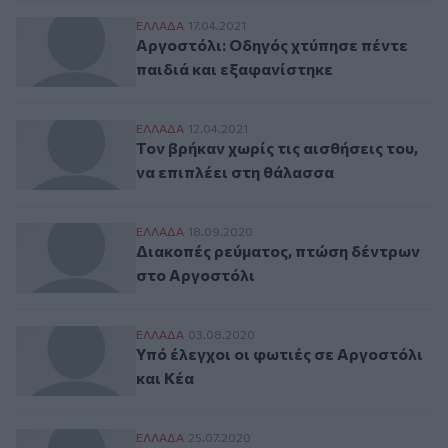
Αργοστόλι: Oδηγός χτύπησε πέντε παιδιά
ΕΛΛAΔΑ
17.04.2021
Αργοστόλι: Oδηγός χτύπησε πέντε
παιδιά και εξαφανίστηκε
Τον βρήκαν χωρίς τις αισθήσεις του, να ε
ΕΛΛAΔΑ
12.04.2021
Τον βρήκαν χωρίς τις αισθήσεις του,
να επιπλέει στη θάλασσα
Διακοπές ρεύματος, πτώση δέντρων στο 
ΕΛΛAΔΑ
18.09.2020
Διακοπές ρεύματος, πτώση δέντρων
στο Αργοστόλι
Υπό έλεγχοι οι φωτιές σε Αργοστόλι και 
ΕΛΛAΔΑ
03.08.2020
Υπό έλεγχοι οι φωτιές σε Αργοστόλι
και Κέα
Σεισμική δόνηση 4,4 Ρίχτερ ανοιχτά του 
ΕΛΛAΔΑ
25.07.2020