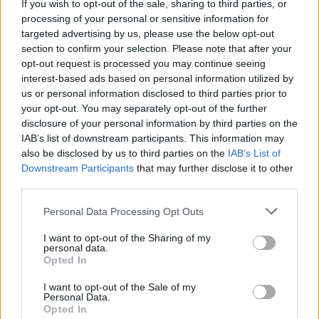
If you wish to opt-out of the sale, sharing to third parties, or
10:58
processing of your personal or sensitive information for
Δεκαπενταύγουστος: Πώς αμείβονται οι εργαζόμενοι για
targeted advertising by us, please use the below opt-out
την αργία
section to confirm your selection. Please note that after your
opt-out request is processed you may continue seeing
10:53
interest-based ads based on personal information utilized by
Πότε πληρώνονται οι συντάξεις Σεπτεμβρίου
us or personal information disclosed to third parties prior to
your opt-out. You may separately opt-out of the further
10:52
disclosure of your personal information by third parties on the
Ηράκλειο: Οι παραστάσεις στα Κηποθέατρα τη Τρίτη 11/8
IAB’s list of downstream participants. This information may
also be disclosed by us to third parties on the
IAB’s List of
10:47
Downstream Participants
that may further disclose it to other
Συναγερμός της Τροχαίας για τους «ραλίστες» οδηγούς
third parties.
των άδειων δρόμων
Personal Data Processing Opt Outs
10:40
I want to opt-out of the Sharing of my
Ηλικιωμένη ανασύρθηκε νεκρή από τη θάλασσα στην
personal data.
Κατερίνη
Opted In
10:33
I want to opt-out of the Sale of my
Personal Data.
«Σαλπάρουμε για Γυμνάσιο!» από το ΚΕΣΑΝ Ηρακλείου
Opted In