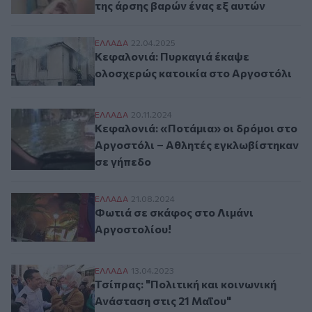
της άρσης βαρών ένας εξ αυτών
Κεφαλονιά: Πυρκαγιά έκαψε ολοσχερώς κ
ΕΛΛAΔΑ
22.04.2025
Κεφαλονιά: Πυρκαγιά έκαψε
ολοσχερώς κατοικία στο Αργοστόλι
Κεφαλονιά: «Ποτάμια» οι δρόμοι στο Αργ
ΕΛΛAΔΑ
20.11.2024
Κεφαλονιά: «Ποτάμια» οι δρόμοι στο
Αργοστόλι – Αθλητές εγκλωβίστηκαν
σε γήπεδο
Φωτιά σε σκάφος στο Λιμάνι Αργοστολίου
ΕΛΛAΔΑ
21.08.2024
Φωτιά σε σκάφος στο Λιμάνι
Αργοστολίου!
Τσίπρας: "Πολιτική και κοινωνική Ανάστασ
ΕΛΛAΔΑ
13.04.2023
Τσίπρας: "Πολιτική και κοινωνική
Ανάσταση στις 21 Μαΐου"