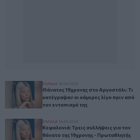
Θάνατος 19χρονης στο Αργοστόλι: Τι κατέ
ΕΛΛAΔΑ
14.04.2026
Θάνατος 19χρονης στο Αργοστόλι: Τι
κατέγραψαν οι κάμερες λίγο πριν από
τον εντοπισμό της
Κεφαλονιά: Τρεις συλλήψεις για τον θάνα
ΕΛΛAΔΑ
14.04.2026
Κεφαλονιά: Τρεις συλλήψεις για τον
θάνατο της 19χρονης - Πρωταθλητής