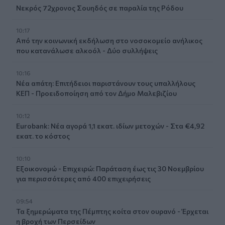
Νεκρός 72χρονος Σουηδός σε παραλία της Ρόδου
10:17
Από την κοινωνική εκδήλωση στο νοσοκομείο ανήλικος
που κατανάλωσε αλκοόλ - Δύο συλλήψεις
10:16
Νέα απάτη: Επιτήδειοι παριστάνουν τους υπαλλήλους
ΚΕΠ - Προειδοποίηση από τον Δήμο Μαλεβιζίου
10:12
Eurobank: Νέα αγορά 1,1 εκατ. ιδίων μετοχών - Στα €4,92
εκατ. το κόστος
10:10
Εξοικονομώ - Επιχειρώ: Παράταση έως τις 30 Νοεμβρίου
για περισσότερες από 400 επιχειρήσεις
09:54
Τα ξημερώματα της Πέμπτης κοίτα στον ουρανό - Έρχεται
η βροχή των Περσείδων