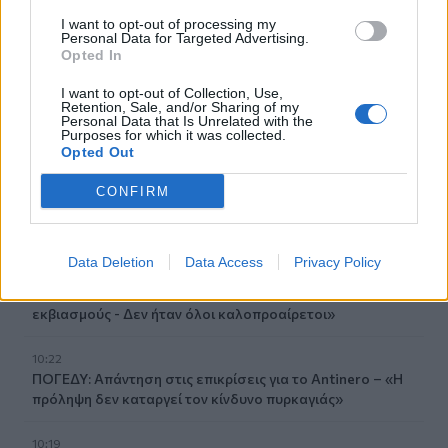
10:32
I want to opt-out of processing my
Κατερίνα Παπουτσάκη: Η καλοκαιρινή «πασαρέλα» με
Personal Data for Targeted Advertising.
Opted In
μαγιό και τα αποθεωτικά σχόλια
I want to opt-out of Collection, Use,
10:31
Retention, Sale, and/or Sharing of my
Personal Data that Is Unrelated with the
Ηράκλειο: Κατήγγειλε τον πρώην της ότι την
Purposes for which it was collected.
παρακολουθούσε με GPS
Opted Out
10:30
CONFIRM
ΒΟΑΚ: Σεπτέμβριο η παράδοση των 10,2 χλμ του
τμήματος Νεάπολη - Άγιος Νικόλαος
Data Deletion
Data Access
Privacy Policy
10:23
Καρυστιανού για τις αποχωρήσεις: «Δεν μπορώ να δεχθώ
εκβιασμούς - Δεν ήταν όλοι καλοπροαίρετοι»
10:22
ΠΟΓΕΔΥ: Απάντηση στις επικρίσεις για το Antinero – «Η
πρόληψη δεν καταργεί τον κίνδυνο πυρκαγιάς»
10:19