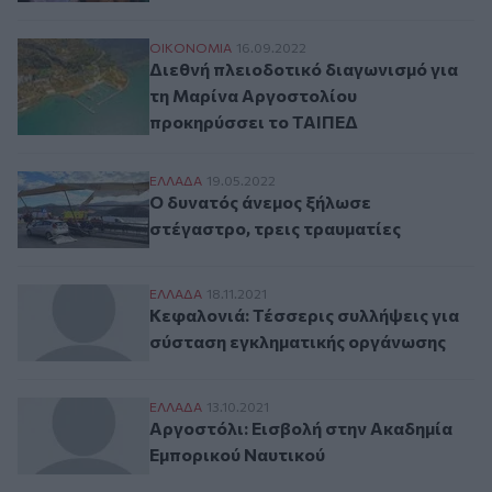
Διεθνή πλειοδοτικό διαγωνισμό για τη 
ΟΙΚΟΝΟΜΙΑ
16.09.2022
Διεθνή πλειοδοτικό διαγωνισμό για
τη Μαρίνα Αργοστολίου
προκηρύσσει το ΤΑΙΠΕΔ
Ο δυνατός άνεμος ξήλωσε στέγαστρο, τρε
ΕΛΛAΔΑ
19.05.2022
Ο δυνατός άνεμος ξήλωσε
στέγαστρο, τρεις τραυματίες
Κεφαλονιά: Τέσσερις συλλήψεις για σύσ
ΕΛΛAΔΑ
18.11.2021
Κεφαλονιά: Τέσσερις συλλήψεις για
σύσταση εγκληματικής οργάνωσης
Αργοστόλι: Eισβολή στην Ακαδημία Εμπο
ΕΛΛAΔΑ
13.10.2021
Αργοστόλι: Eισβολή στην Ακαδημία
Εμπορικού Ναυτικού