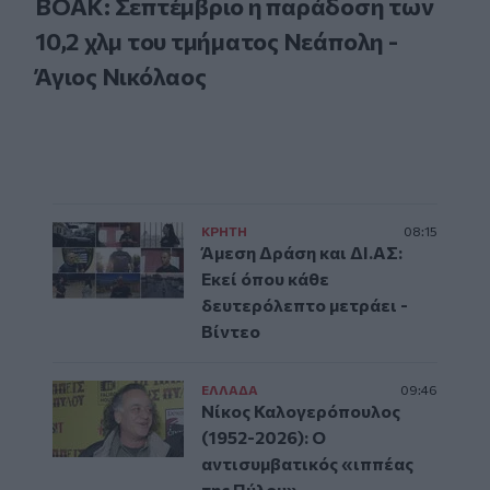
ΒΟΑΚ: Σεπτέμβριο η παράδοση των
10,2 χλμ του τμήματος Νεάπολη -
Άγιος Νικόλαος
ΚΡΗΤΗ
08:15
Άμεση Δράση και ΔΙ.ΑΣ:
Εκεί όπου κάθε
δευτερόλεπτο μετράει -
Βίντεο
ΕΛΛAΔΑ
09:46
Νίκος Καλογερόπουλος
(1952-2026): O
αντισυμβατικός «ιππέας
της Πύλου»