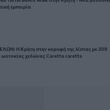
τική εμπειρία
: Η Κρήτη στην κορυφή της λίστας με 309 περιστατικά ωοτο
ΛΩΝ: Η Κρήτη στην κορυφή της λίστας με 309
 ωοτοκίας χελώνας Caretta caretta