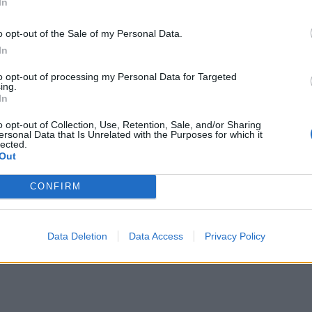
In
o opt-out of the Sale of my Personal Data.
In
to opt-out of processing my Personal Data for Targeted
ing.
έγινε πραγματικότητα η καταγραφή της Σποραδικής Ωοτοκ
In
ς έγινε πραγματικότητα η καταγραφή της
 Ωοτοκίας θαλάσσιων χελωνών στην Ελλάδα
o opt-out of Collection, Use, Retention, Sale, and/or Sharing
ersonal Data that Is Unrelated with the Purposes for which it
lected.
Out
CONFIRM
υφορικούς πομπούς στον Κομμό
Data Deletion
Data Access
Privacy Policy
 δορυφορικούς πομπούς στον Κομμό