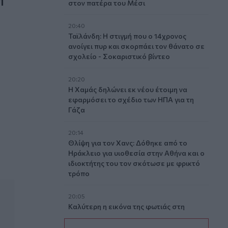
στον πατέρα του Μέσι
20:40
Ταϊλάνδη: Η στιγμή που ο 14χρονος
ανοίγει πυρ και σκορπάει τον θάνατο σε
σχολείο - Σοκαριστικό βίντεο
20:20
Η Χαμάς δηλώνει εκ νέου έτοιμη να
κίας χελώνας Caretta caretta
εφαρμόσει το σχέδιο των ΗΠΑ για τη
Γάζα
20:14
Θλίψη για τον Χανς: Δόθηκε από το
Ηράκλειο για υιοθεσία στην Αθήνα και ο
ιδιοκτήτης του τον σκότωσε με φρικτό
τρόπο
20:05
Καλύτερη η εικόνα της φωτιάς στη
Μικρή Βίγλα της Νάξου