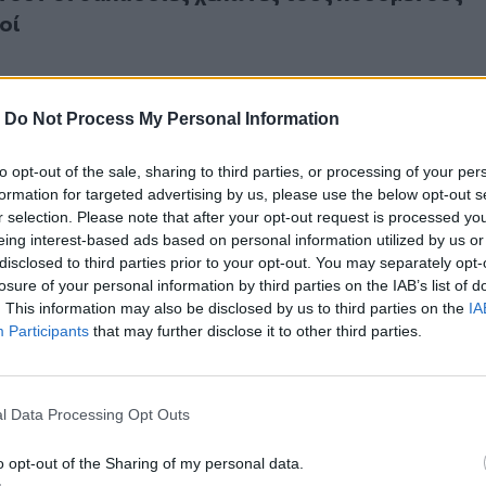
κοί
-
Do Not Process My Personal Information
to opt-out of the sale, sharing to third parties, or processing of your per
ΐζετε τις θαλάσσιες χελώνες, δεν είναι κατοικίδια!
formation for targeted advertising by us, please use the below opt-out s
ν ταΐζετε τις θαλάσσιες χελώνες, δεν είναι
r selection. Please note that after your opt-out request is processed y
eing interest-based ads based on personal information utilized by us or
disclosed to third parties prior to your opt-out. You may separately opt-
losure of your personal information by third parties on the IAB’s list of
. This information may also be disclosed by us to third parties on the
IA
Participants
that may further disclose it to other third parties.
η φωλιά της καρέτα καρέτα στα Φαλάσαρνα;
l Data Processing Opt Outs
ε τη φωλιά της καρέτα καρέτα στα Φαλάσαρνα
o opt-out of the Sharing of my personal data.