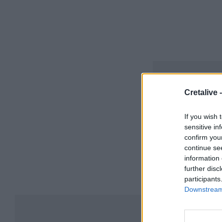
Cretalive 
If you wish 
sensitive in
confirm you
continue se
information 
further disc
participants
Downstream 
Συ