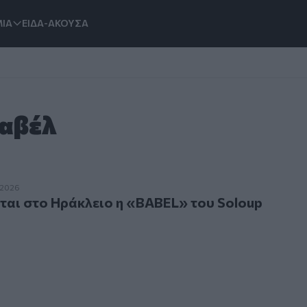
ΙΑ
ΕΙΔΑ-ΑΚΟΥΣΑ
Βαβέλ
στο Ηράκλειο η «BABEL» του Soloup
.2026
αι στο Ηράκλειο η «BABEL» του Soloup