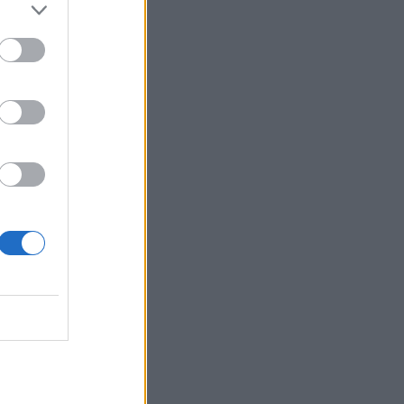
– Πότε ξεκινούν οι αιτήσεις
17:56
Ρέθυμνο: Κάλεσμα των οικοδόμων για
μαζική συμμετοχή στο συλλαλητήριο
της ΔΕΘ
17:49
Ταλαιπωρία για τον κόσμο του ΟΦΗ:
Προβλήματα με την πλατφόρμα των
εισιτηρίων του Σούπερ Καπ
17:46
Ηράκλειο: Εκδήλωση στη Δαμάστα με
θέμα τη βία και την πρόληψή της
17:39
Δήμος Αγίου Νικολάου: «Κανένα έργο
δεν χάθηκε – Οι παρεμβάσεις στις
αθλητικές υποδομές προχωρούν»