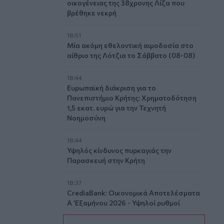
οικογένειας της 38χρονης Λίζα που
βρέθηκε νεκρή
18:51
Μία ακόμη εθελοντική αιμοδοσία στο
αίθριο της Λότζια το Σάββατο (08-08)
18:44
Ευρωπαϊκή διάκριση για το
Πανεπιστήμιο Κρήτης: Χρηματοδότηση
1,5 εκατ. ευρώ για την Τεχνητή
Νοημοσύνη
18:44
Υψηλός κίνδυνος πυρκαγιάς την
Παρασκευή στην Κρήτη
18:37
CrediaBank: Οικονομικά Αποτελέσματα
A ’Εξαμήνου 2026 - Υψηλοί ρυθμοί
ανάπτυξης και νέα ρεκόρ επιδόσεων