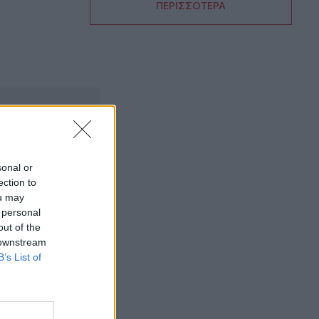
ΠΕΡΙΣΣΟΤΕΡΑ
18:32
Αγωνία για την 20χρονη Ραφαέλα: Από
το ΠΑΓΝΗ στην Αθήνα η φοιτήτρια που
τραυματίστηκε σε τροχαίο στο ΙΤΕ
18:19
Δύο συλλήψεις για την υπόθεση του
72χρονου που είχε βρεθεί νεκρός σε
αυτοκίνητο στα Άνω Λιόσια
18:09
sonal or
Ντύθηκε «Χάρος», ανέβηκε στην οροφή
ection to
νοσοκομείου και... σκόρπισε τον τρόμο
ou may
 personal
18:05
out of the
Γιώργος Σφακιανάκης: Η παρέμβαση για
 downstream
το μεταναστευτικό με φόντο τη Θέουτα
B’s List of
18:04
Υπ. Παιδείας: Ανακοινώθηκαν 95
ειδικότητες και 860 τμήματα των ΣΑΕΚ