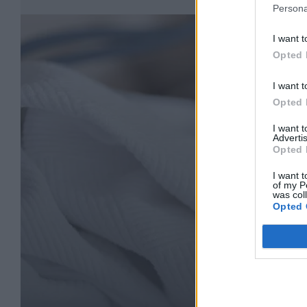
Persona
I want t
Opted 
I want t
Opted 
I want 
Advertis
Opted 
I want t
of my P
was col
Opted 