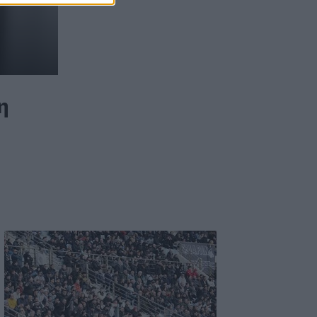
17:38
Πωλήτρια σε βρετανικό αεροδρόμιο η
46χρονη που κατηγορείται για την
υπόθεση της Marfin
17:28
Κρήτη: Το ναυλωμένο πλοίο έφυγε, οι
η
μετανάστες πήγαν με λεωφορεία
17:25
Πέθανε το άσπρο κουτάβι που
συμβίωνε με αγέλη λύκων
17:06
ΟΠΕΚΑ: Πότε θα γίνει η δεύτερη
πληρωμή των δικαιούχων του
Λογαριασμού Αγροτικής Εστίας
16:44
Προσωρινή διακοπή κυκλοφορίας την
Παρασκευή στον ΒΟΑΚ