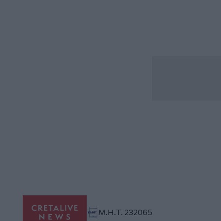
Μ.Η.Τ. 232065