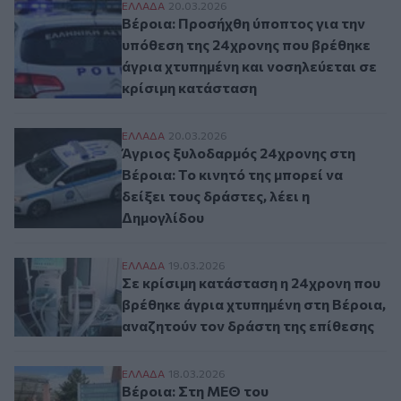
Βέροια: Προσήχθη ύποπτος για την υπόθε
ΕΛΛAΔΑ
20.03.2026
Βέροια: Προσήχθη ύποπτος για την
υπόθεση της 24χρονης που βρέθηκε
άγρια χτυπημένη και νοσηλεύεται σε
κρίσιμη κατάσταση
Άγριος ξυλοδαρμός 24χρονης στη Βέροια: Τ
ΕΛΛAΔΑ
20.03.2026
Άγριος ξυλοδαρμός 24χρονης στη
Βέροια: Το κινητό της μπορεί να
δείξει τους δράστες, λέει η
Δημογλίδου
Σε κρίσιμη κατάσταση η 24χρονη που βρέθ
ΕΛΛAΔΑ
19.03.2026
Σε κρίσιμη κατάσταση η 24χρονη που
βρέθηκε άγρια χτυπημένη στη Βέροια,
αναζητούν τον δράστη της επίθεσης
Βέροια: Στη ΜΕΘ του «Παπαγεωργίου» νο
ΕΛΛAΔΑ
18.03.2026
Βέροια: Στη ΜΕΘ του