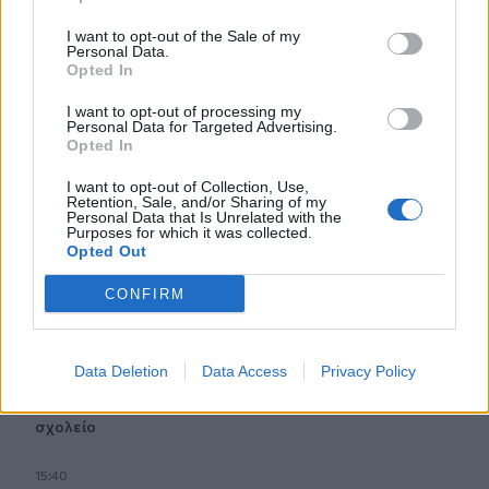
Φωτιά στη Βοιωτία: Η δραματική επιχείρηση διάσωσης
πολιτών μέσω θαλάσσης από την Πυροσβεστική
I want to opt-out of the Sale of my
Personal Data.
Opted In
16:12
Ε. Τουρνάς: "Απέναντι σε ακραία καιρικά φαινόμενα δεν
I want to opt-out of processing my
υπάρχουν περιθώρια εφησυχασμού"
Personal Data for Targeted Advertising.
Opted In
15:57
I want to opt-out of Collection, Use,
Φωτιά σε χαμηλή βλάστηση στη Σίνδο - Σηκώθηκε
Retention, Sale, and/or Sharing of my
Personal Data that Is Unrelated with the
ελικόπτερο
Purposes for which it was collected.
Opted Out
15:54
Αττικόν: Εκτός λειτουργίας και οι δύο αξονικοί
CONFIRM
τομογράφοι
15:48
Data Deletion
Data Access
Privacy Policy
Ταϊλάνδη: Στους 9 οι νεκροί μετά τον θάνατο ενός
12χρονου κοριτσιού στην επίθεση με πυροβολισμούς σε
σχολείο
15:40