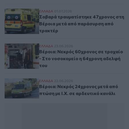
Σοβαρά τραυματίστηκε 47χρονος στη Βέ
ΕΛΛAΔΑ
01.07.2026
Σοβαρά τραυματίστηκε 47χρονος στη
Βέροια μετά από παράσυρση από
τρακτέρ
Βέροια: Νεκρός 60χρονος σε τροχαίο - Σ
ΕΛΛAΔΑ
23.06.2026
Βέροια: Νεκρός 60χρονος σε τροχαίο
- Στο νοσοκομείο η 64χρονη αδελφή
του
Βέροια: Νεκρός 24χρονος μετά από πτώση 
ΕΛΛAΔΑ
22.06.2026
Βέροια: Νεκρός 24χρονος μετά από
πτώση με Ι.Χ. σε αρδευτικό κανάλι