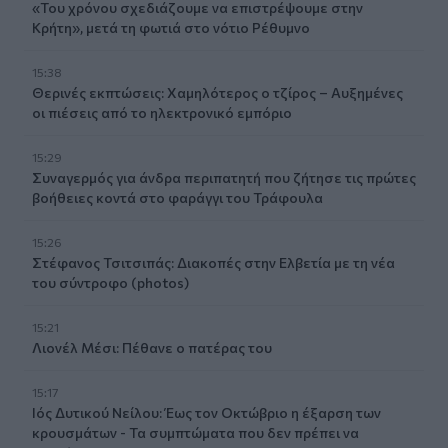
«Του χρόνου σχεδιάζουμε να επιστρέψουμε στην
Κρήτη», μετά τη φωτιά στο νότιο Ρέθυμνο
15:38
Θερινές εκπτώσεις: Χαμηλότερος ο τζίρος – Αυξημένες
οι πιέσεις από το ηλεκτρονικό εμπόριο
15:29
Συναγερμός για άνδρα περιπατητή που ζήτησε τις πρώτες
βοήθειες κοντά στο φαράγγι του Τράφουλα
15:26
Στέφανος Τσιτσιπάς: Διακοπές στην Ελβετία με τη νέα
του σύντροφο (photos)
15:21
Λιονέλ Μέσι: Πέθανε ο πατέρας του
15:17
Ιός Δυτικού Νείλου: Έως τον Οκτώβριο η έξαρση των
κρουσμάτων - Τα συμπτώματα που δεν πρέπει να