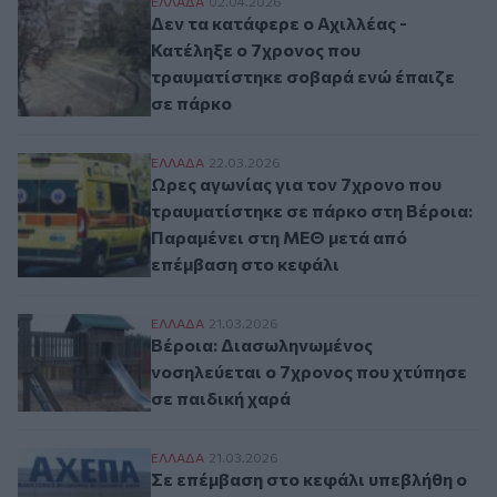
Δεν τα κατάφερε o Αχιλλέας - Κατέληξε 
ΕΛΛAΔΑ
02.04.2026
Δεν τα κατάφερε o Αχιλλέας -
Κατέληξε ο 7χρονος που
τραυματίστηκε σοβαρά ενώ έπαιζε
σε πάρκο
Ωρες αγωνίας για τον 7χρονο που τραυμα
ΕΛΛAΔΑ
22.03.2026
Ωρες αγωνίας για τον 7χρονο που
τραυματίστηκε σε πάρκο στη Βέροια:
Παραμένει στη ΜΕΘ μετά από
επέμβαση στο κεφάλι
Βέροια: Διασωληνωμένος νοσηλεύεται ο 7
ΕΛΛAΔΑ
21.03.2026
Βέροια: Διασωληνωμένος
νοσηλεύεται ο 7χρονος που χτύπησε
σε παιδική χαρά
Σε επέμβαση στο κεφάλι υπεβλήθη ο 7χρο
ΕΛΛAΔΑ
21.03.2026
Σε επέμβαση στο κεφάλι υπεβλήθη ο