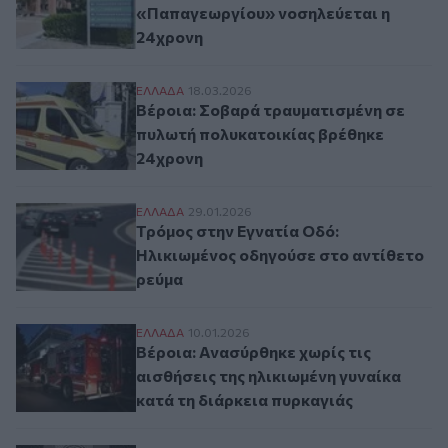
«Παπαγεωργίου» νοσηλεύεται η
24χρονη
Βέροια: Σοβαρά τραυματισμένη σε πυλωτ
ΕΛΛAΔΑ
18.03.2026
Βέροια: Σοβαρά τραυματισμένη σε
πυλωτή πολυκατοικίας βρέθηκε
24χρονη
Τρόμος στην Εγνατία Οδό: Ηλικιωμένος ο
ΕΛΛAΔΑ
29.01.2026
Τρόμος στην Εγνατία Οδό:
Ηλικιωμένος οδηγούσε στο αντίθετο
ρεύμα
Βέροια: Ανασύρθηκε χωρίς τις αισθήσεις 
ΕΛΛAΔΑ
10.01.2026
Βέροια: Ανασύρθηκε χωρίς τις
αισθήσεις της ηλικιωμένη γυναίκα
κατά τη διάρκεια πυρκαγιάς