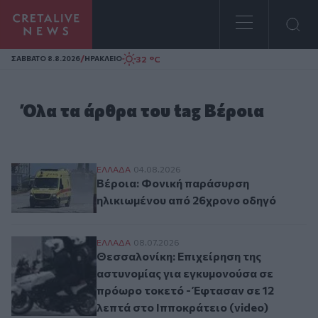
Homepage
/
32 °C
ΣAΒΒΑΤΟ 8.8.2026
ΗΡΑΚΛΕΙΟ
Όλα τα άρθρα του tag Βέροια
Βέροια: Φονική παράσυρση ηλικιωμένου 
ΕΛΛAΔΑ
04.08.2026
Βέροια: Φονική παράσυρση
ηλικιωμένου από 26χρονο οδηγό
Θεσσαλονίκη: Επιχείρηση της αστυνομίας 
ΕΛΛAΔΑ
08.07.2026
Θεσσαλονίκη: Επιχείρηση της
αστυνομίας για εγκυμονούσα σε
πρόωρο τοκετό - Έφτασαν σε 12
λεπτά στο Ιπποκράτειο (video)