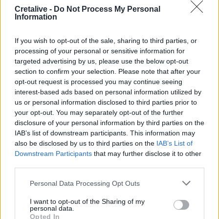
Cretalive -
Do Not Process My Personal
Information
Σελιδοποίηση
If you wish to opt-out of the sale, sharing to third parties, or
Current page
1
Προηγούμενη σελίδα
Next page
processing of your personal or sensitive information for
targeted advertising by us, please use the below opt-out
section to confirm your selection. Please note that after your
opt-out request is processed you may continue seeing
interest-based ads based on personal information utilized by
Ροή ειδήσεων
Δημοφιλή
us or personal information disclosed to third parties prior to
your opt-out. You may separately opt-out of the further
disclosure of your personal information by third parties on the
16:56
IAB’s list of downstream participants. This information may
Καύσωνας και ξηρασία "χτυπούν" την αγροτική παραγωγή
also be disclosed by us to third parties on the
IAB’s List of
και στην Κρήτη
Downstream Participants
that may further disclose it to other
third parties.
16:39
Επίδομα 150 ευρώ ανά παιδί: Ποιοι θα πληρωθούν τέλη
Personal Data Processing Opt Outs
στα Αυγούστου – Όλες οι προϋποθέσεις
I want to opt-out of the Sharing of my
personal data.
16:25
Opted In