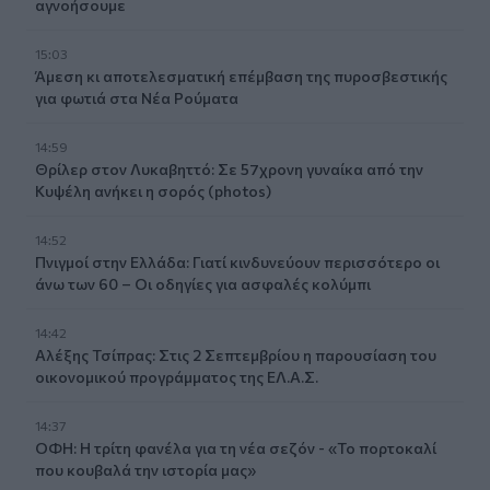
αγνοήσουμε
15:03
Άμεση κι αποτελεσματική επέμβαση της πυροσβεστικής
για φωτιά στα Νέα Ρούματα
14:59
Θρίλερ στον Λυκαβηττό: Σε 57χρονη γυναίκα από την
Κυψέλη ανήκει η σορός (photos)
14:52
Πνιγμοί στην Ελλάδα: Γιατί κινδυνεύουν περισσότερο οι
άνω των 60 – Οι οδηγίες για ασφαλές κολύμπι
14:42
Αλέξης Τσίπρας: Στις 2 Σεπτεμβρίου η παρουσίαση του
οικονομικού προγράμματος της ΕΛ.Α.Σ.
14:37
ΟΦΗ: Η τρίτη φανέλα για τη νέα σεζόν - «Το πορτοκαλί
που κουβαλά την ιστορία μας»