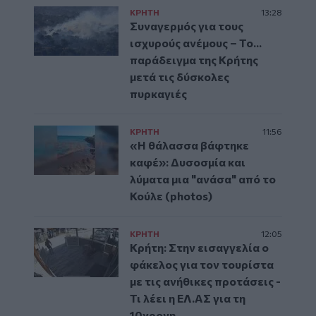
ΚΡΗΤΗ
13:28
Συναγερμός για τους
ισχυρούς ανέμους – Το...
παράδειγμα της Κρήτης
μετά τις δύσκολες
πυρκαγιές
ΚΡΗΤΗ
11:56
«Η θάλασσα βάφτηκε
καφέ»: Δυσοσμία και
λύματα μια "ανάσα" από το
Κούλε (photos)
ΚΡΗΤΗ
12:05
Κρήτη: Στην εισαγγελία ο
φάκελος για τον τουρίστα
με τις ανήθικες προτάσεις -
Τι λέει η ΕΛ.ΑΣ για τη
10χρονη