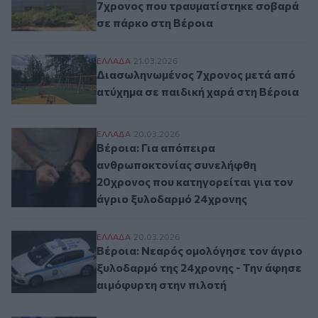
7χρονος που τραυματίστηκε σοβαρά
σε πάρκο στη Βέροια
Διασωληνωμένος 7χρονος μετά από ατύχη
ΕΛΛAΔΑ
21.03.2026
Διασωληνωμένος 7χρονος μετά από
ατύχημα σε παιδική χαρά στη Βέροια
Βέροια: Για απόπειρα ανθρωποκτονίας συ
ΕΛΛAΔΑ
20.03.2026
Βέροια: Για απόπειρα
ανθρωποκτονίας συνελήφθη
20χρονος που κατηγορείται για τον
άγριο ξυλοδαρμό 24χρονης
Βέροια: Νεαρός ομολόγησε τον άγριο ξυλ
ΕΛΛAΔΑ
20.03.2026
Βέροια: Νεαρός ομολόγησε τον άγριο
ξυλοδαρμό της 24χρονης - Την άφησε
αιμόφυρτη στην πιλοτή