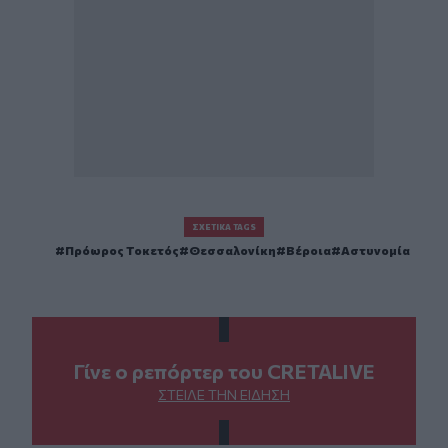
ΣΧΕΤΙΚΆ TAGS
Πρόωρος Τοκετός
Θεσσαλονίκη
Βέροια
Αστυνομία
Γίνε ο ρεπόρτερ του CRETALIVE
ΣΤΕΊΛΕ ΤΗΝ ΕΊΔΗΣΗ