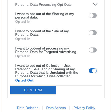
πάνω από 2 εκατ. ευρώ
Personal Data Processing Opt Outs
I want to opt-out of the Sharing of my
ΠΕΡΙΣΣΟΤΕΡΑ
personal data.
Opted In
I want to opt-out of the Sale of my
Personal Data.
Opted In
I want to opt-out of processing my
ΣΧΕΤΙΚA AΡΘΡΑ
Personal Data for Targeted Advertising.
Opted In
30χρονη έπεσε στη θάλασσα από την γέφυρα της Χαλκί
ΕΛΛAΔΑ
23:43
I want to opt-out of Collection, Use,
30χρονη έπεσε στη θάλασσα από τη
30χρονη έπεσε στη θάλασσα από
Retention, Sale, and/or Sharing of my
Personal Data that Is Unrelated with the
την γέφυρα της Χαλκίδας
Purposes for which it was collected.
Opted Out
CONFIRM
Ρόδος: Έσπασε ο κάβος και τραυμάτισε ναυτικό
ΕΛΛAΔΑ
23:25
Ρόδος: Έσπασε ο κάβος και τραυμάτ
Ρόδος: Έσπασε ο κάβος και
τραυμάτισε ναυτικό
Data Deletion
Data Access
Privacy Policy