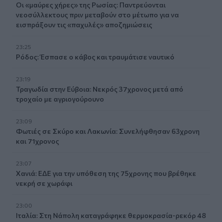
Οι «μαύρες χήρες» της Ρωσίας: Παντρεύονται
νεοσύλλεκτους πριν μεταβούν στο μέτωπο για να
εισπράξουν τις «παχυλές» αποζημιώσεις
23:25
Ρόδος: Έσπασε ο κάβος και τραυμάτισε ναυτικό
23:19
Τραγωδία στην Εύβοια: Νεκρός 37χρονος μετά από
τροχαίο με αγριογούρουνο
23:09
Φωτιές σε Σκύρο και Λακωνία: Συνελήφθησαν 63χρονη
και 71χρονος
23:07
Χανιά: ΕΔΕ για την υπόθεση της 75χρονης που βρέθηκε
νεκρή σε χωράφι
23:00
Ιταλία: Στη Νάπολη καταγράφηκε θερμοκρασία-ρεκόρ 48