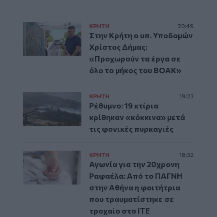
ΚΡΗΤΗ
20:49
Στην Κρήτη ο υπ. Υποδομών
Χρίστος Δήμας:
«Προχωρούν τα έργα σε
όλο το μήκος του ΒΟΑΚ»
ΚΡΗΤΗ
19:23
Ρέθυμνο: 19 κτίρια
κρίθηκαν «κόκκινα» μετά
τις φονικές πυρκαγιές
ΚΡΗΤΗ
18:32
Αγωνία για την 20χρονη
Ραφαέλα: Από το ΠΑΓΝΗ
στην Αθήνα η φοιτήτρια
που τραυματίστηκε σε
τροχαίο στο ΙΤΕ