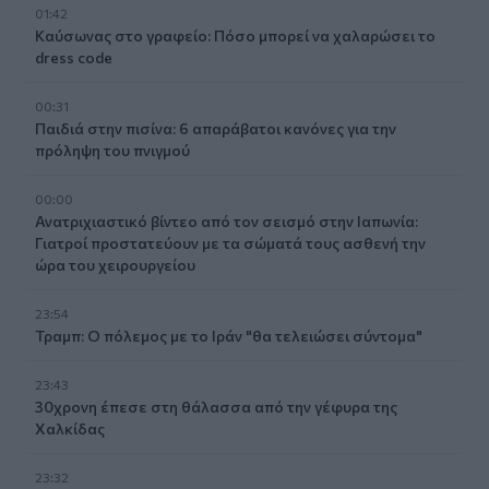
01:42
Καύσωνας στο γραφείο: Πόσο μπορεί να χαλαρώσει το
dress code
00:31
Παιδιά στην πισίνα: 6 απαράβατοι κανόνες για την
πρόληψη του πνιγμού
00:00
Ανατριχιαστικό βίντεο από τον σεισμό στην Ιαπωνία:
Γιατροί προστατεύουν με τα σώματά τους ασθενή την
ώρα του χειρουργείου
23:54
Τραμπ: Ο πόλεμος με το Ιράν "θα τελειώσει σύντομα"
23:43
30χρονη έπεσε στη θάλασσα από την γέφυρα της
Χαλκίδας
23:32