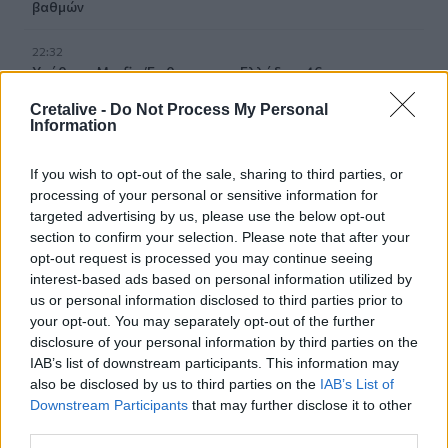
βαθμών
22:32
Υπόθεση Marfin: Έφθασε στην Ελλάδα η 46χρονη
κατηγορούμενη για εμπρησμό
Cretalive -
Do Not Process My Personal
Information
22:30
Αυτές είναι οι πιο επικίνδυνες εβδομάδες για μεγάλες
If you wish to opt-out of the sale, sharing to third parties, or
πυρκαγιές
processing of your personal or sensitive information for
targeted advertising by us, please use the below opt-out
22:21
section to confirm your selection. Please note that after your
Χρήστος Δάντης: «Δεν περίμενα την αχαριστία, 22 χρόνια
opt-out request is processed you may continue seeing
μετά και συνάδελφοι προσπαθούν να ξεχάσουν ότι
interest-based ads based on personal information utilized by
έγραψα αυτό το τραγούδι»
us or personal information disclosed to third parties prior to
your opt-out. You may separately opt-out of the further
22:14
disclosure of your personal information by third parties on the
Ξεκινούν τα δοκιμαστικά δρομολόγια της επέκτασης του
IAB’s list of downstream participants. This information may
Μετρό Θεσσαλονίκης
also be disclosed by us to third parties on the
IAB’s List of
Downstream Participants
that may further disclose it to other
22:05
third parties.
Τζόκερ: Αυτοί είναι οι τυχεροί αριθμοί που κερδίζουν