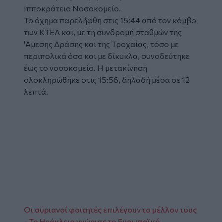
Ιπποκράτειο Νοσοκομείο.
Το όχημα παρελήφθη στις 15:44 από τον κόμβο
των ΚΤΕΛ και, με τη συνδρομή σταθμών της
'Αμεσης Δράσης και της Τροχαίας, τόσο με
περιπολικά όσο και με δίκυκλα, συνοδεύτηκε
έως το νοσοκομείο. Η μετακίνηση
ολοκληρώθηκε στις 15:56, δηλαδή μέσα σε 12
λεπτά.
Οι αυριανοί φοιτητές επιλέγουν το μέλλον τους
- Το Ηράκλειο γνώρισε το Ευρωπαϊκό