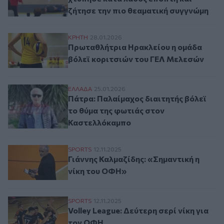
ζήτησε την πιο θεαματική συγγνώμη
Πρωταθλήτρια Ηρακλείου η ομάδα βόλεϊ
ΚΡΗΤΗ
28.01.2026
Πρωταθλήτρια Ηρακλείου η ομάδα
βόλεϊ κοριτσιών του ΓΕΛ Μελεσών
Πάτρα: Παλαίμαχος διαιτητής βόλεϊ το θ
ΕΛΛAΔΑ
25.01.2026
Πάτρα: Παλαίμαχος διαιτητής βόλεϊ
το θύμα της φωτιάς στον
Καστελλόκαμπο
Γιάννης Καλμαζίδης: «Σημαντική η νίκη τ
SPORTS
12.11.2025
Γιάννης Καλμαζίδης: «Σημαντική η
νίκη του ΟΦΗ»
Volley League: Δεύτερη σερί νίκη για τον
SPORTS
12.11.2025
Volley League: Δεύτερη σερί νίκη για
τον ΟΦΗ