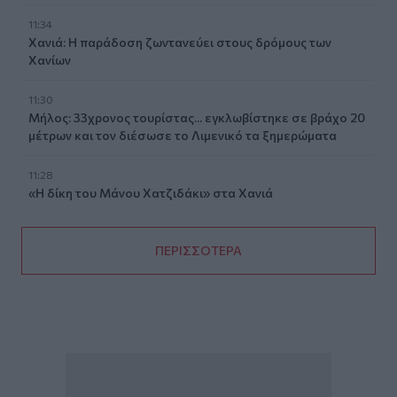
11:34
Χανιά: Η παράδοση ζωντανεύει στους δρόμους των
Χανίων
11:30
Μήλος: 33χρονος τουρίστας... εγκλωβίστηκε σε βράχο 20
μέτρων και τον διέσωσε το Λιμενικό τα ξημερώματα
11:28
«Η δίκη του Μάνου Χατζιδάκι» στα Χανιά
ΠΕΡΙΣΣΟΤΕΡΑ