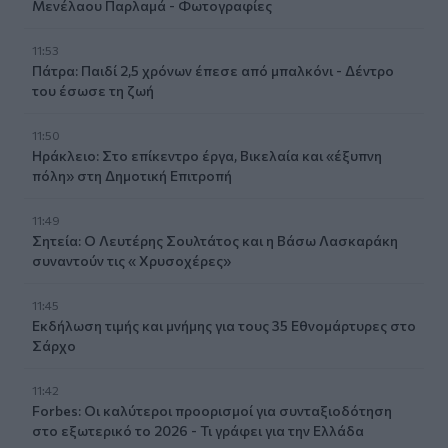
Μενέλαου Παρλαμά - Φωτογραφίες
11:53
Πάτρα: Παιδί 2,5 χρόνων έπεσε από μπαλκόνι - Δέντρο
του έσωσε τη ζωή
11:50
Ηράκλειο: Στο επίκεντρο έργα, Βικελαία και «έξυπνη
πόλη» στη Δημοτική Επιτροπή
11:49
Σητεία: Ο Λευτέρης Σουλτάτος και η Βάσω Λασκαράκη
συναντούν τις « Χρυσοχέρες»
11:45
Εκδήλωση τιμής και μνήμης για τους 35 Εθνομάρτυρες στο
Σάρχο
11:42
Forbes: Οι καλύτεροι προορισμοί για συνταξιοδότηση
στο εξωτερικό το 2026 - Τι γράφει για την Ελλάδα