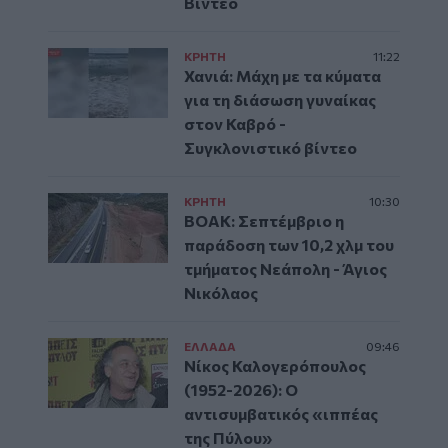
Βίντεο
ΚΡΗΤΗ
11:22
Χανιά: Μάχη με τα κύματα
για τη διάσωση γυναίκας
στον Καβρό -
Συγκλονιστικό βίντεο
ΚΡΗΤΗ
10:30
ΒΟΑΚ: Σεπτέμβριο η
παράδοση των 10,2 χλμ του
τμήματος Νεάπολη - Άγιος
Νικόλαος
ΕΛΛAΔΑ
09:46
Νίκος Καλογερόπουλος
(1952-2026): O
αντισυμβατικός «ιππέας
της Πύλου»