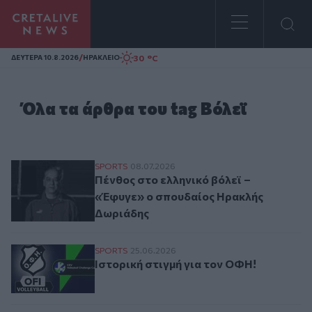
Homepage
/
30 °C
ΔΕΥΤΕΡΑ 10.8.2026
ΗΡΑΚΛΕΙΟ
Όλα τα άρθρα του tag Βόλεϊ
Πένθος στο ελληνικό βόλεϊ – «Έφυγε» ο
SPORTS
08.07.2026
Πένθος στο ελληνικό βόλεϊ –
«Έφυγε» ο σπουδαίος Ηρακλής
Δωριάδης
Ιστορική στιγμή για τον ΟΦΗ!
SPORTS
25.06.2026
Ιστορική στιγμή για τον ΟΦΗ!