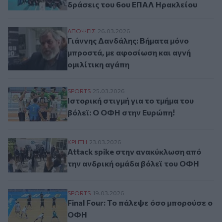
δράσεις του 6ου ΕΠΑΛ Ηρακλείου
Γιάννης Δανδάλης: Βήματα μόνο μπροστά, 
ΑΠΟΨΕΙΣ
26.03.2026
Γιάννης Δανδάλης: Βήματα μόνο
μπροστά, με αφοσίωση και αγνή
ομιλίτικη αγάπη
Ιστορική στιγμή για το τμήμα του βόλεϊ:
SPORTS
25.03.2026
Ιστορική στιγμή για το τμήμα του
βόλεϊ: Ο ΟΦΗ στην Ευρώπη!
Attack spike στην ανακύκλωση από την α
ΚΡΗΤΗ
23.03.2026
Attack spike στην ανακύκλωση από
την ανδρική ομάδα βόλεϊ του ΟΦΗ
Final Four: Το πάλεψε όσο μπορούσε ο Ο
SPORTS
19.03.2026
Final Four: Το πάλεψε όσο μπορούσε ο
ΟΦΗ