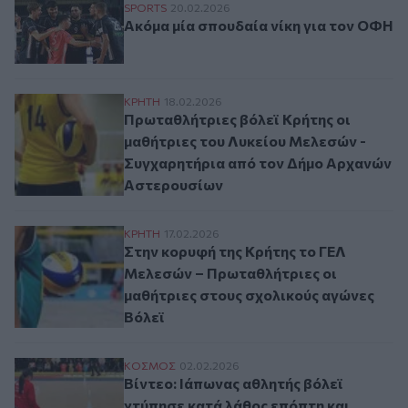
Ακόμα μία σπουδαία νίκη για τον ΟΦΗ
SPORTS
20.02.2026
Ακόμα μία σπουδαία νίκη για τον ΟΦΗ
Πρωταθλήτριες βόλεϊ Κρήτης οι μαθήτρι
ΚΡΗΤΗ
18.02.2026
Πρωταθλήτριες βόλεϊ Κρήτης οι
μαθήτριες του Λυκείου Μελεσών -
Συγχαρητήρια από τον Δήμο Αρχανών
Αστερουσίων
Στην κορυφή της Κρήτης το ΓΕΛ Μελεσών 
ΚΡΗΤΗ
17.02.2026
Στην κορυφή της Κρήτης το ΓΕΛ
Μελεσών – Πρωταθλήτριες οι
μαθήτριες στους σχολικούς αγώνες
Βόλεϊ
Βίντεο: Ιάπωνας αθλητής βόλεϊ χτύπησε κ
ΚΟΣΜΟΣ
02.02.2026
Βίντεο: Ιάπωνας αθλητής βόλεϊ
χτύπησε κατά λάθος επόπτη και