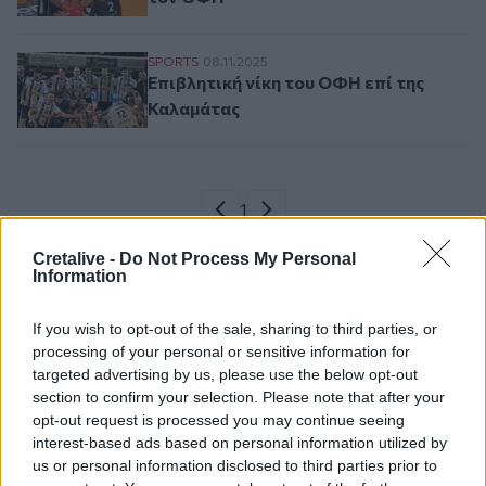
Επιβλητική νίκη του ΟΦΗ επί της Καλαμά
SPORTS
08.11.2025
Επιβλητική νίκη του ΟΦΗ επί της
Καλαμάτας
Σελιδοποίηση
Current page
1
Προηγούμενη σελίδα
Next page
Cretalive -
Do Not Process My Personal
Information
If you wish to opt-out of the sale, sharing to third parties, or
Ροή ειδήσεων
Δημοφιλή
processing of your personal or sensitive information for
targeted advertising by us, please use the below opt-out
section to confirm your selection. Please note that after your
13:22
opt-out request is processed you may continue seeing
Δήμος Φαιστού: Εκδήλωση Μνήμης Πεσόντων
interest-based ads based on personal information utilized by
Σκουρβούλων
us or personal information disclosed to third parties prior to