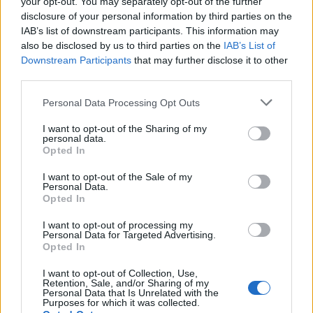
your opt-out. You may separately opt-out of the further
13:11
disclosure of your personal information by third parties on the
Περιφέρεια Κρήτης: Μισό εκατομ. ευρώ για έργα οδικής
IAB’s list of downstream participants. This information may
ασφάλειας
also be disclosed by us to third parties on the
IAB’s List of
Downstream Participants
that may further disclose it to other
12:56
third parties.
Έρχονται νέες προσλήψεις στο Λιμενικό - "Ενισχύσαμε
ήδη την Κρήτη" λέει ο Κικίλιας
Personal Data Processing Opt Outs
12:49
I want to opt-out of the Sharing of my
personal data.
Αφροδίτη Νέστορα: Η σπαρακτική ανάρτηση για τη
Opted In
μητέρα της που χάθηκε στην εμπρηστική επίθεση
I want to opt-out of the Sale of my
12:42
Personal Data.
Opted In
Μαρινάκης για Αλ. Τσίπρα: Η συλλογική μνήμη δεν σβήνει
τόσο εύκολα όσο εκείνος πιστεύει
I want to opt-out of processing my
Personal Data for Targeted Advertising.
12:41
Opted In
Κικίλιας: «Έρχονται 420 νέες προσλήψεις στο Λιμενικό
Σώμα»
I want to opt-out of Collection, Use,
Retention, Sale, and/or Sharing of my
Personal Data that Is Unrelated with the
Purposes for which it was collected.
12:34