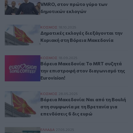
VMRO, στον πρώτο γύρο των
δημοτικών εκλογών
Δημοτικές εκλογές διεξάγονται την Κυρι
ΚΟΣΜΟΣ
18.10.2025
Δημοτικές εκλογές διεξάγονται την
Κυριακή στη Βόρεια Μακεδονία
Βόρεια Μακεδονία: To MRT συζητά την επι
ΚΟΣΜΟΣ
18.09.2025
Βόρεια Μακεδονία: To MRT συζητά
την επιστροφή στον διαγωνισμό της
Eurovision!
Βόρεια Μακεδονία: Ναι από τη Βουλή στη 
ΚΟΣΜΟΣ
28.05.2025
Βόρεια Μακεδονία: Ναι από τη Βουλή
στη συμφωνία με τη Βρετανία για
επενδύσεις 6 δις ευρώ
Νοσοκομείο Παπανικολάου: Εξιτήριο για 
ΕΛΛAΔΑ
27.05.2025