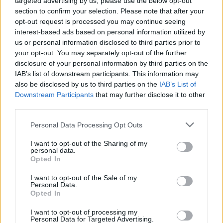
targeted advertising by us, please use the below opt-out
section to confirm your selection. Please note that after your
Σελιδοποίηση
Current page
1
Προηγούμενη σελίδα
Next page
opt-out request is processed you may continue seeing
interest-based ads based on personal information utilized by
us or personal information disclosed to third parties prior to
your opt-out. You may separately opt-out of the further
disclosure of your personal information by third parties on the
IAB’s list of downstream participants. This information may
Ροή ειδήσεων
Δημοφιλή
also be disclosed by us to third parties on the
IAB’s List of
Downstream Participants
that may further disclose it to other
third parties.
20:03
Ρέθυμνο: Πέντε άτομα έστειλαν στο νοσοκομείο
Personal Data Processing Opt Outs
Βρετανό
I want to opt-out of the Sharing of my
19:48
personal data.
Εξαρθρώθηκε ομάδα που διακινούσε ναρκωτικά στην
Opted In
Αθήνα και στην περιοχή της Πανεπιστημιούπολης
I want to opt-out of the Sale of my
Ζωγράφου
Personal Data.
Opted In
19:33
Στέγνωσαν οι βρύσες σε Μαραθίτη και Βασιλειές
I want to opt-out of processing my
Personal Data for Targeted Advertising.