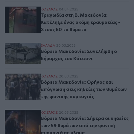
Τραγωδία στη Β. Μακεδονία: Κατέληξε ένα
ΚΟΣΜΟΣ
04.04.2025
Τραγωδία στη Β. Μακεδονία:
Κατέληξε ένας ακόμη τραυματίας -
Στους 60 τα θύματα
Βόρεια Μακεδονία: Συνελήφθη ο δήμαρχο
ΕΛΛAΔΑ
20.03.2025
Βόρεια Μακεδονία: Συνελήφθη ο
δήμαρχος του Κότσανι
Βόρεια Μακεδονία: Θρήνος και απόγνωση 
ΚΟΣΜΟΣ
20.03.2025
Βόρεια Μακεδονία: Θρήνος και
απόγνωση στις κηδείες των θυμάτων
της φονικής πυρκαγιάς
Βόρεια Μακεδονία: Σήμερα οι κηδείες τω
ΚΟΣΜΟΣ
20.03.2025
Βόρεια Μακεδονία: Σήμερα οι κηδείες
των 59 θυμάτων από την φονική
πυρκαγιά σε κλαμπ