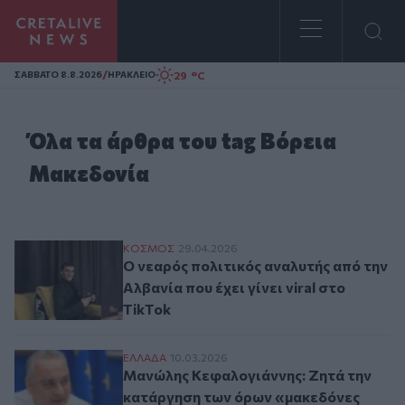
Homepage
/
29 °C
ΣAΒΒΑΤΟ 8.8.2026
ΗΡΑΚΛΕΙΟ
Όλα τα άρθρα του tag Βόρεια
Μακεδονία
Ο νεαρός πολιτικός αναλυτής από την Αλβαν
ΚΟΣΜΟΣ
29.04.2026
Ο νεαρός πολιτικός αναλυτής από την
Αλβανία που έχει γίνει viral στο
TikTok
Μανώλης Κεφαλογιάννης: Ζητά την κατάρ
ΕΛΛAΔΑ
10.03.2026
Μανώλης Κεφαλογιάννης: Ζητά την
κατάργηση των όρων «μακεδόνες