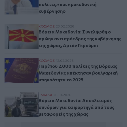
πολίτες» και «μακεδονική
κυβέρνηση»
Βόρεια Μακεδονία: Συνελήφθη ο πρώην α
ΚΟΣΜΟΣ
23.02.2026
Βόρεια Μακεδονία: Συνελήφθη ο
πρώην αντιπρόεδρος της κυβέρνησης
της χώρας, Αρτάν Γκρούμπι
Περίπου 2.000 πολίτες της Βόρειας Μακ
ΚΟΣΜΟΣ
12.02.2026
Περίπου 2.000 πολίτες της Βόρειας
Μακεδονίας απέκτησαν βουλγαρική
υπηκοότητα το 2025
Βόρεια Μακεδονία: Αποκλεισμός συνόρων
ΕΛΛAΔΑ
26.01.2026
Βόρεια Μακεδονία: Αποκλεισμός
συνόρων για τα φορτηγά από τους
μεταφορείς της χώρας