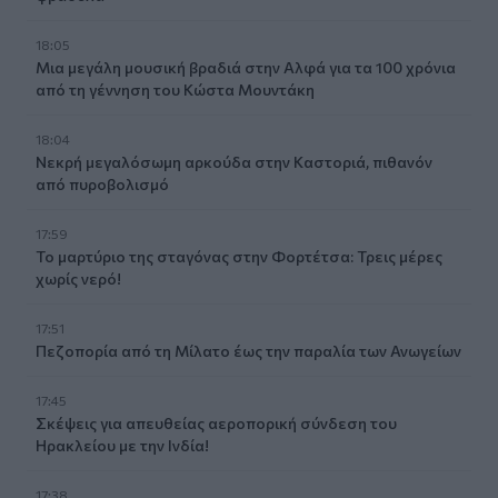
18:05
Μια μεγάλη μουσική βραδιά στην Αλφά για τα 100 χρόνια
από τη γέννηση του Κώστα Μουντάκη
18:04
Νεκρή μεγαλόσωμη αρκούδα στην Καστοριά, πιθανόν
από πυροβολισμό
17:59
Το μαρτύριο της σταγόνας στην Φορτέτσα: Τρεις μέρες
χωρίς νερό!
17:51
Πεζοπορία από τη Μίλατο έως την παραλία των Ανωγείων
17:45
Σκέψεις για απευθείας αεροπορική σύνδεση του
Ηρακλείου με την Ινδία!
17:38