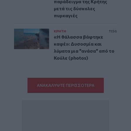
παράδειγμα της Κρήτης
μετά τις δύσκολες
πυρκαγιές
ΚΡΗΤΗ
11:56
«Η θάλασσα βάφτηκε
καφέ»: Δυσοσμία και
λύματα μια "ανάσα" από το
Κούλε (photos)
ΑΝΑΚΑΛΥΨΤΕ ΠΕΡΙΣΣΟΤΕΡΑ