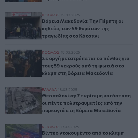
Βόρεια Μακεδονία: Tην Πέμπτη οι κηδείε
ΚΟΣΜΟΣ
19.03.2025
Βόρεια Μακεδονία: Tην Πέμπτη οι
κηδείες των 59 θυμάτων της
τραγωδίας στο Κότσανι
Σε οργή μετατρέπεται το πένθος για τους
ΚΟΣΜΟΣ
18.03.2025
Σε οργή μετατρέπεται το πένθος για
τους 59 νεκρούς από τη φωτιά στο
κλαμπ στη Βόρεια Μακεδονία
Θεσσαλονίκη: Σε κρίσιμη κατάσταση οι π
ΕΛΛAΔΑ
18.03.2025
Θεσσαλονίκη: Σε κρίσιμη κατάσταση
οι πέντε πολυτραυματίες από την
πυρκαγιά στη Βόρεια Μακεδονία
Βίντεο ντοκουμέντο από το κλαμπ στη Β. 
ΚΟΣΜΟΣ
17.03.2025
Βίντεο ντοκουμέντο από το κλαμπ