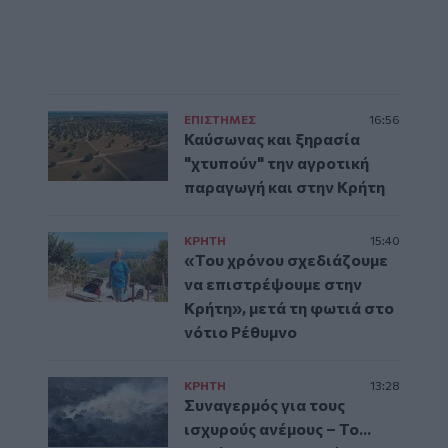
ΕΠΙΣΤΗΜΕΣ
16:56
Καύσωνας και ξηρασία
"χτυπούν" την αγροτική
παραγωγή και στην Κρήτη
ΚΡΗΤΗ
15:40
«Του χρόνου σχεδιάζουμε
να επιστρέψουμε στην
Κρήτη», μετά τη φωτιά στο
νότιο Ρέθυμνο
ΚΡΗΤΗ
13:28
Συναγερμός για τους
ισχυρούς ανέμους – Το...