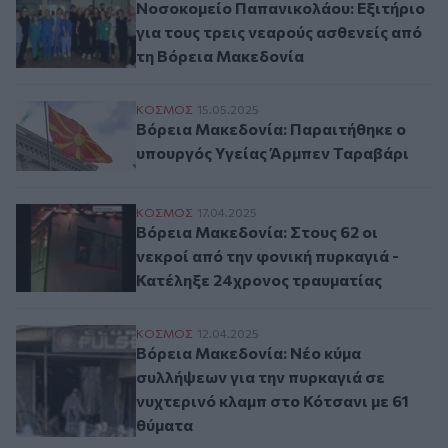
Νοσοκομείο Παπανικολάου: Εξιτήριο
για τους τρεις νεαρούς ασθενείς από
τη Βόρεια Μακεδονία
Βόρεια Μακεδονία: Παραιτήθηκε ο υπουρ
ΚΟΣΜΟΣ
15.05.2025
Βόρεια Μακεδονία: Παραιτήθηκε ο
υπουργός Υγείας Άρμπεν Ταραβάρι
Βόρεια Μακεδονία: Στους 62 οι νεκροί απ
ΚΟΣΜΟΣ
17.04.2025
Βόρεια Μακεδονία: Στους 62 οι
νεκροί από την φονική πυρκαγιά -
Κατέληξε 24χρονος τραυματίας
Βόρεια Μακεδονία: Νέο κύμα συλλήψεων γ
ΚΟΣΜΟΣ
12.04.2025
Βόρεια Μακεδονία: Νέο κύμα
συλλήψεων για την πυρκαγιά σε
νυχτερινό κλαμπ στο Κότσανι με 61
θύματα