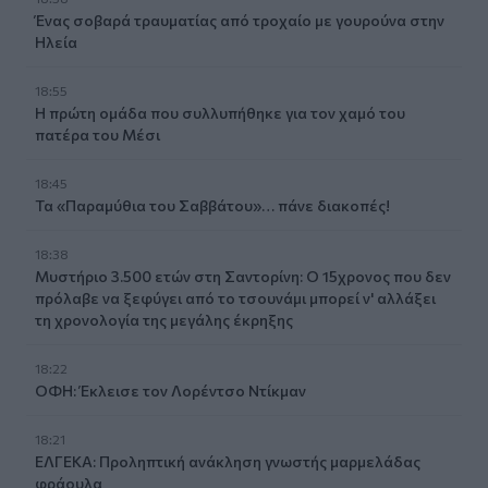
Ένας σοβαρά τραυματίας από τροχαίο με γουρούνα στην
Ηλεία
18:55
Η πρώτη ομάδα που συλλυπήθηκε για τον χαμό του
πατέρα του Μέσι
18:45
Τα «Παραμύθια του Σαββάτου»… πάνε διακοπές!
18:38
Μυστήριο 3.500 ετών στη Σαντορίνη: Ο 15χρονος που δεν
πρόλαβε να ξεφύγει από το τσουνάμι μπορεί ν' αλλάξει
τη χρονολογία της μεγάλης έκρηξης
18:22
ΟΦΗ: Έκλεισε τον Λορέντσο Ντίκμαν
18:21
ΕΛΓΕΚΑ: Προληπτική ανάκληση γνωστής μαρμελάδας
φράουλα