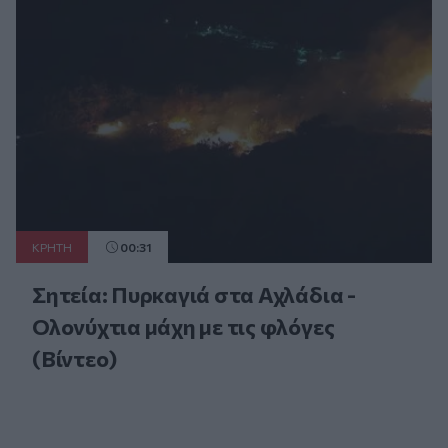
ΚΡΗΤΗ
00:31
Σητεία: Πυρκαγιά στα Αχλάδια -
Ολονύχτια μάχη με τις φλόγες
(Βίντεο)