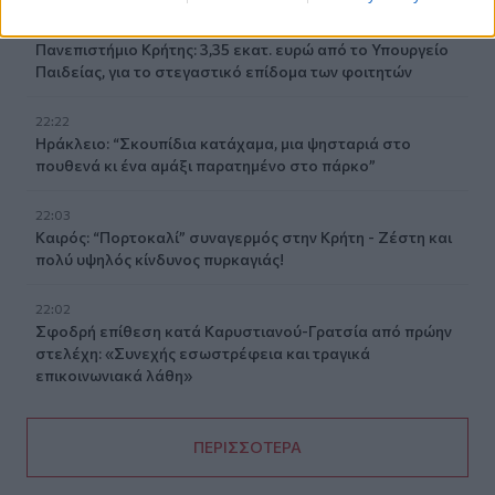
22:32
Πανεπιστήμιο Κρήτης: 3,35 εκατ. ευρώ από το Υπουργείο
Παιδείας, για το στεγαστικό επίδομα των φοιτητών
22:22
Ηράκλειο: “Σκουπίδια κατάχαμα, μια ψησταριά στο
πουθενά κι ένα αμάξι παρατημένο στο πάρκο”
22:03
Καιρός: “Πορτοκαλί” συναγερμός στην Κρήτη - Ζέστη και
πολύ υψηλός κίνδυνος πυρκαγιάς!
22:02
Σφοδρή επίθεση κατά Καρυστιανού-Γρατσία από πρώην
στελέχη: «Συνεχής εσωστρέφεια και τραγικά
επικοινωνιακά λάθη»
ΠΕΡΙΣΣΟΤΕΡΑ