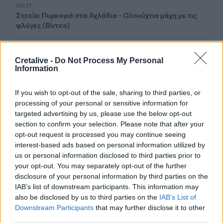
00:31
Σητεία: Πυρκαγιά στα Αχλάδια - Ολονύχτια μάχη με τις
φλόγες (Βίντεο)
23:55
Υπό έλεγχο η φωτιά σε ισόγειο κατάστημα στο Παλαιό
Cretalive -
Do Not Process My Personal
Φάληρο - Εκκενώθηκε προληπτικά πολυκατοικία
Information
23:38
If you wish to opt-out of the sale, sharing to third parties, or
Ενές Καντέρ: Ο Τούρκος πρώην σέντερ δηλώνει
processing of your personal or sensitive information for
υποψήφιος να παίξει στο... WNBA
targeted advertising by us, please use the below opt-out
section to confirm your selection. Please note that after your
23:31
opt-out request is processed you may continue seeing
Στενά του Ορμούζ: Οι ΗΠΑ «βλέπουν» σύντομα
interest-based ads based on personal information utilized by
συμφωνία - «Υπάρχει πρόοδος μεταξύ Ιράν και Ομάν»
us or personal information disclosed to third parties prior to
your opt-out. You may separately opt-out of the further
23:27
disclosure of your personal information by third parties on the
Σοκαριστικά στοιχεία άφησε πίσω της η μέγα-πυρκαγιά
IAB’s list of downstream participants. This information may
στην Αττικοβοιωτία
also be disclosed by us to third parties on the
IAB’s List of
Downstream Participants
that may further disclose it to other
23:23
third parties.