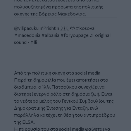
πολυσυζητημένα πρόσωπα της πολιτικής
σκηνής της Βόρειας Μακεδονίας.
Social
Embed
@yllipacuku
n’Prishtin 🇽🇰 🫶
#kosova
#macedonia
#albania
#foryoupagе
♬ original
sound - Ylli
Από την πολιτική σκηνή στα social media
Παρά τη δημοφιλία που έχει αποκτήσει στο
διαδίκτυο, ο Ίλλι Πατσούκου συνεχίζει να
διατηρεί ενεργό ρόλο στη δημόσια ζωή. Είναι
το νεότερο μέλος του Γενικού Συμβουλίου της
Δημοκρατικής Ένωσης για Ένταξη, ενώ
παράλληλα κατέχει τη θέση του αντιπροέδρου
της ELSA.
Η παρουσία του στα social media φαίνεται να