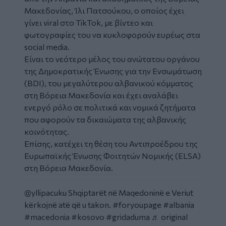
Μακεδονίας,
Ίλι Πατσούκου
, ο οποίος έχει
γίνει viral στο
TikTok
, με βίντεο και
φωτογραφίες του να κυκλοφορούν ευρέως στα
social media.
Είναι το νεότερο μέλος του ανώτατου οργάνου
της Δημοκρατικής Ένωσης για την Ενσωμάτωση
(BDI), του μεγαλύτερου αλβανικού κόμματος
στη
Βόρεια Μακεδονία
και έχει αναλάβει
ενεργό ρόλο σε πολιτικά και νομικά ζητήματα
που αφορούν τα δικαιώματα της αλβανικής
κοινότητας.
Επίσης, κατέχει τη θέση του Αντιπροέδρου της
Ευρωπαϊκής Ένωσης Φοιτητών Νομικής (ELSA)
στη Βόρεια Μακεδονία.
Social
Embed
@yllipacuku
Shqiptarët në Maqedoninë e Veriut
kërkojnë atë që u takon.
#foryoupage
#albania
#macedonia
#kosovo
#gridaduma
♬ original