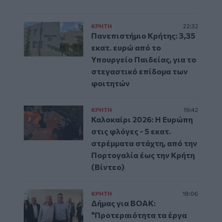
ΚΡΗΤΗ
22:32
Πανεπιστήμιο Κρήτης: 3,35
εκατ. ευρώ από το
Υπουργείο Παιδείας, για το
στεγαστικό επίδομα των
φοιτητών
ΚΡΗΤΗ
19:42
Καλοκαίρι 2026: Η Ευρώπη
στις φλόγες - 5 εκατ.
στρέμματα στάχτη, από την
Πορτογαλία έως την Κρήτη
(Βίντεο)
ΚΡΗΤΗ
18:06
Δήμας για ΒΟΑΚ:
"Προτεραιότητα τα έργα