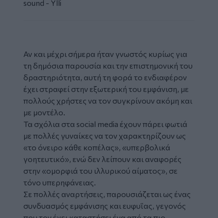
sound - Ylli
Αν και μέχρι σήμερα ήταν γνωστός κυρίως για
τη δημόσια παρουσία και την επιστημονική του
δραστηριότητα, αυτή τη φορά το ενδιαφέρον
έχει στραφεί στην εξωτερική του εμφάνιση, με
πολλούς χρήστες να τον συγκρίνουν ακόμη και
με μοντέλο.
Τα σχόλια στα social media έχουν πάρει φωτιά
με πολλές γυναίκες να τον χαρακτηρίζουν ως
«το όνειρο κάθε κοπέλας», «υπερβολικά
γοητευτικό», ενώ δεν λείπουν και αναφορές
στην «ομορφιά του ιλλυρικού αίματος», σε
τόνο υπερηφάνειας.
Σε πολλές αναρτήσεις, παρουσιάζεται ως ένας
συνδυασμός εμφάνισης και ευφυΐας, γεγονός
που τον έχει καταστήσει ένα από τα πιο