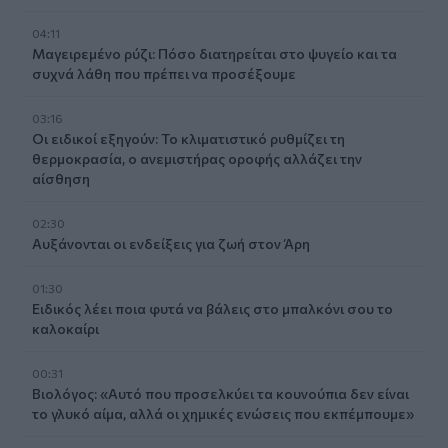
04:11
Μαγειρεμένο ρύζι: Πόσο διατηρείται στο ψυγείο και τα
συχνά λάθη που πρέπει να προσέξουμε
03:16
Οι ειδικοί εξηγούν: Το κλιματιστικό ρυθμίζει τη
θερμοκρασία, ο ανεμιστήρας οροφής αλλάζει την
αίσθηση
02:30
Αυξάνονται οι ενδείξεις για ζωή στον Άρη
01:30
Ειδικός λέει ποια φυτά να βάλεις στο μπαλκόνι σου το
καλοκαίρι
00:31
Βιολόγος: «Αυτό που προσελκύει τα κουνούπια δεν είναι
το γλυκό αίμα, αλλά οι χημικές ενώσεις που εκπέμπουμε»