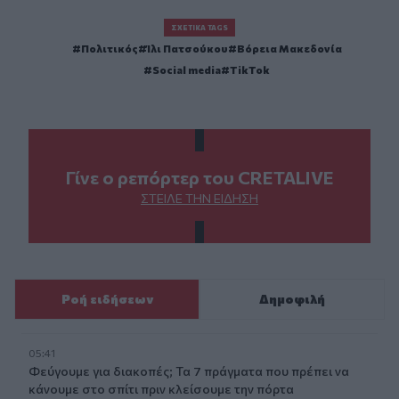
ΣΧΕΤΙΚΆ TAGS
Πολιτικός
Ίλι Πατσούκου
Βόρεια Μακεδονία
Social media
TikTok
Γίνε ο ρεπόρτερ του CRETALIVE
ΣΤΕΊΛΕ ΤΗΝ ΕΊΔΗΣΗ
Ροή ειδήσεων
Δημοφιλή
05:41
Φεύγουμε για διακοπές; Τα 7 πράγματα που πρέπει να
κάνουμε στο σπίτι πριν κλείσουμε την πόρτα