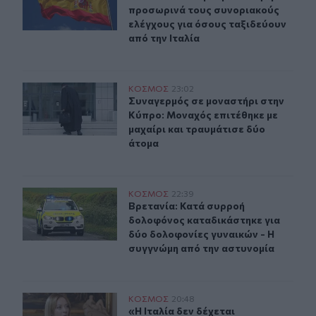
προσωρινά τους συνοριακούς
ελέγχους για όσους ταξιδεύουν
από την Ιταλία
Συναγερμός σε μοναστήρι στην Κύπρο: Μοναχός επιτέθη
ΚΟΣΜΟΣ
23:02
Συναγερμός σε μοναστήρι στην Κύπρ
Συναγερμός σε μοναστήρι στην
Κύπρο: Μοναχός επιτέθηκε με
μαχαίρι και τραυμάτισε δύο
άτομα
Βρετανία: Κατά συρροή δολοφόνος καταδικάστηκε για 
ΚΟΣΜΟΣ
22:39
Βρετανία: Κατά συρροή δολοφόνος 
Βρετανία: Κατά συρροή
δολοφόνος καταδικάστηκε για
δύο δολοφονίες γυναικών - Η
συγγνώμη από την αστυνομία
«Η Ιταλία δεν δέχεται τελεσίγραφα» απαντά η κυβέρνη
ΚΟΣΜΟΣ
20:48
«Η Ιταλία δεν δέχεται τελεσίγραφ
«Η Ιταλία δεν δέχεται