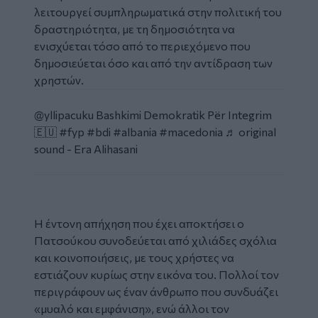
λειτουργεί συμπληρωματικά στην πολιτική του
δραστηριότητα, με τη δημοσιότητα να
ενισχύεται τόσο από το περιεχόμενο που
δημοσιεύεται όσο και από την αντίδραση των
χρηστών.
Social
Embed
@yllipacuku
Bashkimi Demokratik Për Integrim
🇪🇺
#fyp
#bdi
#albania
#macedonia
♬ original
sound - Era Alihasani
Η έντονη απήχηση που έχει αποκτήσει ο
Πατσούκου συνοδεύεται από χιλιάδες σχόλια
και κοινοποιήσεις, με τους χρήστες να
εστιάζουν κυρίως στην εικόνα του. Πολλοί τον
περιγράφουν ως έναν άνθρωπο που συνδυάζει
«μυαλό και εμφάνιση», ενώ άλλοι τον