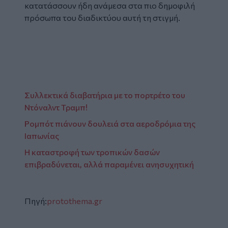
κατατάσσουν ήδη ανάμεσα στα πιο δημοφιλή
πρόσωπα του διαδικτύου αυτή τη στιγμή.
Συλλεκτικά διαβατήρια με το πορτρέτο του
Ντόναλντ Τραμπ!
Ρομπότ πιάνουν δουλειά στα αεροδρόμια της
Ιαπωνίας
Η καταστροφή των τροπικών δασών
επιβραδύνεται, αλλά παραμένει ανησυχητική
Πηγή:
protothema.gr