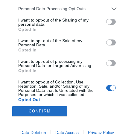
Φυλάκιση 15 μηνών στη Βρετανίδα που μέθυσε με την
15χρονη κόρη της και προκάλεσε επεισόδιο στο Κέντρο
Personal Data Processing Opt Outs
Υγείας Σκιάθου
I want to opt-out of the Sharing of my
personal data.
23:11
Opted In
Ισπανία: Η Μαδρίτη επαναφέρει προσωρινά τους
συνοριακούς ελέγχους για όσους ταξιδεύουν από την
I want to opt-out of the Sale of my
Personal Data.
Ιταλία
Opted In
23:02
I want to opt-out of processing my
Συναγερμός σε μοναστήρι στην Κύπρο: Μοναχός
Personal Data for Targeted Advertising.
Opted In
επιτέθηκε με μαχαίρι και τραυμάτισε δύο άτομα
I want to opt-out of Collection, Use,
22:47
Retention, Sale, and/or Sharing of my
Personal Data that Is Unrelated with the
Σητεία: Φωτιά στα Αχλάδια, δύσκολη μάχη με τις φλόγες
Purposes for which it was collected.
- Βίντεο
Opted Out
22:39
CONFIRM
Βρετανία: Κατά συρροή δολοφόνος καταδικάστηκε για
δύο δολοφονίες γυναικών - Η συγγνώμη από την
αστυνομία
Data Deletion
Data Access
Privacy Policy