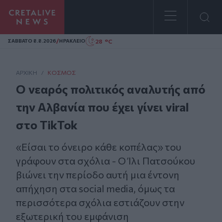
Homepage
/
28 °C
ΣAΒΒΑΤΟ 8.8.2026
ΗΡΑΚΛΕΙΟ
ΑΡΧΙΚΗ
/
ΚΌΣΜΟΣ
Ο νεαρός πολιτικός αναλυτής από
την Αλβανία που έχει γίνει viral
στο TikTok
«Eίσαι το όνειρο κάθε κοπέλας» του
γράφουν στα σχόλια - Ο Ίλι Πατσούκου
βιώνει την περίοδο αυτή μια έντονη
απήχηση στα social media, όμως τα
περισσότερα σχόλια εστιάζουν στην
εξωτερική του εμφάνιση