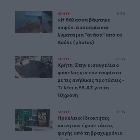
ΚΡΗΤΗ
11:56
«Η θάλασσα βάφτηκε
καφέ»: Δυσοσμία και
λύματα μια "ανάσα" από το
Κούλε (photos)
ΚΡΗΤΗ
12:05
Κρήτη: Στην εισαγγελία ο
φάκελος για τον τουρίστα
με τις ανήθικες προτάσεις -
Τι λέει η ΕΛ.ΑΣ για τη
10χρονη
ΚΡΗΤΗ
11:05
Ηράκλειο: Ιδιοκτήτες
ακινήτων έχουν τάσεις
φυγής από τη βραχυχρόνια