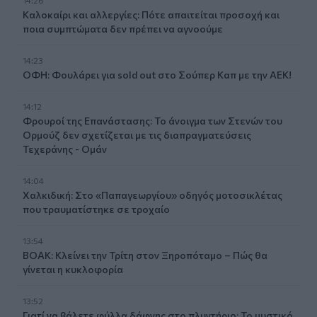
Καλοκαίρι και αλλεργίες: Πότε απαιτείται προσοχή και
ποια συμπτώματα δεν πρέπει να αγνοούμε
14:23
ΟΦΗ: Φουλάρει για sold out στο Σούπερ Καπ με την ΑΕΚ!
14:12
Φρουροί της Επανάστασης: Το άνοιγμα των Στενών του
Ορμούζ δεν σχετίζεται με τις διαπραγματεύσεις
Τεχεράνης - Ομάν
14:04
Χαλκιδική: Στο «Παπαγεωργίου» οδηγός μοτοσικλέτας
που τραυματίστηκε σε τροχαίο
13:54
ΒΟΑΚ: Κλείνει την Τρίτη στον Ξηροπόταμο – Πώς θα
γίνεται η κυκλοφορία
13:52
Γιατί να βάλετε φύλλα δάφνης στο πλυντήριο: Το μυστικό