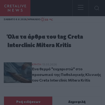
Homepage
/
33 °C
ΣAΒΒΑΤΟ 8.8.2026
ΗΡΑΚΛΕΙΟ
Όλα τα άρθρα του tag Creta
Interclinic Mitera Kritis
Ένα θερμό "ευχαριστώ" στο προσωπικό της Π
ΚΡΗΤΗ
13.03.2026
Ένα θερμό "ευχαριστώ" στο
προσωπικό της Παθολογικής Κλινικής
του Creta Interclinic Mitera Kritis
Ροή ειδήσεων
Δημοφιλή