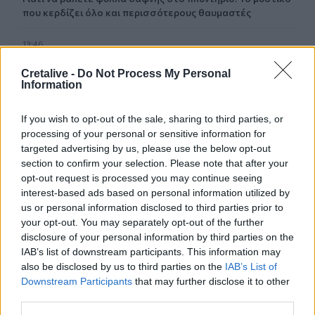
που κερδίζει όλο και περισσότερους θαυμαστές
13:46
Παλαιό Φάληρο: Συνελήφθη ένα ακόμα μέλος της
ρωσόφωνης μαφίας
Cretalive -
Do Not Process My Personal
Information
13:43
Κρήτη: Ο πολύ υψηλός κίνδυνος πυρκαγιάς "φέρνει"
If you wish to opt-out of the sale, sharing to third parties, or
απαγορεύσεις σε δάση και φαράγγια
processing of your personal or sensitive information for
targeted advertising by us, please use the below opt-out
section to confirm your selection. Please note that after your
13:28
Συναγερμός για τους ισχυρούς ανέμους – Το...
opt-out request is processed you may continue seeing
παράδειγμα της Κρήτης μετά τις δύσκολες πυρκαγιές
interest-based ads based on personal information utilized by
us or personal information disclosed to third parties prior to
your opt-out. You may separately opt-out of the further
13:26
Ιταλία: Το θερμότερο καλοκαίρι του αιώνα πλήττει τη
disclosure of your personal information by third parties on the
χώρα με 48 βαθμούς Κελσίου
IAB’s list of downstream participants. This information may
also be disclosed by us to third parties on the
IAB’s List of
Downstream Participants
that may further disclose it to other
third parties.
ΠΕΡΙΣΣΟΤΕΡΑ