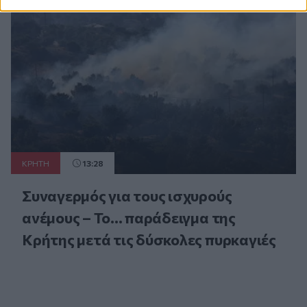
ΚΡΗΤΗ
13:28
Συναγερμός για τους ισχυρούς
ανέμους – Το... παράδειγμα της
Κρήτης μετά τις δύσκολες πυρκαγιές