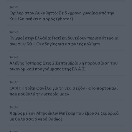
14:59
Θρίλερ στον Λυκαβηττό: Σε 57χρονη γυναίκα από την
Κυψέλη ανήκει η σορός (photos)
14:52
Πνιγμοί στην Ελλάδα: Γιατί κινδυνεύουν περισσότερο οι
άνω των 60 – Οι οδηγίες για ασφαλές κολύμπι
14:42
Αλέξης Τσίπρας: Στις 2 Σεπτεμβρίου η παρουσίαση του
οικονομικού προγράμματος της ΕΛ.Α.Σ.
14:37
ΟΦΗ: Η τρίτη φανέλα για τη νέα σεζόν - «Το πορτοκαλί
που κουβαλά την ιστορία μας»
14:34
Χαμός με τον Μπρούκλιν Μπέκαμ που έβρασε ζυμαρικά
με θαλασσινό νερό (video)
14:26