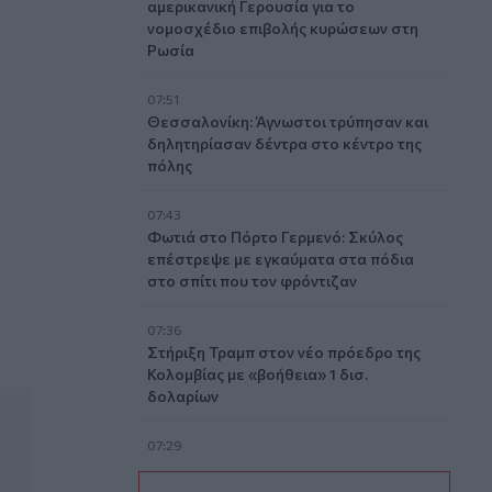
αμερικανική Γερουσία για το
νομοσχέδιο επιβολής κυρώσεων στη
Ρωσία
07:51
Θεσσαλονίκη: Άγνωστοι τρύπησαν και
δηλητηρίασαν δέντρα στο κέντρο της
πόλης
α
07:43
Φωτιά στο Πόρτο Γερμενό: Σκύλος
επέστρεψε με εγκαύματα στα πόδια
στο σπίτι που τον φρόντιζαν
07:36
Στήριξη Τραμπ στον νέο πρόεδρο της
Κολομβίας με «βοήθεια» 1 δισ.
δολαρίων
07:29
Τα πρωτοσέλιδα των εφημερίδων