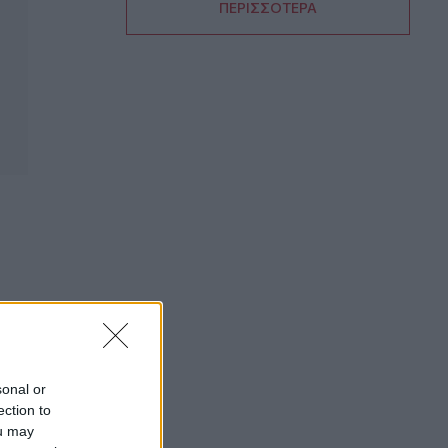
ΠΕΡΙΣΣΟΤΕΡΑ
07:22
Βραζιλία: Σε χαμηλό δεκαετίας η
αποψίλωση του Αμαζονίου – Μειώθηκε
κατά 37%
07:15
ΑΑΔΕ: Ανοιχτό το σύστημα Ενιαίας
Αίτησης Ενίσχυσης 2025 – Μέχρι πότε
μπορούν να γίνουν διορθώσεις
07:07
Τέσσερις ασκήσεις σε όρθια στάση
που μετά τα 60 ενδυναμώνουν τους
γλουτούς καλύτερα από τα squats -
Βίντεο
07:06
Εορτολόγιο: Ποιοι γιορτάζουν σήμερα 8
sonal or
Αυγούστου
ection to
ou may
07:00