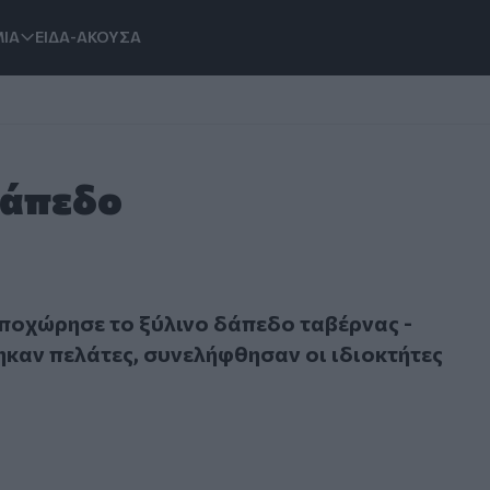
ΙΑ
ΕΙΔΑ-ΑΚΟΥΣΑ
Δάπεδο
ώρησε το ξύλινο δάπεδο ταβέρνας - Τραυματίστηκαν πελάτε
ποχώρησε το ξύλινο δάπεδο ταβέρνας -
καν πελάτες, συνελήφθησαν οι ιδιοκτήτες