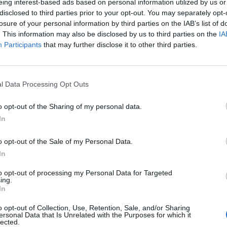
eing interest-based ads based on personal information utilized by us or
disclosed to third parties prior to your opt-out. You may separately opt-
losure of your personal information by third parties on the IAB’s list of
. This information may also be disclosed by us to third parties on the
IA
Participants
that may further disclose it to other third parties.
l Data Processing Opt Outs
o opt-out of the Sharing of my personal data.
In
o opt-out of the Sale of my Personal Data.
νεχής ροή
In
to opt-out of processing my Personal Data for Targeted
ing.
In
o opt-out of Collection, Use, Retention, Sale, and/or Sharing
ersonal Data that Is Unrelated with the Purposes for which it
lected.