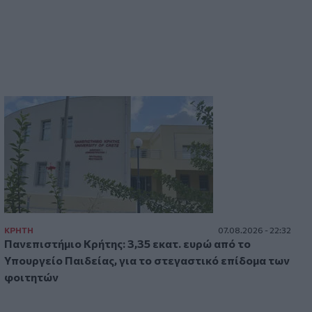
οι χημικές ενώσεις που εκπέμπουμε»
00:31
Σητεία: Πυρκαγιά στα Αχλάδια -
Ολονύχτια μάχη με τις φλόγες (Βίντεο)
ΚΡΗΤΗ
07.08.2026 - 22:32
Πανεπιστήμιο Κρήτης: 3,35 εκατ. ευρώ από το
Υπουργείο Παιδείας, για το στεγαστικό επίδομα των
φοιτητών