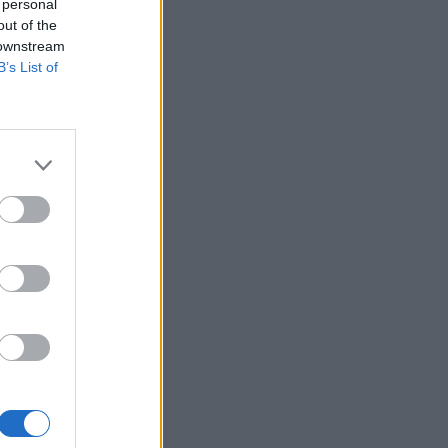
 personal
Αντί για καφέ: Τρία ροφήματα για άμεσο
out of the
"ξύπνημα" και ενέργεια που διαρκεί
 downstream
B’s List of
06:55
Πυρκαγιές: «Πολύ υψηλός» ο κίνδυνος
και σήμερα στην Κρήτη - Δείτε χάρτη
06:44
Σητεία: Καλύτερη η εικόνα με την φωτιά
στα Αχλάδια - Βίντεο
06:21
Το αφράτο και κρεμώδες νηστίσιμο
παγωτό βανίλια, χωρίς παγωτομηχανή
05:41
Φεύγουμε για διακοπές; Τα 7 πράγματα
που πρέπει να κάνουμε στο σπίτι πριν
κλείσουμε την πόρτα
04:11