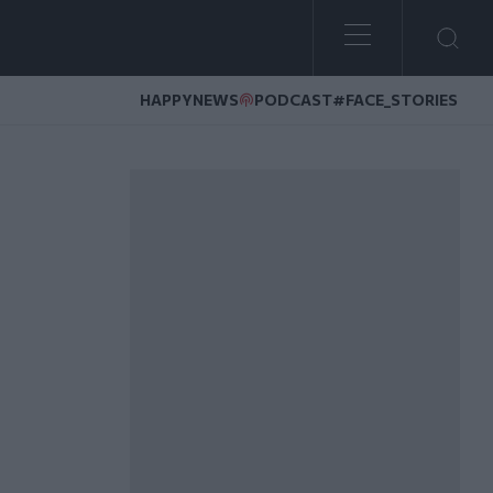
HAPPYNEWS
PODCAST
#FACE_STORIES
ς, συνελήφθησαν οι ιδιοκτήτες