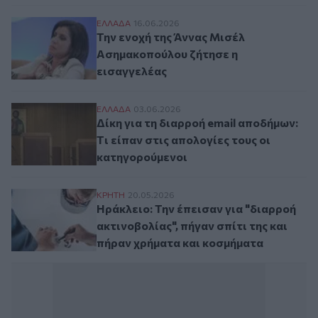
Την ενοχή της Άννας Μισέλ Ασημακοπούλο
ΕΛΛAΔΑ
16.06.2026
Την ενοχή της Άννας Μισέλ
Ασημακοπούλου ζήτησε η
εισαγγελέας
Δίκη για τη διαρροή email αποδήμων: Tι ε
ΕΛΛAΔΑ
03.06.2026
Δίκη για τη διαρροή email αποδήμων:
Tι είπαν στις απολογίες τους οι
κατηγορούμενοι
Ηράκλειο: Την έπεισαν για "διαρροή ακτιν
ΚΡΗΤΗ
20.05.2026
Ηράκλειο: Την έπεισαν για "διαρροή
ακτινοβολίας", πήγαν σπίτι της και
πήραν χρήματα και κοσμήματα