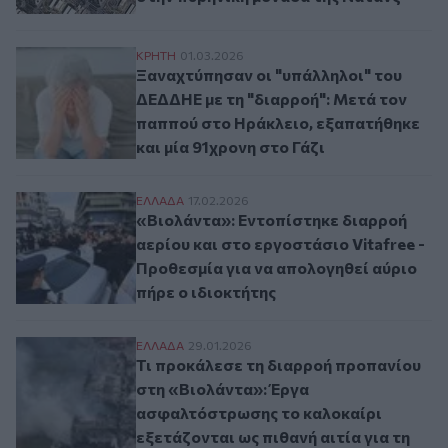
Ξαναχτύπησαν οι "υπάλληλοι" του ΔΕΔΔΗΕ
ΚΡΗΤΗ
01.03.2026
Ξαναχτύπησαν οι "υπάλληλοι" του
ΔΕΔΔΗΕ με τη "διαρροή": Μετά τον
παππού στο Ηράκλειο, εξαπατήθηκε
και μία 91χρονη στο Γάζι
«Βιολάντα»: Εντοπίστηκε διαρροή αερίου 
ΕΛΛAΔΑ
17.02.2026
«Βιολάντα»: Εντοπίστηκε διαρροή
αερίου και στο εργοστάσιο Vitafree -
Προθεσμία για να απολογηθεί αύριο
πήρε ο ιδιοκτήτης
Τι προκάλεσε τη διαρροή προπανίου στη 
ΕΛΛAΔΑ
29.01.2026
Τι προκάλεσε τη διαρροή προπανίου
στη «Βιολάντα»: Έργα
ασφαλτόστρωσης το καλοκαίρι
εξετάζονται ως πιθανή αιτία για τη