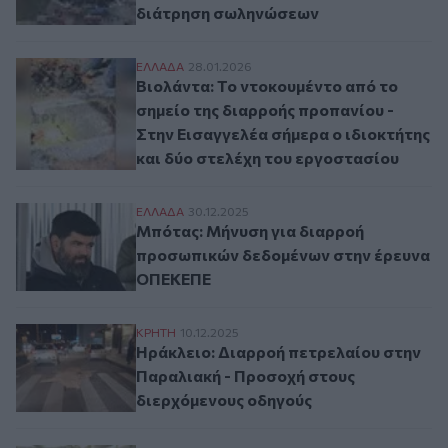
διάτρηση σωληνώσεων
Βιολάντα: Το ντοκουμέντο από το σημείο 
ΕΛΛAΔΑ
28.01.2026
Βιολάντα: Το ντοκουμέντο από το
σημείο της διαρροής προπανίου -
Στην Εισαγγελέα σήμερα ο ιδιοκτήτης
και δύο στελέχη του εργοστασίου
Μπότας: Μήνυση για διαρροή προσωπικ
ΕΛΛAΔΑ
30.12.2025
Μπότας: Μήνυση για διαρροή
προσωπικών δεδομένων στην έρευνα
ΟΠΕΚΕΠΕ
Ηράκλειο: Διαρροή πετρελαίου στην Παρ
ΚΡΗΤΗ
10.12.2025
Ηράκλειο: Διαρροή πετρελαίου στην
Παραλιακή - Προσοχή στους
διερχόμενους οδηγούς