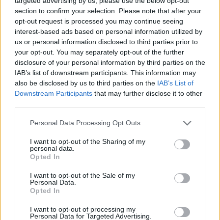
Current page
targeted advertising by us, please use the below opt-out
1
Προηγούμενη σελίδα
Next page
section to confirm your selection. Please note that after your
opt-out request is processed you may continue seeing
interest-based ads based on personal information utilized by
us or personal information disclosed to third parties prior to
your opt-out. You may separately opt-out of the further
Ροή ειδήσεων
Δημοφιλή
disclosure of your personal information by third parties on the
IAB’s list of downstream participants. This information may
also be disclosed by us to third parties on the
IAB’s List of
10:57
Downstream Participants
that may further disclose it to other
Τροχαίο στις Σέρρες: «Διαλύθηκαν» τα αυτοκίνητα από
third parties.
τη μετωπική σύγκρουση
Personal Data Processing Opt Outs
10:46
I want to opt-out of the Sharing of my
Ξεπέρασαν τις 4.000 τα κρούσματα Εμπολα στο Κονγκό
personal data.
Opted In
10:39
Ευτύχιος Σαρτζετάκης: Οι πυρκαγιές έχουν τεράστιο
I want to opt-out of the Sale of my
Personal Data.
οικονομικό κόστος
Opted In
10:38
I want to opt-out of processing my
Εξιχνιάστηκαν δύο εμπρησμοί στο Ρέθυμνο - Δικογραφία
Personal Data for Targeted Advertising.