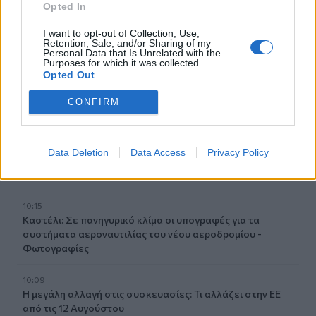
Opted In
σε βάρος δύο ανδρών
I want to opt-out of Collection, Use,
10:36
Retention, Sale, and/or Sharing of my
Personal Data that Is Unrelated with the
Εκ περιτροπής η κυκλοφορία έξω από το ΙΤΕ λόγω των
Purposes for which it was collected.
έργων για το νέο πεζοδρόμιο (video)
Opted Out
10:26
CONFIRM
Στα Χανιά ο Κυριάκος Μητσοτάκης
10:17
Data Deletion
Data Access
Privacy Policy
Προσοχή! Ο ΕΦΚΑ… δαγκώνει τους ανυποψίαστους
πολίτες!
10:15
Καστέλι: Σε πανηγυρικό κλίμα οι υπογραφές για τα
συστήματα αεροναυτιλίας του νέου αεροδρομίου -
Φωτογραφίες
10:09
Η μεγάλη αλλαγή στις συσκευασίες: Τι αλλάζει στην ΕΕ
από τις 12 Αυγούστου