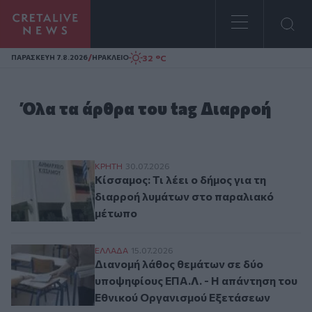
Homepage
/
32 °C
ΠΑΡΑΣΚΕΥΗ 7.8.2026
ΗΡΑΚΛΕΙΟ
Όλα τα άρθρα του tag Διαρροή
Κίσσαμος: Τι λέει ο δήμος για τη διαρρο
ΚΡΗΤΗ
30.07.2026
Κίσσαμος: Τι λέει ο δήμος για τη
διαρροή λυμάτων στο παραλιακό
μέτωπο
Διανομή λάθος θεμάτων σε δύο υποψηφίο
ΕΛΛAΔΑ
15.07.2026
Διανομή λάθος θεμάτων σε δύο
υποψηφίους ΕΠΑ.Λ. - Η απάντηση του
Εθνικού Οργανισμού Εξετάσεων