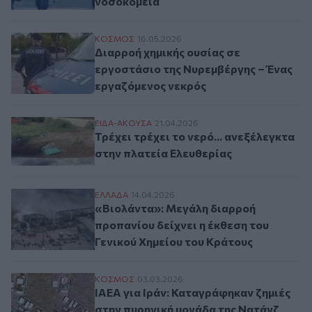
νοσοκομεία
Διαρροή χημικής ουσίας σε εργοστάσιο τ
ΚΟΣΜΟΣ
16.05.2026
Διαρροή χημικής ουσίας σε
εργοστάσιο της Νυρεμβέργης – Ένας
εργαζόμενος νεκρός
Τρέχει τρέχει το νερό... ανεξέλεγκτα στη
ΕΙΔΑ-ΑΚΟΥΣΑ
21.04.2026
Τρέχει τρέχει το νερό... ανεξέλεγκτα
στην πλατεία Ελευθερίας
«Βιολάντα»: Μεγάλη διαρροή προπανίου δ
ΕΛΛAΔΑ
14.04.2026
«Βιολάντα»: Μεγάλη διαρροή
προπανίου δείχνει η έκθεση του
Γενικού Χημείου του Κράτους
IAEA για Ιράν: Καταγράφηκαν ζημιές στην
ΚΟΣΜΟΣ
03.03.2026
IAEA για Ιράν: Καταγράφηκαν ζημιές
στην πυρηνική μονάδα της Νατάνζ