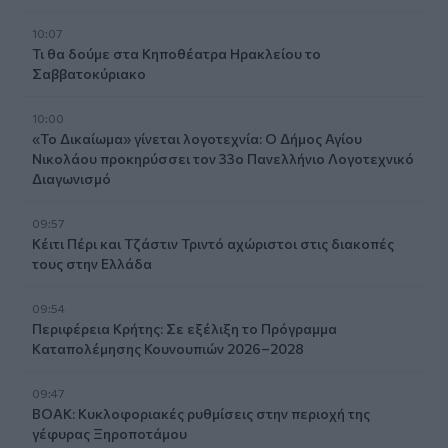
10:07
Τι θα δούμε στα Κηποθέατρα Ηρακλείου το
Σαββατοκύριακο
10:00
«Το Δικαίωμα» γίνεται λογοτεχνία: Ο Δήμος Αγίου
Νικολάου προκηρύσσει τον 33ο Πανελλήνιο Λογοτεχνικό
Διαγωνισμό
09:57
Κέιτι Πέρι και Τζάστιν Τριντό αχώριστοι στις διακοπές
τους στην Ελλάδα
09:54
Περιφέρεια Κρήτης: Σε εξέλιξη το Πρόγραμμα
Καταπολέμησης Κουνουπιών 2026–2028
09:47
ΒΟΑΚ: Κυκλοφοριακές ρυθμίσεις στην περιοχή της
γέφυρας Ξηροποτάμου