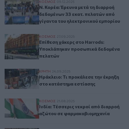
Ν. Κορέα: Έρευνα μετά τη διαρροή δεδομ
ΚΟΣΜΟΣ
09.12.2025
Ν. Κορέα: Έρευνα μετά τη διαρροή
δεδομένων 33 εκατ. πελατών από
γίγαντα του ηλεκτρονικού εμπορίου
Επίθεση χάκερς στο Harrods: Υποκλάπηκ
ΚΟΣΜΟΣ
27.09.2025
Επίθεση χάκερς στο Harrods:
Υποκλάπηκαν προσωπικά δεδομένα
πελατών
Ηράκλειο: Τι προκάλεσε την έκρηξη στο 
ΚΡΗΤΗ
24.09.2025
Ηράκλειο: Τι προκάλεσε την έκρηξη
στο κατάστημα εστίασης
Ινδία: Τέσσερις νεκροί από διαρροή αζώ
ΚΟΣΜΟΣ
21.08.2025
Ινδία: Τέσσερις νεκροί από διαρροή
αζώτου σε φαρμακοβιομηχανία