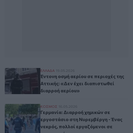
Έντονη οσμή αερίου σε περιοχές της Αττικ
ΕΛΛAΔΑ
19.05.2026
Έντονη οσμή αερίου σε περιοχές της
Αττικής: «Δεν έχει διαπιστωθεί
διαρροή αερίου»
Γερμανία: Διαρροή χημικών σε εργοστάσι
ΚΟΣΜΟΣ
16.05.2026
Γερμανία: Διαρροή χημικών σε
εργοστάσιο στη Νυρεμβέργη - Ένας
νεκρός, πολλοί εργαζόμενοι σε