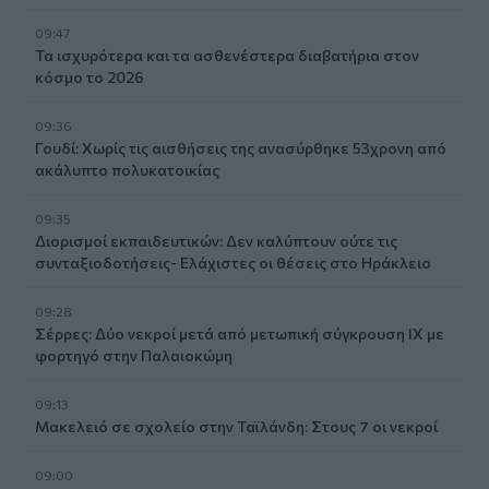
09:47
Τα ισχυρότερα και τα ασθενέστερα διαβατήρια στον
κόσμο το 2026
09:36
Γουδί: Χωρίς τις αισθήσεις της ανασύρθηκε 53χρονη από
ακάλυπτο πολυκατοικίας
09:35
Διορισμοί εκπαιδευτικών: Δεν καλύπτουν ούτε τις
συνταξιοδοτήσεις- Ελάχιστες οι θέσεις στο Ηράκλειο
09:28
Σέρρες: Δύο νεκροί μετά από μετωπική σύγκρουση ΙΧ με
φορτηγό στην Παλαιοκώμη
09:13
Μακελειό σε σχολείο στην Ταϊλάνδη: Στους 7 οι νεκροί
09:00