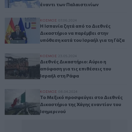
έναντι των Παλαιστινίων
Η Ισπανία ζητά από το Διεθνές Δικαστήρι
ΚΟΣΜΟΣ
07.06.2024
Η Ισπανία ζητά από το Διεθνές
Δικαστήριο να παρέμβει στην
υπόθεση κατά του Ισραήλ για τη Γάζα
Διεθνές Δικαστήριο: Αύριο η απόφαση για 
ΚΟΣΜΟΣ
23.05.2024
Διεθνές Δικαστήριο: Αύριο η
απόφαση για τις επιθέσεις του
Ισραήλ στη Ράφα
Το Μεξικό προσφεύγει στο Διεθνές Δικαστ
ΚΟΣΜΟΣ
08.04.2024
Το Μεξικό προσφεύγει στο Διεθνές
Δικαστήριο της Χάγης εναντίον του
Ισημερινού