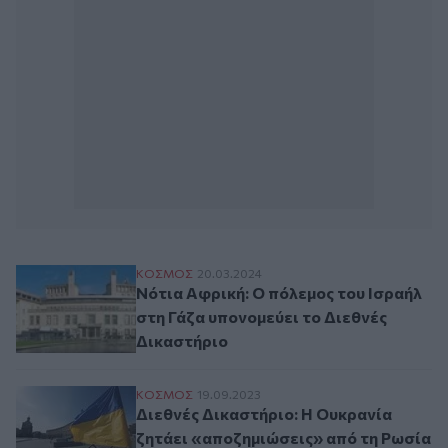
Νότια Αφρική: Ο πόλεμος του Ισραήλ στη 
ΚΟΣΜΟΣ
20.03.2024
Νότια Αφρική: Ο πόλεμος του Ισραήλ
στη Γάζα υπονομεύει το Διεθνές
Δικαστήριο
Διεθνές Δικαστήριο: Η Ουκρανία ζητάει 
ΚΟΣΜΟΣ
19.09.2023
Διεθνές Δικαστήριο: Η Ουκρανία
ζητάει «αποζημιώσεις» από τη Ρωσία