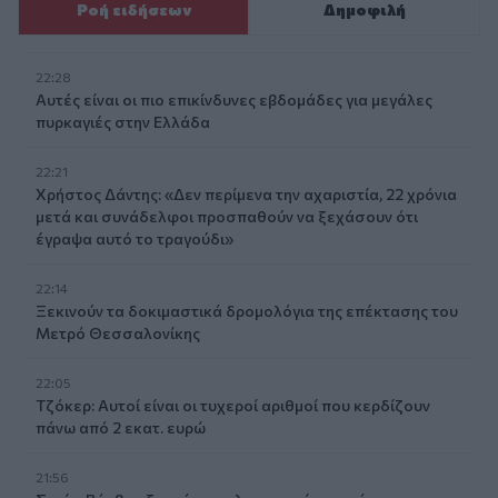
Ροή ειδήσεων
Δημοφιλή
22:28
Αυτές είναι οι πιο επικίνδυνες εβδομάδες για μεγάλες
πυρκαγιές στην Ελλάδα
22:21
Χρήστος Δάντης: «Δεν περίμενα την αχαριστία, 22 χρόνια
μετά και συνάδελφοι προσπαθούν να ξεχάσουν ότι
έγραψα αυτό το τραγούδι»
22:14
Ξεκινούν τα δοκιμαστικά δρομολόγια της επέκτασης του
Μετρό Θεσσαλονίκης
22:05
Τζόκερ: Αυτοί είναι οι τυχεροί αριθμοί που κερδίζουν
πάνω από 2 εκατ. ευρώ
21:56