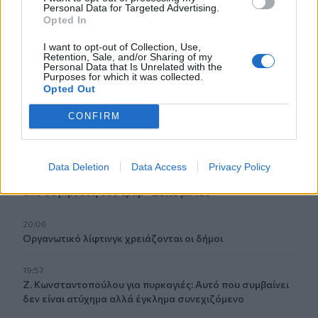
Personal Data for Targeted Advertising.
ερωτηματικά
Opted In
20:29
I want to opt-out of Collection, Use,
Retention, Sale, and/or Sharing of my
Ιεράπετρα: Χειροπέδες σε 20χρονο φερόμενο διακινητή
Personal Data that Is Unrelated with the
για την «καραβιά» με τους 45 μετανάστες
Purposes for which it was collected.
Opted Out
20:21
CONFIRM
Λιμάνι Ηρακλείου: Έμπλεξε ο κάβος στην προπέλα του
πλοίου!
20:15
Data Deletion
Data Access
Privacy Policy
Γερμανία: Τουλάχιστον 25 τραυματίες, οι επτά σοβαρά,
από σύγκρουση δύο τραμ - Δείτε βίντεο
20:06
Οργανωτικό λίφτινγκ χρειάζονται οι δήμοι
19:57
Ζ. Κωνσταντοπούλου για πυρκαγιές: Αυτό που συμβαίνει
δεν είναι ατύχημα αλλά έγκλημα συνεχιζόμενο