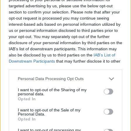
Σόφιας
targeted advertising by us, please use the below opt-out
section to confirm your selection. Please note that after your
opt-out request is processed you may continue seeing
21:07
interest-based ads based on personal information utilized by
Καιρός: Βοριάδες και ζέστη την Παρασκευή (07/08) στην
Κρήτη
us or personal information disclosed to third parties prior to
your opt-out. You may separately opt-out of the further
disclosure of your personal information by third parties on the
21:07
IAB’s list of downstream participants. This information may
Γιατί δεν έσωσα το κουτάβι: Τι αναφέρει ο ερευνητής που
also be disclosed by us to third parties on the
IAB’s List of
κατέγραφε τη συμβίωση του μικρού σκυλιού με αγέλη
λύκων
Downstream Participants
that may further disclose it to other
third parties.
21:00
Personal Data Processing Opt Outs
Χανιά: Τραγούδια που κουβαλούν ιστορίες και
αναμνήσεις στο Αρχαιολογικό Μουσείο
I want to opt-out of the Sharing of my
personal data.
Opted In
20:49
Στην Κρήτη ο υπ. Υποδομών Χρίστος Δήμας: «Προχωρούν
I want to opt-out of the Sale of my
τα έργα σε όλο το μήκος του ΒΟΑΚ»
Personal Data.
Opted In
20:42
Νορβηγία: Μυστηριώδεις θάνατοι ταράνδων δημιουργούν
I want to opt-out of processing my