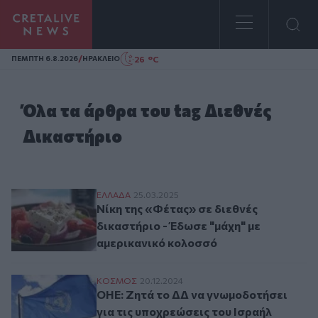
Homepage
/
26 °C
ΠΕΜΠΤΗ 6.8.2026
ΗΡΑΚΛΕΙΟ
Όλα τα άρθρα του tag Διεθνές
Δικαστήριο
Νίκη της «Φέτας» σε διεθνές δικαστήριο 
ΕΛΛAΔΑ
25.03.2025
Νίκη της «Φέτας» σε διεθνές
δικαστήριο - Έδωσε "μάχη" με
αμερικανικό κολοσσό
ΟΗΕ: Ζητά το ΔΔ να γνωμοδοτήσει για τις
ΚΟΣΜΟΣ
20.12.2024
ΟΗΕ: Ζητά το ΔΔ να γνωμοδοτήσει
για τις υποχρεώσεις του Ισραήλ