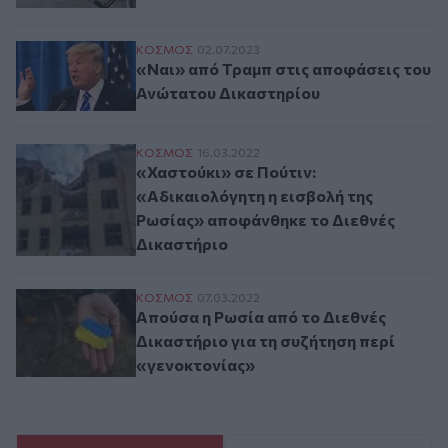
«Ναι» από Τραμπ στις αποφάσεις του Αν
ΚΟΣΜΟΣ
02.07.2023
«Ναι» από Τραμπ στις αποφάσεις του
Ανώτατου Δικαστηρίου
«Χαστούκι» σε Πούτιν: «Αδικαιολόγητη η
ΚΟΣΜΟΣ
16.03.2022
«Χαστούκι» σε Πούτιν:
«Αδικαιολόγητη η εισβολή της
Ρωσίας» αποφάνθηκε το Διεθνές
Δικαστήριο
Απούσα η Ρωσία από το Διεθνές Δικαστήρι
ΚΟΣΜΟΣ
07.03.2022
Απούσα η Ρωσία από το Διεθνές
Δικαστήριο για τη συζήτηση περί
«γενοκτονίας»