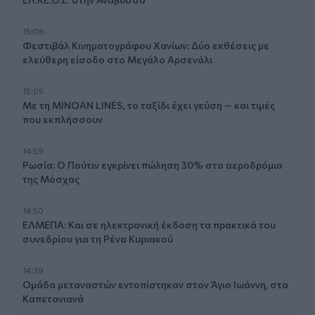
15:08
Φεστιβάλ Κινηματογράφου Χανίων: Δύο εκθέσεις με
ελεύθερη είσοδο στο Μεγάλο Αρσενάλι
15:05
Με τη MINOAN LINES, το ταξίδι έχει γεύση — και τιμές
που εκπλήσσουν
14:59
Ρωσία: Ο Πούτιν εγκρίνει πώληση 30% στο αεροδρόμιο
της Μόσχας
14:50
ΕΛΜΕΠΑ: Και σε ηλεκτρονική έκδοση τα πρακτικά του
συνεδρίου για τη Ρένα Κυριακού
14:39
Ομάδα μεταναστών εντοπίστηκαν στον Άγιο Ιωάννη, στα
Καπετανιανά