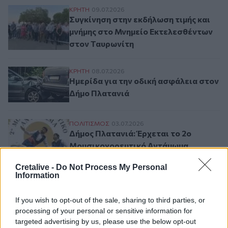
Συγκίνηση στην εκδήλωση τιμής και μνήμ
ΚΡΗΤΗ
09.07.2026
Συγκίνηση στην εκδήλωση τιμής και
μνήμης στο Μνημείο Εκτελεσθέντων
στον Ταυρωνίτη
Ημερίδα για την οδική ασφάλεια στον Δή
ΚΡΗΤΗ
08.07.2026
Ημερίδα για την οδική ασφάλεια στον
Δήμο Πλατανιά
Δήμος Πλατανιά: Έρχεται το 2ο Μουσικ
ΠΟΛΙΤΙΣΜΟΣ
03.07.2026
Δήμος Πλατανιά: Έρχεται το 2ο
Μουσικοχορευτικό Αντάμωμα
Παραδοσιακών Συλλόγων
Cretalive -
Do Not Process My Personal
Information
Σελιδοποίηση
If you wish to opt-out of the sale, sharing to third parties, or
Current page
1
Προηγούμενη σελίδα
Next page
processing of your personal or sensitive information for
targeted advertising by us, please use the below opt-out