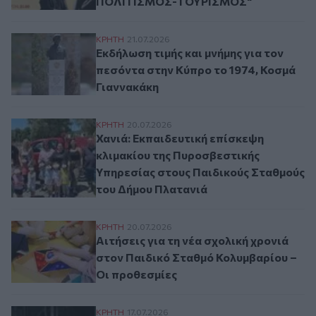
ΠΟΛΙΤΙΣΜΟΣ-ΤΟΥΡΙΣΜΟΣ"
Εκδήλωση τιμής και μνήμης για τον πεσόν
ΚΡΗΤΗ
21.07.2026
Εκδήλωση τιμής και μνήμης για τον
πεσόντα στην Κύπρο το 1974, Κοσμά
Γιαννακάκη
Χανιά: Εκπαιδευτική επίσκεψη κλιμακίου
ΚΡΗΤΗ
20.07.2026
Χανιά: Εκπαιδευτική επίσκεψη
κλιμακίου της Πυροσβεστικής
Υπηρεσίας στους Παιδικούς Σταθμούς
του Δήμου Πλατανιά
Αιτήσεις για τη νέα σχολική χρονιά στον
ΚΡΗΤΗ
20.07.2026
Αιτήσεις για τη νέα σχολική χρονιά
στον Παιδικό Σταθμό Κολυμβαρίου –
Οι προθεσμίες
Με επιτυχία πραγματοποιήθηκε το 2ο Μ
ΚΡΗΤΗ
17.07.2026