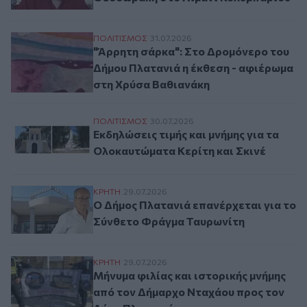
"Άρρητη σάρκα": Στο Δρομόνερο του Δήμ
ΠΟΛΙΤΙΣΜΟΣ
31.07.2026
"Άρρητη σάρκα": Στο Δρομόνερο του
Δήμου Πλατανιά η έκθεση - αφιέρωμα
στη Χρύσα Βαθιανάκη
Εκδηλώσεις τιμής και μνήμης για τα Ολοκ
ΠΟΛΙΤΙΣΜΟΣ
30.07.2026
Εκδηλώσεις τιμής και μνήμης για τα
Ολοκαυτώματα Κερίτη και Σκινέ
Ο Δήμος Πλατανιά επανέρχεται για το Σ
ΚΡΗΤΗ
29.07.2026
Ο Δήμος Πλατανιά επανέρχεται για το
Σύνθετο Φράγμα Ταυρωνίτη
Μήνυμα φιλίας και ιστορικής μνήμης από
ΚΡΗΤΗ
29.07.2026
Μήνυμα φιλίας και ιστορικής μνήμης
από τον Δήμαρχο Νταχάου προς τον