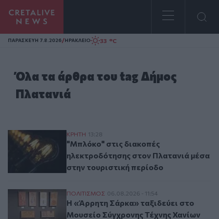
Homepage
/
33 °C
ΠΑΡΑΣΚΕΥΗ 7.8.2026
ΗΡΑΚΛΕΙΟ
Όλα τα άρθρα του tag Δήμος
Πλατανιά
"Μπλόκο" στις διακοπές ηλεκτροδότησης 
ΚΡΗΤΗ
13:28
"Μπλόκο" στις διακοπές
ηλεκτροδότησης στον Πλατανιά μέσα
στην τουριστική περίοδο
Η «Άρρητη Σάρκα» ταξιδεύει στο Μουσεί
ΠΟΛΙΤΙΣΜΟΣ
06.08.2026 - 11:54
Η «Άρρητη Σάρκα» ταξιδεύει στο
Μουσείο Σύγχρονης Τέχνης Χανίων