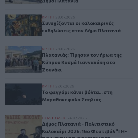
Δήμο Πλατανιά
Συνεχίζονται οι καλοκαιρινές εκδηλώσει
ΚΡΗΤΗ
28.07.2026
Συνεχίζονται οι καλοκαιρινές
εκδηλώσεις στον Δήμο Πλατανιά
Πλατανιάς: Τίμησαν τον ήρωα της Κύπρου
ΚΡΗΤΗ
28.07.2026
Πλατανιάς: Τίμησαν τον ήρωα της
Κύπρου Κοσμά Γιαννακάκη στο
Ζουνάκι
Το φεγγάρι κάνει βόλτα... στη Μαραθοκε
ΚΡΗΤΗ
27.07.2026
Το φεγγάρι κάνει βόλτα... στη
Μαραθοκεφάλα Σπηλιάς
Δήμος Πλατανιά - Πολιτιστικό Καλοκαί
ΠΟΛΙΤΙΣΜΟΣ
24.07.2026
Δήμος Πλατανιά - Πολιτιστικό
Καλοκαίρι 2026: 16ο Φεστιβάλ "ΓΗ-