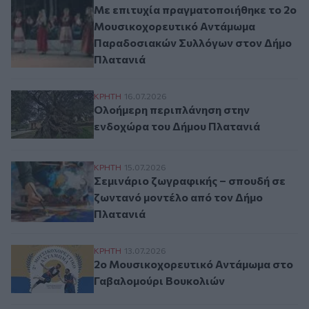
Με επιτυχία πραγματοποιήθηκε το 2ο
Μουσικοχορευτικό Αντάμωμα
Παραδοσιακών Συλλόγων στον Δήμο
Πλατανιά
Ολοήμερη περιπλάνηση στην ενδοχώρα τ
ΚΡΗΤΗ
16.07.2026
Ολοήμερη περιπλάνηση στην
ενδοχώρα του Δήμου Πλατανιά
Σεμινάριο ζωγραφικής – σπουδή σε ζωντα
ΚΡΗΤΗ
15.07.2026
Σεμινάριο ζωγραφικής – σπουδή σε
ζωντανό μοντέλο από τον Δήμο
Πλατανιά
2ο Μουσικοχορευτικό Αντάμωμα στο Γαβ
ΚΡΗΤΗ
13.07.2026
2ο Μουσικοχορευτικό Αντάμωμα στο
Γαβαλομούρι Βουκολιών