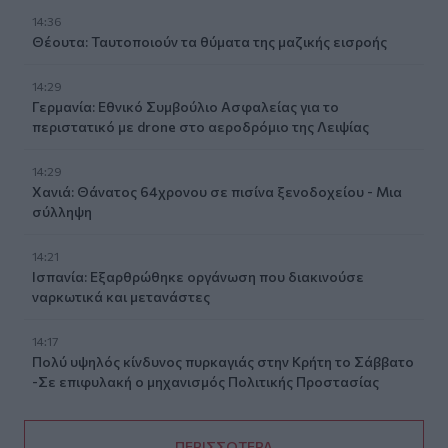
14:36
Θέουτα: Ταυτοποιούν τα θύματα της μαζικής εισροής
14:29
Γερμανία: Εθνικό Συμβούλιο Ασφαλείας για το
περιστατικό με drone στο αεροδρόμιο της Λειψίας
14:29
Χανιά: Θάνατος 64χρονου σε πισίνα ξενοδοχείου - Μια
σύλληψη
14:21
Ισπανία: Εξαρθρώθηκε οργάνωση που διακινούσε
ναρκωτικά και μετανάστες
14:17
Πολύ υψηλός κίνδυνος πυρκαγιάς στην Κρήτη το Σάββατο
-Σε επιφυλακή ο μηχανισμός Πολιτικής Προστασίας
ΠΕΡΙΣΣΟΤΕΡΑ