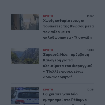
ΚΡΗΤΗ
14:02
Χωρίς καθαρίστριες οι
τουαλέτες της Κνωσού μετά
τον σάλο με τα
φιλοδωρήματα - Τί συνέβη
ΚΡΗΤΗ
13:18
Σαμαριά: Νέα παρέμβαση
Καλογερή για τα
κλεισίματα του Φαραγγιού
- "Πολλές φορές είναι
αδικαιολόγητα"
ΚΡΗΤΗ
10:38
Εξιχνιάστηκαν δύο
εμπρησμοί στο Ρέθυμνο -