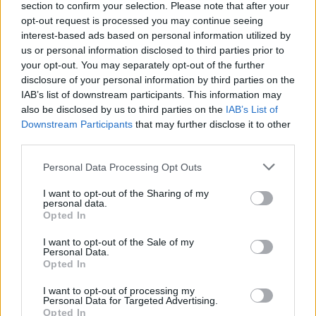
section to confirm your selection. Please note that after your
opt-out request is processed you may continue seeing
interest-based ads based on personal information utilized by
Ροή ειδήσεων
Δημοφιλή
us or personal information disclosed to third parties prior to
your opt-out. You may separately opt-out of the further
disclosure of your personal information by third parties on the
15:54
IAB’s list of downstream participants. This information may
Ο Γ. Αγριμανάκης Αντιδήμαρχος Υπηρεσίας το Σάββατο 8
also be disclosed by us to third parties on the
IAB’s List of
και την Κυριακή 9 Αυγούστου
Downstream Participants
that may further disclose it to other
third parties.
15:48
Δυτική Αττική: Ολοκληρώθηκαν οι αυτοψίες στις
Personal Data Processing Opt Outs
πυρόπληκτες περιοχές
I want to opt-out of the Sharing of my
personal data.
15:43
Opted In
Εντυπωσιάζουν οι εικόνες από το νέο αεροδρόμιο στο
Καστέλλι- Δείτε βίντεο
I want to opt-out of the Sale of my
Personal Data.
Opted In
15:38
Πολιτική Προστασία: Νέα εναέρια μέσα και τεχνολογία
I want to opt-out of processing my
Personal Data for Targeted Advertising.
Opted In