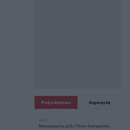
ύζυγός της
Ροή ειδήσεων
Δημοφιλή
04:11
 ο αστυνομικός
Μαγειρεμένο ρύζι: Πόσο διατηρείται