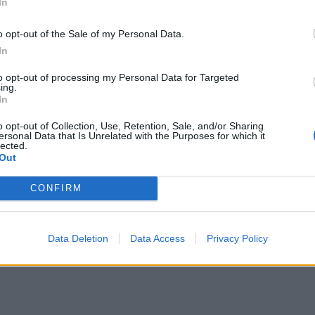
In
o opt-out of the Sale of my Personal Data.
In
to opt-out of processing my Personal Data for Targeted
ing.
ράμα: Νεκρός 14χρονος σε τροχαίο - Οδηγούσε αγροτικό μα
In
η Δράμα: Νεκρός 14χρονος σε τροχαίο -
ροτικό μαζί με άλλους ανήλικους
o opt-out of Collection, Use, Retention, Sale, and/or Sharing
ersonal Data that Is Unrelated with the Purposes for which it
lected.
Out
CONFIRM
ε δασική έκταση στην περιοχή Λευκόγεια
Data Deletion
Data Access
Privacy Policy
ά σε δασική έκταση στην περιοχή Λευκόγεια