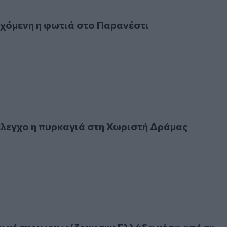
ενη η φωτιά στο Παρανέστι
χόμενη η φωτιά στο Παρανέστι
γχο η πυρκαγιά στη Χωριστή Δράμας
έλεγχο η πυρκαγιά στη Χωριστή Δράμας
όσμου γνωρίζουν την Ελλάδα μέσα από τη γλώσσα και τον πο