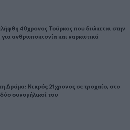
θη 40χρονος Τούρκος που διώκεται στην πατρίδα του για 
ελήφθη 40χρονος Τούρκος που διώκεται στην
 για ανθρωποκτονία και ναρκωτικά
ράμα: Νεκρός 21χρονος σε τροχαίο, στο νοσοκομείο δύο συ
η Δράμα: Νεκρός 21χρονος σε τροχαίο, στο
δύο συνομήλικοί του