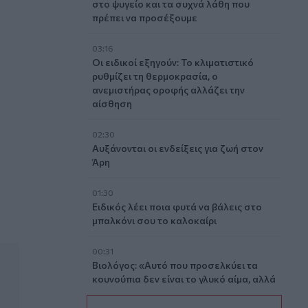
στο ψυγείο και τα συχνά λάθη που
πρέπει να προσέξουμε
03:16
Οι ειδικοί εξηγούν: Το κλιματιστικό
ρυθμίζει τη θερμοκρασία, ο
ανεμιστήρας οροφής αλλάζει την
αίσθηση
νομικός
02:30
Αυξάνονται οι ενδείξεις για ζωή στον
Άρη
01:30
Ειδικός λέει ποια φυτά να βάλεις στο
μπαλκόνι σου το καλοκαίρι
00:31
Βιολόγος: «Αυτό που προσελκύει τα
κουνούπια δεν είναι το γλυκό αίμα, αλλά
οι χημικές ενώσεις που εκπέμπουμε»