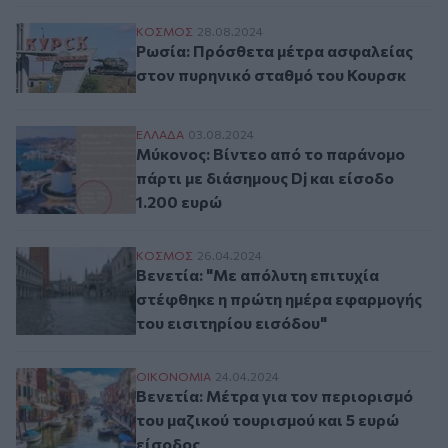
Ρωσία: Πρόσθετα μέτρα ασφαλείας στον 
ΚΟΣΜΟΣ
28.08.2024
Ρωσία: Πρόσθετα μέτρα ασφαλείας
στον πυρηνικό σταθμό του Κουρσκ
Μύκονος: Βίντεο από το παράνομο πάρτι μ
ΕΛΛAΔΑ
03.08.2024
Μύκονος: Βίντεο από το παράνομο
πάρτι με διάσημους Dj και είσοδο
1.200 ευρώ
Βενετία: "Με απόλυτη επιτυχία στέφθηκε 
ΚΟΣΜΟΣ
26.04.2024
Βενετία: "Με απόλυτη επιτυχία
στέφθηκε η πρώτη ημέρα εφαρμογής
του εισιτηρίου εισόδου"
Βενετία: Μέτρα για τον περιορισμό του μ
ΟΙΚΟΝΟΜΙΑ
24.04.2024
Βενετία: Μέτρα για τον περιορισμό
του μαζικού τουρισμού και 5 ευρώ
είσοδος