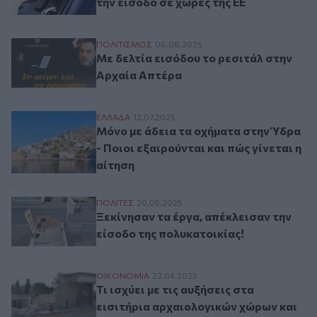
την είσοδο σε χώρες της ΕΕ
Με δελτία εισόδου το ρεσιτάλ στην Αρχα
ΠΟΛΙΤΙΣΜΟΣ
06.08.2025
Με δελτία εισόδου το ρεσιτάλ στην
Αρχαία Απτέρα
Μόνο με άδεια τα οχήματα στην Ύδρα - Ποι
ΕΛΛAΔΑ
12.07.2025
Μόνο με άδεια τα οχήματα στην Ύδρα
- Ποιοι εξαιρούνται και πώς γίνεται η
αίτηση
Ξεκίνησαν τα έργα, απέκλεισαν την είσοδ
ΠΟΛΙΤΕΣ
20.05.2025
Ξεκίνησαν τα έργα, απέκλεισαν την
είσοδο της πολυκατοικίας!
Τι ισχύει με τις αυξήσεις στα εισιτήρια 
ΟΙΚΟΝΟΜΙΑ
22.04.2025
Τι ισχύει με τις αυξήσεις στα
εισιτήρια αρχαιολογικών χώρων και