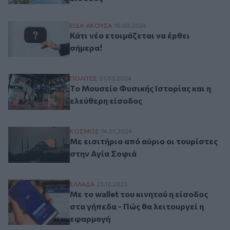
Κάτι νέο ετοιμάζεται να έρθει σήμερα!
ΕΙΔΑ-ΑΚΟΥΣΑ
10.03.2024
Κάτι νέο ετοιμάζεται να έρθει
σήμερα!
Το Μουσείο Φυσικής Ιστορίας και η ελεύθ
ΠΟΛΙΤΕΣ
01.03.2024
Το Μουσείο Φυσικής Ιστορίας και η
ελεύθερη είσοδος
Με εισιτήριο από αύριο οι τουρίστες στην
ΚΟΣΜΟΣ
14.01.2024
Με εισιτήριο από αύριο οι τουρίστες
στην Αγία Σοφιά
Με το wallet του κινητού η είσοδος στα γ
ΕΛΛAΔΑ
23.12.2023
Με το wallet του κινητού η είσοδος
στα γήπεδα - Πώς θα λειτουργεί η
εφαρμογή