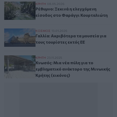
Ρέθυμνο: Ξεκινά η ελεγχόμενη είσοδος σ
ΚΡΗΤΗ
08.05.2026
Ρέθυμνο: Ξεκινά η ελεγχόμενη
είσοδος στο Φαράγγι Κουρταλιώτη
Γαλλία: Ακριβότερα τα μουσεία για τους 
ΚΟΣΜΟΣ
13.01.2026
Γαλλία: Ακριβότερα τα μουσεία για
τους τουρίστες εκτός ΕΕ
Κνωσός: Μια νέα πύλη για το εμβληματικό
ΚΡΗΤΗ
23.11.2025
Κνωσός: Μια νέα πύλη για το
εμβληματικό ανάκτορο της Μινωικής
Κρήτης (εικόνες)