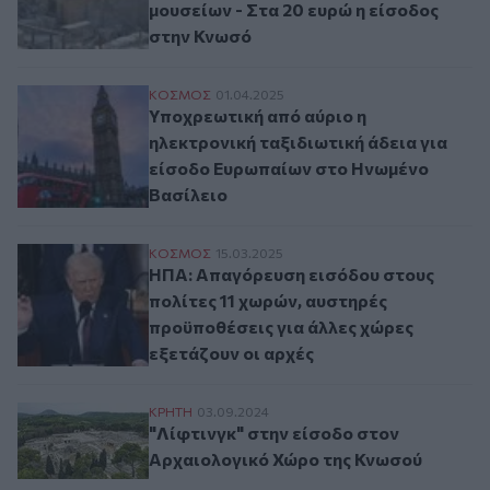
μουσείων - Στα 20 ευρώ η είσοδος
στην Κνωσό
Υποχρεωτική από αύριο η ηλεκτρονική τα
ΚΟΣΜΟΣ
01.04.2025
Υποχρεωτική από αύριο η
ηλεκτρονική ταξιδιωτική άδεια για
είσοδο Ευρωπαίων στο Ηνωμένο
Βασίλειο
ΗΠΑ: Απαγόρευση εισόδου στους πολίτες 
ΚΟΣΜΟΣ
15.03.2025
ΗΠΑ: Απαγόρευση εισόδου στους
πολίτες 11 χωρών, αυστηρές
προϋποθέσεις για άλλες χώρες
εξετάζουν οι αρχές
"Λίφτινγκ" στην είσοδο στον Αρχαιολογι
ΚΡΗΤΗ
03.09.2024
"Λίφτινγκ" στην είσοδο στον
Αρχαιολογικό Χώρο της Κνωσού