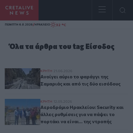
Homepage
/
32 °C
ΠΕΜΠΤΗ 6.8.2026
ΗΡΑΚΛΕΙΟ
Όλα τα άρθρα του tag Είσοδος
Ανοίγει αύριο το φαράγγι της Σαμαριάς κα
ΚΡΗΤΗ
21.06.2026
Ανοίγει αύριο το φαράγγι της
Σαμαριάς και από τις δύο εισόδους
Αεροδρόμιο Ηρακλείου: Security και άλλες 
ΚΡΗΤΗ
12.05.2026
Αεροδρόμιο Ηρακλείου: Security και
άλλες ρυθμίσεις για να πάψει το
πορτάκι να είναι... της ντροπής