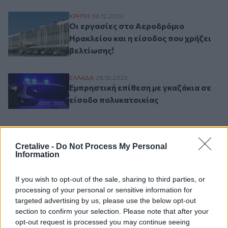
Οι εργασίες στο Αεροδρόμιο Ηρακλείου κα
ΚΡΗΤΗ
06.12.2023
Οι εργασίες στο Αεροδρόμιο
Ηρακλείου και η είσοδος που χρήζει
βελτίωσης!
Εμπρηστική επίθεση με γκαζάκια σε είσο
ΕΛΛAΔΑ
28.10.2023
Εμπρηστική επίθεση με γκαζάκια σε
είσοδο πολυκατοικίας
Σελιδοποίηση
Current page
Cretalive -
Do Not Process My Personal
1
Προηγούμενη σελίδα
Next page
Information
If you wish to opt-out of the sale, sharing to third parties, or
processing of your personal or sensitive information for
targeted advertising by us, please use the below opt-out
Ροή ειδήσεων
Δημοφιλή
section to confirm your selection. Please note that after your
opt-out request is processed you may continue seeing