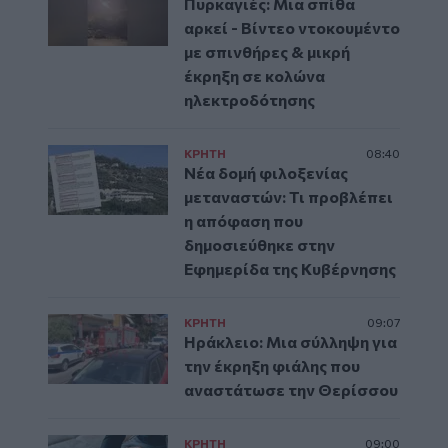
Πυρκαγιές: Μια σπίθα
αρκεί - Βίντεο ντοκουμέντο
με σπινθήρες & μικρή
έκρηξη σε κολώνα
ηλεκτροδότησης
ΚΡΗΤΗ
08:40
Νέα δομή φιλοξενίας
μεταναστών: Τι προβλέπει
η απόφαση που
δημοσιεύθηκε στην
Εφημερίδα της Κυβέρνησης
ΚΡΗΤΗ
09:07
Ηράκλειο: Μια σύλληψη για
την έκρηξη φιάλης που
αναστάτωσε την Θερίσσου
ΚΡΗΤΗ
09:00