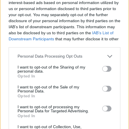
interest-based ads based on personal information utilized by
12:32
us or personal information disclosed to third parties prior to
Το Μουσείο Μόδας στο Μπαθ έλαβε 7,2 εκ. λίρες για τη
your opt-out. You may separately opt-out of the further
μεταφορά σε ιστορικό κτίριο
disclosure of your personal information by third parties on the
IAB’s list of downstream participants. This information may
12:31
also be disclosed by us to third parties on the
IAB’s List of
Φεστιβάλ Κρήτης: Μάγεψε η μουσικοχορευτική
Downstream Participants
that may further disclose it to other
παράσταση "Donna Nobis Pace - Echoes of Hope"» -
third parties.
Κατάμεστο το "Μάνος Χατζιδάκις"
Personal Data Processing Opt Outs
12:30
Ο Ντ. Τραμπ αρνείται ότι αντιμετωπίζει έλλειψη
I want to opt-out of the Sharing of my
personal data.
πυρομαχικών
Opted In
12:23
I want to opt-out of the Sale of my
Personal Data.
Οι φίλοι της ΑΕΚ κάνουν … ανάρπαστα τα εισιτήρια του
Opted In
Super Cup με τον ΟΦΗ!
I want to opt-out of processing my
12:22
Personal Data for Targeted Advertising.
Opted In
ΥΠΠΟ: Αυτοψία της Λ. Μενδώνη στα Αιγόσθενα για τις
επιπτώσεις της πυρκαγιάς
I want to opt-out of Collection, Use,