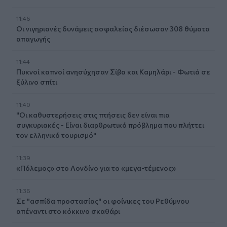
11:46
Οι νιγηριανές δυνάμεις ασφαλείας διέσωσαν 308 θύματα
απαγωγής
11:44
Πυκνοί καπνοί ανησύχησαν Σίβα και Καμηλάρι - Φωτιά σε
ξύλινο σπίτι
11:40
"Οι καθυστερήσεις στις πτήσεις δεν είναι πια
συγκυριακές - Είναι διαρθρωτικό πρόβλημα που πλήττει
τον ελληνικό τουρισμό"
11:39
«Πόλεμος» στο Λονδίνο για το «μεγα-τέμενος»
11:36
Σε "ασπίδα προστασίας" οι φοίνικες του Ρεθύμνου
απέναντι στο κόκκινο σκαθάρι