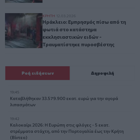
Ηράκλειο: Εμπρησμός πίσω από τη φωτιά
ΚΡΗΤΗ
12.03.2026
Ηράκλειο: Εμπρησμός πίσω από τη
φωτιά στο κατάστημα
εκκλησιαστικών ειδών -
Τραυματίστηκε πυροσβέστης
Ροή ειδήσεων
Δημοφιλή
19:45
Καταβλήθηκαν 33.579.900 εκατ. ευρώ για την αγορά
λιπασμάτων
19:42
Καλοκαίρι 2026: Η Ευρώπη στις φλόγες - 5 εκατ.
στρέμματα στάχτη, από την Πορτογαλία έως την Κρήτη
(Βίντεο)