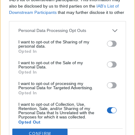
φαρμακείο διακοπών
also be disclosed by us to third parties on the
IAB’s List of
Downstream Participants
that may further disclose it to other
17:24
third parties.
Aποκαλύψεις σοκ για απειλές θανάτου στο Μουντιάλ:
«Θα ανατινάξω τον Μέσι με τέσσερις βόμβες!»
Personal Data Processing Opt Outs
17:22
I want to opt-out of the Sharing of my
personal data.
Δήμος Πλατανιά: Συνεχίζονται οι καλοκαιρινές
Opted In
εκδηλώσεις “Πολιτιστικό Καλοκαίρι 2026, 16ο Φεστιβάλ
Γη - Πολιτισμός- Τουρισμός”
I want to opt-out of the Sale of my
Personal Data.
Opted In
ΠΕΡΙΣΣΟΤΕΡΑ
I want to opt-out of processing my
Personal Data for Targeted Advertising.
Opted In
I want to opt-out of Collection, Use,
Retention, Sale, and/or Sharing of my
Personal Data that Is Unrelated with the
Purposes for which it was collected.
Opted Out
CONFIRM