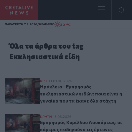
Homepage
/
30 °C
ΠΑΡΑΣΚΕΥΗ 7.8.2026
ΗΡΑΚΛΕΙΟ
Όλα τα άρθρα του tag
Εκκλησιαστικά είδη
Ηράκλειο - Εμπρησμός εκκλησιαστικών ειδ
ΚΡΗΤΗ
01.06.2026
Ηράκλειο - Εμπρησμός
εκκλησιαστικών ειδών: ποια είναι η
γυναίκα που τα έκανε όλα στάχτη
Εμπρησμός Κυρίλλου Λουκάρεως: οι κάμερ
ΚΡΗΤΗ
13.03.2026
Εμπρησμός Κυρίλλου Λουκάρεως: οι
κάμερες «οδηγούν» τις έρευνες