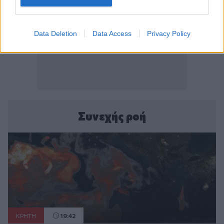
Data Deletion
Data Access
Privacy Policy
Συνεχής ροή
ΚΡΗΤΗ
19:42