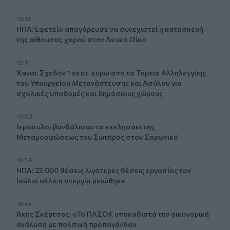
19:18
ΗΠΑ: Εφετείο απαγόρευσε να συνεχιστεί η κατασκευή
της αίθουσας χορού στον Λευκό Οίκο
19:11
Χανιά: Σχεδόν 1 εκατ. ευρώ από το Ταμείο Αλληλεγγύης
του Υπουργείου Μετανάστευσης και Ασύλου για
σχολικές υποδομές και δημόσιους χώρους
19:03
Ιερόσυλοι βανδάλισαν το εκκλησάκι της
Μεταμορφώσεως του Σωτήρος στον Σαρωνικό
18:59
ΗΠΑ: 23.000 θέσεις λιγότερες θέσεις εργασίας τον
Ιούλιο αλλά η ανεργία μειώθηκε
18:45
Άκης Σκέρτσος: «Το ΠΑΣΟΚ υποκαθιστά την οικονομική
ανάλυση με πολιτική προπαγάνδα»