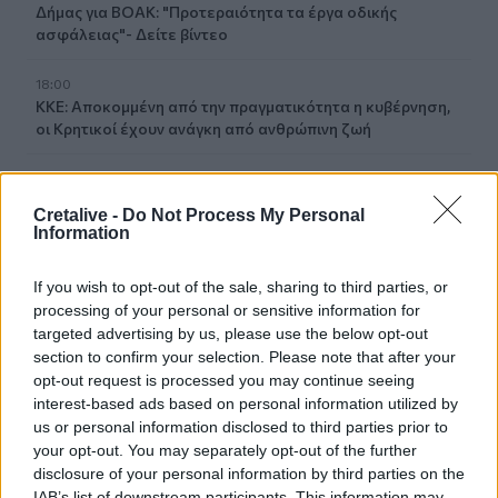
Δήμας για ΒΟΑΚ: "Προτεραιότητα τα έργα οδικής
ασφάλειας"- Δείτε βίντεο
18:00
ΚΚΕ: Αποκομμένη από την πραγματικότητα η κυβέρνηση,
οι Κρητικοί έχουν ανάγκη από ανθρώπινη ζωή
17:57
Ενισχύθηκαν οι πυροσβεστικές δυνάμεις στην πυρκαγιά
Cretalive -
Do Not Process My Personal
σε αγροτοδασική έκταση στο Στεφάνι Κορίνθου
Information
17:40
If you wish to opt-out of the sale, sharing to third parties, or
Χανιά: «4 Εποχές στον Δήμο Πλατανιά» - Εγκαίνια
processing of your personal or sensitive information for
Ομαδικής Έκθεσης Ζωγραφικής & Φωτογραφίας
targeted advertising by us, please use the below opt-out
section to confirm your selection. Please note that after your
17:37
opt-out request is processed you may continue seeing
Πυρκαγιά σε έκταση με χαμηλή βλάστηση στο
interest-based ads based on personal information utilized by
Μαρκόπουλο Αττικής
us or personal information disclosed to third parties prior to
your opt-out. You may separately opt-out of the further
17:32
disclosure of your personal information by third parties on the
Ελληνικός Ερυθρός Σταυρός: Τι πρέπει να περιέχει ένα
IAB’s list of downstream participants. This information may