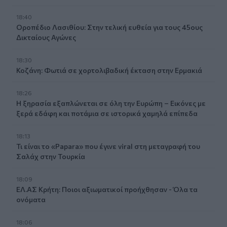
18:40
Οροπέδιο Λασιθίου: Στην τελική ευθεία για τους 45ους
Δικταίους Αγώνες
18:30
Κοζάνη: Φωτιά σε χορτολιβαδική έκταση στην Ερμακιά
18:26
Η ξηρασία εξαπλώνεται σε όλη την Ευρώπη – Εικόνες με
ξερά εδάφη και ποτάμια σε ιστορικά χαμηλά επίπεδα
18:13
Τι είναι το «Papara» που έγινε viral στη μεταγραφή του
Σαλάχ στην Τουρκία
18:09
ΕΛ.ΑΣ Κρήτη: Ποιοι αξιωματικοί προήχθησαν - Όλα τα
ονόματα
18:06