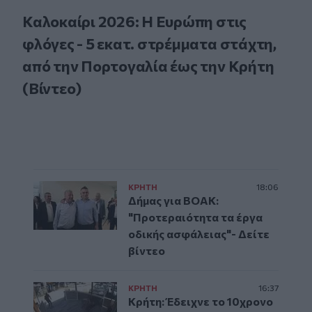
Καλοκαίρι 2026: Η Ευρώπη στις
φλόγες - 5 εκατ. στρέμματα στάχτη,
από την Πορτογαλία έως την Κρήτη
(Βίντεο)
ΚΡΗΤΗ
18:06
Δήμας για ΒΟΑΚ:
"Προτεραιότητα τα έργα
οδικής ασφάλειας"- Δείτε
βίντεο
ΚΡΗΤΗ
16:37
Κρήτη: Έδειχνε το 10χρονο