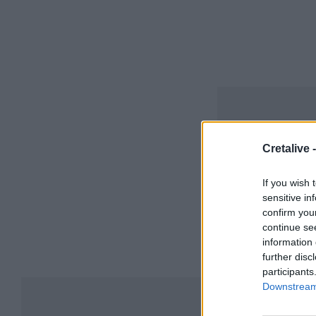
Cretalive 
If you wish 
sensitive in
confirm you
continue se
information 
further disc
participants
Downstream 
Συ