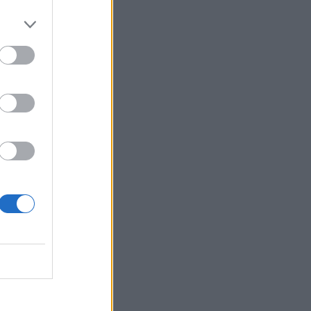
Επαγγελματικής Κατάρτισης Χανίων
13:00
Τουρισμός για Όλους 2026: Άνοιξε η
πλατφόρμα για τα ΑΦΜ που λήγουν σε
7 ή 8
12:54
Κάλεσα σε σύσκεψη για το πρώην
Λατομείο Ανώπολης
12:46
Βρέθηκε σορός στον Λυκαβηττό κοντά
στο εκκλησάκι των Αγίων Ισιδώρων
12:42
Τζο Μπάιντεν: «Ο καρκίνος έχει
εξαπλωθεί, είναι πολύ επώδυνο», λέει ο
γιος του
12:38