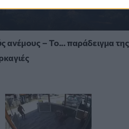
ς ανέμους – Το... παράδειγμα τη
ρκαγιές