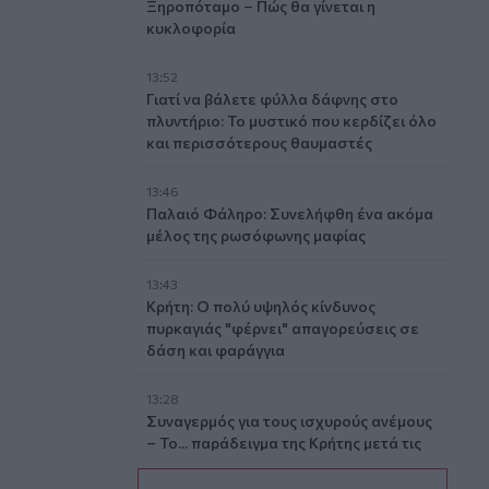
Ξηροπόταμο – Πώς θα γίνεται η
κυκλοφορία
13:52
Γιατί να βάλετε φύλλα δάφνης στο
πλυντήριο: Το μυστικό που κερδίζει όλο
και περισσότερους θαυμαστές
13:46
Παλαιό Φάληρο: Συνελήφθη ένα ακόμα
μέλος της ρωσόφωνης μαφίας
13:43
Κρήτη: Ο πολύ υψηλός κίνδυνος
πυρκαγιάς "φέρνει" απαγορεύσεις σε
δάση και φαράγγια
13:28
Συναγερμός για τους ισχυρούς ανέμους
– Το... παράδειγμα της Κρήτης μετά τις
δύσκολες πυρκαγιές