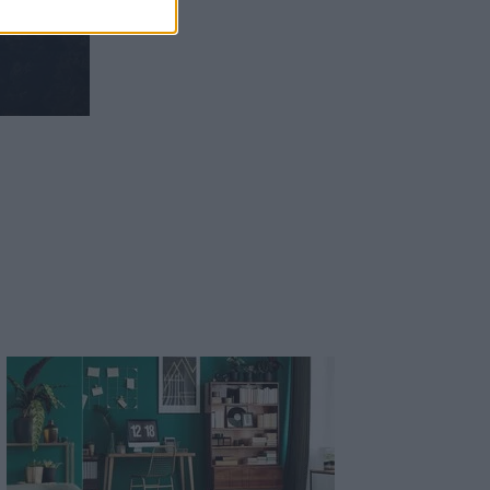
Χανιά: Διεθνές Συνέδριο για τη Βιολογία
των Φορέων Μεταδοτικών Ασθενειών
12:33
Στις φλόγες δύο διυλιστήρια
πετρελαίου στη Ρωσία μετά από
ουκρανική επίθεση με drones
ς
12:29
Οι «αγκαζαρισμένες» ξαπλώστρες στις
παραλίες
12:21
Δήμος Βιάννου: Χιλιάδες επισκέπτες
κάθε ηλικίας στην 8η Γιορτή Μπανάνας
12:14
Συνεδρίασε η Επιτροπή Εκτίμησης
Κινδύνου λόγω των υψηλών
θερμοκρασιών και της ενίσχυσης των
ανέμων