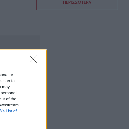
ΠΕΡΙΣΣΟΤΕΡΑ
13:26
Ιταλία: Το θερμότερο καλοκαίρι του
αιώνα πλήττει τη χώρα με 48 βαθμούς
Κελσίου
13:19
ΥΠΕΘΑ: Μηνιαία επανεξέταση για τους
Patriot στη Σαουδική Αραβία
13:11
Νοσοκομείο Αγ. Νικολάου: Ενημερωτική
συνάντηση για ΒΑΕ, μισθολογικά και
sonal or
εργασιακά θεματα
ection to
ou may
13:03
 personal
Βίντεο: Μεθυσμένη σκότωσε νύφη
out of the
λίγες ώρες μετά τον γάμο της στη Νότια
 downstream
Καρολίνα
B’s List of
13:02
Νέες ειδικότητες στη Σχολή Ανώτερης