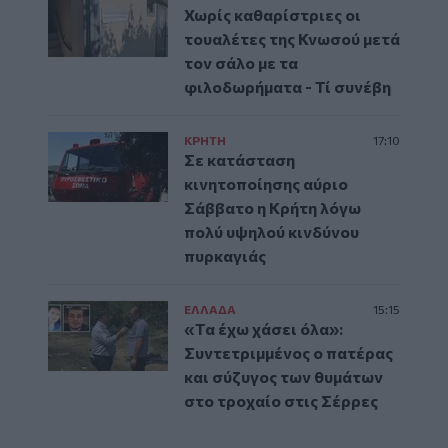
Χωρίς καθαρίστριες οι
τουαλέτες της Κνωσού μετά
τον σάλο με τα
φιλοδωρήματα - Τί συνέβη
ΚΡΗΤΗ
17:10
Σε κατάσταση
κινητοποίησης αύριο
Σάββατο η Κρήτη λόγω
πολύ υψηλού κινδύνου
πυρκαγιάς
ΕΛΛAΔΑ
15:15
«Τα έχω χάσει όλα»:
Συντετριμμένος ο πατέρας
και σύζυγος των θυμάτων
στο τροχαίο στις Σέρρες