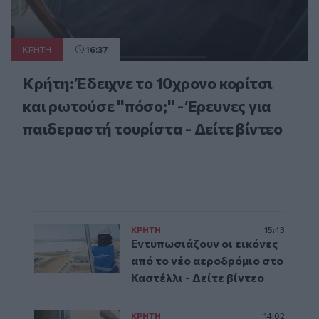
ΚΡΗΤΗ
16:37
Κρήτη: Έδειχνε το 10χρονο κορίτσι
και ρωτούσε "πόσο;" - Έρευνες για
παιδεραστή τουρίστα - Δείτε βίντεο
ΚΡΗΤΗ
15:43
Εντυπωσιάζουν οι εικόνες
από το νέο αεροδρόμιο στο
Καστέλλι - Δείτε βίντεο
ΚΡΗΤΗ
14:02