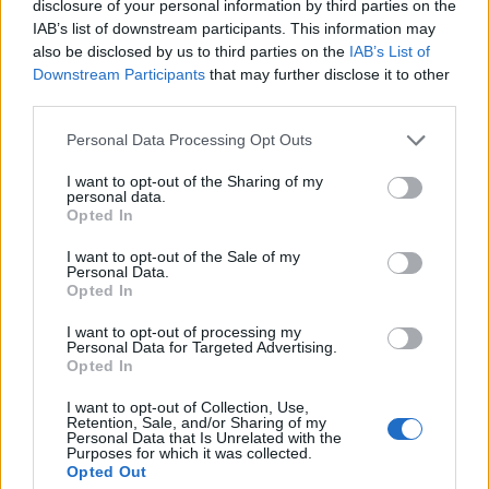
disclosure of your personal information by third parties on the
17:24
Aποκαλύψεις σοκ για απειλές θανάτου στο Μουντιάλ:
IAB’s list of downstream participants. This information may
«Θα ανατινάξω τον Μέσι με τέσσερις βόμβες!»
also be disclosed by us to third parties on the
IAB’s List of
Downstream Participants
that may further disclose it to other
third parties.
17:22
Δήμος Πλατανιά: Συνεχίζονται οι καλοκαιρινές
Personal Data Processing Opt Outs
εκδηλώσεις “Πολιτιστικό Καλοκαίρι 2026, 16ο Φεστιβάλ
Γη - Πολιτισμός- Τουρισμός”
I want to opt-out of the Sharing of my
personal data.
17:10
Opted In
Δήμος Ανωγείων: Ένταξη έργου αγροτικής οδοποιίας στο
I want to opt-out of the Sale of my
Στρατηγικό Σχέδιο ΚΑΠ 2023–2027
Personal Data.
Opted In
17:10
Σε κατάσταση κινητοποίησης αύριο Σάββατο η Κρήτη
I want to opt-out of processing my
Personal Data for Targeted Advertising.
λόγω πολύ υψηλού κινδύνου πυρκαγιάς
Opted In
16:55
I want to opt-out of Collection, Use,
Οι τουαλέτες στην Κνωσό και η μπάρα στο φαράγγι της
Retention, Sale, and/or Sharing of my
Personal Data that Is Unrelated with the
Σαμαριάς!
Purposes for which it was collected.
Opted Out