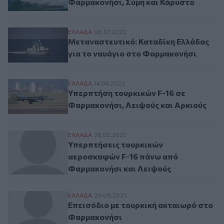
Φαρμακονήσι, Σύμη και Κάρυστο
Μεταναστευτικό: Καταδίκη Ελλάδας για 
ΕΛΛAΔΑ
08.07.2022
Μεταναστευτικό: Καταδίκη Ελλάδας
για το ναυάγιο στο Φαρμακονήσι
Υπερπτήση τουρκικών F-16 σε Φαρμακονήσ
ΕΛΛAΔΑ
14.04.2022
Υπερπτήση τουρκικών F-16 σε
Φαρμακονήσι, Λειψούς και Αρκιούς
Υπερπτήσεις τουρκικών αεροσκαφών F-16
ΕΛΛAΔΑ
28.02.2022
Υπερπτήσεις τουρκικών
αεροσκαφών F-16 πάνω από
Φαρμακονήσι και Λειψούς
Επεισόδιο με τουρκική ακταιωρό στο Φα
ΕΛΛAΔΑ
20.09.2021
Επεισόδιο με τουρκική ακταιωρό στο
Φαρμακονήσι