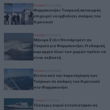
Φαρμακονήσι: Τουρκική ακταιωρός επιχει
ΕΛΛAΔΑ
01.02.2023
Φαρμακονήσι: Τουρκική ακταιωρός
επιχειρεί να εμβολίσει σκάφος του
Λιμενικού
Μήνυμα Στέιτ Ντιπάρτμεντ σε Τουρκία γι
ΕΛΛAΔΑ
12.01.2023
Μήνυμα Στέιτ Ντιπάρτμεντ σε
Τουρκία για Φαρμακονήσι: Η εδαφική
κυριαρχία όλων των χωρών πρέπει να
είναι σεβαστή
Βίντεο από την παρενόχληση των Τούρκω
ΕΛΛAΔΑ
05.01.2023
Βίντεο από την παρενόχληση των
Τούρκων σε σκάφος του Λιμενικού
στο Φαρμακονήσι
Τέσσερις σοροί εντοπίστηκαν σε Φαρμακο
ΕΛΛAΔΑ
11.11.2022
Τέσσερις σοροί εντοπίστηκαν σε