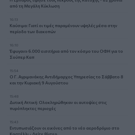
από τη Μεγάλη Κύκλωση
16:13
Καύσιμα: Γιατί οι τιμές παραμένουν υψηλές μέσα στην
περίοδο των διακοπών
16:10
Έφυγαν» 6.000 εισιτήρια από τον κόσμο του ΟΦΗ για το
Σούπερ Καπ
15:54
Ο Γ. Αγριμανάκης Αντιδήμαρχος Υπηρεσίας το Σάββατο 8
και την Κυριακή 9 Αυγούστου
15:48
Δυτική Αττική: Ολοκληρώθηκαν οι αυτοψίες στις
πυρόπληκτες περιοχές
15:43
Εντυπωσιάζουν οι εικόνες από το νέο αεροδρόμιο στο
Καστέλλι - Δείτε βίντεο