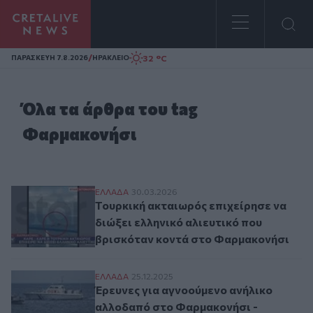
Homepage
/
32 °C
ΠΑΡΑΣΚΕΥΗ 7.8.2026
ΗΡΑΚΛΕΙΟ
Όλα τα άρθρα του tag
Φαρμακονήσι
Τουρκική ακταιωρός επιχείρησε να διώξε
ΕΛΛAΔΑ
30.03.2026
Τουρκική ακταιωρός επιχείρησε να
διώξει ελληνικό αλιευτικό που
βρισκόταν κοντά στο Φαρμακονήσι
Έρευνες για αγνοούμενο ανήλικο αλλοδα
ΕΛΛAΔΑ
25.12.2025
Έρευνες για αγνοούμενο ανήλικο
αλλοδαπό στο Φαρμακονήσι -