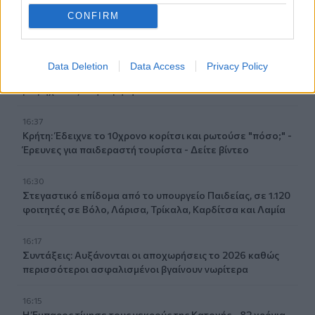
16:51
Γ. Πλακιωτάκης: Συνεχίζεται η αναβάθμιση των σχολικών
CONFIRM
μονάδων στο Λασίθι
16:41
Data Deletion
Data Access
Privacy Policy
Στο ΥΠΕΝ οι προτάσεις του ΤΕΕ/ΤΑΚ για το μέλλον της
βιομηχανίας στην Κρήτη
16:37
Κρήτη: Έδειχνε το 10χρονο κορίτσι και ρωτούσε "πόσο;" -
Έρευνες για παιδεραστή τουρίστα - Δείτε βίντεο
16:30
Στεγαστικό επίδομα από το υπουργείο Παιδείας, σε 1.120
φοιτητές σε Βόλο, Λάρισα, Τρίκαλα, Καρδίτσα και Λαμία
16:17
Συντάξεις: Αυξάνονται οι αποχωρήσεις το 2026 καθώς
περισσότεροι ασφαλισμένοι βγαίνουν νωρίτερα
16:15
Η Έμπαρος τίμησε τους νεκρούς της Κατοχής - 82 χρόνια