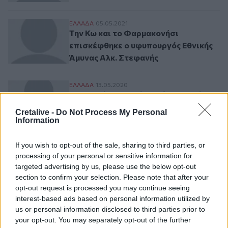
Την Κω και το Φαρμακονήσι επισκέφθηκε 
ΕΛΛAΔΑ
05.05.2021
Την Κω και το Φαρμακονήσι
επισκέφθηκε ο υφυπουργός Εθνικής
Άμυνας Αλκ. Στεφανής
Τουρκικά αεροσκάφη πέταξαν πάνω από 
ΕΛΛAΔΑ
13.05.2020
Τουρκικά αεροσκάφη πέταξαν πάνω
από το Φαρμακονήσι
Cretalive -
Do Not Process My Personal
Information
If you wish to opt-out of the sale, sharing to third parties, or
processing of your personal or sensitive information for
Ροή ειδήσεων
Δημοφιλή
targeted advertising by us, please use the below opt-out
section to confirm your selection. Please note that after your
opt-out request is processed you may continue seeing
17:32
Ελληνικός Ερυθρός Σταυρός: Τι πρέπει να περιέχει ένα
interest-based ads based on personal information utilized by
φαρμακείο διακοπών
us or personal information disclosed to third parties prior to
your opt-out. You may separately opt-out of the further