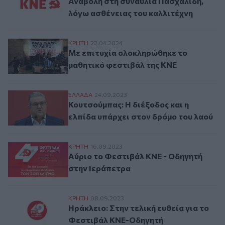
Αναβολή στη συναυλία Πασχαλίδη,
λόγω ασθένειας του καλλιτέχνη
Με επιτυχία ολοκληρώθηκε το μαθητικό 
ΚΡΗΤΗ
22.04.2024
Με επιτυχία ολοκληρώθηκε το
μαθητικό φεστιβάλ της ΚΝΕ
Κουτσούμπας: Η διέξοδος και η ελπίδα υ
ΕΛΛAΔΑ
24.09.2023
Κουτσούμπας: Η διέξοδος και η
ελπίδα υπάρχει στον δρόμο του λαού
Αύριο το Φεστιβάλ ΚΝΕ - Οδηγητή στην 
ΚΡΗΤΗ
16.09.2023
Αύριο το Φεστιβάλ ΚΝΕ - Οδηγητή
στην Ιεράπετρα
Ηράκλειο: Στην τελική ευθεία για τo Φε
ΚΡΗΤΗ
08.09.2023
Ηράκλειο: Στην τελική ευθεία για τo
Φεστιβάλ ΚΝΕ-Οδηγητή