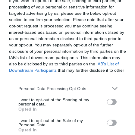
If you wish to opt-out of the sale, sharing to third parties, or
05:41
processing of your personal or sensitive information for
Φεύγουμε για διακοπές; Τα 7 πράγματα που πρέπει να
targeted advertising by us, please use the below opt-out
κάνουμε στο σπίτι πριν κλείσουμε την πόρτα
section to confirm your selection. Please note that after your
opt-out request is processed you may continue seeing
interest-based ads based on personal information utilized by
04:11
Μαγειρεμένο ρύζι: Πόσο διατηρείται στο ψυγείο και τα
us or personal information disclosed to third parties prior to
συχνά λάθη που πρέπει να προσέξουμε
your opt-out. You may separately opt-out of the further
disclosure of your personal information by third parties on the
IAB’s list of downstream participants. This information may
03:16
Οι ειδικοί εξηγούν: Το κλιματιστικό ρυθμίζει τη
also be disclosed by us to third parties on the
IAB’s List of
θερμοκρασία, ο ανεμιστήρας οροφής αλλάζει την
Downstream Participants
that may further disclose it to other
αίσθηση
third parties.
Personal Data Processing Opt Outs
02:30
Αυξάνονται οι ενδείξεις για ζωή στον Άρη
I want to opt-out of the Sharing of my
personal data.
Opted In
01:30
Ειδικός λέει ποια φυτά να βάλεις στο μπαλκόνι σου το
I want to opt-out of the Sale of my
καλοκαίρι
Personal Data.
Opted In
00:31