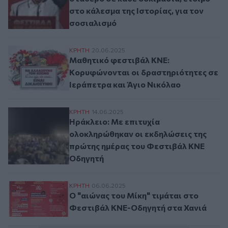
στο κάλεσμα της Ιστορίας, για τον
σοσιαλισμό
Mαθητικό φεστιβάλ ΚΝΕ: Kορυφώνονται ο
ΚΡΗΤΗ
20.06.2025
Mαθητικό φεστιβάλ ΚΝΕ:
Kορυφώνονται οι δραστηριότητες σε
Ιεράπετρα και Άγιο Νικόλαο
Ηράκλειο: Με επιτυχία ολοκληρώθηκαν ο
ΚΡΗΤΗ
14.06.2025
Ηράκλειο: Με επιτυχία
ολοκληρώθηκαν οι εκδηλώσεις της
πρώτης ημέρας του Φεστιβάλ ΚΝΕ
Οδηγητή
Ο "αιώνας του Μίκη" τιμάται στο Φεστιβ
ΚΡΗΤΗ
06.06.2025
Ο "αιώνας του Μίκη" τιμάται στο
Φεστιβάλ ΚΝΕ-Οδηγητή στα Χανιά