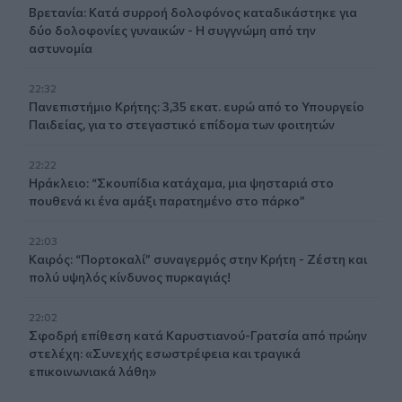
Βρετανία: Κατά συρροή δολοφόνος καταδικάστηκε για
δύο δολοφονίες γυναικών - Η συγγνώμη από την
αστυνομία
22:32
Πανεπιστήμιο Κρήτης: 3,35 εκατ. ευρώ από το Υπουργείο
Παιδείας, για το στεγαστικό επίδομα των φοιτητών
22:22
Ηράκλειο: “Σκουπίδια κατάχαμα, μια ψησταριά στο
πουθενά κι ένα αμάξι παρατημένο στο πάρκο”
22:03
Καιρός: “Πορτοκαλί” συναγερμός στην Κρήτη - Ζέστη και
πολύ υψηλός κίνδυνος πυρκαγιάς!
22:02
Σφοδρή επίθεση κατά Καρυστιανού-Γρατσία από πρώην
στελέχη: «Συνεχής εσωστρέφεια και τραγικά
επικοινωνιακά λάθη»