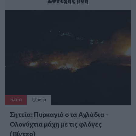
Συνεχής ροή
ΚΡΗΤΗ
00:31
Σητεία: Πυρκαγιά στα Αχλάδια -
Ολονύχτια μάχη με τις φλόγες
(Βίντεο)