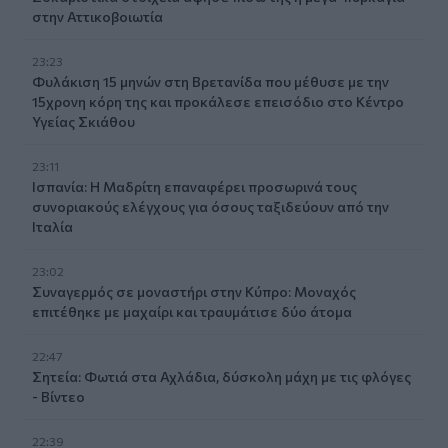
στην Αττικοβοιωτία
23:23
Φυλάκιση 15 μηνών στη Βρετανίδα που μέθυσε με την
15χρονη κόρη της και προκάλεσε επεισόδιο στο Κέντρο
Υγείας Σκιάθου
23:11
Ισπανία: Η Μαδρίτη επαναφέρει προσωρινά τους
συνοριακούς ελέγχους για όσους ταξιδεύουν από την
Ιταλία
23:02
Συναγερμός σε μοναστήρι στην Κύπρο: Μοναχός
επιτέθηκε με μαχαίρι και τραυμάτισε δύο άτομα
22:47
Σητεία: Φωτιά στα Αχλάδια, δύσκολη μάχη με τις φλόγες
- Βίντεο
22:39