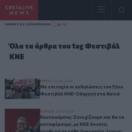
Homepage
/
28 °C
ΣAΒΒΑΤΟ 8.8.2026
ΗΡΑΚΛΕΙΟ
Όλα τα άρθρα του tag Φεστιβάλ
ΚΝΕ
Με επιτυχία οι εκδηλώσεις του 52ου Φεσ
ΚΡΗΤΗ
22.06.2026
Με επιτυχία οι εκδηλώσεις του 52ου
Φεστιβάλ ΚΝΕ-Οδηγητή στα Χανιά
Κουτσούμπας: Συνεχίζουμε και θα τα κατα
ΕΛΛAΔΑ
27.09.2025
Κουτσούμπας: Συνεχίζουμε και θα τα
καταφέρουμε, με ΚΚΕ δυνατό,
σταθερό σε κάθε δοκιμασία, έτοιμο