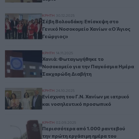
Σέβη Βολουδάκη: Επίσκεψη στο Γενικό Νο
ΚΡΗΤΗ
30.12.2025
Σέβη Βολουδάκη: Επίσκεψη στο
Γενικό Νοσοκομείο Χανίων «Ο Άγιος
Γεώργιος»
Χανιά: Φωταγωγήθηκε το Νοσοκομείο γι
ΚΡΗΤΗ
14.11.2025
Χανιά: Φωταγωγήθηκε το
Νοσοκομείο για την Παγκόσμια Ημέρα
Σακχαρώδη Διαβήτη
Ενίσχυση του Γ.Ν. Χανίων με ιατρικό και
ΚΡΗΤΗ
24.10.2025
Ενίσχυση του Γ.Ν. Χανίων με ιατρικό
και νοσηλευτικό προσωπικό
Περισσότερα από 1.000 ραντεβού την πρώ
ΚΡΗΤΗ
02.09.2025
Περισσότερα από 1.000 ραντεβού
την πρώτη εργάσιμη ημέρα του