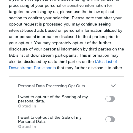
processing of your personal or sensitive information for
targeted advertising by us, please use the below opt-out
section to confirm your selection. Please note that after your
Ροή ειδήσεων
Δημοφιλή
opt-out request is processed you may continue seeing
interest-based ads based on personal information utilized by
us or personal information disclosed to third parties prior to
05:52
ΕΝΦΙΑ: Τα λάθη στις μεταβιβάσεις που φέρνουν
your opt-out. You may separately opt-out of the further
τσουχτερά πρόστιμα έως 1.000 ευρώ
disclosure of your personal information by third parties on the
IAB’s list of downstream participants. This information may
also be disclosed by us to third parties on the
IAB’s List of
04:41
Downstream Participants
that may further disclose it to other
Τα φρούτα που επιλέγουν 4 ενδοκρινολόγοι για καλύτερο
έλεγχο του σακχάρου
third parties.
Personal Data Processing Opt Outs
03:34
Το απολαυστικό βίντεο της Νατάσας Θεοδωρίδου με τη
I want to opt-out of the Sharing of my
μητέρα της
personal data.
Opted In
02:51
I want to opt-out of the Sale of my
Ο έρωτας θα πρωταγωνιστήσει στη ζωή αυτών των
Personal Data.
ζωδίων τον Αύγουστο
Opted In