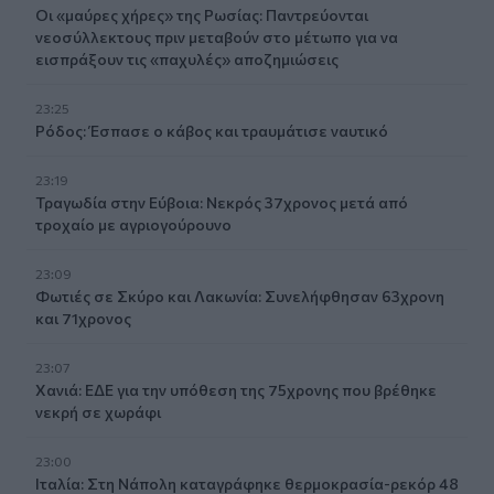
Οι «μαύρες χήρες» της Ρωσίας: Παντρεύονται
νεοσύλλεκτους πριν μεταβούν στο μέτωπο για να
εισπράξουν τις «παχυλές» αποζημιώσεις
23:25
Ρόδος: Έσπασε ο κάβος και τραυμάτισε ναυτικό
23:19
Τραγωδία στην Εύβοια: Νεκρός 37χρονος μετά από
τροχαίο με αγριογούρουνο
23:09
Φωτιές σε Σκύρο και Λακωνία: Συνελήφθησαν 63χρονη
και 71χρονος
23:07
Χανιά: ΕΔΕ για την υπόθεση της 75χρονης που βρέθηκε
νεκρή σε χωράφι
23:00
Ιταλία: Στη Νάπολη καταγράφηκε θερμοκρασία-ρεκόρ 48