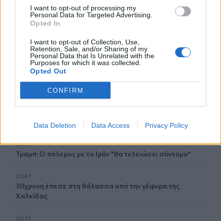
I want to opt-out of processing my
01:42
Personal Data for Targeted Advertising.
Καύσωνας στο γραφείο: Πόσο μπορεί να χαλαρώσει το
Opted In
dress code
I want to opt-out of Collection, Use,
Retention, Sale, and/or Sharing of my
00:31
Personal Data that Is Unrelated with the
Παιδιά στην πισίνα: 6 απαράβατοι κανόνες για την
Purposes for which it was collected.
πρόληψη του πνιγμού
Opted Out
CONFIRM
00:00
Ανατριχιαστικό βίντεο από τον σεισμό στην Ιαπωνία:
Γιατροί προστατεύουν με τα σώματά τους ασθενή την
ώρα του χειρουργείου
Data Deletion
Data Access
Privacy Policy
23:54
Τραμπ: Ο πόλεμος με το Ιράν "θα τελειώσει σύντομα"
23:43
30χρονη έπεσε στη θάλασσα από την γέφυρα της
Χαλκίδας
23:32