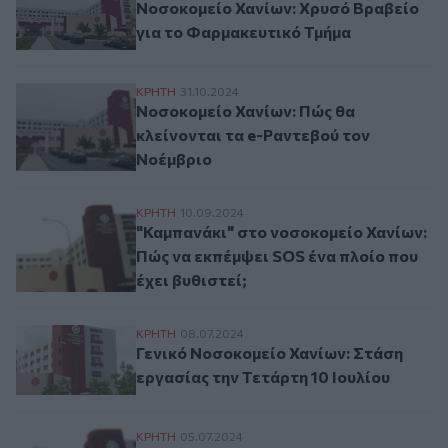
Νοσοκομείο Χανίων: Χρυσό Βραβείο
για το Φαρμακευτικό Τμήμα
Νοσοκομείο Χανίων: Πώς θα κλείνονται τ
ΚΡΗΤΗ
31.10.2024
Νοσοκομείο Χανίων: Πώς θα
κλείνονται τα e-Ραντεβού τον
Νοέμβριο
"Καμπανάκι" στο νοσοκομείο Χανίων: Πώς 
ΚΡΗΤΗ
10.09.2024
"Καμπανάκι" στο νοσοκομείο Χανίων:
Πώς να εκπέμψει SOS ένα πλοίο που
έχει βυθιστεί;
Γενικό Νοσοκομείο Χανίων: Στάση εργασία
ΚΡΗΤΗ
08.07.2024
Γενικό Νοσοκομείο Χανίων: Στάση
εργασίας την Τετάρτη 10 Ιουλίου
Συστάθηκε σε σώμα το νέο Διοικητικό Σ
ΚΡΗΤΗ
05.07.2024