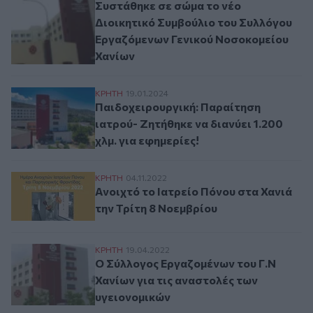
Συστάθηκε σε σώμα το νέο
Διοικητικό Συμβούλιο του Συλλόγου
Εργαζόμενων Γενικού Νοσοκομείου
Χανίων
Παιδοχειρουργική: Παραίτηση ιατρού- Ζητ
ΚΡΗΤΗ
19.01.2024
Παιδοχειρουργική: Παραίτηση
ιατρού- Ζητήθηκε να διανύει 1.200
χλμ. για εφημερίες!
Ανοιχτό το Ιατρείο Πόνου στα Χανιά την 
ΚΡΗΤΗ
04.11.2022
Ανοιχτό το Ιατρείο Πόνου στα Χανιά
την Τρίτη 8 Νοεμβρίου
Ο Σύλλογος Εργαζομένων του Γ.Ν Χανίων 
ΚΡΗΤΗ
19.04.2022
Ο Σύλλογος Εργαζομένων του Γ.Ν
Χανίων για τις αναστολές των
υγειονομικών