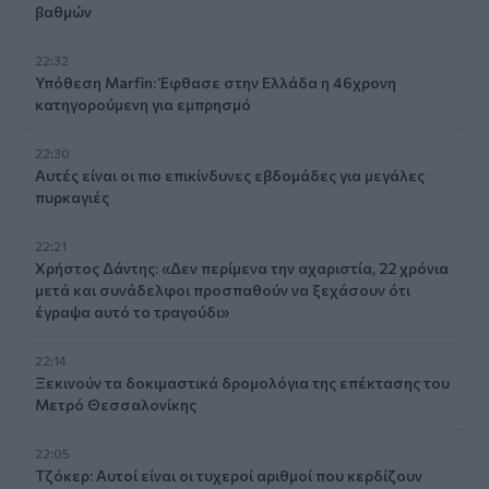
βαθμών
22:32
Υπόθεση Marfin: Έφθασε στην Ελλάδα η 46χρονη
κατηγορούμενη για εμπρησμό
22:30
Αυτές είναι οι πιο επικίνδυνες εβδομάδες για μεγάλες
πυρκαγιές
22:21
Χρήστος Δάντης: «Δεν περίμενα την αχαριστία, 22 χρόνια
μετά και συνάδελφοι προσπαθούν να ξεχάσουν ότι
έγραψα αυτό το τραγούδι»
22:14
Ξεκινούν τα δοκιμαστικά δρομολόγια της επέκτασης του
Μετρό Θεσσαλονίκης
22:05
Τζόκερ: Αυτοί είναι οι τυχεροί αριθμοί που κερδίζουν