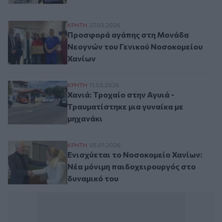
Προσφορά αγάπης στη Μονάδα Νεογνών τ
ΚΡΗΤΗ
27.03.2026
Προσφορά αγάπης στη Μονάδα
Νεογνών του Γενικού Νοσοκομείου
Χανίων
Χανιά: Τροχαίο στην Αγυιά - Τραυματίστηκ
ΚΡΗΤΗ
11.03.2026
Χανιά: Τροχαίο στην Αγυιά -
Τραυματίστηκε μια γυναίκα με
μηχανάκι
Ενισχύεται το Νοσοκομείο Χανίων: Νέα μ
ΚΡΗΤΗ
05.01.2026
Ενισχύεται το Νοσοκομείο Χανίων:
Νέα μόνιμη παιδοχειρουργός στο
δυναμικό του