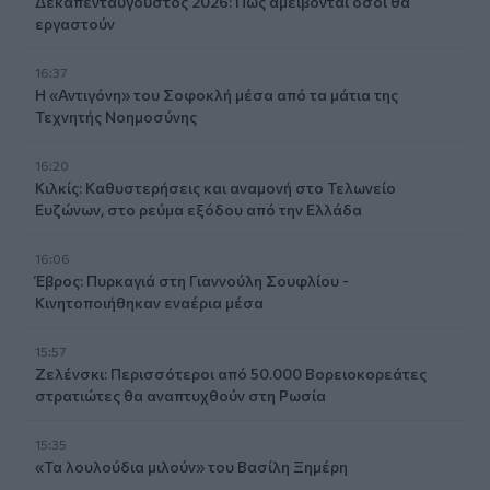
Δεκαπενταύγουστος 2026: Πώς αμείβονται όσοι θα
εργαστούν
16:37
Η «Αντιγόνη» του Σοφοκλή μέσα από τα μάτια της
Τεχνητής Νοημοσύνης
16:20
Κιλκίς: Καθυστερήσεις και αναμονή στο Τελωνείο
Ευζώνων, στο ρεύμα εξόδου από την Ελλάδα
16:06
Έβρος: Πυρκαγιά στη Γιαννούλη Σουφλίου -
Κινητοποιήθηκαν εναέρια μέσα
15:57
Ζελένσκι: Περισσότεροι από 50.000 Βορειοκορεάτες
στρατιώτες θα αναπτυχθούν στη Ρωσία
15:35
«Τα λουλούδια μιλούν» του Βασίλη Ξημέρη