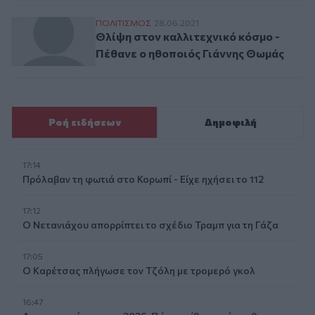
Θλίψη στον καλλιτεχνικό κόσμο - Πέθανε
ΠΟΛΙΤΙΣΜΟΣ
28.06.2021
Θλίψη στον καλλιτεχνικό κόσμο -
Πέθανε ο ηθοποιός Γιάννης Θωμάς
Ροή ειδήσεων
Δημοφιλή
17:14
Πρόλαβαν τη φωτιά στο Κορωπί - Είχε ηχήσει το 112
17:12
Ο Νετανιάχου απορρίπτει το σχέδιο Τραμπ για τη Γάζα
17:05
Ο Καρέτσας πλήγωσε τον Τζόλη με τρομερό γκολ
16:47