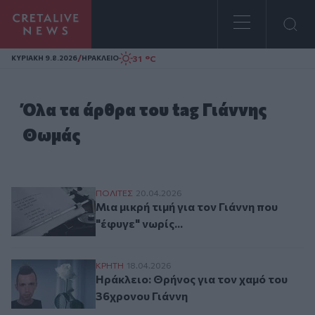
Homepage
/
31 °C
ΚΥΡΙΑΚΗ 9.8.2026
ΗΡΑΚΛΕΙΟ
Όλα τα άρθρα του tag Γιάννης
Θωμάς
Μια μικρή τιμή για τον Γιάννη που "έφυγε" 
ΠΟΛΙΤΕΣ
20.04.2026
Μια μικρή τιμή για τον Γιάννη που
"έφυγε" νωρίς...
Ηράκλειο: Θρήνος για τον χαμό του 36χρ
ΚΡΗΤΗ
18.04.2026
Ηράκλειο: Θρήνος για τον χαμό του
36χρονου Γιάννη