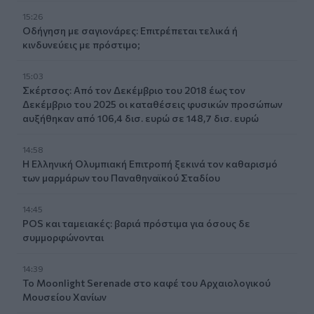
15:26
Οδήγηση με σαγιονάρες: Επιτρέπεται τελικά ή
κινδυνεύεις με πρόστιμο;
15:03
Σκέρτσος: Από τον Δεκέμβριο του 2018 έως τον
Δεκέμβριο του 2025 οι καταθέσεις φυσικών προσώπων
αυξήθηκαν από 106,4 δισ. ευρώ σε 148,7 δισ. ευρώ
14:58
Η Ελληνική Ολυμπιακή Επιτροπή ξεκινά τον καθαρισμό
των μαρμάρων του Παναθηναϊκού Σταδίου
14:45
POS και ταμειακές: βαριά πρόστιμα για όσους δε
συμμορφώνονται
14:39
To Moonlight Serenade στο καφέ του Αρχαιολογικού
Μουσείου Χανίων