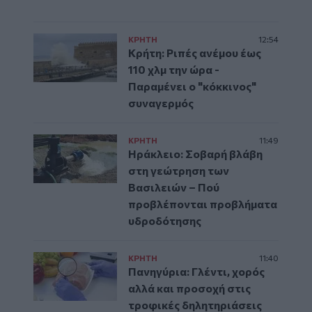
ΚΡΗΤΗ
12:54
Κρήτη: Ριπές ανέμου έως
110 χλμ την ώρα -
Παραμένει ο "κόκκινος"
συναγερμός
ΚΡΗΤΗ
11:49
Ηράκλειο: Σοβαρή βλάβη
στη γεώτρηση των
Βασιλειών – Πού
προβλέπονται προβλήματα
υδροδότησης
ΚΡΗΤΗ
11:40
Πανηγύρια: Γλέντι, χορός
αλλά και προσοχή στις
τροφικές δηλητηριάσεις