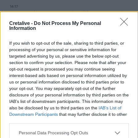
14:17
Θ. Κοντογεώργης: Προεκλογική αλλά όχι παροχολογική η
ΔΕΘ
Cretalive -
Do Not Process My Personal
Information
14:01
Άντριου: Μυστικό σχέδιο για βασιλική κηδεία όταν
If you wish to opt-out of the sale, sharing to third parties, or
πεθάνει, παρά την αποκαθήλωση
processing of your personal or sensitive information for
targeted advertising by us, please use the below opt-out
13:53
section to confirm your selection. Please note that after your
Σε ετοιμότητα η πυροσβεστική στη Λέσβο
opt-out request is processed you may continue seeing
interest-based ads based on personal information utilized by
13:45
us or personal information disclosed to third parties prior to
Κρήτη: Και την Δευτέρα (10/08) πολύ υψηλός ο κίνδυνος
your opt-out. You may separately opt-out of the further
πυρκαγιάς
disclosure of your personal information by third parties on the
IAB’s list of downstream participants. This information may
13:38
also be disclosed by us to third parties on the
IAB’s List of
Σκιάθος: Ανήλικος κατήγγειλε 17χρονο για βιασμό
Downstream Participants
that may further disclose it to other
third parties.
13:25
«Kinda chic»: Ποιο είναι το νέο τρεντ της Gen Z που έχει
Personal Data Processing Opt Outs
κατακλύσει τα Social Media