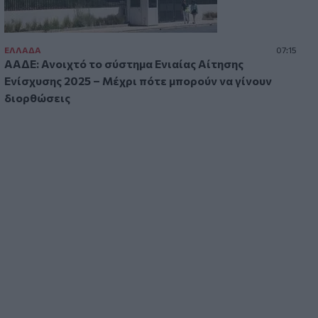
πρέπει να προσέξουμε
03:16
Οι ειδικοί εξηγούν: Το κλιματιστικό
ΕΛΛAΔΑ
07:15
ΑΑΔΕ: Ανοιχτό το σύστημα Ενιαίας Αίτησης
ρυθμίζει τη θερμοκρασία, ο
ανεμιστήρας οροφής αλλάζει την
Ενίσχυσης 2025 – Μέχρι πότε μπορούν να γίνουν
αίσθηση
διορθώσεις