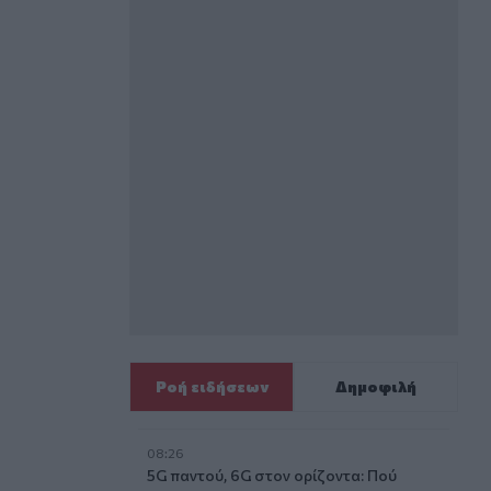
Ροή ειδήσεων
Δημοφιλή
08:26
5G παντού, 6G στον ορίζοντα: Πού