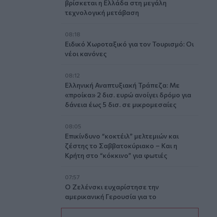
βρίσκεται η Ελλάδα στη μεγάλη
τεχνολογική μετάβαση
08:18
Ειδικό Χωροταξικό για τον Τουρισμό: Οι
νέοι κανόνες
08:12
Ελληνική Αναπτυξιακή Τράπεζα: Με
«προίκα» 2 δισ. ευρώ ανοίγει δρόμο για
δάνεια έως 5 δισ. σε μικρομεσαίες
08:05
Επικίνδυνο “κοκτέιλ” μελτεμιών και
ζέστης το Σαββατοκύριακο – Και η
Κρήτη στο “κόκκινο” για φωτιές
07:57
Ο Ζελένσκι ευχαρίστησε την
αμερικανική Γερουσία για το
νομοσχέδιο επιβολής κυρώσεων στη
Ρωσία