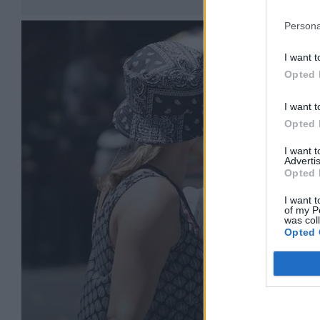
Persona
I want t
Opted 
I want t
Opted 
I want 
Advertis
Opted 
I want t
of my P
was col
Opted 