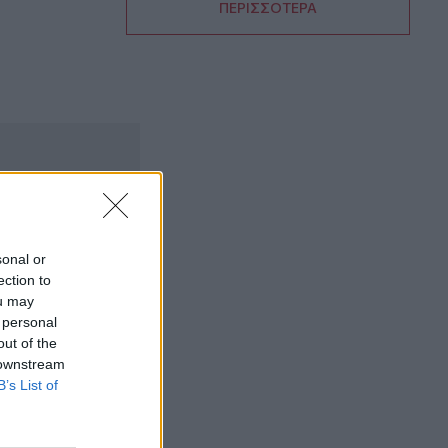
ΠΕΡΙΣΣΟΤΕΡΑ
07:51
Θεσσαλονίκη: Άγνωστοι τρύπησαν και
δηλητηρίασαν δέντρα στο κέντρο της
πόλης
07:43
Φωτιά στο Πόρτο Γερμενό: Σκύλος
επέστρεψε με εγκαύματα στα πόδια
στο σπίτι που τον φρόντιζαν
07:36
sonal or
Στήριξη Τραμπ στον νέο πρόεδρο της
ection to
Κολομβίας με «βοήθεια» 1 δισ.
ou may
δολαρίων
 personal
out of the
07:29
 downstream
Τα πρωτοσέλιδα των εφημερίδων
B’s List of
07:22
Βραζιλία: Σε χαμηλό δεκαετίας η