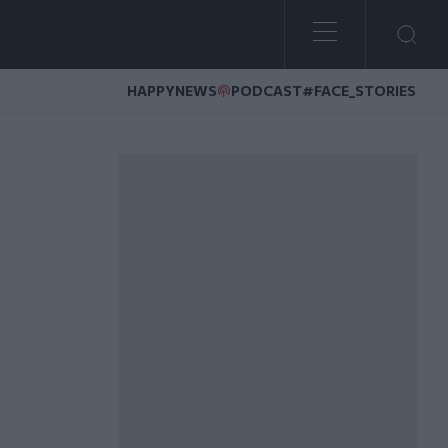
HAPPYNEWS
PODCAST
#FACE_STORIES
ν κοπή του δέντρου στην Χ. Γιάνναρη