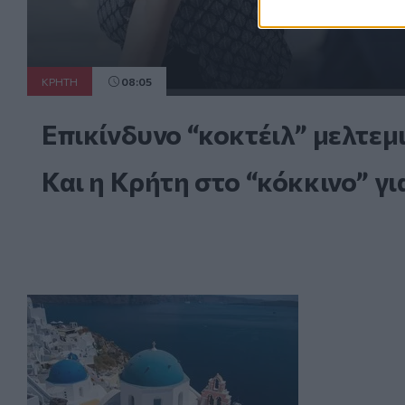
ΚΡΗΤΗ
08:05
Επικίνδυνο “κοκτέιλ” μελτεμ
Και η Κρήτη στο “κόκκινο” γι