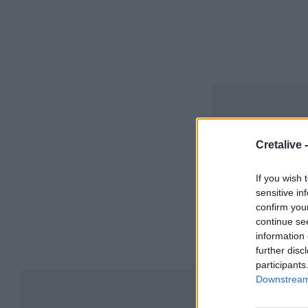
Cretalive 
If you wish 
sensitive in
confirm you
continue se
information 
further disc
participants
Downstream 
Συ