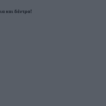
αι δέντρα!
ια και δέντρα!