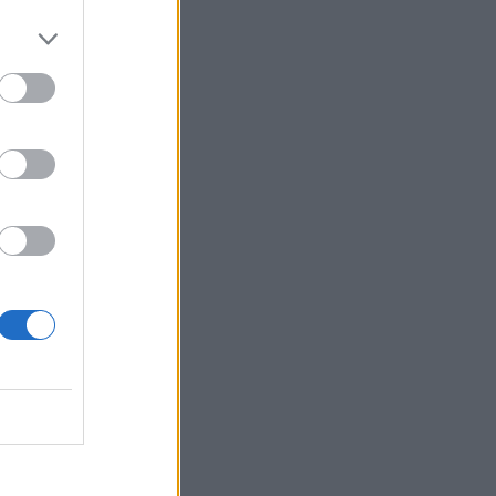
αποψίλωση του Αμαζονίου – Μειώθηκε
κατά 37%
07:15
ΑΑΔΕ: Ανοιχτό το σύστημα Ενιαίας
Αίτησης Ενίσχυσης 2025 – Μέχρι πότε
μπορούν να γίνουν διορθώσεις
07:07
Τέσσερις ασκήσεις σε όρθια στάση
που μετά τα 60 ενδυναμώνουν τους
γλουτούς καλύτερα από τα squats -
Βίντεο
07:06
Εορτολόγιο: Ποιοι γιορτάζουν σήμερα 8
Αυγούστου
07:00
Αντί για καφέ: Τρία ροφήματα για άμεσο
"ξύπνημα" και ενέργεια που διαρκεί