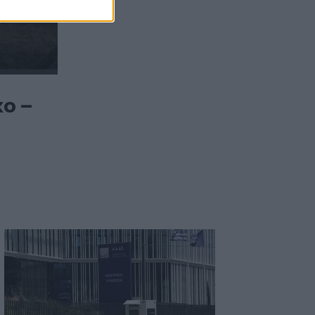
06:55
Πυρκαγιές: «Πολύ υψηλός» ο κίνδυνος
και σήμερα στην Κρήτη - Δείτε χάρτη
06:44
Σητεία: Καλύτερη η εικόνα με την φωτιά
κο –
στα Αχλάδια - Βίντεο
06:21
Το αφράτο και κρεμώδες νηστίσιμο
παγωτό βανίλια, χωρίς παγωτομηχανή
05:41
Φεύγουμε για διακοπές; Τα 7 πράγματα
που πρέπει να κάνουμε στο σπίτι πριν
κλείσουμε την πόρτα
04:11
Μαγειρεμένο ρύζι: Πόσο διατηρείται
στο ψυγείο και τα συχνά λάθη που