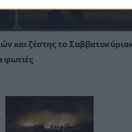
ιών και ζέστης το Σαββατοκύρια
α φωτιές