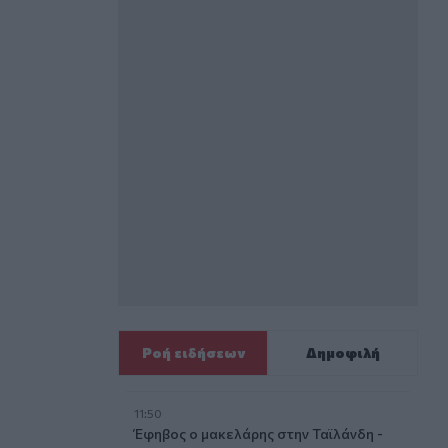
 ολοκλήρωση της επέμβασης
Ροή ειδήσεων
Δημοφιλή
11:50
ίων στο ΠΑΓΝΗ
Έφηβος ο μακελάρης στην Ταϊλάνδη -