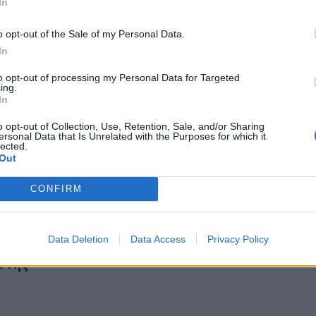
In
o opt-out of the Sale of my Personal Data.
In
to opt-out of processing my Personal Data for Targeted
ing.
 γιατροί θα μπορούν να χειρουργούν στα δημόσια νοσοκομεί
In
τες γιατροί θα μπορούν να χειρουργούν στα
σοκομεία
o opt-out of Collection, Use, Retention, Sale, and/or Sharing
ersonal Data that Is Unrelated with the Purposes for which it
lected.
Out
CONFIRM
ιρουργεία της Κρήτης - 9.000 ασθενείς σε λίστες αναμονής
Data Deletion
Data Access
Privacy Policy
α χειρουργεία της Κρήτης - 9.000 ασθενείς σε
ονής