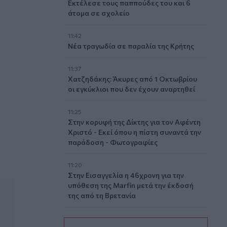
Εκτέλεσε τους παππούδες του και 6
άτομα σε σχολείο
11:42
Νέα τραγωδία σε παραλία της Κρήτης
11:37
Χατζηδάκης: Άκυρες από 1 Οκτωβρίου
οι εγκύκλιοι που δεν έχουν αναρτηθεί
τα των χειρουργείων
11:25
Στην κορυφή της Δίκτης για τον Αφέντη
Χριστό - Εκεί όπου η πίστη συναντά την
παράδοση - Φωτογραφίες
11:20
Στην Εισαγγελία η 46χρονη για την
υπόθεση της Marfin μετά την έκδοσή
της από τη Βρετανία
11:11