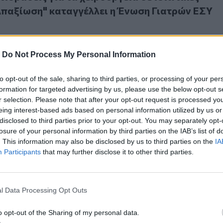
"Απαξίωση" καταγγέλλει η Ένωση Γιατρών ΕΣΥ
-
Do Not Process My Personal Information
to opt-out of the sale, sharing to third parties, or processing of your per
ς στα χειρουργεία στο ΕΣΥ – Πώς θα λειτουργεί η ενιαία π
formation for targeted advertising by us, please use the below opt-out s
λαγές στα χειρουργεία στο ΕΣΥ – Πώς θα
r selection. Please note that after your opt-out request is processed y
η ενιαία πλατφόρμα για τις αναμονές
eing interest-based ads based on personal information utilized by us or
disclosed to third parties prior to your opt-out. You may separately opt-
losure of your personal information by third parties on the IAB’s list of
. This information may also be disclosed by us to third parties on the
IA
Participants
that may further disclose it to other third parties.
αψεύδει τις φήμες για επικίνδυνα χειρουργεία του νοσοκομε
l Data Processing Opt Outs
 Διαψεύδει τις φήμες για επικίνδυνα χειρουργε
μείου «Άγιος Σάββας»
o opt-out of the Sharing of my personal data.