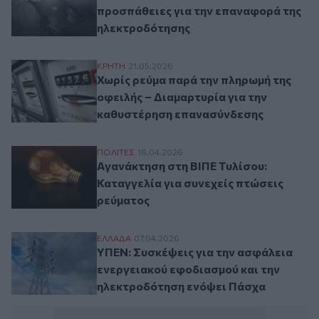
προσπάθειες για την επαναφορά της
ηλεκτροδότησης
Χωρίς ρεύμα παρά την πληρωμή της οφειλ
ΚΡΗΤΗ
21.05.2026
Χωρίς ρεύμα παρά την πληρωμή της
οφειλής – Διαμαρτυρία για την
καθυστέρηση επανασύνδεσης
Αγανάκτηση στη ΒΙΠΕ Τυλίσου: Καταγγελί
ΠΟΛΙΤΕΣ
18.04.2026
Αγανάκτηση στη ΒΙΠΕ Τυλίσου:
Καταγγελία για συνεχείς πτώσεις
ρεύματος
ΥΠΕΝ: Συσκέψεις για την ασφάλεια ενεργ
ΕΛΛAΔΑ
07.04.2026
ΥΠΕΝ: Συσκέψεις για την ασφάλεια
ενεργειακού εφοδιασμού και την
ηλεκτροδότηση ενόψει Πάσχα