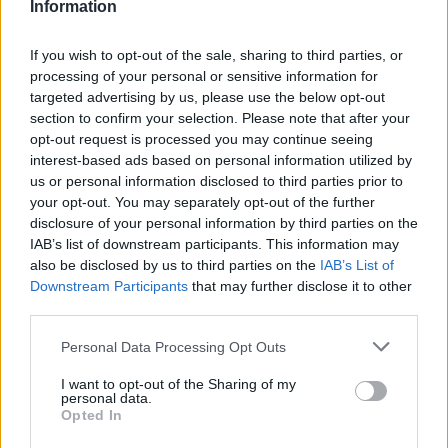
Information
If you wish to opt-out of the sale, sharing to third parties, or
Σελιδοποίηση
Current page
1
Προηγούμενη σελίδα
Next page
processing of your personal or sensitive information for
targeted advertising by us, please use the below opt-out
section to confirm your selection. Please note that after your
opt-out request is processed you may continue seeing
interest-based ads based on personal information utilized by
us or personal information disclosed to third parties prior to
Ροή ειδήσεων
Δημοφιλή
your opt-out. You may separately opt-out of the further
disclosure of your personal information by third parties on the
IAB’s list of downstream participants. This information may
19:33
also be disclosed by us to third parties on the
IAB’s List of
Σενετάκης για ΒΟΑΚ: «Η Κρήτη αποκτά επιτέλους έναν
Downstream Participants
that may further disclose it to other
υπερσύγχρονο αυτοκινητόδρομο»
third parties.
19:23
Personal Data Processing Opt Outs
Ρέθυμνο: 19 κτίρια κρίθηκαν «κόκκινα» μετά τις φονικές
πυρκαγιές
I want to opt-out of the Sharing of my
personal data.
Opted In
19:16
Σαμοθράκη: Στο νοσοκομείο 15χρονη μετά από πτώση –