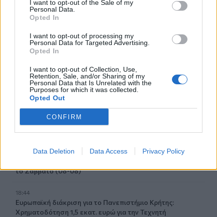
I want to opt-out of the Sale of my
Ειδοποίησε μόνη της το 112
Personal Data.
Opted In
19:14
I want to opt-out of processing my
Φωτιές στο Ρέθυμνο: Αποζημιώσεις και για τον
Personal Data for Targeted Advertising.
κατεστραμμένο εξοπλισμό άρδευσης
Opted In
19:01
I want to opt-out of Collection, Use,
Retention, Sale, and/or Sharing of my
Κυψέλη: Η πρώτη δήλωση της οικογένειας της 38χρονης
Personal Data that Is Unrelated with the
Λίζα που βρέθηκε νεκρή
Purposes for which it was collected.
Opted Out
18:59
CONFIRM
Καστέλλι: Παρουσία του υπ. Υποδομών Χρίστου Δήμα οι
υπογραφές για τα ραντάρ του νέου αεροδρομίου
Data Deletion
Data Access
Privacy Policy
18:51
Μία ακόμη εθελοντική αιμοδοσία στο αίθριο της Λότζια
το Σάββατο (08-08)
18:44
Ευρωπαϊκή διάκριση για το Πανεπιστήμιο Κρήτης:
Χρηματοδότηση 1,5 εκατ. ευρώ για την Τεχνητή