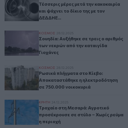
Τέσσερις μέρες μετά την κακοκαιρία
και ψάχνει το δίκιο της με τον
ΔΕΔΔΗΕ...
Σουηδία: Αυξήθηκε σε τρεις ο αριθμός τω
ΚΟΣΜΟΣ
28.12.2025
Σουηδία: Αυξήθηκε σε τρεις ο αριθμός
των νεκρών από την καταιγίδα
Γιοχάνες
Ρωσικά πλήγματα στο Κίεβο: Αποκαταστά
ΚΟΣΜΟΣ
28.12.2025
Ρωσικά πλήγματα στο Κίεβο:
Αποκαταστάθηκε η ηλεκτροδότηση
σε 750.000 νοικοκυριά
Τροχαίο στη Μεσαρά: Αγροτικό προσέκρου
ΚΡΗΤΗ
24.12.2025
Τροχαίο στη Μεσαρά: Αγροτικό
προσέκρουσε σε στύλο – Χωρίς ρεύμα
η περιοχή