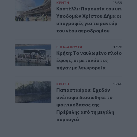
ΚΡΗΤΗ
18:59
Καστέλλι: Παρουσία του υπ.
Υποδομών Χρίστου Δήμα οι
υπογραφές για τα ραντάρ
του νέου αεροδρομίου
ΕΙΔΑ-ΑΚΟΥΣΑ
17:28
Κρήτη: Το ναυλωμένο πλοίο
έφυγε, οι μετανάστες
πήγαν με λεωφορεία
ΚΡΗΤΗ
15:46
Παπασταύρου: Σχεδόν
ανέπαφο διασώθηκε το
φοινικόδασος της
Πρέβελης από τη μεγάλη
πυρκαγιά