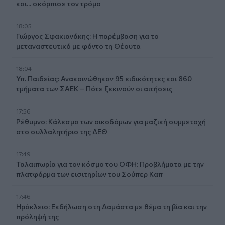
και... σκόρπισε τον τρόμο
18:05
Γιώργος Σφακιανάκης: Η παρέμβαση για το
μεταναστευτικό με φόντο τη Θέουτα
18:04
Υπ. Παιδείας: Ανακοινώθηκαν 95 ειδικότητες και 860
τμήματα των ΣΑΕΚ – Πότε ξεκινούν οι αιτήσεις
17:56
Ρέθυμνο: Κάλεσμα των οικοδόμων για μαζική συμμετοχή
στο συλλαλητήριο της ΔΕΘ
17:49
Ταλαιπωρία για τον κόσμο του ΟΦΗ: Προβλήματα με την
πλατφόρμα των εισιτηρίων του Σούπερ Καπ
17:46
Ηράκλειο: Εκδήλωση στη Δαμάστα με θέμα τη βία και την
πρόληψή της