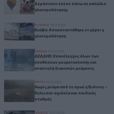
Αερόστατο έπεσε πάνω σε καλώδιο
ηλεκτροδότησης
Κούβα: Αποκαταστάθηκε εν μέρει η ηλεκ
ΚΟΣΜΟΣ
17.03.2026
Κούβα: Αποκαταστάθηκε εν μέρει η
ηλεκτροδότηση
ΔΕΔΔΗΕ: Επανέλεγχος όλων των υποθέσε
ΕΛΛAΔΑ
22.01.2026
ΔΕΔΔΗΕ: Επανέλεγχος όλων των
υποθέσεων ρευματοκλοπής και
αναστολή διακοπών ρεύματος
Χωρίς ρεύμα από το πρωί η Βιάννος – Έκλ
ΚΡΗΤΗ
21.01.2026
Χωρίς ρεύμα από το πρωί η Βιάννος –
Έκλεισαν σχολεία και παιδικός
σταθμός
Τέσσερις μέρες μετά την κακοκαιρία και ψά
ΠΟΛΙΤΕΣ
15.01.2026