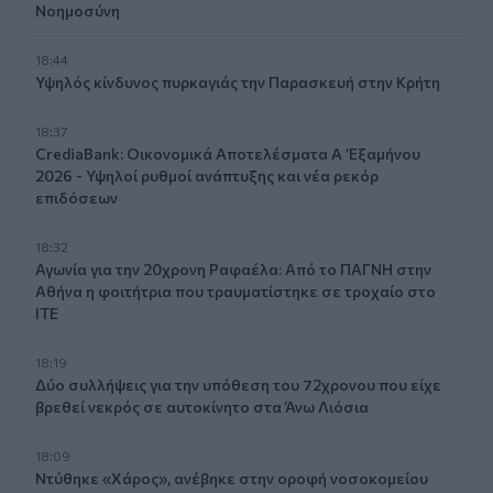
Νοημοσύνη
18:44
Υψηλός κίνδυνος πυρκαγιάς την Παρασκευή στην Κρήτη
18:37
CrediaBank: Οικονομικά Αποτελέσματα A ’Εξαμήνου
2026 - Υψηλοί ρυθμοί ανάπτυξης και νέα ρεκόρ
επιδόσεων
18:32
Αγωνία για την 20χρονη Ραφαέλα: Από το ΠΑΓΝΗ στην
Αθήνα η φοιτήτρια που τραυματίστηκε σε τροχαίο στο
ΙΤΕ
18:19
Δύο συλλήψεις για την υπόθεση του 72χρονου που είχε
βρεθεί νεκρός σε αυτοκίνητο στα Άνω Λιόσια
18:09
Ντύθηκε «Χάρος», ανέβηκε στην οροφή νοσοκομείου