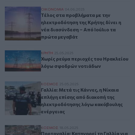
Τέλος στα προβλήματα με την ηλεκτροδότη
ΟΙΚΟΝΟΜΙΑ
04.06.2025
Τέλος στα προβλήματα με την
ηλεκτροδότηση της Κρήτης δίνει η
νέα διασύνδεση – Από Ιούλιο τα
πρώτα μεγαβάτ
Χωρίς ρεύμα περιοχές του Ηρακλείου λό
ΚΡΗΤΗ
25.05.2025
Χωρίς ρεύμα περιοχές του Ηρακλείου
λόγω σφοδρών νοτιάδων
Γαλλία: Μετά τις Κάννες, η Νίκαια επλήγ
ΚΟΣΜΟΣ
25.05.2025
Γαλλία: Μετά τις Κάννες, η Νίκαια
επλήγη επίσης από διακοπή της
ηλεκτροδότησης λόγω κακόβουλης
ενέργειας
Πορτογαλία: Κατηγορεί τη Γαλλία για κα
ΚΟΣΜΟΣ
18.05.2025
Πορτογαλία: Κατηγορεί τη Γαλλία για