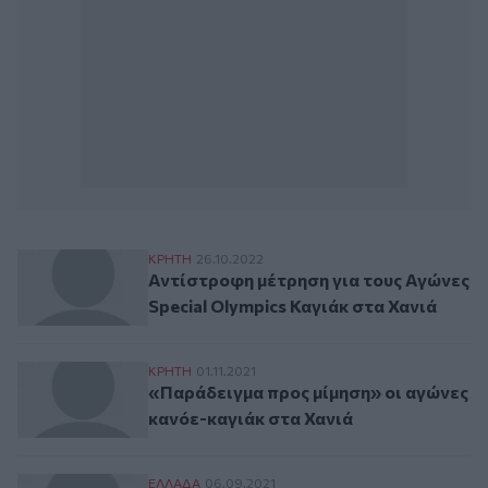
Αντίστροφη μέτρηση για τους Αγώνες Spec
ΚΡΗΤΗ
26.10.2022
Αντίστροφη μέτρηση για τους Αγώνες
Special Olympics Καγιάκ στα Χανιά
«Παράδειγμα προς μίμηση» οι αγώνες καν
ΚΡΗΤΗ
01.11.2021
«Παράδειγμα προς μίμηση» οι αγώνες
κανόε-καγιάκ στα Χανιά
Σε ακτή στο Σούνιο επέστρεψαν μόνοι του
ΕΛΛAΔΑ
06.09.2021