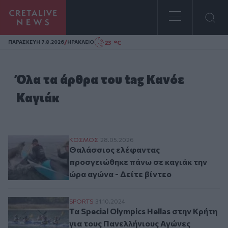
Homepage
/
23 °C
ΠΑΡΑΣΚΕΥΗ 7.8.2026
ΗΡΑΚΛΕΙΟ
Όλα τα άρθρα του tag Κανόε
Καγιάκ
Θαλάσσιος ελέφαντας προσγειώθηκε πάνω 
ΚΟΣΜΟΣ
28.05.2026
Θαλάσσιος ελέφαντας
προσγειώθηκε πάνω σε καγιάκ την
ώρα αγώνα - Δείτε βίντεο
Τα Special Olympics Hellas στην Κρήτη γι
SPORTS
31.10.2024
Τα Special Olympics Hellas στην Κρήτη
για τους Πανελλήνιους Αγώνες