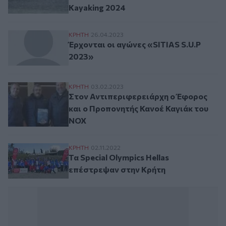
Kayaking 2024
Έρχονται οι αγώνες «SITIAS S.U.P 2023»
ΚΡΗΤΗ
26.04.2023
Έρχονται οι αγώνες «SITIAS S.U.P
2023»
Στον Αντιπεριφερειάρχη ο Έφορος και ο
ΚΡΗΤΗ
03.02.2023
Στον Αντιπεριφερειάρχη ο Έφορος
και ο Προπονητής Κανοέ Καγιάκ του
ΝΟΧ
Τα Special Olympics Hellas επέστρεψαν στ
ΚΡΗΤΗ
02.11.2022
Τα Special Olympics Hellas
επέστρεψαν στην Κρήτη