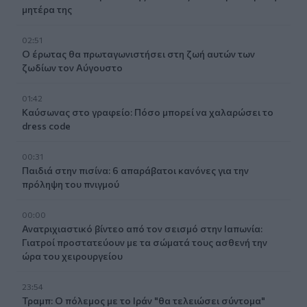
μητέρα της
02:51
Ο έρωτας θα πρωταγωνιστήσει στη ζωή αυτών των
ζωδίων τον Αύγουστο
01:42
Καύσωνας στο γραφείο: Πόσο μπορεί να χαλαρώσει το
dress code
00:31
Παιδιά στην πισίνα: 6 απαράβατοι κανόνες για την
πρόληψη του πνιγμού
00:00
Ανατριχιαστικό βίντεο από τον σεισμό στην Ιαπωνία:
Γιατροί προστατεύουν με τα σώματά τους ασθενή την
ώρα του χειρουργείου
23:54
Τραμπ: Ο πόλεμος με το Ιράν "θα τελειώσει σύντομα"