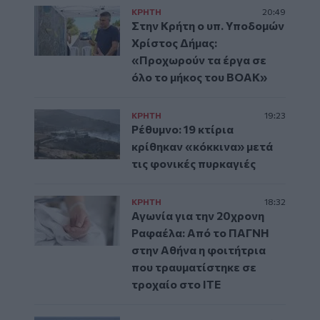
ΚΡΗΤΗ
20:49
Στην Κρήτη ο υπ. Υποδομών
Χρίστος Δήμας:
«Προχωρούν τα έργα σε
όλο το μήκος του ΒΟΑΚ»
ΚΡΗΤΗ
19:23
Ρέθυμνο: 19 κτίρια
κρίθηκαν «κόκκινα» μετά
τις φονικές πυρκαγιές
ΚΡΗΤΗ
18:32
Αγωνία για την 20χρονη
Ραφαέλα: Από το ΠΑΓΝΗ
στην Αθήνα η φοιτήτρια
που τραυματίστηκε σε
τροχαίο στο ΙΤΕ