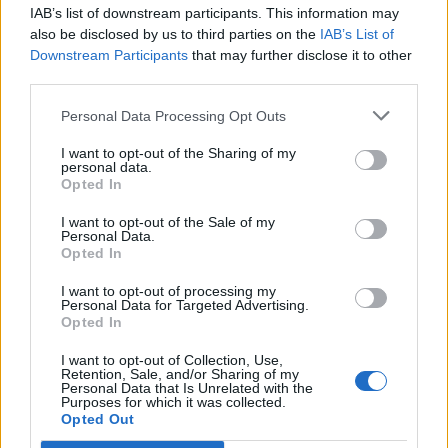
IAB’s list of downstream participants. This information may
«Σαλπάρουμε για Γυμνάσιο!» από το ΚΕΣΑΝ Ηρακλείου
also be disclosed by us to third parties on the
IAB’s List of
Downstream Participants
that may further disclose it to other
10:32
third parties.
Κατερίνα Παπουτσάκη: Η καλοκαιρινή «πασαρέλα» με
μαγιό και τα αποθεωτικά σχόλια
Personal Data Processing Opt Outs
10:31
I want to opt-out of the Sharing of my
personal data.
Ηράκλειο: Κατήγγειλε τον πρώην της ότι την
Opted In
παρακολουθούσε με GPS
I want to opt-out of the Sale of my
10:30
Personal Data.
ΒΟΑΚ: Σεπτέμβριο η παράδοση των 10,2 χλμ του
Opted In
τμήματος Νεάπολη - Άγιος Νικόλαος
I want to opt-out of processing my
Personal Data for Targeted Advertising.
Opted In
ΠΕΡΙΣΣΟΤΕΡΑ
I want to opt-out of Collection, Use,
Retention, Sale, and/or Sharing of my
Personal Data that Is Unrelated with the
Purposes for which it was collected.
Opted Out