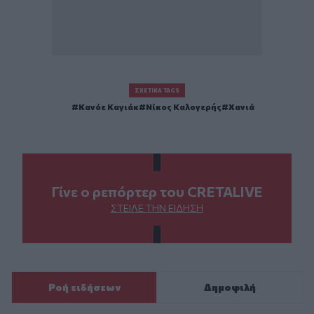
ΣΧΕΤΙΚΆ TAGS
Κανόε Καγιάκ
Νίκος Καλογερής
Χανιά
Γίνε ο ρεπόρτερ του CRETALIVE
ΣΤΕΊΛΕ ΤΗΝ ΕΊΔΗΣΗ
Ροή ειδήσεων
Δημοφιλή