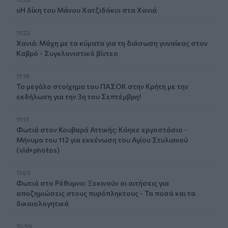
«Η δίκη του Μάνου Χατζιδάκι» στα Χανιά
11:22
Χανιά: Μάχη με τα κύματα για τη διάσωση γυναίκας στον
Καβρό - Συγκλονιστικό βίντεο
11:19
Το μεγάλο στοίχημα του ΠΑΣΟΚ στην Κρήτη με την
εκδήλωση για την 3η του Σεπτέμβρη!
11:13
Φωτιά στον Κουβαρά Αττικής: Κάηκε εργοστάσιο -
Μήνυμα του 112 για εκκένωση του Αγίου Στυλιανού
(vid+photos)
11:03
Φωτιά στο Ρέθυμνο: Ξεκινούν οι αιτήσεις για
αποζημιώσεις στους πυρόπληκτους - Τα ποσά και τα
δικαιολογητικά
10:59