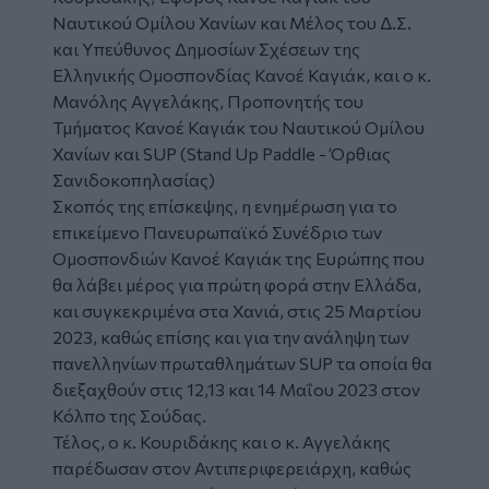
Ναυτικού Ομίλου Χανίων και Μέλος του Δ.Σ.
και Υπεύθυνος Δημοσίων Σχέσεων της
Ελληνικής Ομοσπονδίας Κανοέ Καγιάκ, και ο κ.
Μανόλης Αγγελάκης, Προπονητής του
Τμήματος Κανοέ Καγιάκ του Ναυτικού Ομίλου
Χανίων και SUP (Stand Up Paddle - Όρθιας
Σανιδοκοπηλασίας)
Σκοπός της επίσκεψης, η ενημέρωση για το
επικείμενο Πανευρωπαϊκό Συνέδριο των
Ομοσπονδιών Κανοέ Καγιάκ της Ευρώπης που
θα λάβει μέρος για πρώτη φορά στην Ελλάδα,
και συγκεκριμένα στα Χανιά, στις 25 Μαρτίου
2023, καθώς επίσης και για την ανάληψη των
πανελληνίων πρωταθλημάτων SUP τα οποία θα
διεξαχθούν στις 12,13 και 14 Μαΐου 2023 στον
Κόλπο της Σούδας.
Τέλος, ο κ. Κουριδάκης και ο κ. Αγγελάκης
παρέδωσαν στον Αντιπεριφερειάρχη, καθώς