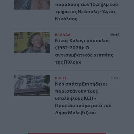
παράδοση των 10,2 χλμ του
τμήματος Νεάπολη - Άγιος
Νικόλαος
ΕΛΛAΔΑ
09:46
Νίκος Καλογερόπουλος
(1952-2026): O
αντισυμβατικός «ιππέας
της Πύλου»
ΚΡΗΤΗ
10:16
Νέα απάτη: Επιτήδειοι
παριστάνουν τους
υπαλλήλους ΚΕΠ -
Προειδοποίηση από τον
Δήμο Μαλεβιζίου