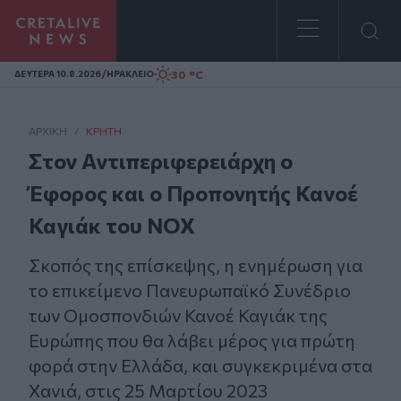
Homepage
/
30 °C
ΔΕΥΤΕΡΑ 10.8.2026
ΗΡΑΚΛΕΙΟ
ΑΡΧΙΚΗ
/
ΚΡΉΤΗ
Στον Αντιπεριφερειάρχη ο
Έφορος και ο Προπονητής Κανοέ
Καγιάκ του ΝΟΧ
Σκοπός της επίσκεψης, η ενημέρωση για
το επικείμενο Πανευρωπαϊκό Συνέδριο
των Ομοσπονδιών Κανοέ Καγιάκ της
Ευρώπης που θα λάβει μέρος για πρώτη
φορά στην Ελλάδα, και συγκεκριμένα στα
Χανιά, στις 25 Μαρτίου 2023