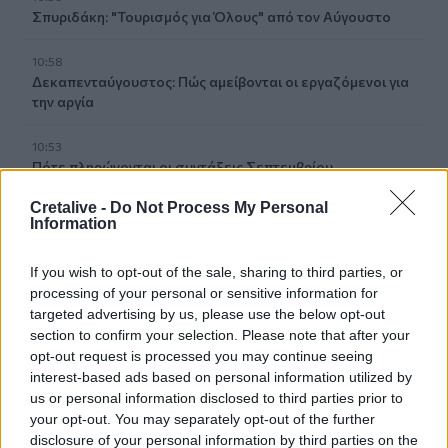
Σπυριδάκη: "Τουρισμός για Όλους" από τον Αύγουστο
10:58
Δεκαπενταύγουστος: Πώς αμείβονται οι εργαζόμενοι για
την αργία
10:53
Πότε πληρώνονται οι συντάξεις Σεπτεμβρίου
Cretalive -
Do Not Process My Personal
10:52
Information
Ηράκλειο: Οι παραστάσεις στα Κηποθέατρα τη Τρίτη 11/8
If you wish to opt-out of the sale, sharing to third parties, or
10:47
processing of your personal or sensitive information for
Συναγερμός της Τροχαίας για τους «ραλίστες» οδηγούς
targeted advertising by us, please use the below opt-out
των άδειων δρόμων
section to confirm your selection. Please note that after your
opt-out request is processed you may continue seeing
10:40
interest-based ads based on personal information utilized by
Ηλικιωμένη ανασύρθηκε νεκρή από τη θάλασσα στην
us or personal information disclosed to third parties prior to
Κατερίνη
your opt-out. You may separately opt-out of the further
disclosure of your personal information by third parties on the
10:33