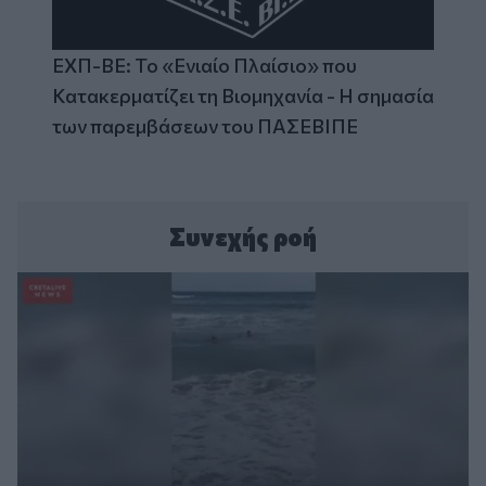
ΕΧΠ-ΒΕ: Το «Ενιαίο Πλαίσιο» που
Κατακερματίζει τη Βιομηχανία - Η σημασία
των παρεμβάσεων του ΠΑΣΕΒΙΠΕ
Συνεχής ροή