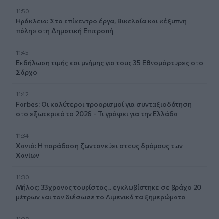
11:50
Ηράκλειο: Στο επίκεντρο έργα, Βικελαία και «έξυπνη
πόλη» στη Δημοτική Επιτροπή
11:45
Εκδήλωση τιμής και μνήμης για τους 35 Εθνομάρτυρες στο
Σάρχο
11:42
Forbes: Οι καλύτεροι προορισμοί για συνταξιοδότηση
στο εξωτερικό το 2026 - Τι γράφει για την Ελλάδα
11:34
Χανιά: Η παράδοση ζωντανεύει στους δρόμους των
Χανίων
11:30
Μήλος: 33χρονος τουρίστας... εγκλωβίστηκε σε βράχο 20
μέτρων και τον διέσωσε το Λιμενικό τα ξημερώματα
11:28