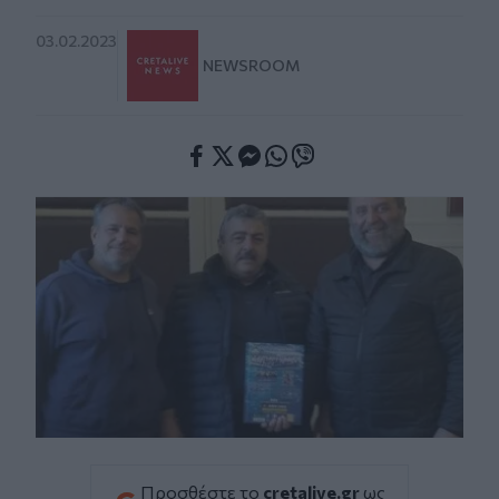
03.02.2023
NEWSROOM
Facebook
Twitter
Messenger
Whatsapp
Viber
Προσθέστε το
cretalive.gr
ως