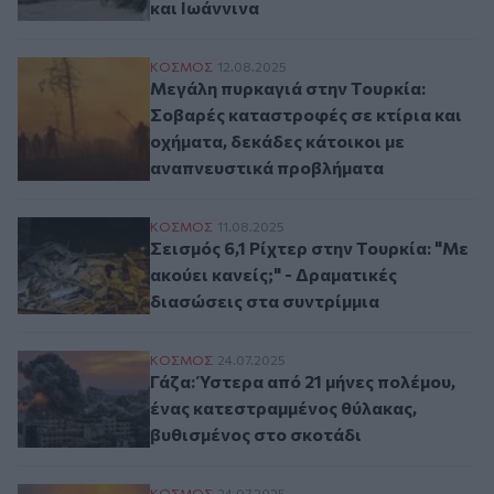
και Ιωάννινα
Μεγάλη πυρκαγιά στην Τουρκία: Σοβαρές 
ΚΟΣΜΟΣ
12.08.2025
Μεγάλη πυρκαγιά στην Τουρκία:
Σοβαρές καταστροφές σε κτίρια και
οχήματα, δεκάδες κάτοικοι με
αναπνευστικά προβλήματα
Σεισμός 6,1 Ρίχτερ στην Τουρκία: "Με ακο
ΚΟΣΜΟΣ
11.08.2025
Σεισμός 6,1 Ρίχτερ στην Τουρκία: "Με
ακούει κανείς;" - Δραματικές
διασώσεις στα συντρίμμια
Γάζα: Ύστερα από 21 μήνες πολέμου, ένας
ΚΟΣΜΟΣ
24.07.2025
Γάζα: Ύστερα από 21 μήνες πολέμου,
ένας κατεστραμμένος θύλακας,
βυθισμένος στο σκοτάδι
ΚΟΣΜΟΣ
24.07.2025