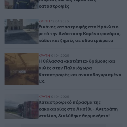
καταστροφές
Εικόνες καταστροφής στο Ηράκλειο μετά 
ΚΡΗΤΗ
12.04.2026
Εικόνες καταστροφής στο Ηράκλειο
μετά την Ανάσταση: Καμένα φανάρια,
κάδοι και ζημιές σε οδοστρώματα
Η θάλασσα «κατάπιε» δρόμους και αυλές
ΚΡΗΤΗ
01.04.2026
Η θάλασσα «κατάπιε» δρόμους και
αυλές στην Παλαιόχωρα –
Καταστροφές και αναποδογυρισμένα
Ι.Χ.
Καταστροφικό πέρασμα της κακοκαιρίας σ
ΚΡΗΤΗ
01.04.2026
Καταστροφικό πέρασμα της
κακοκαιρίας στο Λασίθι - Ανετράπη
νταλίκα, διαλύθηκε θερμοκήπιο!