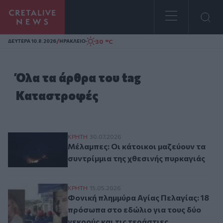
Homepage
/
30 °C
ΔΕΥΤΕΡΑ 10.8.2026
ΗΡΑΚΛΕΙΟ
Όλα τα άρθρα του tag
Καταστροφές
Μέλαμπες: Οι κάτοικοι μαζεύουν τα συντρ
ΚΡΗΤΗ
30.07.2026
Μέλαμπες: Οι κάτοικοι μαζεύουν τα
συντρίμμια της χθεσινής πυρκαγιάς
Φονική πλημμύρα Αγίας Πελαγίας: 18 πρό
ΚΡΗΤΗ
15.05.2026
Φονική πλημμύρα Αγίας Πελαγίας: 18
πρόσωπα στο εδώλιο για τους δύο
νεκρούς και τις τεράστιες