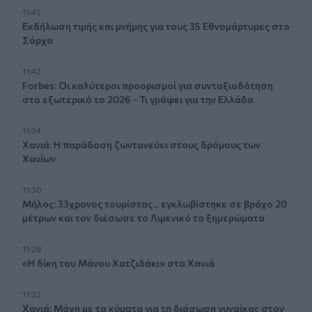
11:45
Εκδήλωση τιμής και μνήμης για τους 35 Εθνομάρτυρες στο
Σάρχο
11:42
Forbes: Οι καλύτεροι προορισμοί για συνταξιοδότηση
στο εξωτερικό το 2026 - Τι γράφει για την Ελλάδα
11:34
Χανιά: Η παράδοση ζωντανεύει στους δρόμους των
Χανίων
11:30
Μήλος: 33χρονος τουρίστας... εγκλωβίστηκε σε βράχο 20
μέτρων και τον διέσωσε το Λιμενικό τα ξημερώματα
11:28
«Η δίκη του Μάνου Χατζιδάκι» στα Χανιά
11:22
Χανιά: Μάχη με τα κύματα για τη διάσωση γυναίκας στον