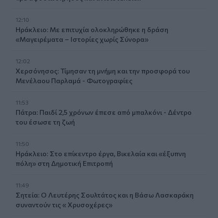
12:10
Ηράκλειο: Με επιτυχία ολοκληρώθηκε η δράση
«Μαγειρέματα – Ιστορίες χωρίς Σύνορα»
12:02
Χερσόνησος: Τίμησαν τη μνήμη και την προσφορά του
Μενέλαου Παρλαμά - Φωτογραφίες
11:53
Πάτρα: Παιδί 2,5 χρόνων έπεσε από μπαλκόνι - Δέντρο
του έσωσε τη ζωή
11:50
Ηράκλειο: Στο επίκεντρο έργα, Βικελαία και «έξυπνη
πόλη» στη Δημοτική Επιτροπή
11:49
Σητεία: Ο Λευτέρης Σουλτάτος και η Βάσω Λασκαράκη
συναντούν τις « Χρυσοχέρες»