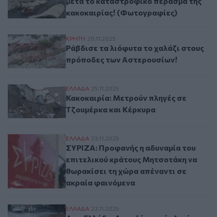
μετά το καταστροφικό πέρασμα της
κακοκαιρίας! (Φωτογραφίες)
Ράβδισε τα λιόφυτα το χαλάζι στους πρό
ΚΡΗΤΗ
29.11.2025
Ράβδισε τα λιόφυτα το χαλάζι στους
πρόποδες των Αστερουσίων!
Κακοκαιρία: Μετρούν πληγές σε Τζουμέρ
ΕΛΛAΔΑ
25.11.2025
Κακοκαιρία: Μετρούν πληγές σε
Τζουμέρκα και Κέρκυρα
ΣΥΡΙΖΑ: Προφανής η αδυναμία του επιτελ
ΕΛΛAΔΑ
23.11.2025
ΣΥΡΙΖΑ: Προφανής η αδυναμία του
επιτελικού κράτους Μητσοτάκη να
θωρακίσει τη χώρα απέναντι σε
ακραία φαινόμενα
Δυτ. Ελλάδα: Αυτοψίες από κλιμάκιο τη
ΕΛΛAΔΑ
22.11.2025