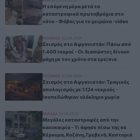
Η επόμενη μέρα μετά τα καταστροφικά πρ
Η επόμενη μέρα μετά τα
καταστροφικά πρωτοβρόχια στο
νότο - Φόβος για το χειμώνα -video
Σεισμός στο Αφγανιστάν: Πάνω από 1.400 
ΚΟΣΜΟΣ
02.09.2025
Σεισμός στο Αφγανιστάν: Πάνω από
1.400 νεκροί - Οι διασώστες δίνουν
μάχη με τον χρόνο στα ερείπια
Σεισμός στο Αφγανιστάν: Τραγικός απολο
ΚΟΣΜΟΣ
02.09.2025
Σεισμός στο Αφγανιστάν: Τραγικός
απολογισμός με 1.124 νεκρούς -
Ισοπεδώθηκαν ολόκληρα χωρία
Μεγάλες καταστροφές από την κακοκαιρία 
ΕΛΛAΔΑ
31.08.2025
Μεγάλες καταστροφές από την
κακοκαιρία - Τι άφησε πίσω της σε
Κέρκυρα, Κοζάνη, Γρεβενά, Καστοριά