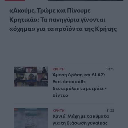
«Ακούμε, Τρώμε και Πίνουμε
Κρητικά»: Τα πανηγύρια γίνονται
«όχημα» για τα προϊόντα της Κρήτης
ΚΡΗΤΗ
08:15
Άμεση Δράση και ΔΙ.ΑΣ:
Εκεί όπου κάθε
δευτερόλεπτο μετράει -
Βίντεο
ΚΡΗΤΗ
11:22
Χανιά: Μάχη με τα κύματα
για τη διάσωση γυναίκας