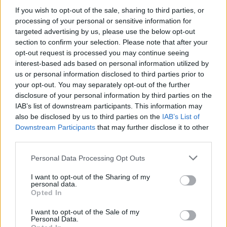
If you wish to opt-out of the sale, sharing to third parties, or
processing of your personal or sensitive information for
targeted advertising by us, please use the below opt-out
Σελιδοποίηση
Current page
1
Προηγούμενη σελίδα
Next page
section to confirm your selection. Please note that after your
opt-out request is processed you may continue seeing
interest-based ads based on personal information utilized by
us or personal information disclosed to third parties prior to
your opt-out. You may separately opt-out of the further
disclosure of your personal information by third parties on the
Ροή ειδήσεων
Δημοφιλή
IAB’s list of downstream participants. This information may
also be disclosed by us to third parties on the
IAB’s List of
Downstream Participants
that may further disclose it to other
12:56
third parties.
Έρχονται νέες προσλήψεις στο Λιμενικό - "Ενισχύσαμε
ήδη την Κρήτη" λέει ο Κικίλιας
Personal Data Processing Opt Outs
12:49
I want to opt-out of the Sharing of my
Αφροδίτη Νέστορα: Η σπαρακτική ανάρτηση για τη
personal data.
Opted In
μητέρα της που χάθηκε στην εμπρηστική επίθεση
I want to opt-out of the Sale of my
12:42
Personal Data.
Μαρινάκης για Αλ. Τσίπρα: Η συλλογική μνήμη δεν σβήνει