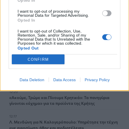
Opted In
τόσο εύκολα όσο εκείνος πιστεύει
I want to opt-out of processing my
Personal Data for Targeted Advertising.
12:41
Opted In
Κικίλιας: «Έρχονται 420 νέες προσλήψεις στο Λιμενικό
Σώμα»
I want to opt-out of Collection, Use,
Retention, Sale, and/or Sharing of my
Personal Data that Is Unrelated with the
12:34
Purposes for which it was collected.
Opted Out
Νέο ρεκόρ για την "Οδύσσεια" - Η πιο επιτυχημένη ταινία
του Νόλαν
CONFIRM
12:22
Φωτιά στον Κουβαρά: Καλύτερη η εικόνα, συνεχίζεται η
μάχη με τις εστίες - Βίντεο & φωτογραφίες
Data Deletion
Data Access
Privacy Policy
12:20
«Ακούμε, Τρώμε και Πίνουμε Κρητικά»: Τα πανηγύρια
γίνονται «όχημα» για τα προϊόντα της Κρήτης
12:17
Λ. Μενδώνη για Ν. Καλογερόπουλο: Υπηρέτησε την τέχνη
«με αφοσίωση, ήθος και ανιδιοτέλεια»