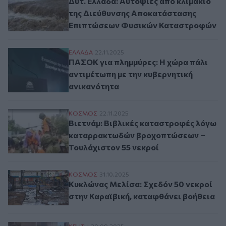
Δυτ. Ελλάδα: Αυτοψίες από κλιμάκιο
της Διεύθυνσης Αποκατάστασης
Επιπτώσεων Φυσικών Καταστροφών
ΠΑΣΟΚ για πλημμύρες: Η χώρα πάλι αντιμ
ΕΛΛAΔΑ
22.11.2025
ΠΑΣΟΚ για πλημμύρες: Η χώρα πάλι
αντιμέτωπη με την κυβερνητική
ανικανότητα
Βιετνάμ: Βιβλικές καταστροφές λόγω κα
ΚΟΣΜΟΣ
22.11.2025
Βιετνάμ: Βιβλικές καταστροφές λόγω
καταρρακτωδών βροχοπτώσεων –
Τουλάχιστον 55 νεκροί
Κυκλώνας Μελίσα: Σχεδόν 50 νεκροί στην
ΚΟΣΜΟΣ
31.10.2025
Κυκλώνας Μελίσα: Σχεδόν 50 νεκροί
στην Καραϊβική, καταφθάνει βοήθεια
ΚΡΗΤΗ
30.09.2025