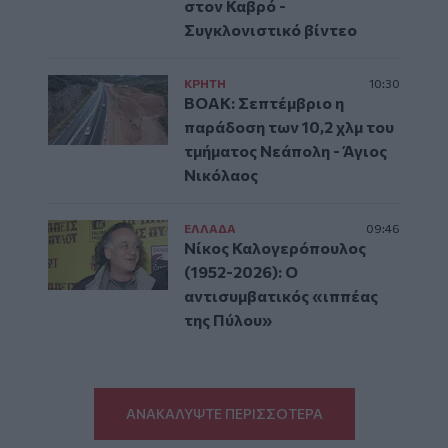
στον Καβρό -
Συγκλονιστικό βίντεο
ΚΡΗΤΗ
10:30
ΒΟΑΚ: Σεπτέμβριο η
παράδοση των 10,2 χλμ του
τμήματος Νεάπολη - Άγιος
Νικόλαος
ΕΛΛAΔΑ
09:46
Νίκος Καλογερόπουλος
(1952-2026): O
αντισυμβατικός «ιππέας
της Πύλου»
ΑΝΑΚΑΛΥΨΤΕ ΠΕΡΙΣΣΟΤΕΡΑ