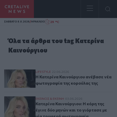
Homepage
/
29 °C
ΣAΒΒΑΤΟ 8.8.2026
ΗΡΑΚΛΕΙΟ
Όλα τα άρθρα του tag Κατερίνα
Καινούργιου
Η Κατερίνα Καινούργιου ανέβασε νέα φω
LIFESTYLE
22.06.2026
Η Κατερίνα Καινούργιου ανέβασε νέα
φωτογραφία της κορούλας της
Κατερίνα Καινούργιου: Η κόρη της έγινε 
ΕΚΕΙΝΟΣ & ΕΚΕΙΝΗ
03.06.2026
Κατερίνα Καινούργιου: Η κόρη της
έγινε δύο μηνών και το γιόρτασε με
μία τρυφερή φωτογραφία