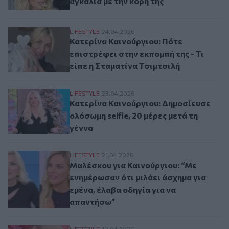
αγκαλιά με την κόρη της
Κατερίνα Καινούργιου: Πότε επιστρέφει στ
LIFESTYLE
24.04.2026
Κατερίνα Καινούργιου: Πότε
επιστρέφει στην εκπομπή της - Τι
είπε η Σταματίνα Τσιμτσιλή
Κατερίνα Καινούργιου: Δημοσίευσε ολόσωμη
LIFESTYLE
23.04.2026
Κατερίνα Καινούργιου: Δημοσίευσε
ολόσωμη selfie, 20 μέρες μετά τη
γέννα
Μαλέσκου για Καινούργιου: “Με ενημέρωσα
LIFESTYLE
21.04.2026
Μαλέσκου για Καινούργιου: “Με
ενημέρωσαν ότι μιλάει άσχημα για
εμένα, έλαβα οδηγία για να
απαντήσω”
LIFESTYLE
10.04.2026