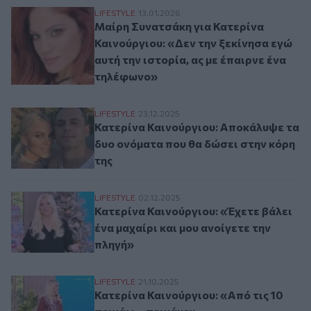
Μαίρη Συνατσάκη για Κατερίνα Καινούργιο
LIFESTYLE
13.01.2026
Μαίρη Συνατσάκη για Κατερίνα
Καινούργιου: «Δεν την ξεκίνησα εγώ
αυτή την ιστορία, ας με έπαιρνε ένα
τηλέφωνο»
Κατερίνα Καινούργιου: Αποκάλυψε τα δυο
LIFESTYLE
23.12.2025
Κατερίνα Καινούργιου: Αποκάλυψε τα
δυο ονόματα που θα δώσει στην κόρη
της
Κατερίνα Καινούργιου: «Έχετε βάλει ένα μ
LIFESTYLE
02.12.2025
Κατερίνα Καινούργιου: «Έχετε βάλει
ένα μαχαίρι και μου ανοίγετε την
πληγή»
Κατερίνα Καινούργιου: «Από τις 10 πεινά
LIFESTYLE
21.10.2025
Κατερίνα Καινούργιου: «Από τις 10