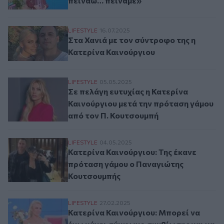
πεινάω… πεινάμε»
Στα Χανιά με τον σύντροφο της η Κατερίν
LIFESTYLE
16.07.2025
Στα Χανιά με τον σύντροφο της η
Κατερίνα Καινούργιου
Σε πελάγη ευτυχίας η Κατερίνα Καινούργ
LIFESTYLE
05.05.2025
Σε πελάγη ευτυχίας η Κατερίνα
Καινούργιου μετά την πρόταση γάμου
από τον Π. Κουτσουμπή
Κατερίνα Καινούργιου: Της έκανε πρότα
LIFESTYLE
04.05.2025
Κατερίνα Καινούργιου: Της έκανε
πρόταση γάμου ο Παναγιώτης
Κουτσουμπής
Κατερίνα Καινούργιου: Μπορεί να έχω κάν
LIFESTYLE
27.02.2025
Κατερίνα Καινούργιου: Μπορεί να