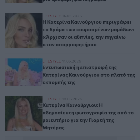
Η Κατερίνα Καινούργιου περιγράφει το δ
LIFESTYLE
14.05.2026
Η Κατερίνα Καινούργιου περιγράφει
το δράμα των κουρασμένων μαμάδων:
«Άρχισαν οι αϋπνίες, την πηγαίνω
στον απορροφητήρα»
Εντυπωσιακή η επιστροφή της Κατερίνας 
LIFESTYLE
11.05.2026
Εντυπωσιακή η επιστροφή της
Κατερίνας Καινούργιου στο πλατό της
εκπομπής της
Κατερίνα Καινούργιου: Η αδημοσίευτη φωτ
LIFESTYLE
10.05.2026
Κατερίνα Καινούργιου: Η
αδημοσίευτη φωτογραφία της από το
μαιευτήριο για την Γιορτή της
Μητέρας