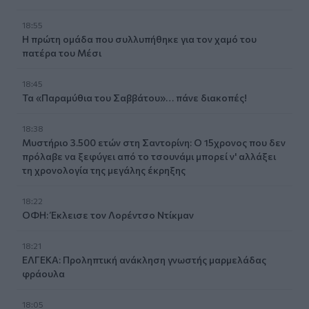
18:55
Η πρώτη ομάδα που συλλυπήθηκε για τον χαμό του
πατέρα του Μέσι
18:45
Τα «Παραμύθια του Σαββάτου»… πάνε διακοπές!
18:38
Μυστήριο 3.500 ετών στη Σαντορίνη: Ο 15χρονος που δεν
πρόλαβε να ξεφύγει από το τσουνάμι μπορεί ν' αλλάξει
τη χρονολογία της μεγάλης έκρηξης
18:22
ΟΦΗ: Έκλεισε τον Λορέντσο Ντίκμαν
18:21
ΕΛΓΕΚΑ: Προληπτική ανάκληση γνωστής μαρμελάδας
φράουλα
18:05