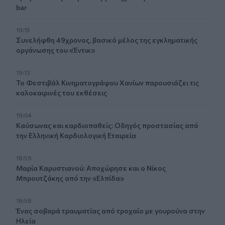
bar
19:15
Συνελήφθη 49χρονος, βασικό μέλος της εγκληματικής
οργάνωσης του «Έντικ»
19:13
Το Φεστιβάλ Κινηματογράφου Χανίων παρουσιάζει τις
καλοκαιρινές του εκθέσεις
19:04
Καύσωνας και καρδιοπαθείς: Οδηγός προστασίας από
την Ελληνική Καρδιολογική Εταιρεία
18:59
Μαρία Καρυστιανού: Αποχώρησε και ο Νίκος
Μπρουτζάκης από την «Ελπίδα»
18:58
Ένας σοβαρά τραυματίας από τροχαίο με γουρούνα στην
Ηλεία