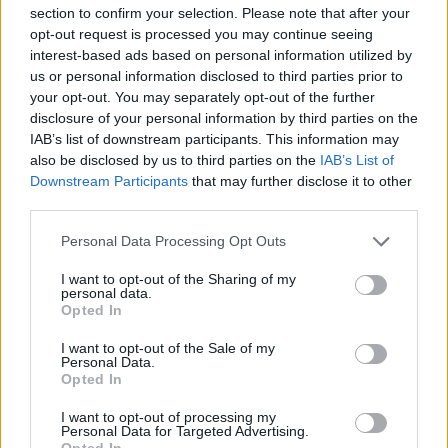
Σελιδοποίηση
Current page
1
Προηγούμενη σελίδα
Next page
section to confirm your selection. Please note that after your
opt-out request is processed you may continue seeing
interest-based ads based on personal information utilized by
us or personal information disclosed to third parties prior to
your opt-out. You may separately opt-out of the further
disclosure of your personal information by third parties on the
Ροή ειδήσεων
Δημοφιλή
IAB’s list of downstream participants. This information may
also be disclosed by us to third parties on the
IAB’s List of
Downstream Participants
that may further disclose it to other
20:41
third parties.
Το συγκινητικό αντίο της Μπαρτσελόνα στον πατέρα του
Μέσι
Personal Data Processing Opt Outs
20:20
I want to opt-out of the Sharing of my
personal data.
Η Χαμάς δηλώνει εκ νέου έτοιμη να εφαρμόσει το σχέδιο
Opted In
των ΗΠΑ για τη Γάζα
I want to opt-out of the Sale of my
20:14
Personal Data.
Opted In
Θλίψη για τον Χανς: Δόθηκε από το Ηράκλειο για
υιοθεσία στην Αθήνα και ο ιδιοκτήτης του τον σκότωσε
I want to opt-out of processing my
με φρικτό τρόπο
Personal Data for Targeted Advertising.
Opted In