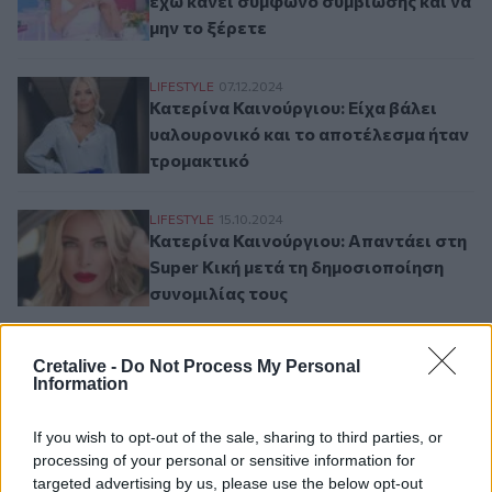
έχω κάνει σύμφωνο συμβίωσης και να
μην το ξέρετε
Κατερίνα Καινούργιου: Είχα βάλει υαλου
LIFESTYLE
07.12.2024
Κατερίνα Καινούργιου: Είχα βάλει
υαλουρονικό και το αποτέλεσμα ήταν
τρομακτικό
Κατερίνα Καινούργιου: Απαντάει στη Supe
LIFESTYLE
15.10.2024
Κατερίνα Καινούργιου: Απαντάει στη
Super Κική μετά τη δημοσιοποίηση
συνομιλίας τους
Καινούργιου για ενδεχόμενο γάμου: «Δεν 
LIFESTYLE
23.09.2024
Cretalive -
Do Not Process My Personal
Καινούργιου για ενδεχόμενο γάμου:
Information
«Δεν μου έχει κάνει πρόταση ακόμα»
If you wish to opt-out of the sale, sharing to third parties, or
processing of your personal or sensitive information for
targeted advertising by us, please use the below opt-out