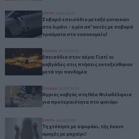
Σοβαρό επεισόδιο μεταξύ γυναικών στο λι
ΚΡΗΤΗ
26.10.2025
Σοβαρό επεισόδιο μεταξύ γυναικών
στο λιμάνι - η μία απ' αυτές με σοβαρά
τραύματα στο νοσοκομείο!
Επεισόδια στον αέρα: Γιατί οι καβγάδες σ
ΕΛΛAΔΑ
29.09.2025
Επεισόδια στον αέρα: Γιατί οι
καβγάδες στις πτήσεις εκτοξεύθηκαν
μετά την πανδημία
Άγριος καβγάς στη Νέα Φιλαδέλφεια για 
ΕΛΛAΔΑ
26.09.2025
Άγριος καβγάς στη Νέα Φιλαδέλφεια
για προτεραιότητα στο φανάρι
Τη χτύπησε με σφυράκι, τής έκανε αμυχές 
ΚΡΗΤΗ
24.09.2025
Τη χτύπησε με σφυράκι, τής έκανε
αμυχές με μαχαίρι!