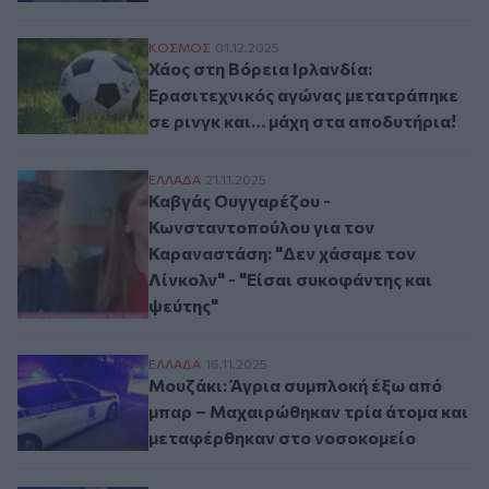
Χάος στη Βόρεια Ιρλανδία: Ερασιτεχνικό
ΚΟΣΜΟΣ
01.12.2025
Χάος στη Βόρεια Ιρλανδία:
Ερασιτεχνικός αγώνας μετατράπηκε
σε ρινγκ και… μάχη στα αποδυτήρια!
Καβγάς Ουγγαρέζου - Κωνσταντοπούλου γι
ΕΛΛAΔΑ
21.11.2025
Καβγάς Ουγγαρέζου -
Κωνσταντοπούλου για τον
Καραναστάση: "Δεν χάσαμε τον
Λίνκολν" - "Είσαι συκοφάντης και
ψεύτης"
Μουζάκι: Άγρια συμπλοκή έξω από μπαρ 
ΕΛΛAΔΑ
16.11.2025
Μουζάκι: Άγρια συμπλοκή έξω από
μπαρ – Μαχαιρώθηκαν τρία άτομα και
μεταφέρθηκαν στο νοσοκομείο