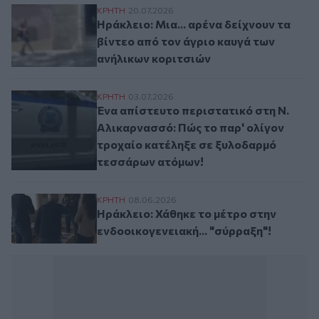
Ηράκλειο: Μια... αρένα δείχνουν τα βίντ
ΚΡΗΤΗ
20.07.2026
Ηράκλειο: Μια... αρένα δείχνουν τα
βίντεο από τον άγριο καυγά των
ανήλικων κοριτσιών
Ένα απίστευτο περιστατικό στη Ν. Αλικα
ΚΡΗΤΗ
03.07.2026
Ένα απίστευτο περιστατικό στη Ν.
Αλικαρνασσό: Πώς το παρ' ολίγον
τροχαίο κατέληξε σε ξυλοδαρμό
τεσσάρων ατόμων!
Ηράκλειο: Χάθηκε το μέτρο στην ενδοοικο
ΚΡΗΤΗ
08.06.2026
Ηράκλειο: Χάθηκε το μέτρο στην
ενδοοικογενειακή... "σύρραξη"!