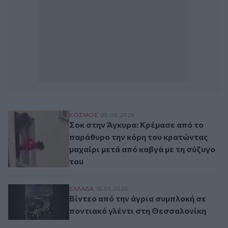
Σοκ στην Άγκυρα: Κρέμασε από το παράθυ
ΚΟΣΜΟΣ
06.06.2026
Σοκ στην Άγκυρα: Κρέμασε από το
παράθυρο την κόρη του κρατώντας
μαχαίρι μετά από καβγά με τη σύζυγο
του
Βίντεο από την άγρια συμπλοκή σε ποντι
ΕΛΛAΔΑ
16.05.2026
Βίντεο από την άγρια συμπλοκή σε
ποντιακό γλέντι στη Θεσσαλονίκη