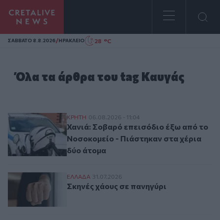
Homepage
/
28 °C
ΣAΒΒΑΤΟ 8.8.2026
ΗΡΑΚΛΕΙΟ
Όλα τα άρθρα του tag Καυγάς
Χανιά: Σοβαρό επεισόδιο έξω από το Νοσ
ΚΡΗΤΗ
06.08.2026 - 11:04
Χανιά: Σοβαρό επεισόδιο έξω από το
Νοσοκομείο - Πιάστηκαν στα χέρια
δύο άτομα
Σκηνές χάους σε πανηγύρι
ΕΛΛAΔΑ
31.07.2026
Σκηνές χάους σε πανηγύρι