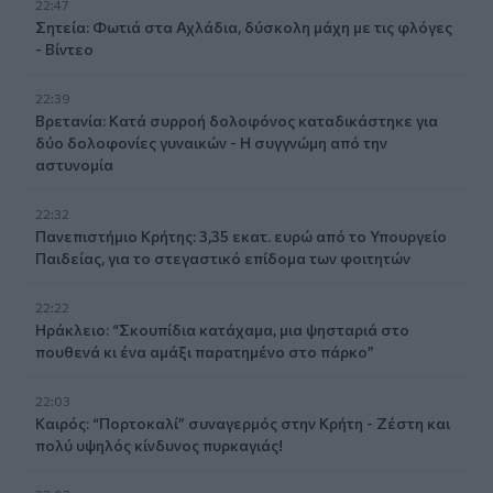
22:47
Σητεία: Φωτιά στα Αχλάδια, δύσκολη μάχη με τις φλόγες
- Βίντεο
22:39
Βρετανία: Κατά συρροή δολοφόνος καταδικάστηκε για
δύο δολοφονίες γυναικών - Η συγγνώμη από την
αστυνομία
22:32
Πανεπιστήμιο Κρήτης: 3,35 εκατ. ευρώ από το Υπουργείο
Παιδείας, για το στεγαστικό επίδομα των φοιτητών
22:22
Ηράκλειο: “Σκουπίδια κατάχαμα, μια ψησταριά στο
πουθενά κι ένα αμάξι παρατημένο στο πάρκο”
22:03
Καιρός: “Πορτοκαλί” συναγερμός στην Κρήτη - Ζέστη και
πολύ υψηλός κίνδυνος πυρκαγιάς!