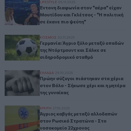
Έντονη διαφωνία στον "αέρα" είχαν Μουτίδ
LIFESTYLE
05.11.2025
Έντονη διαφωνία στον "αέρα" είχαν
Μουτίδου και Γκλέτσος - "Η πολιτική
σε έκανε πιο ψεύτη"
Γερμανία: Άγριο ξύλο μεταξύ οπαδών της
ΚΟΣΜΟΣ
02.11.2025
Γερμανία: Άγριο ξύλο μεταξύ οπαδών
της Ντόρτμουντ και Σάλκε σε
σιδηροδρομικό σταθμό
Πρώην σύζυγοι πιάστηκαν στα χέρια στον 
ΕΛΛAΔΑ
29.10.2025
Πρώην σύζυγοι πιάστηκαν στα χέρια
στον Βόλο - Σήκωσε χέρι και η μητέρα
της γυναίκας
Άγριος καβγάς μεταξύ αλλοδαπών στον Ρ
ΚΡΗΤΗ
27.10.2025
Άγριος καβγάς μεταξύ αλλοδαπών
στον Ρωσικό Στρατώνα - Στο
νοσοκομείο 22χρονος