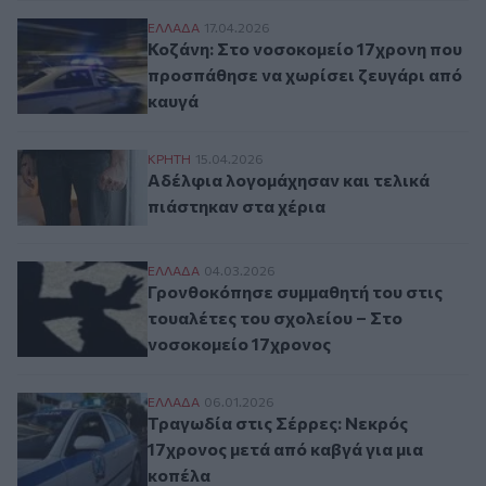
Κοζάνη: Στο νοσοκομείο 17χρονη που προ
ΕΛΛAΔΑ
17.04.2026
Κοζάνη: Στο νοσοκομείο 17χρονη που
προσπάθησε να χωρίσει ζευγάρι από
καυγά
Αδέλφια λογομάχησαν και τελικά πιάστηκ
ΚΡΗΤΗ
15.04.2026
Αδέλφια λογομάχησαν και τελικά
πιάστηκαν στα χέρια
Γρονθοκόπησε συμμαθητή του στις τουαλέ
ΕΛΛAΔΑ
04.03.2026
Γρονθοκόπησε συμμαθητή του στις
τουαλέτες του σχολείου – Στο
νοσοκομείο 17χρονος
Τραγωδία στις Σέρρες: Νεκρός 17χρονος 
ΕΛΛAΔΑ
06.01.2026
Τραγωδία στις Σέρρες: Νεκρός
17χρονος μετά από καβγά για μια
κοπέλα