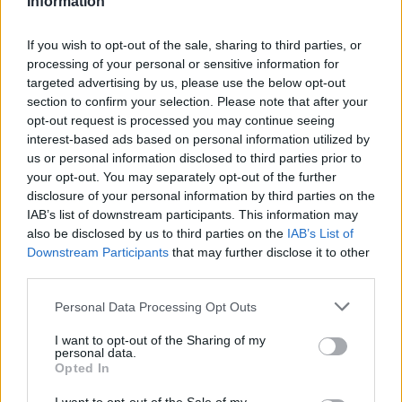
Information
If you wish to opt-out of the sale, sharing to third parties, or
Ροή ειδήσεων
Δημοφιλή
processing of your personal or sensitive information for
targeted advertising by us, please use the below opt-out
section to confirm your selection. Please note that after your
05:41
opt-out request is processed you may continue seeing
Φεύγουμε για διακοπές; Τα 7 πράγματα που πρέπει να
interest-based ads based on personal information utilized by
κάνουμε στο σπίτι πριν κλείσουμε την πόρτα
us or personal information disclosed to third parties prior to
your opt-out. You may separately opt-out of the further
04:11
disclosure of your personal information by third parties on the
Μαγειρεμένο ρύζι: Πόσο διατηρείται στο ψυγείο και τα
IAB’s list of downstream participants. This information may
συχνά λάθη που πρέπει να προσέξουμε
also be disclosed by us to third parties on the
IAB’s List of
Downstream Participants
that may further disclose it to other
03:16
third parties.
Οι ειδικοί εξηγούν: Το κλιματιστικό ρυθμίζει τη
θερμοκρασία, ο ανεμιστήρας οροφής αλλάζει την
Personal Data Processing Opt Outs
αίσθηση
I want to opt-out of the Sharing of my
personal data.
02:30
Opted In
Αυξάνονται οι ενδείξεις για ζωή στον Άρη