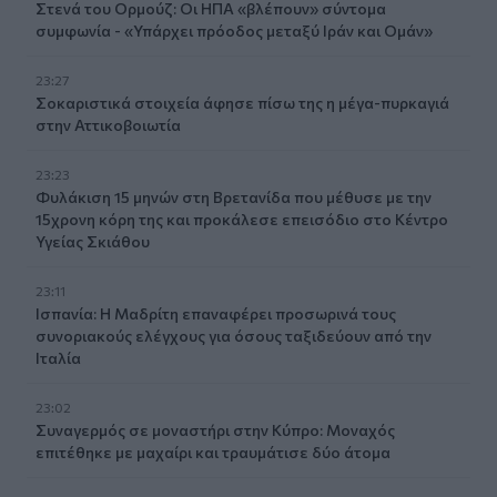
Στενά του Ορμούζ: Οι ΗΠΑ «βλέπουν» σύντομα
συμφωνία - «Υπάρχει πρόοδος μεταξύ Ιράν και Ομάν»
23:27
Σοκαριστικά στοιχεία άφησε πίσω της η μέγα-πυρκαγιά
στην Αττικοβοιωτία
23:23
Φυλάκιση 15 μηνών στη Βρετανίδα που μέθυσε με την
15χρονη κόρη της και προκάλεσε επεισόδιο στο Κέντρο
Υγείας Σκιάθου
23:11
Ισπανία: Η Μαδρίτη επαναφέρει προσωρινά τους
συνοριακούς ελέγχους για όσους ταξιδεύουν από την
Ιταλία
23:02
Συναγερμός σε μοναστήρι στην Κύπρο: Μοναχός
επιτέθηκε με μαχαίρι και τραυμάτισε δύο άτομα