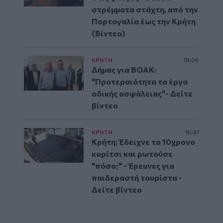
στρέμματα στάχτη, από την
Πορτογαλία έως την Κρήτη
(Βίντεο)
ΚΡΗΤΗ
18:06
Δήμας για ΒΟΑΚ:
"Προτεραιότητα τα έργα
οδικής ασφάλειας"- Δείτε
βίντεο
ΚΡΗΤΗ
16:37
Κρήτη: Έδειχνε το 10χρονο
κορίτσι και ρωτούσε
"πόσο;" - Έρευνες για
παιδεραστή τουρίστα -
Δείτε βίντεο