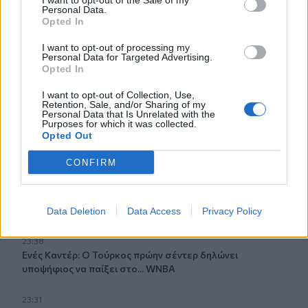
I want to opt-out of the Sale of my
01:30
Personal Data.
Ειδικός λέει ποια φυτά να βάλεις στο μπαλκόνι σου το
Opted In
καλοκαίρι
I want to opt-out of processing my
Personal Data for Targeted Advertising.
00:31
Opted In
Βιολόγος: «Αυτό που προσελκύει τα κουνούπια δεν είναι
το γλυκό αίμα, αλλά οι χημικές ενώσεις που εκπέμπουμε»
I want to opt-out of Collection, Use,
Retention, Sale, and/or Sharing of my
Personal Data that Is Unrelated with the
Purposes for which it was collected.
00:31
Opted Out
Σητεία: Πυρκαγιά στα Αχλάδια - Ολονύχτια μάχη με τις
φλόγες (Βίντεο)
CONFIRM
23:55
Υπό έλεγχο η φωτιά σε ισόγειο κατάστημα στο Παλαιό
Φάληρο - Εκκενώθηκε προληπτικά πολυκατοικία
Data Deletion
Data Access
Privacy Policy
23:38
Ενές Καντέρ: Ο Τούρκος πρώην σέντερ δηλώνει
υποψήφιος να παίξει στο... WNBA
23:31