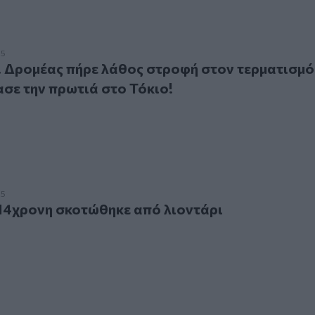
ρομέας πήρε λάθος στροφή στον τερματισμό αγώνα κι έχασε τ
25
. Δρομέας πήρε λάθος στροφή στον τερματισμό
ασε την πρωτιά στο Τόκιο!
ρονη σκοτώθηκε από λιοντάρι
25
14χρονη σκοτώθηκε από λιοντάρι