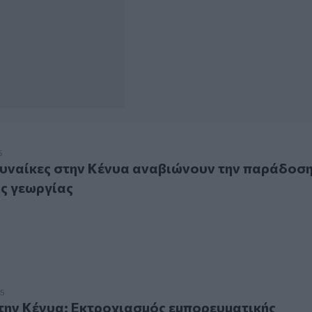
ίκες στην Κένυα αναβιώνουν την παράδοση μέσω αστικής γ
5
υναίκες στην Κένυα αναβιώνουν την παράδοσ
ς γεωργίας
Κένυα: Εκτροχιασμός εμπορευματικής αμαξοστοιχίας παρασ
25
ην Κένυα: Εκτροχιασμός εμπορευματικής