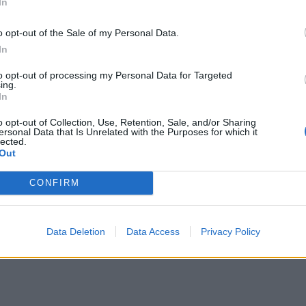
In
o opt-out of the Sale of my Personal Data.
In
to opt-out of processing my Personal Data for Targeted
ing.
ριο καταδίκασε 4 ανθρώπους για λαθρεμπόριο μυρμηγκιών
5
In
στήριο καταδίκασε 4 ανθρώπους για
ο μυρμηγκιών
o opt-out of Collection, Use, Retention, Sale, and/or Sharing
ersonal Data that Is Unrelated with the Purposes for which it
lected.
Out
CONFIRM
σι στον πρόεδρο της Κένυας - Δείτε βίντεο
25
Data Deletion
Data Access
Privacy Policy
ούτσι στον πρόεδρο της Κένυας - Δείτε βίντεο