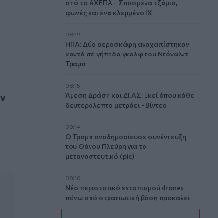
από το ΑΧΕΠΑ - Σπασμένα τζάμια,
φωνές και ένα κλεμμένο ΙΧ
08:19
ΗΠΑ: Δύο αεροσκάφη αναχαιτίστηκαν
κοντά σε γήπεδο γκολφ του Ντόναλντ
Τραμπ
08:15
ην
Άμεση Δράση και ΔΙ.ΑΣ: Εκεί όπου κάθε
δευτερόλεπτο μετράει - Βίντεο
08:14
Ο Τραμπ αναδημοσίευσε συνέντευξη
του Θάνου Πλεύρη για το
μεταναστευτικό (pic)
08:10
Νέο περιστατικό εντοπισμού drones
πάνω από στρατιωτική βάση προκαλεί
ανησυχία στη Γερμανία