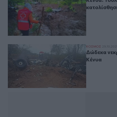
κατολίσθησ
Δώδεκα νεκροί 
ΚΟΣΜΟΣ
29.10.202
Δώδεκα νεκρ
Κένυα