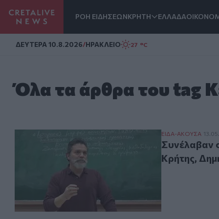
ΡΟΗ ΕΙΔΗΣΕΩΝ
ΚΡΗΤΗ
ΕΛΛΑΔΑ
ΟΙΚΟΝΟΜ
Homepage
ΔΕΥΤΕΡΑ 10.8.2026
/
ΗΡΑΚΛΕΙΟ
27 °C
Όλα τα άρθρα του tag 
Συνέλαβαν στην
ΕΙΔΑ-ΑΚΟΥΣΑ
13.05
Συνέλαβαν σ
Κρήτης, Δημ