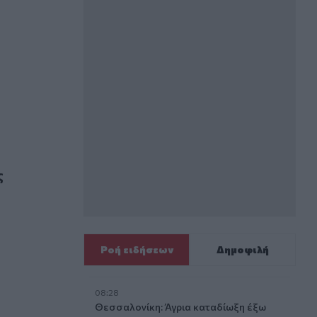
υν για λογαριασμό της στην Ουκρανία
ς
Ροή ειδήσεων
Δημοφιλή
08:28
Θεσσαλονίκη: Άγρια καταδίωξη έξω