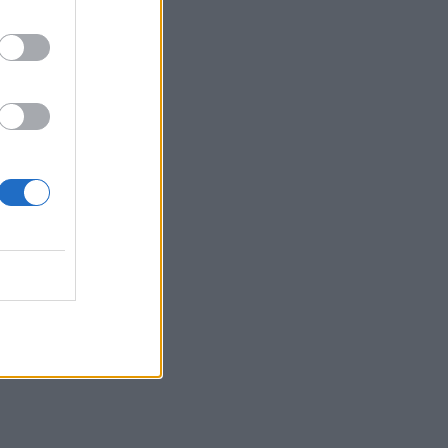
07:10
Τα σημερινά πρωτοσέλιδα των
εφημερίδων
07:04
ΑΑΔΕ: Με τη βοήθεια της Τεχνητής
Νοημοσύνης οι ενστάσεις για τα
ανασφάλιστα οχήματα
07:00
Αυτά είναι τα τρόφιμα που δεν πρέπει
να αποθηκεύουμε στο ψυγείο
06:11
Οι 5 viral συμβουλές για παγωμένο
καφέ που κάνουν τη διαφορά - Πέντε
κόλπα που θα απογειώσουν τον
παγωμένο καφέ σας
05:05