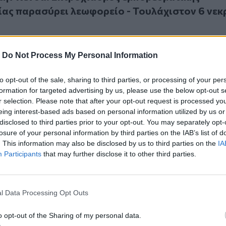
ας παρασύρει λεωφορείο - Τουλάχιστον 6 νεκ
-
Do Not Process My Personal Information
to opt-out of the sale, sharing to third parties, or processing of your per
υα: Έρευνες για νέα υπόθεση μαζικής δολοφονίας ή αυτοκτον
5
formation for targeted advertising by us, please use the below opt-out s
Κένυα: Έρευνες για νέα υπόθεση μαζικής
r selection. Please note that after your opt-out request is processed y
ή αυτοκτονίας πιστών μιας αίρεσης
eing interest-based ads based on personal information utilized by us or
disclosed to third parties prior to your opt-out. You may separately opt-
losure of your personal information by third parties on the IAB’s list of
. This information may also be disclosed by us to third parties on the
IA
Participants
that may further disclose it to other third parties.
ρος Ρούτο ζητά από την αστυνομία να πυροβολεί «στα πόδι
25
l Data Processing Opt Outs
όεδρος Ρούτο ζητά από την αστυνομία να
«στα πόδια» τους διαδηλωτές που βιαιοπραγο
o opt-out of the Sharing of my personal data.