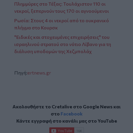
Πλημμύρες στο Τέξας: Τουλάχιστον 110 οι
νεκροί, ξεπερνούν τους 170 οι αγνοούμενοι
Ρωσία: Στους 4 οι νεκροί από το ουκρανικό
πλήγμα στο Κουρσκ
"Ειδικές και στοχευμένες επιχειρήσεις" του
ισραηλινού στρατού στο νότιο Λίβανο για τη
διάλυση υποδομών της Χεζμπολάχ
Πηγή:
ertnews.gr
Ακολουθήστε το Cretalive στο
Google News
και
στο
Facebook
Κάντε εγγραφή στο κανάλι μας στο
YouTube