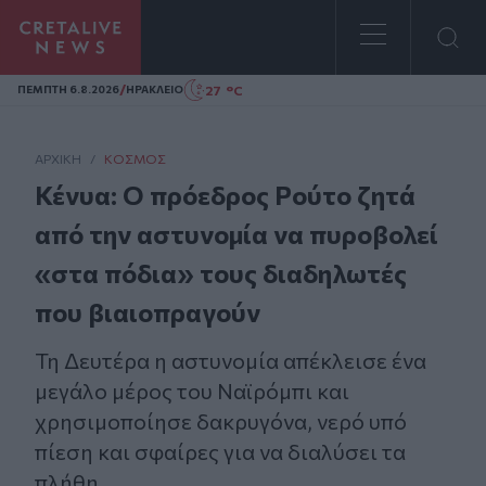
Homepage
/
27 °C
ΠΕΜΠΤΗ 6.8.2026
ΗΡΑΚΛΕΙΟ
ΑΡΧΙΚΗ
/
ΚΌΣΜΟΣ
Κένυα: Ο πρόεδρος Ρούτο ζητά
από την αστυνομία να πυροβολεί
«στα πόδια» τους διαδηλωτές
που βιαιοπραγούν
Τη Δευτέρα η αστυνομία απέκλεισε ένα
μεγάλο μέρος του Ναϊρόμπι και
χρησιμοποίησε δακρυγόνα, νερό υπό
πίεση και σφαίρες για να διαλύσει τα
πλήθη