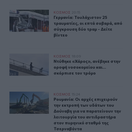
Γερμανία: Τουλάχιστον 25 τραυματίες, οι επτά σοβαρά, 
ΚΟΣΜΟΣ
20:15
Γερμανία: Τουλάχιστον 25 τραυματί
Γερμανία: Τουλάχιστον 25
τραυματίες, οι επτά σοβαρά, από
σύγκρουση δύο τραμ - Δείτε
βίντεο
Ντύθηκε «Χάρος», ανέβηκε στην οροφή νοσοκομείου και
ΚΟΣΜΟΣ
18:09
Ντύθηκε «Χάρος», ανέβηκε στην ορο
Ντύθηκε «Χάρος», ανέβηκε στην
οροφή νοσοκομείου και...
σκόρπισε τον τρόμο
Ρουμανία: Οι αρχές επιχειρούν την εκτροπή των υδάτω
ΚΟΣΜΟΣ
15:24
Ρουμανία: Οι αρχές επιχειρούν την
Ρουμανία: Οι αρχές επιχειρούν
την εκτροπή των υδάτων του
Δούναβη για να παρατείνουν την
λειτουργία του αντιδραστήρα
στον πυρηνικό σταθμό της
Τσερναβόντα