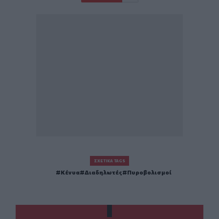
ΣΧΕΤΙΚΆ TAGS
Κένυα
Διαδηλωτές
Πυροβολισμοί