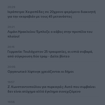
20:29
Ιεράπετρα: Χειροπέδες σε 20χρονο φερόμενο διακινητή
για την «καραβιά» με τους 45 μετανάστες
20:21
Λιμάνι Ηρακλείου: Έμπλεξε ο κάβος στην προπέλα του
πλοίου!
20:15
Γερμανία: Τουλάχιστον 25 τραυματίες, οι επτά σοβαρά,
από σύγκρουση δύο τραμ - Δείτε βίντεο
20:06
Οργανωτικό λίφτινγκ χρειάζονται οι δήμοι
19:57
Ζ. Κωνσταντοπούλου για πυρκαγιές: Αυτό που συμβαίνει
δεν είναι ατύχημα αλλά έγκλημα συνεχιζόμενο
19:56