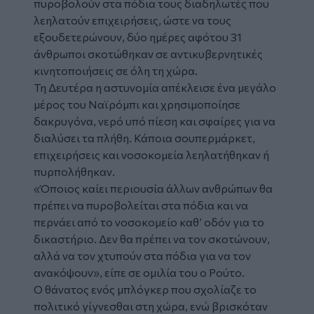
πυροβολούν
στα πόδια τους
διαδηλωτές
που
λεηλατούν επιχειρήσεις, ώστε να τους
εξουδετερώνουν, δύο ημέρες αφότου 31
άνθρωποι σκοτώθηκαν σε αντικυβερνητικές
κινητοποιήσεις σε όλη τη χώρα.
Τη Δευτέρα η αστυνομία απέκλεισε ένα μεγάλο
μέρος του Ναϊρόμπι και χρησιμοποίησε
δακρυγόνα, νερό υπό πίεση και σφαίρες για να
διαλύσει τα πλήθη. Κάποια σουπερμάρκετ,
επιχειρήσεις και νοσοκομεία λεηλατήθηκαν ή
πυρπολήθηκαν.
«Όποιος καίει περιουσία άλλων ανθρώπων θα
πρέπει να πυροβολείται στα πόδια και να
περνάει από το νοσοκομείο καθ’ οδόν για το
δικαστήριο. Δεν θα πρέπει να τον σκοτώνουν,
αλλά να τον χτυπούν στα πόδια για να τον
ανακόψουν», είπε σε ομιλία του ο Ρούτο.
Ο θάνατος ενός μπλόγκερ που σχολίαζε το
πολιτικό γίγνεσθαι στη χώρα, ενώ βρισκόταν