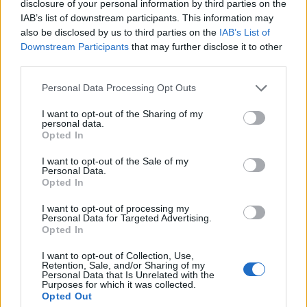
Φωτιές στο Ρέθυμνο: Αποζημιώσεις και για τον
disclosure of your personal information by third parties on the
κατεστραμμένο εξοπλισμό άρδευσης
IAB’s list of downstream participants. This information may
also be disclosed by us to third parties on the
IAB’s List of
Downstream Participants
that may further disclose it to other
19:01
Κυψέλη: Η πρώτη δήλωση της οικογένειας της 38χρονης
third parties.
Λίζα που βρέθηκε νεκρή
Personal Data Processing Opt Outs
18:59
I want to opt-out of the Sharing of my
Καστέλλι: Παρουσία του υπ. Υποδομών Χρίστου Δήμα οι
personal data.
υπογραφές για τα ραντάρ του νέου αεροδρομίου
Opted In
I want to opt-out of the Sale of my
18:51
Personal Data.
Μία ακόμη εθελοντική αιμοδοσία στο αίθριο της Λότζια
Opted In
το Σάββατο (08-08)
I want to opt-out of processing my
Personal Data for Targeted Advertising.
18:44
Opted In
Ευρωπαϊκή διάκριση για το Πανεπιστήμιο Κρήτης:
Χρηματοδότηση 1,5 εκατ. ευρώ για την Τεχνητή
I want to opt-out of Collection, Use,
Νοημοσύνη
Retention, Sale, and/or Sharing of my
Personal Data that Is Unrelated with the
Purposes for which it was collected.
18:44
Opted Out