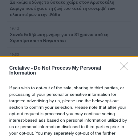
Σε κλίμα οδύνης το ύστατο χαίρε στον Αριστοτέλη
Δαμίγο που έχασε τη ζωή του κατά τη συντριβή των
ελικοπτέρων στην Ψάθα
19:42
Χανιά: Εκδήλωση μνήμης για τα 81 χρόνια από τη
Χιροσίμα και το Ναγκασάκι
19:33
Σενετάκης για ΒΟΑΚ: «Η Κρήτη αποκτά επιτέλους έναν
υπερσύγχρονο αυτοκινητόδρομο»
Cretalive -
Do Not Process My Personal
Information
19:23
Ρέθυμνο: 19 κτίρια κρίθηκαν «κόκκινα» μετά τις φονικές
If you wish to opt-out of the sale, sharing to third parties, or
πυρκαγιές
processing of your personal or sensitive information for
targeted advertising by us, please use the below opt-out
19:16
section to confirm your selection. Please note that after your
Σαμοθράκη: Στο νοσοκομείο 15χρονη μετά από πτώση –
opt-out request is processed you may continue seeing
Ειδοποίησε μόνη της το 112
interest-based ads based on personal information utilized by
us or personal information disclosed to third parties prior to
your opt-out. You may separately opt-out of the further
19:14