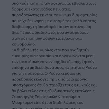
υπό κράτηση από την αστυνομία, έβγαλε στους
δρόμους εκατοντάδες Κενυάτες,
πυροδοτώντας εκ νέου το κίνημα διαμαρτυρίας
που είχε ξεκινήσει με αφορμή το υψηλό κόστος
διαβίωσης, τη διαφθορά και την αστυνομική
βία. Πέρυσι, διαδηλωτές που αντιδρούσαν
στην αύξηση των φόρων εισέβαλαν στο
κοινοβούλιο.
Οι διαδηλωτές, κυρίως νέοι που αναζητούν
ευκαιρίες για εργασία και οργανώνονται μέσω
των ιστοτόπων κοινωνικής δικτύωσης, ζητούν
επίσης να μη θέσει ξανά υποψηφιότητα ο Ρούτο
για την προεδρία. Ο Ρούτο κέρδισε τις
προεδρικές εκλογές πριν από τρία χρόνια
υποσχόμενος ότι θα στηρίξει τους φτωχούς και
θα βάλει τέλος στις εξωδικαστικές εκτελέσεις.
Ο υπουργός Εσωτερικών Κιπτσούμπα
Μουρκόμεν είπε ότι οι διαδηλώσεις του
περασμένου μήνα ήταν μια «απόπειρα