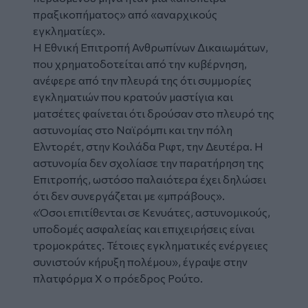
πραξικοπήματος» από «αναρχικούς
εγκληματίες».
Η Εθνική Επιτροπή Ανθρωπίνων Δικαιωμάτων,
που χρηματοδοτείται από την κυβέρνηση,
ανέφερε από την πλευρά της ότι συμμορίες
εγκληματιών που κρατούν μαστίγια και
ματσέτες φαίνεται ότι δρούσαν στο πλευρό της
αστυνομίας στο Ναϊρόμπι και την πόλη
Ελντορέτ, στην Κοιλάδα Ριφτ, την Δευτέρα. Η
αστυνομία δεν σχολίασε την παρατήρηση της
Επιτροπής, ωστόσο παλαιότερα έχει δηλώσει
ότι δεν συνεργάζεται με «μπράβους».
«Όσοι επιτίθενται σε Κενυάτες, αστυνομικούς,
υποδομές ασφαλείας και επιχειρήσεις είναι
τρομοκράτες. Τέτοιες εγκληματικές ενέργειες
συνιστούν κήρυξη πολέμου», έγραψε στην
πλατφόρμα Χ ο πρόεδρος Ρούτο.