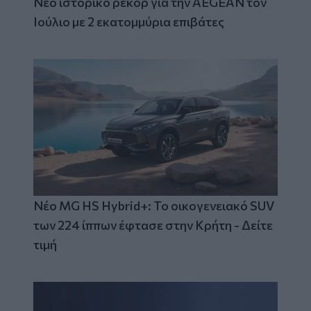
Νέο ιστορικό ρεκόρ για την AEGEAN τον
Ιούλιο με 2 εκατομμύρια επιβάτες
Νέο MG HS Hybrid+: Το οικογενειακό SUV
των 224 ίππων έφτασε στην Κρήτη - Δείτε
τιμή