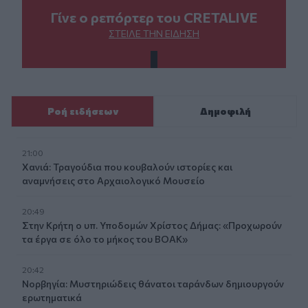
Γίνε ο ρεπόρτερ του CRETALIVE
ΣΤΕΊΛΕ ΤΗΝ ΕΊΔΗΣΗ
Ροή ειδήσεων
Δημοφιλή
21:00
Χανιά: Τραγούδια που κουβαλούν ιστορίες και
αναμνήσεις στο Αρχαιολογικό Μουσείο
20:49
Στην Κρήτη ο υπ. Υποδομών Χρίστος Δήμας: «Προχωρούν
τα έργα σε όλο το μήκος του ΒΟΑΚ»
20:42
Νορβηγία: Μυστηριώδεις θάνατοι ταράνδων δημιουργούν
ερωτηματικά