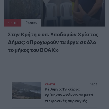
ΚΡΗΤΗ
20:49
Στην Κρήτη ο υπ. Υποδομών Χρίστος
Δήμας: «Προχωρούν τα έργα σε όλο
το μήκος του ΒΟΑΚ»
ΚΡΗΤΗ
19:23
Ρέθυμνο: 19 κτίρια
κρίθηκαν «κόκκινα» μετά
τις φονικές πυρκαγιές