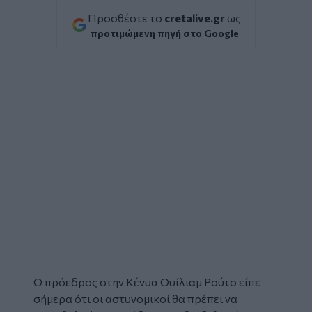
Προσθέστε το
cretalive.gr
ως
προτιμώμενη πηγή στο Google
Ο πρόεδρος στην Κένυα Ουίλιαμ Ρούτο είπε
σήμερα ότι οι αστυνομικοί θα πρέπει να