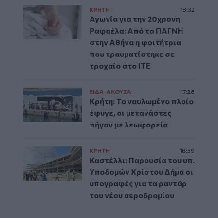
ΚΡΗΤΗ
18:32
Αγωνία για την 20χρονη
Ραφαέλα: Από το ΠΑΓΝΗ
στην Αθήνα η φοιτήτρια
που τραυματίστηκε σε
τροχαίο στο ΙΤΕ
ΕΙΔΑ-ΑΚΟΥΣΑ
17:28
Κρήτη: Το ναυλωμένο πλοίο
έφυγε, οι μετανάστες
πήγαν με λεωφορεία
ΚΡΗΤΗ
18:59
Καστέλλι: Παρουσία του υπ.
Υποδομών Χρίστου Δήμα οι
υπογραφές για τα ραντάρ
του νέου αεροδρομίου