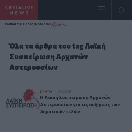
Homepage
/
29 °C
ΣAΒΒΑΤΟ 8.8.2026
ΗΡΑΚΛΕΙΟ
Όλα τα άρθρα του tag Λαϊκή
Συσπείρωση Αρχανών
Αστερουσίων
Η Λαϊκή Συσπείρωση Αρχανών Αστερουσίων
ΚΡΗΤΗ
14.03.2025
Η Λαϊκή Συσπείρωση Αρχανών
Αστερουσίων για τις αυξήσεις των
δημοτικών τελών