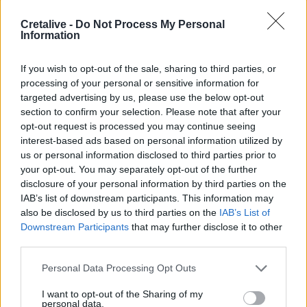
φράουλα
Cretalive -
Do Not Process My Personal
Information
18:05
Μια μεγάλη μουσική βραδιά στην Αλφά για τα 100 χρόνια
από τη γέννηση του Κώστα Μουντάκη
If you wish to opt-out of the sale, sharing to third parties, or
processing of your personal or sensitive information for
targeted advertising by us, please use the below opt-out
18:04
section to confirm your selection. Please note that after your
Νεκρή μεγαλόσωμη αρκούδα στην Καστοριά, πιθανόν
από πυροβολισμό
opt-out request is processed you may continue seeing
interest-based ads based on personal information utilized by
us or personal information disclosed to third parties prior to
17:59
your opt-out. You may separately opt-out of the further
Το μαρτύριο της σταγόνας στην Φορτέτσα: Τρεις μέρες
disclosure of your personal information by third parties on the
χωρίς νερό!
IAB’s list of downstream participants. This information may
also be disclosed by us to third parties on the
IAB’s List of
17:51
Downstream Participants
that may further disclose it to other
Πεζοπορία από τη Μίλατο έως την παραλία των Ανωγείων
third parties.
Personal Data Processing Opt Outs
ΠΕΡΙΣΣΟΤΕΡΑ
I want to opt-out of the Sharing of my
personal data.