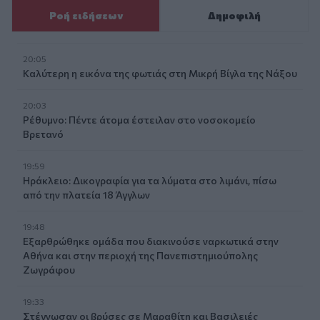
Ροή ειδήσεων
Δημοφιλή
20:05
Καλύτερη η εικόνα της φωτιάς στη Μικρή Βίγλα της Νάξου
20:03
Ρέθυμνο: Πέντε άτομα έστειλαν στο νοσοκομείο
Βρετανό
19:59
Ηράκλειο: Δικογραφία για τα λύματα στο λιμάνι, πίσω
από την πλατεία 18 Άγγλων
19:48
Εξαρθρώθηκε ομάδα που διακινούσε ναρκωτικά στην
Αθήνα και στην περιοχή της Πανεπιστημιούπολης
Ζωγράφου
19:33
Στέγνωσαν οι βρύσες σε Μαραθίτη και Βασιλειές