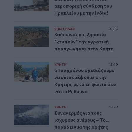
αεροπορική σύνδεση του
Ηρακλείου με την Ινδία!
ΕΠΙΣΤΗΜΕΣ
16:56
Καύσωνας και ξηρασία
"χτυπούν" την αγροτική
παραγωγή και στην Κρήτη
ΚΡΗΤΗ
15:40
«Του χρόνου σχεδιάζουμε
να επιστρέψουμε στην
Κρήτη», μετά τη φωτιά στο
νότιο Ρέθυμνο
ΚΡΗΤΗ
13:28
Συναγερμός για τους
ισχυρούς ανέμους – Το...
παράδειγμα της Κρήτης