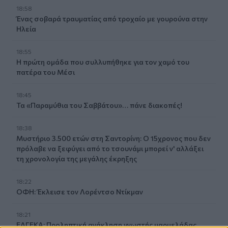
18:58
Ένας σοβαρά τραυματίας από τροχαίο με γουρούνα στην
Ηλεία
18:55
Η πρώτη ομάδα που συλλυπήθηκε για τον χαμό του
πατέρα του Μέσι
18:45
Τα «Παραμύθια του Σαββάτου»… πάνε διακοπές!
18:38
Μυστήριο 3.500 ετών στη Σαντορίνη: Ο 15χρονος που δεν
πρόλαβε να ξεφύγει από το τσουνάμι μπορεί ν' αλλάξει
τη χρονολογία της μεγάλης έκρηξης
18:22
ΟΦΗ: Έκλεισε τον Λορέντσο Ντίκμαν
18:21
ΕΛΓΕΚΑ: Προληπτική ανάκληση γνωστής μαρμελάδας