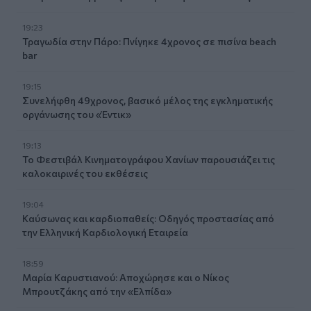
19:23
Τραγωδία στην Πάρο: Πνίγηκε 4χρονος σε πισίνα beach
bar
19:15
Συνελήφθη 49χρονος, βασικό μέλος της εγκληματικής
οργάνωσης του «Έντικ»
19:13
Το Φεστιβάλ Κινηματογράφου Χανίων παρουσιάζει τις
καλοκαιρινές του εκθέσεις
19:04
Καύσωνας και καρδιοπαθείς: Οδηγός προστασίας από
την Ελληνική Καρδιολογική Εταιρεία
18:59
Μαρία Καρυστιανού: Αποχώρησε και ο Νίκος
Μπρουτζάκης από την «Ελπίδα»