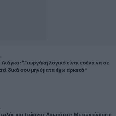
γκα: "Γιωργάκη λογικό είναι εσένα να σε τρομάζει, γιατί δι
4
 Λιάγκα: "Γιωργάκη λογικό είναι εσένα να σε
ιατί δικά σου μηνύματα έχω αρκετά"
ς και Γιώργος Λαμπάτος: Με συγκίνηση η τηλεοπτική τους σ
24
ρλής και Γιώργος Λαμπάτος: Με συγκίνηση η