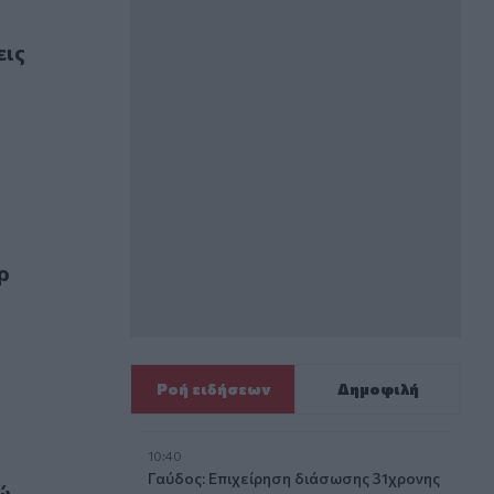
η;
εις
έχει καταστρέψει αρκετούς»
ρ
Ροή ειδήσεων
Δημοφιλή
10:40
Γαύδος: Επιχείρηση διάσωσης 31χρονης
ώ