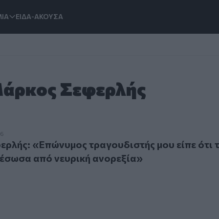
ΙΑ
ΕΙΔΑ-ΑΚΟΥΣΑ
 Μάρκος Σεφερλής
ς: «Επώνυμος τραγουδιστής μου είπε ότι τον γιο του, τον 
26
ρλής: «Επώνυμος τραγουδιστής μου είπε ότι 
ν έσωσα από νευρική ανορεξία»