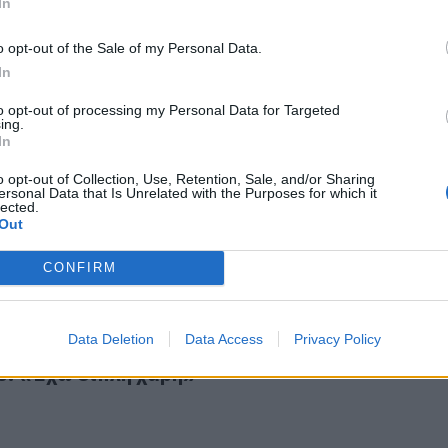
In
o opt-out of the Sale of my Personal Data.
In
to opt-out of processing my Personal Data for Targeted
ing.
ρλής, ο Μητροπολίτης Σιδηροκάστρου και η Ελεονώρα Μελ
3
In
φερλής, ο Μητροπολίτης Σιδηροκάστρου και 
ελέτη
o opt-out of Collection, Use, Retention, Sale, and/or Sharing
ersonal Data that Is Unrelated with the Purposes for which it
lected.
Out
CONFIRM
ς – Ράγισε καρδιές για τον θάνατο του αδελφού του: «Έχω 
Data Deletion
Data Access
Privacy Policy
ρλής – Ράγισε καρδιές για τον θάνατο του
υ: «Έχω διπλή χάρη»