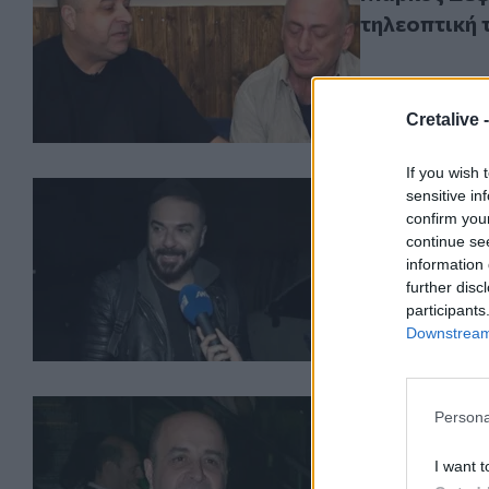
τηλεοπτική 
Cretalive 
If you wish 
Τριαντάφυλλος 
LIFESTYLE
30.03.20
sensitive in
Τριαντάφυλλ
confirm you
ζητώ συγγν
continue se
information 
further disc
participants
Downstream 
Ο Σεφερλής βάζ
LIFESTYLE
09.02.20
Persona
Ο Σεφερλής 
τηλέφωνο γ
I want t