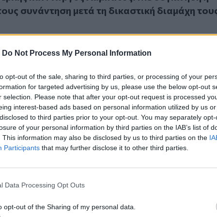
τους συνάντηση μετά τη δικαστική διαμάχη του
-
Do Not Process My Personal Information
to opt-out of the sale, sharing to third parties, or processing of your per
για Σεφερλή: Παίρνω πίσω το «κότα» και ζητώ συγγνώμη
24
formation for targeted advertising by us, please use the below opt-out s
ος για Σεφερλή: Παίρνω πίσω το «κότα» και
r selection. Please note that after your opt-out request is processed y
ώμη
eing interest-based ads based on personal information utilized by us or
disclosed to third parties prior to your opt-out. You may separately opt-
losure of your personal information by third parties on the IAB’s list of
. This information may also be disclosed by us to third parties on the
IA
Participants
that may further disclose it to other third parties.
ει τέλος στη διαμάχη με Λαμπάτο - Τον πήρε τηλέφωνο για 
24
l Data Processing Opt Outs
βάζει τέλος στη διαμάχη με Λαμπάτο - Τον πήρ
ια να συνεργαστούν
o opt-out of the Sharing of my personal data.