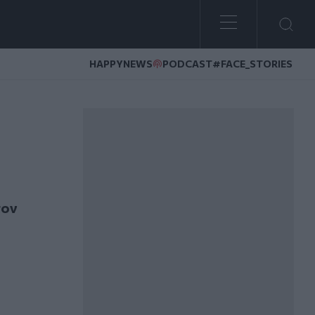
HAPPYNEWS
PODCAST
#FACE_STORIES
έσωσα από νευρική ανορεξία»
τον