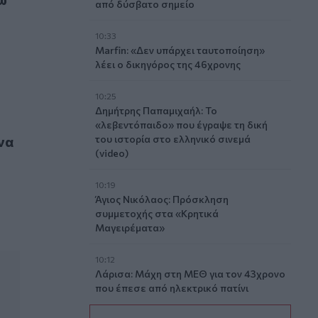
από δύσβατο σημείο
10:33
Marfin: «Δεν υπάρχει ταυτοποίηση»
λέει ο δικηγόρος της 46χρονης
10:25
Δημήτρης Παπαμιχαήλ: Το
«λεβεντόπαιδο» που έγραψε τη δική
ωγή»
να
του ιστορία στο ελληνικό σινεμά
(video)
10:19
Άγιος Νικόλαος: Πρόσκληση
συμμετοχής στα «Κρητικά
Μαγειρέματα»
10:12
Λάρισα: Μάχη στη ΜΕΘ για τον 43χρονο
που έπεσε από ηλεκτρικό πατίνι