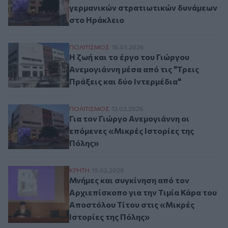
γερμανικών στρατιωτικών δυνάμεων
στο Ηράκλειο
Η ζωή και το έργο του Γιώργου Ανεμογιάνν
ΠΟΛΙΤΙΣΜΟΣ
18.03.2026
Η ζωή και το έργο του Γιώργου
Ανεμογιάννη μέσα από τις "Τρεις
Πράξεις και δύο Ιντερμέδια"
Για τον Γιώργο Ανεμογιάννη οι επόμενες 
ΠΟΛΙΤΙΣΜΟΣ
12.03.2026
Για τον Γιώργο Ανεμογιάννη οι
επόμενες «Μικρές Ιστορίες της
Πόλης»
Μνήμες και συγκίνηση από τον Αρχιεπίσκο
ΚΡΗΤΗ
19.02.2026
Μνήμες και συγκίνηση από τον
Αρχιεπίσκοπο για την Τιμία Κάρα του
Αποστόλου Τίτου στις «Μικρές
Ιστορίες της Πόλης»