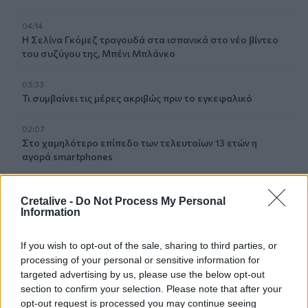
04:14
Η Σελίνα Γκόμεζ τραγουδά στα ισπανικά στο νέο βίντεο
του συζύγου της, Μπένι Μπλάνκο
03:33
Τι συμβαίνει τις μέρες ακριβώς πριν το εγκεφαλικό
02:07
Στο χαμηλότερο επίπεδο των τελευταίων 13 ετών η
αγορά smartphones
02:00
Cretalive -
Do Not Process My Personal
Νέιθαν Τόμας: Το παιδί-θαύμα που έγινε καθηγητής
Information
πανεπιστημίου στα 18 του χρόνια
If you wish to opt-out of the sale, sharing to third parties, or
01:10
Γιατί του Σωτήρος τρώμε ψάρι και ευλογούμε τα πρώτα
processing of your personal or sensitive information for
σταφύλια
targeted advertising by us, please use the below opt-out
section to confirm your selection. Please note that after your
opt-out request is processed you may continue seeing
23:55