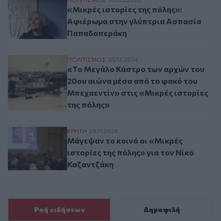
«Μικρές ιστορίες της πόλης»: Αφιέρωμα
«Μικρές ιστορίες της πόλης»:
Αφιέρωμα στην γλύπτρια Ασπασία
Παπαδοπεράκη
«Το Μεγάλο Κάστρο των αρχών του 20ου α
ΠΟΛΙΤΙΣΜΟΣ
05.12.2024
«Το Μεγάλο Κάστρο των αρχών του
20ου αιώνα μέσα από το φακό του
Μπεχαεντίν» στις «Μικρές ιστορίες
της πόλης»
Μάγεψαν το κοινό οι «Μικρές ιστορίες τη
ΚΡΗΤΗ
29.11.2024
Μάγεψαν το κοινό οι «Μικρές
ιστορίες της πόλης» για τον Νίκο
Καζαντζάκη
Ροή ειδήσεων
Δημοφιλή