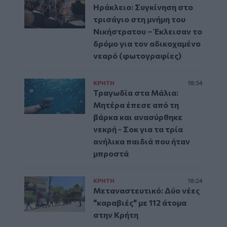
Ηράκλειο: Συγκίνηση στο
τρισάγιο στη μνήμη του
Νικήστρατου – Έκλεισαν το
δρόμο για τον αδικοχαμένο
νεαρό (φωτογραφίες)
ΚΡΗΤΗ
18:34
Τραγωδία στα Μάλια:
Μητέρα έπεσε από τη
βάρκα και ανασύρθηκε
νεκρή - Σοκ για τα τρία
ανήλικα παιδιά που ήταν
μπροστά
ΚΡΗΤΗ
18:24
Μεταναστευτικό: Δύο νέες
"καραβιές" με 112 άτομα
στην Κρήτη