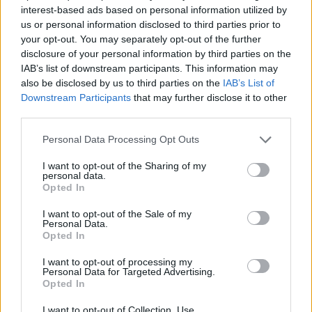
interest-based ads based on personal information utilized by
Βρετανία: Η κυβέρνηση δεν θα προχωρήσει σε διεξαγωγή
έρευνας για τον Έπστιν
us or personal information disclosed to third parties prior to
your opt-out. You may separately opt-out of the further
disclosure of your personal information by third parties on the
23:49
IAB’s list of downstream participants. This information may
ΗΠΑ: Ο Ζούκερμπεργκ ζήτησε συγγνώμη από την
also be disclosed by us to third parties on the
IAB’s List of
κυβέρνηση της Ινδίας για περιεχόμενο και λάθη της Meta
Downstream Participants
that may further disclose it to other
third parties.
23:40
Βόλος: Υπό έλεγχο η φωτιά στο Αρχαίο Θέατρο
Personal Data Processing Opt Outs
Δημητριάδος
I want to opt-out of the Sharing of my
23:34
personal data.
Opted In
Φωτιά σε χαμηλή βλάστηση στην Κάρπαθο
I want to opt-out of the Sale of my
23:27
Personal Data.
Κολομβία: Διασώθηκε ιπποποταμάκι από την αποικία του
Opted In
Πάμπλο Εσκομπάρ
I want to opt-out of processing my
Personal Data for Targeted Advertising.
23:21
Opted In
Κυψέλη: Τα δύο σενάρια που εξετάζουν οι Αρχές για τη
δολοφονία της Σκωτσέζας
I want to opt-out of Collection, Use,