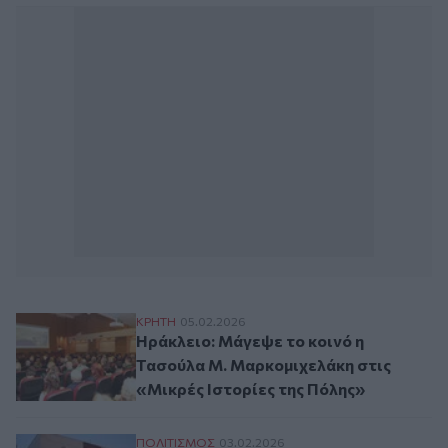
Ηράκλειο: Μάγεψε το κοινό η Τασούλα Μ.
ΚΡΗΤΗ
05.02.2026
Ηράκλειο: Μάγεψε το κοινό η
Τασούλα Μ. Μαρκομιχελάκη στις
«Μικρές Ιστορίες της Πόλης»
Πέντε "μικρές ιστορίες" από τον πολιορκ
ΠΟΛΙΤΙΣΜΟΣ
03.02.2026